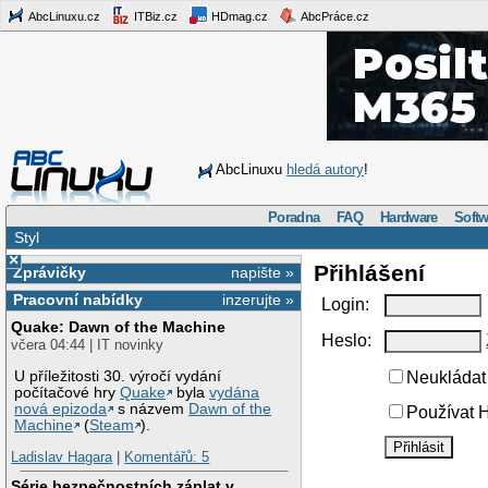
AbcLinuxu.cz
ITBiz.cz
HDmag.cz
AbcPráce.cz
AbcLinuxu
hledá autory
!
Poradna
FAQ
Hardware
Softw
Styl
×
Přihlášení
Zprávičky
napište »
Pracovní nabídky
inzerujte »
Login:
Quake: Dawn of the Machine
Heslo:
včera 04:44 | IT novinky
U příležitosti 30. výročí vydání
Neukládat 
počítačové hry
Quake
byla
vydána
nová epizoda
s názvem
Dawn of the
Používat H
Machine
(
Steam
).
Ladislav Hagara
|
Komentářů: 5
Série bezpečnostních záplat v