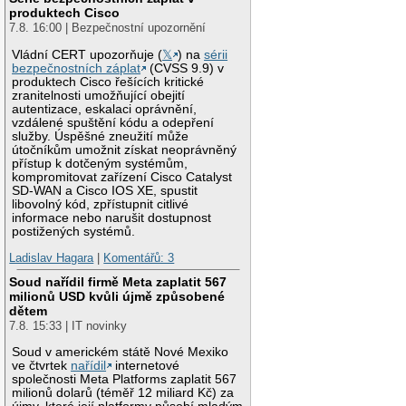
produktech Cisco
7.8. 16:00 | Bezpečnostní upozornění
Vládní CERT upozorňuje (
𝕏
) na
sérii
bezpečnostních záplat
(CVSS 9.9) v
produktech Cisco řešících kritické
zranitelnosti umožňující obejití
autentizace, eskalaci oprávnění,
vzdálené spuštění kódu a odepření
služby. Úspěšné zneužití může
útočníkům umožnit získat neoprávněný
přístup k dotčeným systémům,
kompromitovat zařízení Cisco Catalyst
SD-WAN a Cisco IOS XE, spustit
libovolný kód, zpřístupnit citlivé
informace nebo narušit dostupnost
postižených systémů.
Ladislav Hagara
|
Komentářů: 3
Soud nařídil firmě Meta zaplatit 567
milionů USD kvůli újmě způsobené
dětem
7.8. 15:33 | IT novinky
Soud v americkém státě Nové Mexiko
ve čtvrtek
nařídil
internetové
společnosti Meta Platforms zaplatit 567
milionů dolarů (téměř 12 miliard Kč) za