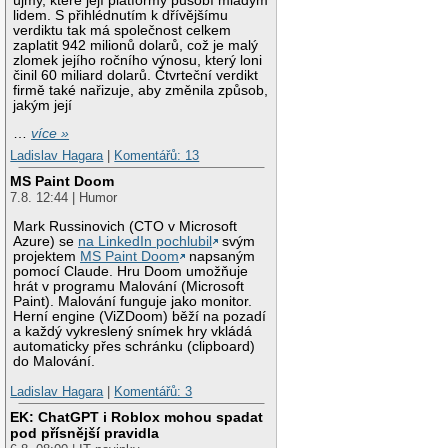
újmy, které její platformy působí mladým
lidem. S přihlédnutím k dřívějšímu
verdiktu tak má společnost celkem
zaplatit 942 milionů dolarů, což je malý
zlomek jejího ročního výnosu, který loni
činil 60 miliard dolarů. Čtvrteční verdikt
firmě také nařizuje, aby změnila způsob,
jakým její
…
více »
Ladislav Hagara
|
Komentářů: 13
MS Paint Doom
7.8. 12:44 | Humor
Mark Russinovich (CTO v Microsoft
Azure) se
na LinkedIn pochlubil
svým
projektem
MS Paint Doom
napsaným
pomocí Claude. Hru Doom umožňuje
hrát v programu Malování (Microsoft
Paint). Malování funguje jako monitor.
Herní engine (ViZDoom) běží na pozadí
a každý vykreslený snímek hry vkládá
automaticky přes schránku (clipboard)
do Malování.
Ladislav Hagara
|
Komentářů: 3
EK: ChatGPT i Roblox mohou spadat
pod přísnější pravidla