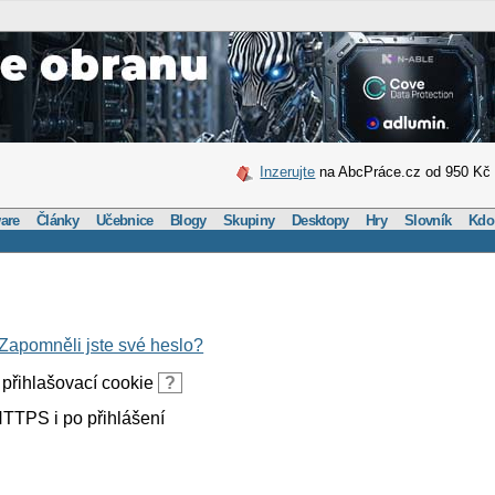
Inzerujte
na AbcPráce.cz od 950 Kč
are
Články
Učebnice
Blogy
Skupiny
Desktopy
Hry
Slovník
Kdo
Zapomněli jste své heslo?
přihlašovací cookie
?
TTPS i po přihlášení