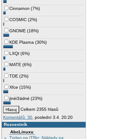
Cinnamon
(
7%
)
COSMIC
(
2%
)
GNOME
(
18%
)
KDE Plasma
(
30%
)
LXQt
(
6%
)
MATE
(
6%
)
TDE
(
2%
)
Xfce
(
15%
)
jiné/žádné
(
23%
)
Celkem 2355 hlasů
Komentářů: 30
, poslední 3.4. 20:20
Rozcestník
AbcLinuxu
Týden na ITBiz: Náklady na