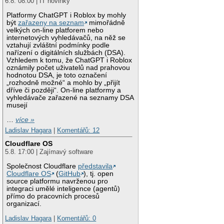
6.8. 08:00 | IT novinky
Platformy ChatGPT i Roblox by mohly
být
zařazeny na seznam
mimořádně
velkých on-line platforem nebo
internetových vyhledávačů, na něž se
vztahují zvláštní podmínky podle
nařízení o digitálních službách (DSA).
Vzhledem k tomu, že ChatGPT i Roblox
oznámily počet uživatelů nad prahovou
hodnotou DSA, je toto označení
„rozhodně možné“ a mohlo by „přijít
dříve či později“. On-line platformy a
vyhledávače zařazené na seznamy DSA
musejí
…
více »
Ladislav Hagara
|
Komentářů: 12
Cloudflare OS
5.8. 17:00 | Zajímavý software
Společnost Cloudflare
představila
Cloudflare OS
(
GitHub
), tj. open
source platformu navrženou pro
integraci umělé inteligence (agentů)
přímo do pracovních procesů
organizací.
Ladislav Hagara
|
Komentářů: 0