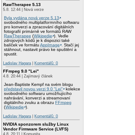
RawTherapee 5.13
5.8. 12:44 | Nová verze
Byla vydána nová verze 5.13
svobodného multiplatformního softwaru
pro konverzi a zpracování digitálních
fotografií primárně ve formátů RAW
RawTherapee
(
Wikipedie
). Vedle
zdrojových kódů je k dispozici také
balíček ve formátu
AppImage
. Stačí jej
stáhnout, nastavit právo ke spuštění a
spustit.
Ladislav Hagara
|
Komentářů: 0
FFmpeg 9.0 "Lei"
4.8. 20:44 | Zajímavý článek
Jean-Baptiste Kempf na svém blogu
představil novou verzi 9.0 "Lei"
kolekce
svobodného softwaru umožňujícího
nahrávání, konverzi a streamovaní
digitálního zvuku a obrazu
FFmpeg
(
Wikipedie
).
Ladislav Hagara
|
Komentářů: 0
NVIDIA sponzorem služby Linux
Vendor Firmware Service (LVFS)
4.8. 20:11 | Komunita