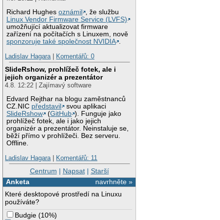
Richard Hughes
oznámil
, že službu
Linux Vendor Firmware Service (LVFS)
umožňující aktualizovat firmware
zařízení na počítačích s Linuxem, nově
sponzoruje také společnost NVIDIA
.
Ladislav Hagara
|
Komentářů: 0
SlideRshow, prohlížeč fotek, ale i
jejich organizér a prezentátor
4.8. 12:22 | Zajímavý software
Edvard Rejthar na blogu zaměstnanců
CZ.NIC
představil
svou aplikaci
SlideRshow
(
GitHub
). Funguje jako
prohlížeč fotek, ale i jako jejich
organizér a prezentátor. Neinstaluje se,
běží přímo v prohlížeči. Bez serveru.
Offline.
Ladislav Hagara
|
Komentářů: 11
Centrum
|
Napsat
|
Starší
Anketa
navrhněte »
Které desktopové prostředí na Linuxu
používáte?
Budgie
(
10%
)