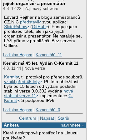
jejich organizér a prezentátor
4.8. 12:22 | Zajímavý software
Edvard Rejthar na blogu zaměstnanců
CZ.NIC
představil
svou aplikaci
SlideRshow
(
GitHub
). Funguje jako
prohlížeč fotek, ale i jako jejich
organizér a prezentátor. Neinstaluje se,
běží přímo v prohlížeči. Bez serveru.
Offline.
Ladislav Hagara
|
Komentářů: 11
Kermit má 45 let. Vydán C-Kermit 11
4.8. 11:44 | Nová verze
Kermit
, tj. protokol pro přenos souborů,
vznikl před 45 lety
. Při této příležitosti
byla po 15 letech od vydání poslední
stabilní verze 9.0.302 vydána
nová
stabilní verze 11
implementace
C-
Kermit
. S podporou IPv6.
Ladislav Hagara
|
Komentářů: 0
Centrum
|
Napsat
|
Starší
Anketa
navrhněte »
Které desktopové prostředí na Linuxu
používáte?