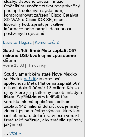
služby. Úspěšné zneužití může
útočníkům umožnit získat neoprávněný
přístup k dotčeným systémům,
kompromitovat zařízení Cisco Catalyst
SD-WAN a Cisco IOS XE, spustit
libovolný kód, zpřístupnit citlivé
informace nebo narušit dostupnost
postižených systémů.
Ladislav Hagara
|
Komentářů: 2
Soud nařídil firmě Meta zaplatit 567
milionů USD kvůli újmě způsobené
dětem
včera 15:33 | IT novinky
Soud v americkém státě Nové Mexiko
ve čtvrtek
nařídil
internetové
společnosti Meta Platforms zaplatit 567
milionů dolarů (téměř 12 miliard Kč) za
újmy, které její platformy působí mladým
lidem. S přihlédnutím k dřívějšímu
verdiktu tak má společnost celkem
zaplatit 942 milionů dolarů, což je malý
zlomek jejího ročního výnosu, který loni
činil 60 miliard dolarů. Čtvrteční verdikt
firmě také nařizuje, aby změnila způsob,
jakým její
…
více »