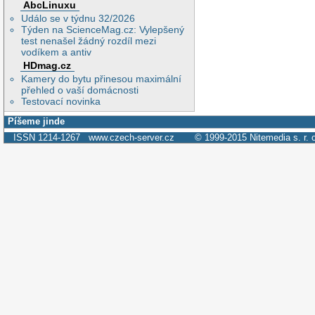
AbcLinuxu
Událo se v týdnu 32/2026
Týden na ScienceMag.cz: Vylepšený
test nenašel žádný rozdíl mezi
vodíkem a antiv
HDmag.cz
Kamery do bytu přinesou maximální
přehled o vaší domácnosti
Testovací novinka
Píšeme jinde
ISSN 1214-1267
www.czech-server.cz
© 1999-2015
Nitemedia s. r. 