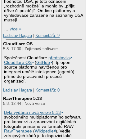
hodnotou DSA, je toto označení
„rozhodně možné“ a mohlo by „přijít
dříve či později“. On-line platformy a
vyhledávače zařazené na seznamy DSA
musejí
…
více »
Ladislav Hagara
|
Komentářů: 9
Cloudflare OS
5.8. 17:00 | Zajímavý software
Společnost Cloudflare
představila
Cloudflare OS
(
GitHub
), tj. open
source platformu navrženou pro
integraci umělé inteligence (agentů)
přímo do pracovních procesů
organizací.
Ladislav Hagara
|
Komentářů: 0
RawTherapee 5.13
5.8. 12:44 | Nová verze
Byla vydána nová verze 5.13
svobodného multiplatformního softwaru
pro konverzi a zpracování digitálních
fotografií primárně ve formátů RAW
RawTherapee
(
Wikipedie
). Vedle
zdrojových kódů je k dispozici také