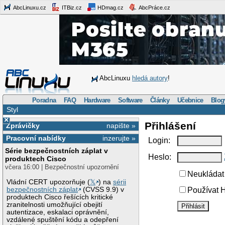
AbcLinuxu.cz
ITBiz.cz
HDmag.cz
AbcPráce.cz
AbcLinuxu
hledá autory
!
Poradna
FAQ
Hardware
Software
Články
Učebnice
Blog
Styl
×
Přihlášení
Zprávičky
napište »
Pracovní nabídky
inzerujte »
Login:
Série bezpečnostních záplat v
Heslo:
produktech Cisco
včera 16:00 | Bezpečnostní upozornění
Neukládat 
Vládní CERT upozorňuje (
𝕏
) na
sérii
bezpečnostních záplat
(CVSS 9.9) v
Používat H
produktech Cisco řešících kritické
zranitelnosti umožňující obejití
autentizace, eskalaci oprávnění,
vzdálené spuštění kódu a odepření