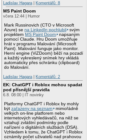
Ladislav Hagara
|
Komentářů: 8
MS Paint Doom
včera 12:44 | Humor
Mark Russinovich (CTO v Microsoft
Azure) se
na LinkedIn pochlubil
svým
projektem
MS Paint Doom
napsaným
pomocí Claude. Hru Doom umožňuje
hrát v programu Malování (Microsoft
Paint). Malování funguje jako monitor.
Herní engine (ViZDoom) běží na pozadí
a každý vykreslený snímek hry vkládá
automaticky přes schránku (clipboard)
do Malování.
Ladislav Hagara
|
Komentářů: 2
EK: ChatGPT i Roblox mohou spadat
pod přísnější pravidla
6.8. 08:00 | IT novinky
Platformy ChatGPT i Roblox by mohly
být
zařazeny na seznam
mimořádně
velkých on-line platforem nebo
internetových vyhledávačů, na něž se
vztahují zvláštní podmínky podle
nařízení o digitálních službách (DSA).
Vzhledem k tomu, že ChatGPT i Roblox
oznámily počet uživatelů nad prahovou