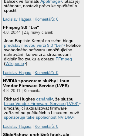
balíček ve formátu
AppImage
. Stačí jej
stáhnout, nastavit právo ke spuštění a
spustit.
Ladislav Hagara
|
Komentářů: 0
FFmpeg 9.0 "Lei"
4.8. 20:44 | Zajímavý článek
Jean-Baptiste Kempf na svém blogu
představil novou verzi 9.0 "Lei"
kolekce
svobodného softwaru umožňujícího
nahrávání, konverzi a streamovaní
digitálního zvuku a obrazu
FFmpeg
(
Wikipedie
).
Ladislav Hagara
|
Komentářů: 0
NVIDIA sponzorem služby Linux
Vendor Firmware Service (LVFS)
4.8. 20:11 | Komunita
Richard Hughes
oznámil
, že službu
Linux Vendor Firmware Service (LVFS)
umožňující aktualizovat firmware
zařízení na počítačích s Linuxem, nově
sponzoruje také společnost NVIDIA
.
Ladislav Hagara
|
Komentářů: 0
SlideRshow, prohlížeč fotek, ale i