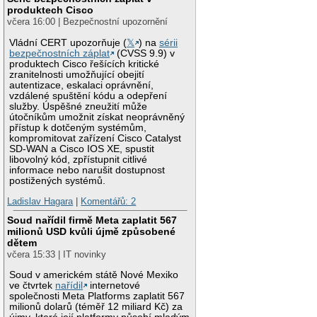
produktech Cisco
včera 16:00 | Bezpečnostní upozornění
Vládní CERT upozorňuje (
𝕏
) na
sérii
bezpečnostních záplat
(CVSS 9.9) v
produktech Cisco řešících kritické
zranitelnosti umožňující obejití
autentizace, eskalaci oprávnění,
vzdálené spuštění kódu a odepření
služby. Úspěšné zneužití může
útočníkům umožnit získat neoprávněný
přístup k dotčeným systémům,
kompromitovat zařízení Cisco Catalyst
SD-WAN a Cisco IOS XE, spustit
libovolný kód, zpřístupnit citlivé
informace nebo narušit dostupnost
postižených systémů.
Ladislav Hagara
|
Komentářů: 2
Soud nařídil firmě Meta zaplatit 567
milionů USD kvůli újmě způsobené
dětem
včera 15:33 | IT novinky
Soud v americkém státě Nové Mexiko
ve čtvrtek
nařídil
internetové
společnosti Meta Platforms zaplatit 567
milionů dolarů (téměř 12 miliard Kč) za