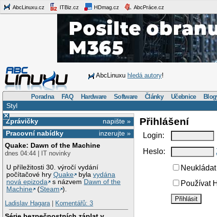
AbcLinuxu.cz
ITBiz.cz
HDmag.cz
AbcPráce.cz
AbcLinuxu
hledá autory
!
Poradna
FAQ
Hardware
Software
Články
Učebnice
Blog
Styl
×
Přihlášení
Zprávičky
napište »
Pracovní nabídky
inzerujte »
Login:
Quake: Dawn of the Machine
Heslo:
dnes 04:44 | IT novinky
U příležitosti 30. výročí vydání
Neukládat 
počítačové hry
Quake
byla
vydána
nová epizoda
s názvem
Dawn of the
Používat H
Machine
(
Steam
).
Ladislav Hagara
|
Komentářů: 3
Série bezpečnostních záplat v