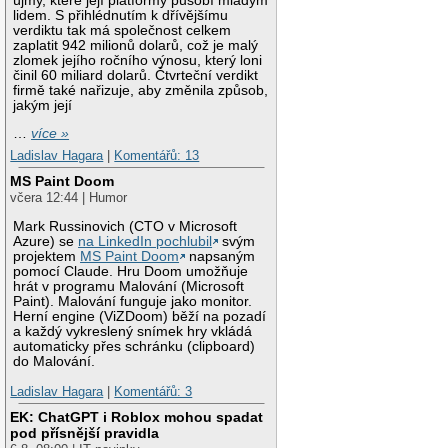
újmy, které její platformy působí mladým
lidem. S přihlédnutím k dřívějšímu
verdiktu tak má společnost celkem
zaplatit 942 milionů dolarů, což je malý
zlomek jejího ročního výnosu, který loni
činil 60 miliard dolarů. Čtvrteční verdikt
firmě také nařizuje, aby změnila způsob,
jakým její
…
více »
Ladislav Hagara
|
Komentářů: 13
MS Paint Doom
včera 12:44 | Humor
Mark Russinovich (CTO v Microsoft
Azure) se
na LinkedIn pochlubil
svým
projektem
MS Paint Doom
napsaným
pomocí Claude. Hru Doom umožňuje
hrát v programu Malování (Microsoft
Paint). Malování funguje jako monitor.
Herní engine (ViZDoom) běží na pozadí
a každý vykreslený snímek hry vkládá
automaticky přes schránku (clipboard)
do Malování.
Ladislav Hagara
|
Komentářů: 3
EK: ChatGPT i Roblox mohou spadat
pod přísnější pravidla