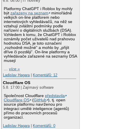
6.8. 08:00 | IT novinky
Platformy ChatGPT i Roblox by mohly
být
zařazeny na seznam
mimořádně
velkých on-line platforem nebo
internetových vyhledávačů, na něž se
vztahují zvláštní podmínky podle
nařízení o digitálních službách (DSA).
Vzhledem k tomu, že ChatGPT i Roblox
oznámily počet uživatelů nad prahovou
hodnotou DSA, je toto označení
„rozhodně možné“ a mohlo by „přijít
dříve či později“. On-line platformy a
vyhledávače zařazené na seznamy DSA
musejí
…
více »
Ladislav Hagara
|
Komentářů: 12
Cloudflare OS
5.8. 17:00 | Zajímavý software
Společnost Cloudflare
představila
Cloudflare OS
(
GitHub
), tj. open
source platformu navrženou pro
integraci umělé inteligence (agentů)
přímo do pracovních procesů
organizací.
Ladislav Hagara
|
Komentářů: 0