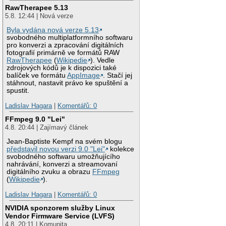
RawTherapee 5.13
5.8. 12:44 | Nová verze
Byla vydána nová verze 5.13
svobodného multiplatformního softwaru
pro konverzi a zpracování digitálních
fotografií primárně ve formátů RAW
RawTherapee
(
Wikipedie
). Vedle
zdrojových kódů je k dispozici také
balíček ve formátu
AppImage
. Stačí jej
stáhnout, nastavit právo ke spuštění a
spustit.
Ladislav Hagara
|
Komentářů: 0
FFmpeg 9.0 "Lei"
4.8. 20:44 | Zajímavý článek
Jean-Baptiste Kempf na svém blogu
představil novou verzi 9.0 "Lei"
kolekce
svobodného softwaru umožňujícího
nahrávání, konverzi a streamovaní
digitálního zvuku a obrazu
FFmpeg
(
Wikipedie
).
Ladislav Hagara
|
Komentářů: 0
NVIDIA sponzorem služby Linux
Vendor Firmware Service (LVFS)
4.8. 20:11 | Komunita