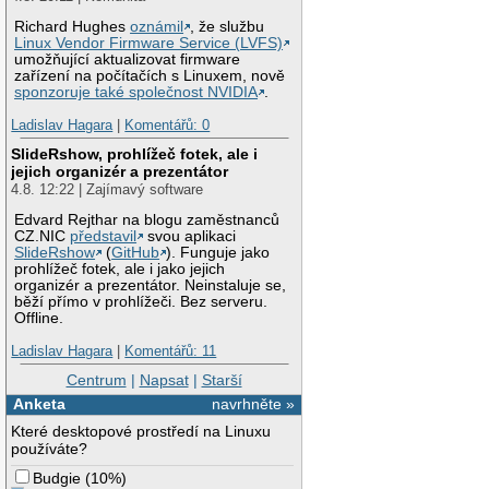
Richard Hughes
oznámil
, že službu
Linux Vendor Firmware Service (LVFS)
umožňující aktualizovat firmware
zařízení na počítačích s Linuxem, nově
sponzoruje také společnost NVIDIA
.
Ladislav Hagara
|
Komentářů: 0
SlideRshow, prohlížeč fotek, ale i
jejich organizér a prezentátor
4.8. 12:22 | Zajímavý software
Edvard Rejthar na blogu zaměstnanců
CZ.NIC
představil
svou aplikaci
SlideRshow
(
GitHub
). Funguje jako
prohlížeč fotek, ale i jako jejich
organizér a prezentátor. Neinstaluje se,
běží přímo v prohlížeči. Bez serveru.
Offline.
Ladislav Hagara
|
Komentářů: 11
Centrum
|
Napsat
|
Starší
Anketa
navrhněte »
Které desktopové prostředí na Linuxu
používáte?
Budgie
(
10%
)