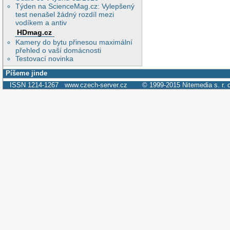
Týden na ScienceMag.cz: Vylepšený
test nenašel žádný rozdíl mezi
vodíkem a antiv
HDmag.cz
Kamery do bytu přinesou maximální
přehled o vaší domácnosti
Testovací novinka
Píšeme jinde
ISSN 1214-1267
www.czech-server.cz
© 1999-2015
Nitemedia s. r. 