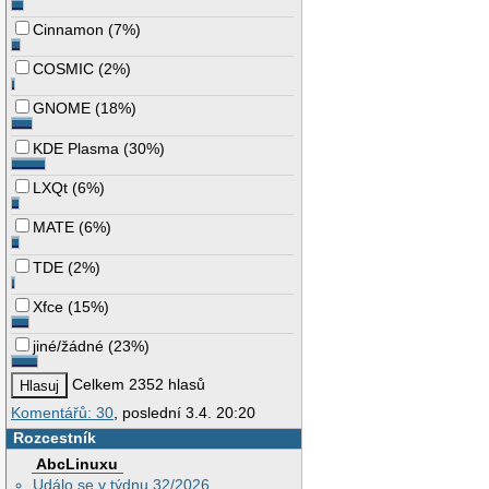
Cinnamon
(
7%
)
COSMIC
(
2%
)
GNOME
(
18%
)
KDE Plasma
(
30%
)
LXQt
(
6%
)
MATE
(
6%
)
TDE
(
2%
)
Xfce
(
15%
)
jiné/žádné
(
23%
)
Celkem 2352 hlasů
Komentářů: 30
, poslední 3.4. 20:20
Rozcestník
AbcLinuxu
Událo se v týdnu 32/2026