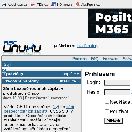
AbcLinuxu.cz
ITBiz.cz
HDmag.cz
AbcPráce.cz
AbcLinuxu
hledá autory
!
Poradna
FAQ
Hardware
Softw
Styl
×
Přihlášení
Zprávičky
napište »
Pracovní nabídky
inzerujte »
Login:
Série bezpečnostních záplat v
Heslo:
produktech Cisco
dnes 16:00 | Bezpečnostní upozornění
Neukládat 
Vládní CERT upozorňuje (
𝕏
) na
sérii
bezpečnostních záplat
(CVSS 9.9) v
Používat H
produktech Cisco řešících kritické
zranitelnosti umožňující obejití
autentizace, eskalaci oprávnění,
vzdálené spuštění kódu a odepření