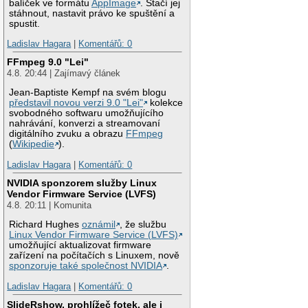
balíček ve formátu
AppImage
. Stačí jej
stáhnout, nastavit právo ke spuštění a
spustit.
Ladislav Hagara
|
Komentářů: 0
FFmpeg 9.0 "Lei"
4.8. 20:44 | Zajímavý článek
Jean-Baptiste Kempf na svém blogu
představil novou verzi 9.0 "Lei"
kolekce
svobodného softwaru umožňujícího
nahrávání, konverzi a streamovaní
digitálního zvuku a obrazu
FFmpeg
(
Wikipedie
).
Ladislav Hagara
|
Komentářů: 0
NVIDIA sponzorem služby Linux
Vendor Firmware Service (LVFS)
4.8. 20:11 | Komunita
Richard Hughes
oznámil
, že službu
Linux Vendor Firmware Service (LVFS)
umožňující aktualizovat firmware
zařízení na počítačích s Linuxem, nově
sponzoruje také společnost NVIDIA
.
Ladislav Hagara
|
Komentářů: 0
SlideRshow, prohlížeč fotek, ale i