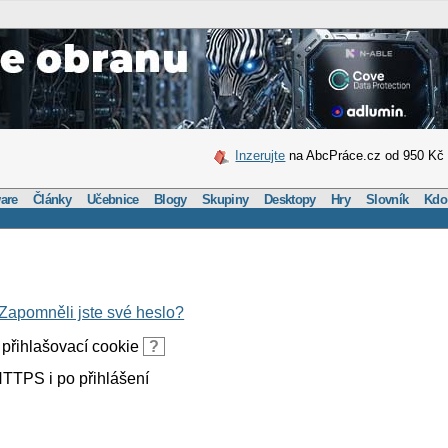
Inzerujte
na AbcPráce.cz od 950 Kč
are
Články
Učebnice
Blogy
Skupiny
Desktopy
Hry
Slovník
Kdo
Zapomněli jste své heslo?
přihlašovací cookie
?
TTPS i po přihlášení