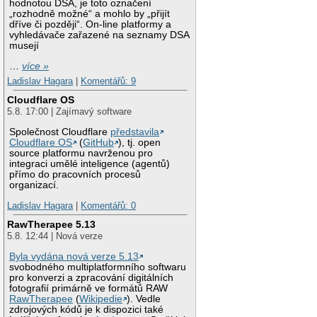
hodnotou DSA, je toto označení
„rozhodně možné“ a mohlo by „přijít
dříve či později“. On-line platformy a
vyhledávače zařazené na seznamy DSA
musejí
…
více »
Ladislav Hagara
|
Komentářů: 9
Cloudflare OS
5.8. 17:00 | Zajímavý software
Společnost Cloudflare
představila
Cloudflare OS
(
GitHub
), tj. open
source platformu navrženou pro
integraci umělé inteligence (agentů)
přímo do pracovních procesů
organizací.
Ladislav Hagara
|
Komentářů: 0
RawTherapee 5.13
5.8. 12:44 | Nová verze
Byla vydána nová verze 5.13
svobodného multiplatformního softwaru
pro konverzi a zpracování digitálních
fotografií primárně ve formátů RAW
RawTherapee
(
Wikipedie
). Vedle
zdrojových kódů je k dispozici také