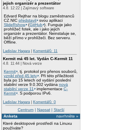
jejich organizér a prezentátor
4.8. 12:22 | Zajímavý software
Edvard Rejthar na blogu zaměstnanců
CZ.NIC
představil
svou aplikaci
SlideRshow
(
GitHub
). Funguje jako
prohlížeč fotek, ale i jako jejich
organizér a prezentátor. Neinstaluje se,
běží přímo v prohlížeči. Bez serveru.
Offline.
Ladislav Hagara
|
Komentářů: 11
Kermit má 45 let. Vydán C-Kermit 11
4.8. 11:44 | Nová verze
Kermit
, tj. protokol pro přenos souborů,
vznikl před 45 lety
. Při této příležitosti
byla po 15 letech od vydání poslední
stabilní verze 9.0.302 vydána
nová
stabilní verze 11
implementace
C-
Kermit
. S podporou IPv6.
Ladislav Hagara
|
Komentářů: 0
Centrum
|
Napsat
|
Starší
Anketa
navrhněte »
Které desktopové prostředí na Linuxu
používáte?