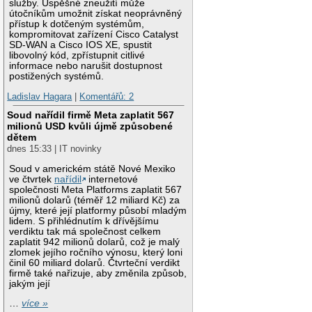
služby. Úspěšné zneužití může
útočníkům umožnit získat neoprávněný
přístup k dotčeným systémům,
kompromitovat zařízení Cisco Catalyst
SD-WAN a Cisco IOS XE, spustit
libovolný kód, zpřístupnit citlivé
informace nebo narušit dostupnost
postižených systémů.
Ladislav Hagara
|
Komentářů: 2
Soud nařídil firmě Meta zaplatit 567
milionů USD kvůli újmě způsobené
dětem
dnes 15:33 | IT novinky
Soud v americkém státě Nové Mexiko
ve čtvrtek
nařídil
internetové
společnosti Meta Platforms zaplatit 567
milionů dolarů (téměř 12 miliard Kč) za
újmy, které její platformy působí mladým
lidem. S přihlédnutím k dřívějšímu
verdiktu tak má společnost celkem
zaplatit 942 milionů dolarů, což je malý
zlomek jejího ročního výnosu, který loni
činil 60 miliard dolarů. Čtvrteční verdikt
firmě také nařizuje, aby změnila způsob,
jakým její
…
více »