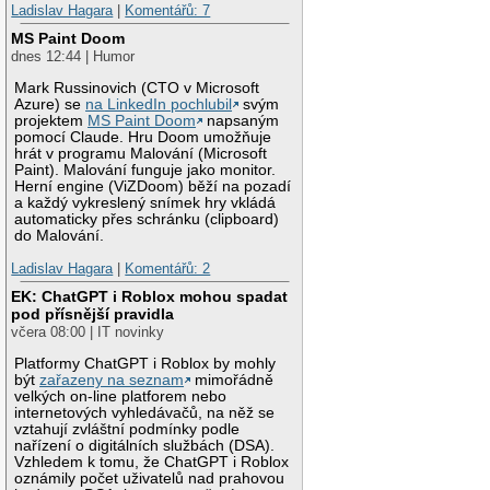
Ladislav Hagara
|
Komentářů: 7
MS Paint Doom
dnes 12:44 | Humor
Mark Russinovich (CTO v Microsoft
Azure) se
na LinkedIn pochlubil
svým
projektem
MS Paint Doom
napsaným
pomocí Claude. Hru Doom umožňuje
hrát v programu Malování (Microsoft
Paint). Malování funguje jako monitor.
Herní engine (ViZDoom) běží na pozadí
a každý vykreslený snímek hry vkládá
automaticky přes schránku (clipboard)
do Malování.
Ladislav Hagara
|
Komentářů: 2
EK: ChatGPT i Roblox mohou spadat
pod přísnější pravidla
včera 08:00 | IT novinky
Platformy ChatGPT i Roblox by mohly
být
zařazeny na seznam
mimořádně
velkých on-line platforem nebo
internetových vyhledávačů, na něž se
vztahují zvláštní podmínky podle
nařízení o digitálních službách (DSA).
Vzhledem k tomu, že ChatGPT i Roblox
oznámily počet uživatelů nad prahovou