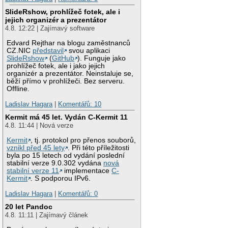
SlideRshow, prohlížeč fotek, ale i
jejich organizér a prezentátor
4.8. 12:22 | Zajímavý software
Edvard Rejthar na blogu zaměstnanců
CZ.NIC
představil
svou aplikaci
SlideRshow
(
GitHub
). Funguje jako
prohlížeč fotek, ale i jako jejich
organizér a prezentátor. Neinstaluje se,
běží přímo v prohlížeči. Bez serveru.
Offline.
Ladislav Hagara
|
Komentářů: 10
Kermit má 45 let. Vydán C-Kermit 11
4.8. 11:44 | Nová verze
Kermit
, tj. protokol pro přenos souborů,
vznikl před 45 lety
. Při této příležitosti
byla po 15 letech od vydání poslední
stabilní verze 9.0.302 vydána
nová
stabilní verze 11
implementace
C-
Kermit
. S podporou IPv6.
Ladislav Hagara
|
Komentářů: 0
20 let Pandoc
4.8. 11:11 | Zajímavý článek