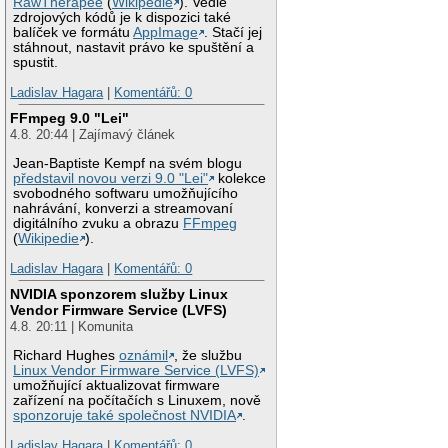
RawTherapee
(
Wikipedie
). Vedle
zdrojových kódů je k dispozici také
balíček ve formátu
AppImage
. Stačí jej
stáhnout, nastavit právo ke spuštění a
spustit.
Ladislav Hagara
|
Komentářů: 0
FFmpeg 9.0 "Lei"
4.8. 20:44 | Zajímavý článek
Jean-Baptiste Kempf na svém blogu
představil novou verzi 9.0 "Lei"
kolekce
svobodného softwaru umožňujícího
nahrávání, konverzi a streamovaní
digitálního zvuku a obrazu
FFmpeg
(
Wikipedie
).
Ladislav Hagara
|
Komentářů: 0
NVIDIA sponzorem služby Linux
Vendor Firmware Service (LVFS)
4.8. 20:11 | Komunita
Richard Hughes
oznámil
, že službu
Linux Vendor Firmware Service (LVFS)
umožňující aktualizovat firmware
zařízení na počítačích s Linuxem, nově
sponzoruje také společnost NVIDIA
.
Ladislav Hagara
|
Komentářů: 0