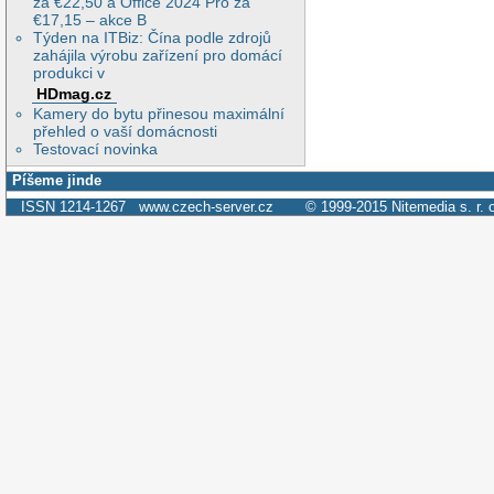
za €22,50 a Office 2024 Pro za
€17,15 – akce B
Týden na ITBiz: Čína podle zdrojů
zahájila výrobu zařízení pro domácí
produkci v
HDmag.cz
Kamery do bytu přinesou maximální
přehled o vaší domácnosti
Testovací novinka
Píšeme jinde
ISSN 1214-1267
www.czech-server.cz
© 1999-2015
Nitemedia s. r. 