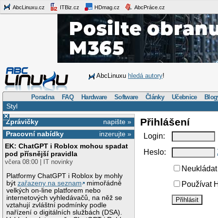
AbcLinuxu.cz
ITBiz.cz
HDmag.cz
AbcPráce.cz
AbcLinuxu
hledá autory
!
Poradna
FAQ
Hardware
Software
Články
Učebnice
Blog
Styl
×
Přihlášení
Zprávičky
napište »
Pracovní nabídky
inzerujte »
Login:
EK: ChatGPT i Roblox mohou spadat
Heslo:
pod přísnější pravidla
včera 08:00 | IT novinky
Neukládat 
Platformy ChatGPT i Roblox by mohly
být
zařazeny na seznam
mimořádně
Používat H
velkých on-line platforem nebo
internetových vyhledávačů, na něž se
vztahují zvláštní podmínky podle
nařízení o digitálních službách (DSA).