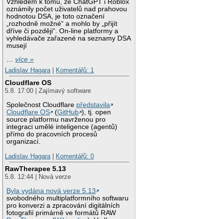
Vzhledem k tomu, že ChatGPT i Roblox
oznámily počet uživatelů nad prahovou
hodnotou DSA, je toto označení
„rozhodně možné“ a mohlo by „přijít
dříve či později“. On-line platformy a
vyhledávače zařazené na seznamy DSA
musejí
…
více »
Ladislav Hagara
|
Komentářů: 1
Cloudflare OS
5.8. 17:00 | Zajímavý software
Společnost Cloudflare
představila
Cloudflare OS
(
GitHub
), tj. open
source platformu navrženou pro
integraci umělé inteligence (agentů)
přímo do pracovních procesů
organizací.
Ladislav Hagara
|
Komentářů: 0
RawTherapee 5.13
5.8. 12:44 | Nová verze
Byla vydána nová verze 5.13
svobodného multiplatformního softwaru
pro konverzi a zpracování digitálních
fotografií primárně ve formátů RAW