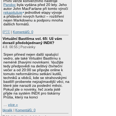
První verze konverzního nástroje
Pandoc
byla vydána před 20 lety. Jeho
autor John MacFarlane při tomto výročí
rekapituluje
jednotlivé etapy vývoje
a přidávání nových funkcí – rozšíření
nejen Markdownu a podporu mnoha
dalších formátů.
|🇵🇸
|
Komentářů: 0
Virtuální Bastlírna vol. 65: Už vám
dorazil předobjednaný INDX?
4.8. 00:55 | Pozvánky
Srpen přinesl nejen další spalující
vedro, ale také Virtuální Bastlírnu s
neméně žhavými novinkami. Využijte
tedy předpovědi na deštivý čtvrteční
večer a od 20:00 se připojte online k
tomuto neformálnímu setkání kutilů,
techniků a vědců, kde se strahovskými
bastlíři proberete nejzajímavější věci, na
které jste narazili za poslední měsíc.
Pokud jde o novinky, řeč zcela jistě
přijde na systém INDX pro tiskárny
Průša, který na konci
…
více »
bkralik
|
Komentářů: 0