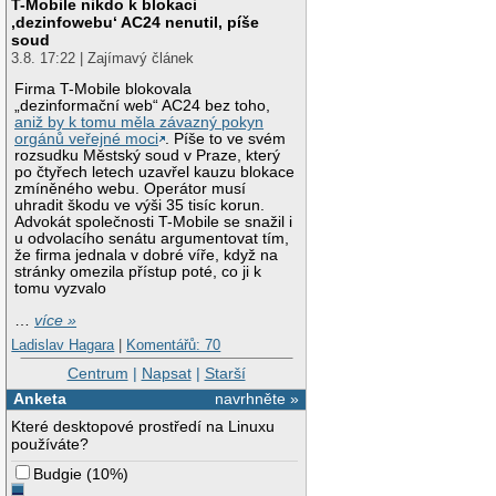
T-Mobile nikdo k blokaci
‚dezinfowebu‘ AC24 nenutil, píše
soud
3.8. 17:22 | Zajímavý článek
Firma T-Mobile blokovala
„dezinformační web“ AC24 bez toho,
aniž by k tomu měla závazný pokyn
orgánů veřejné moci
. Píše to ve svém
rozsudku Městský soud v Praze, který
po čtyřech letech uzavřel kauzu blokace
zmíněného webu. Operátor musí
uhradit škodu ve výši 35 tisíc korun.
Advokát společnosti T-Mobile se snažil i
u odvolacího senátu argumentovat tím,
že firma jednala v dobré víře, když na
stránky omezila přístup poté, co ji k
tomu vyzvalo
…
více »
Ladislav Hagara
|
Komentářů: 70
Centrum
|
Napsat
|
Starší
Anketa
navrhněte »
Které desktopové prostředí na Linuxu
používáte?
Budgie
(
10%
)