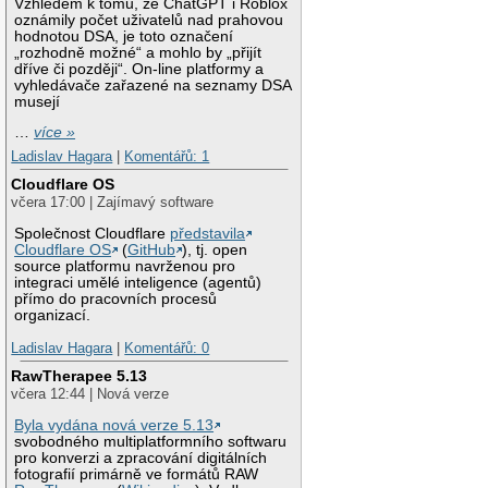
Vzhledem k tomu, že ChatGPT i Roblox
oznámily počet uživatelů nad prahovou
hodnotou DSA, je toto označení
„rozhodně možné“ a mohlo by „přijít
dříve či později“. On-line platformy a
vyhledávače zařazené na seznamy DSA
musejí
…
více »
Ladislav Hagara
|
Komentářů: 1
Cloudflare OS
včera 17:00 | Zajímavý software
Společnost Cloudflare
představila
Cloudflare OS
(
GitHub
), tj. open
source platformu navrženou pro
integraci umělé inteligence (agentů)
přímo do pracovních procesů
organizací.
Ladislav Hagara
|
Komentářů: 0
RawTherapee 5.13
včera 12:44 | Nová verze
Byla vydána nová verze 5.13
svobodného multiplatformního softwaru
pro konverzi a zpracování digitálních
fotografií primárně ve formátů RAW