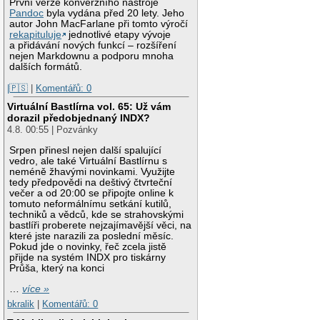
První verze konverzního nástroje
Pandoc
byla vydána před 20 lety. Jeho
autor John MacFarlane při tomto výročí
rekapituluje
jednotlivé etapy vývoje
a přidávání nových funkcí – rozšíření
nejen Markdownu a podporu mnoha
dalších formátů.
|🇵🇸
|
Komentářů: 0
Virtuální Bastlírna vol. 65: Už vám
dorazil předobjednaný INDX?
4.8. 00:55 | Pozvánky
Srpen přinesl nejen další spalující
vedro, ale také Virtuální Bastlírnu s
neméně žhavými novinkami. Využijte
tedy předpovědi na deštivý čtvrteční
večer a od 20:00 se připojte online k
tomuto neformálnímu setkání kutilů,
techniků a vědců, kde se strahovskými
bastlíři proberete nejzajímavější věci, na
které jste narazili za poslední měsíc.
Pokud jde o novinky, řeč zcela jistě
přijde na systém INDX pro tiskárny
Průša, který na konci
…
více »
bkralik
|
Komentářů: 0