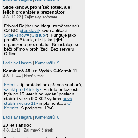
SlideRshow, prohlížeč fotek, ale i
jejich organizér a prezentátor
4.8. 12:22 | Zajímavý software
Edvard Rejthar na blogu zaměstnanců
CZ.NIC
představil
svou aplikaci
SlideRshow
(
GitHub
). Funguje jako
prohlížeč fotek, ale i jako jejich
organizér a prezentátor. Neinstaluje se,
běží přímo v prohlížeči. Bez serveru.
Offline.
Ladislav Hagara
|
Komentářů: 9
Kermit má 45 let. Vydán C-Kermit 11
4.8. 11:44 | Nová verze
Kermit
, tj. protokol pro přenos souborů,
vznikl před 45 lety
. Při této příležitosti
byla po 15 letech od vydání poslední
stabilní verze 9.0.302 vydána
nová
stabilní verze 11
implementace
C-
Kermit
. S podporou IPv6.
Ladislav Hagara
|
Komentářů: 0
20 let Pandoc
4.8. 11:11 | Zajímavý článek