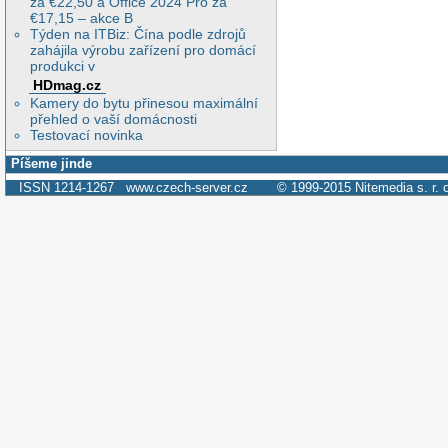
za €22,50 a Office 2024 Pro za
€17,15 – akce B
Týden na ITBiz: Čína podle zdrojů
zahájila výrobu zařízení pro domácí
produkci v
HDmag.cz
Kamery do bytu přinesou maximální
přehled o vaší domácnosti
Testovací novinka
Píšeme jinde
ISSN 1214-1267
www.czech-server.cz
© 1999-2015
Nitemedia s. r. 