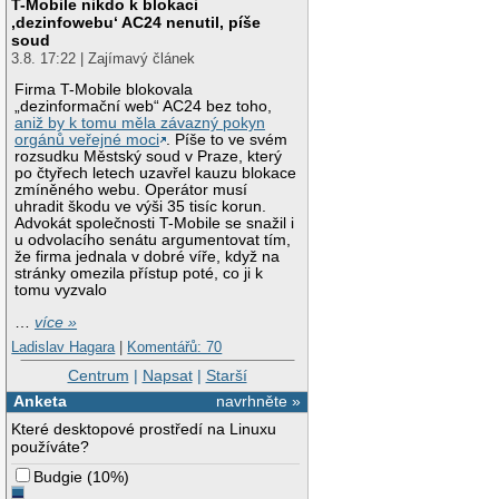
T-Mobile nikdo k blokaci
‚dezinfowebu‘ AC24 nenutil, píše
soud
3.8. 17:22 | Zajímavý článek
Firma T-Mobile blokovala
„dezinformační web“ AC24 bez toho,
aniž by k tomu měla závazný pokyn
orgánů veřejné moci
. Píše to ve svém
rozsudku Městský soud v Praze, který
po čtyřech letech uzavřel kauzu blokace
zmíněného webu. Operátor musí
uhradit škodu ve výši 35 tisíc korun.
Advokát společnosti T-Mobile se snažil i
u odvolacího senátu argumentovat tím,
že firma jednala v dobré víře, když na
stránky omezila přístup poté, co ji k
tomu vyzvalo
…
více »
Ladislav Hagara
|
Komentářů: 70
Centrum
|
Napsat
|
Starší
Anketa
navrhněte »
Které desktopové prostředí na Linuxu
používáte?
Budgie
(
10%
)