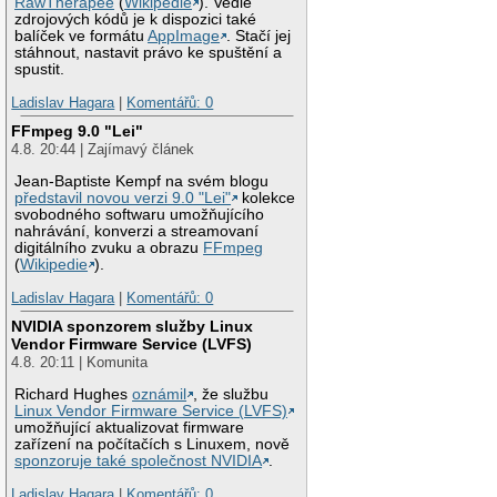
RawTherapee
(
Wikipedie
). Vedle
zdrojových kódů je k dispozici také
balíček ve formátu
AppImage
. Stačí jej
stáhnout, nastavit právo ke spuštění a
spustit.
Ladislav Hagara
|
Komentářů: 0
FFmpeg 9.0 "Lei"
4.8. 20:44 | Zajímavý článek
Jean-Baptiste Kempf na svém blogu
představil novou verzi 9.0 "Lei"
kolekce
svobodného softwaru umožňujícího
nahrávání, konverzi a streamovaní
digitálního zvuku a obrazu
FFmpeg
(
Wikipedie
).
Ladislav Hagara
|
Komentářů: 0
NVIDIA sponzorem služby Linux
Vendor Firmware Service (LVFS)
4.8. 20:11 | Komunita
Richard Hughes
oznámil
, že službu
Linux Vendor Firmware Service (LVFS)
umožňující aktualizovat firmware
zařízení na počítačích s Linuxem, nově
sponzoruje také společnost NVIDIA
.
Ladislav Hagara
|
Komentářů: 0