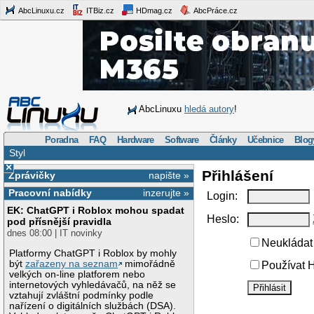
AbcLinuxu.cz
ITBiz.cz
HDmag.cz
AbcPráce.cz
AbcLinuxu
hledá autory
!
Poradna
FAQ
Hardware
Software
Články
Učebnice
Blog
Styl
×
Přihlášení
Zprávičky
napište »
Pracovní nabídky
inzerujte »
Login:
EK: ChatGPT i Roblox mohou spadat
Heslo:
pod přísnější pravidla
dnes 08:00 | IT novinky
Neukládat 
Platformy ChatGPT i Roblox by mohly
být
zařazeny na seznam
mimořádně
Používat H
velkých on-line platforem nebo
internetových vyhledávačů, na něž se
vztahují zvláštní podmínky podle
nařízení o digitálních službách (DSA).