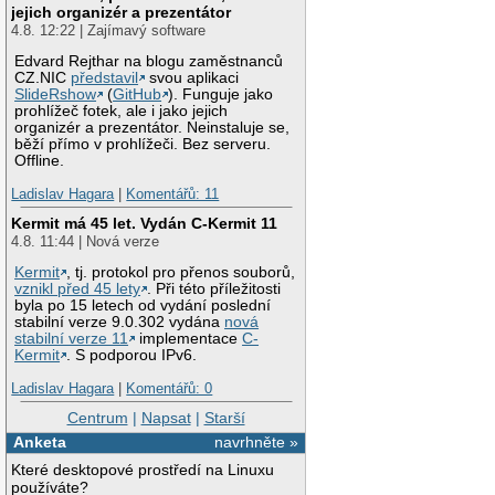
jejich organizér a prezentátor
4.8. 12:22 | Zajímavý software
Edvard Rejthar na blogu zaměstnanců
CZ.NIC
představil
svou aplikaci
SlideRshow
(
GitHub
). Funguje jako
prohlížeč fotek, ale i jako jejich
organizér a prezentátor. Neinstaluje se,
běží přímo v prohlížeči. Bez serveru.
Offline.
Ladislav Hagara
|
Komentářů: 11
Kermit má 45 let. Vydán C-Kermit 11
4.8. 11:44 | Nová verze
Kermit
, tj. protokol pro přenos souborů,
vznikl před 45 lety
. Při této příležitosti
byla po 15 letech od vydání poslední
stabilní verze 9.0.302 vydána
nová
stabilní verze 11
implementace
C-
Kermit
. S podporou IPv6.
Ladislav Hagara
|
Komentářů: 0
Centrum
|
Napsat
|
Starší
Anketa
navrhněte »
Které desktopové prostředí na Linuxu
používáte?