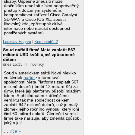
služby. Úspěšné zneužití může
útočníkům umožnit získat neoprávněný
přístup k dotčeným systémům,
kompromitovat zařízení Cisco Catalyst
SD-WAN a Cisco IOS XE, spustit
libovolný kód, zpřístupnit citlivé
informace nebo narušit dostupnost
postižených systémů.
Ladislav Hagara
|
Komentářů: 2
Soud nařídil firmě Meta zaplatit 567
milionů USD kvůli újmě způsobené
dětem
dnes 15:33 | IT novinky
Soud v americkém státě Nové Mexiko
ve čtvrtek
nařídil
internetové
společnosti Meta Platforms zaplatit 567
milionů dolarů (téměř 12 miliard Kč) za
újmy, které její platformy působí mladým
lidem. S přihlédnutím k dřívějšímu
verdiktu tak má společnost celkem
zaplatit 942 milionů dolarů, což je malý
zlomek jejího ročního výnosu, který loni
činil 60 miliard dolarů. Čtvrteční verdikt
firmě také nařizuje, aby změnila způsob,
jakým její
…
více »