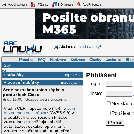
AbcLinuxu.cz
ITBiz.cz
HDmag.cz
AbcPráce.cz
AbcLinuxu
hledá autory
!
Poradna
FAQ
Hardware
Software
Články
Učebnice
Blog
Styl
×
Přihlášení
Zprávičky
napište »
Pracovní nabídky
inzerujte »
Login:
Série bezpečnostních záplat v
Heslo:
produktech Cisco
dnes 16:00 | Bezpečnostní upozornění
Neukládat 
Vládní CERT upozorňuje (
𝕏
) na
sérii
bezpečnostních záplat
(CVSS 9.9) v
Používat H
produktech Cisco řešících kritické
zranitelnosti umožňující obejití
autentizace, eskalaci oprávnění,
vzdálené spuštění kódu a odepření