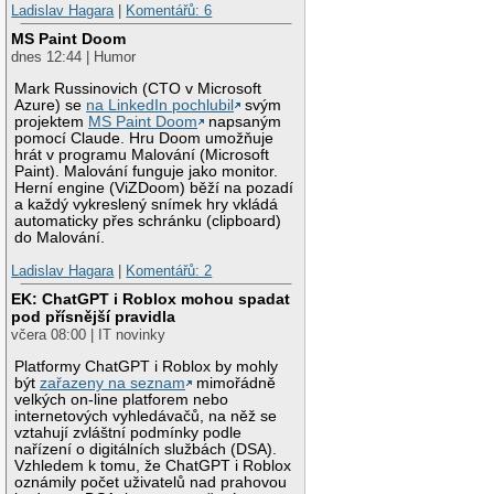
Ladislav Hagara
|
Komentářů: 6
MS Paint Doom
dnes 12:44 | Humor
Mark Russinovich (CTO v Microsoft
Azure) se
na LinkedIn pochlubil
svým
projektem
MS Paint Doom
napsaným
pomocí Claude. Hru Doom umožňuje
hrát v programu Malování (Microsoft
Paint). Malování funguje jako monitor.
Herní engine (ViZDoom) běží na pozadí
a každý vykreslený snímek hry vkládá
automaticky přes schránku (clipboard)
do Malování.
Ladislav Hagara
|
Komentářů: 2
EK: ChatGPT i Roblox mohou spadat
pod přísnější pravidla
včera 08:00 | IT novinky
Platformy ChatGPT i Roblox by mohly
být
zařazeny na seznam
mimořádně
velkých on-line platforem nebo
internetových vyhledávačů, na něž se
vztahují zvláštní podmínky podle
nařízení o digitálních službách (DSA).
Vzhledem k tomu, že ChatGPT i Roblox
oznámily počet uživatelů nad prahovou