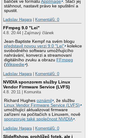
balíček ve formátu
AppImage
. Stačí jej
stáhnout, nastavit právo ke spuštění a
spustit.
Ladislav Hagara
|
Komentářů: 0
FFmpeg 9.0 "Lei"
4.8. 20:44 | Zajímavý článek
Jean-Baptiste Kempf na svém blogu
představil novou verzi 9.0 "Lei"
kolekce
svobodného softwaru umožňujícího
nahrávání, konverzi a streamovaní
digitálního zvuku a obrazu
FFmpeg
(
Wikipedie
).
Ladislav Hagara
|
Komentářů: 0
NVIDIA sponzorem služby Linux
Vendor Firmware Service (LVFS)
4.8. 20:11 | Komunita
Richard Hughes
oznámil
, že službu
Linux Vendor Firmware Service (LVFS)
umožňující aktualizovat firmware
zařízení na počítačích s Linuxem, nově
sponzoruje také společnost NVIDIA
.
Ladislav Hagara
|
Komentářů: 0
SlideRshow, prohlížeč fotek, ale i