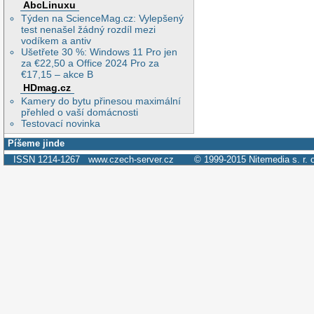
AbcLinuxu
Týden na ScienceMag.cz: Vylepšený
test nenašel žádný rozdíl mezi
vodíkem a antiv
Ušetřete 30 %: Windows 11 Pro jen
za €22,50 a Office 2024 Pro za
€17,15 – akce B
HDmag.cz
Kamery do bytu přinesou maximální
přehled o vaší domácnosti
Testovací novinka
Píšeme jinde
ISSN 1214-1267
www.czech-server.cz
© 1999-2015
Nitemedia s. r. 