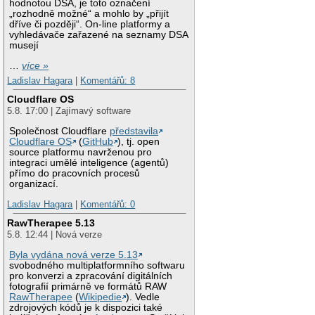
hodnotou DSA, je toto označení
„rozhodně možné“ a mohlo by „přijít
dříve či později“. On-line platformy a
vyhledávače zařazené na seznamy DSA
musejí
…
více »
Ladislav Hagara
|
Komentářů: 8
Cloudflare OS
5.8. 17:00 | Zajímavý software
Společnost Cloudflare
představila
Cloudflare OS
(
GitHub
), tj. open
source platformu navrženou pro
integraci umělé inteligence (agentů)
přímo do pracovních procesů
organizací.
Ladislav Hagara
|
Komentářů: 0
RawTherapee 5.13
5.8. 12:44 | Nová verze
Byla vydána nová verze 5.13
svobodného multiplatformního softwaru
pro konverzi a zpracování digitálních
fotografií primárně ve formátů RAW
RawTherapee
(
Wikipedie
). Vedle
zdrojových kódů je k dispozici také