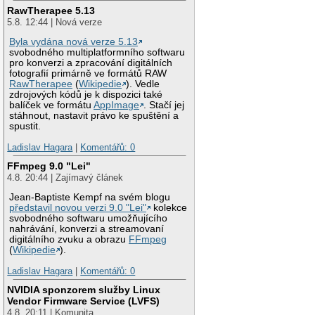
RawTherapee 5.13
5.8. 12:44 | Nová verze
Byla vydána nová verze 5.13
svobodného multiplatformního softwaru
pro konverzi a zpracování digitálních
fotografií primárně ve formátů RAW
RawTherapee
(
Wikipedie
). Vedle
zdrojových kódů je k dispozici také
balíček ve formátu
AppImage
. Stačí jej
stáhnout, nastavit právo ke spuštění a
spustit.
Ladislav Hagara
|
Komentářů: 0
FFmpeg 9.0 "Lei"
4.8. 20:44 | Zajímavý článek
Jean-Baptiste Kempf na svém blogu
představil novou verzi 9.0 "Lei"
kolekce
svobodného softwaru umožňujícího
nahrávání, konverzi a streamovaní
digitálního zvuku a obrazu
FFmpeg
(
Wikipedie
).
Ladislav Hagara
|
Komentářů: 0
NVIDIA sponzorem služby Linux
Vendor Firmware Service (LVFS)
4.8. 20:11 | Komunita