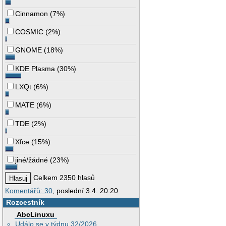
Cinnamon
(
7%
)
COSMIC
(
2%
)
GNOME
(
18%
)
KDE Plasma
(
30%
)
LXQt
(
6%
)
MATE
(
6%
)
TDE
(
2%
)
Xfce
(
15%
)
jiné/žádné
(
23%
)
Celkem 2350 hlasů
Komentářů: 30
, poslední 3.4. 20:20
Rozcestník
AbcLinuxu
Událo se v týdnu 32/2026