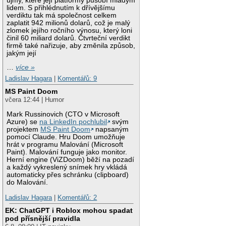
újmy, které její platformy působí mladým
lidem. S přihlédnutím k dřívějšímu
verdiktu tak má společnost celkem
zaplatit 942 milionů dolarů, což je malý
zlomek jejího ročního výnosu, který loni
činil 60 miliard dolarů. Čtvrteční verdikt
firmě také nařizuje, aby změnila způsob,
jakým její
…
více »
Ladislav Hagara
|
Komentářů: 9
MS Paint Doom
včera 12:44 | Humor
Mark Russinovich (CTO v Microsoft
Azure) se
na LinkedIn pochlubil
svým
projektem
MS Paint Doom
napsaným
pomocí Claude. Hru Doom umožňuje
hrát v programu Malování (Microsoft
Paint). Malování funguje jako monitor.
Herní engine (ViZDoom) běží na pozadí
a každý vykreslený snímek hry vkládá
automaticky přes schránku (clipboard)
do Malování.
Ladislav Hagara
|
Komentářů: 2
EK: ChatGPT i Roblox mohou spadat
pod přísnější pravidla