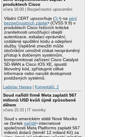
produktech Cisco
včera 16:00 | Bezpečnostní upozornění
Vládní CERT upozorňuje (
𝕏
) na
sérii
bezpečnostních záplat
(CVSS 9.9) v
produktech Cisco řešících kritické
zranitelnosti umožňující obejití
autentizace, eskalaci oprávnění,
vzdálené spuštění kódu a odepření
služby. Úspěšné zneužití může
útočníkům umožnit získat neoprávněný
přístup k dotčeným systémům,
kompromitovat zařízení Cisco Catalyst
SD-WAN a Cisco IOS XE, spustit
libovolný kód, zpřístupnit citlivé
informace nebo narušit dostupnost
postižených systémů.
Ladislav Hagara
|
Komentářů: 2
Soud nařídil firmě Meta zaplatit 567
milionů USD kvůli újmě způsobené
dětem
včera 15:33 | IT novinky
Soud v americkém státě Nové Mexiko
ve čtvrtek
nařídil
internetové
společnosti Meta Platforms zaplatit 567
milionů dolarů (téměř 12 miliard Kč) za