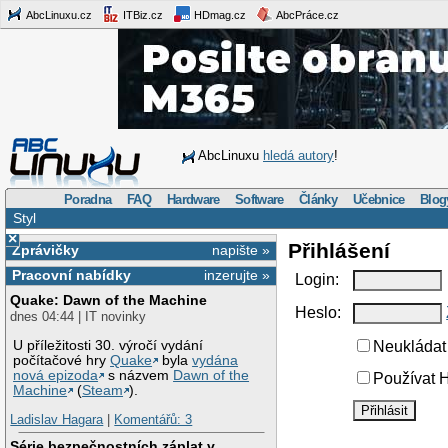
AbcLinuxu.cz
ITBiz.cz
HDmag.cz
AbcPráce.cz
AbcLinuxu
hledá autory
!
Poradna
FAQ
Hardware
Software
Články
Učebnice
Blog
Styl
×
Přihlášení
Zprávičky
napište »
Pracovní nabídky
inzerujte »
Login:
Quake: Dawn of the Machine
Heslo:
dnes 04:44 | IT novinky
U příležitosti 30. výročí vydání
Neukládat 
počítačové hry
Quake
byla
vydána
nová epizoda
s názvem
Dawn of the
Používat H
Machine
(
Steam
).
Ladislav Hagara
|
Komentářů: 3
Série bezpečnostních záplat v