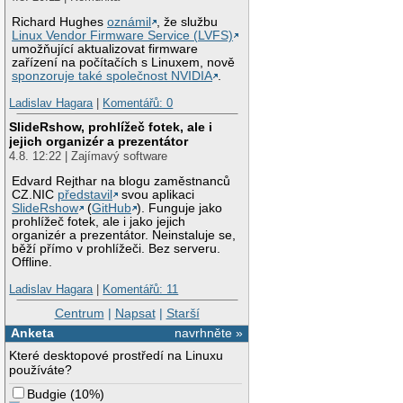
Richard Hughes
oznámil
, že službu
Linux Vendor Firmware Service (LVFS)
umožňující aktualizovat firmware
zařízení na počítačích s Linuxem, nově
sponzoruje také společnost NVIDIA
.
Ladislav Hagara
|
Komentářů: 0
SlideRshow, prohlížeč fotek, ale i
jejich organizér a prezentátor
4.8. 12:22 | Zajímavý software
Edvard Rejthar na blogu zaměstnanců
CZ.NIC
představil
svou aplikaci
SlideRshow
(
GitHub
). Funguje jako
prohlížeč fotek, ale i jako jejich
organizér a prezentátor. Neinstaluje se,
běží přímo v prohlížeči. Bez serveru.
Offline.
Ladislav Hagara
|
Komentářů: 11
Centrum
|
Napsat
|
Starší
Anketa
navrhněte »
Které desktopové prostředí na Linuxu
používáte?
Budgie
(
10%
)