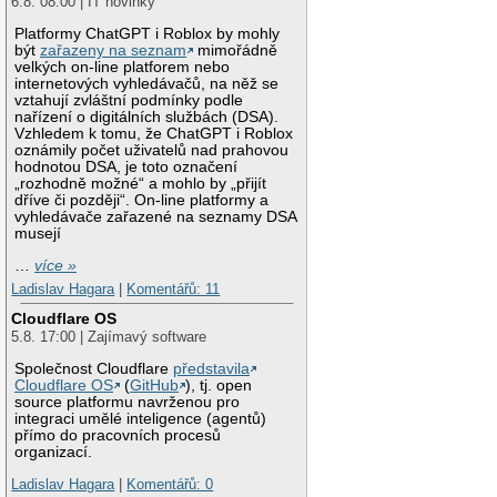
6.8. 08:00 | IT novinky
Platformy ChatGPT i Roblox by mohly
být
zařazeny na seznam
mimořádně
velkých on-line platforem nebo
internetových vyhledávačů, na něž se
vztahují zvláštní podmínky podle
nařízení o digitálních službách (DSA).
Vzhledem k tomu, že ChatGPT i Roblox
oznámily počet uživatelů nad prahovou
hodnotou DSA, je toto označení
„rozhodně možné“ a mohlo by „přijít
dříve či později“. On-line platformy a
vyhledávače zařazené na seznamy DSA
musejí
…
více »
Ladislav Hagara
|
Komentářů: 11
Cloudflare OS
5.8. 17:00 | Zajímavý software
Společnost Cloudflare
představila
Cloudflare OS
(
GitHub
), tj. open
source platformu navrženou pro
integraci umělé inteligence (agentů)
přímo do pracovních procesů
organizací.
Ladislav Hagara
|
Komentářů: 0