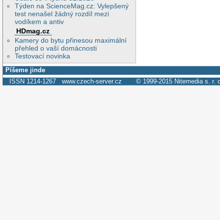
Týden na ScienceMag.cz: Vylepšený
test nenašel žádný rozdíl mezi
vodíkem a antiv
HDmag.cz
Kamery do bytu přinesou maximální
přehled o vaší domácnosti
Testovací novinka
Píšeme jinde
ISSN 1214-1267
www.czech-server.cz
© 1999-2015
Nitemedia s. r. 