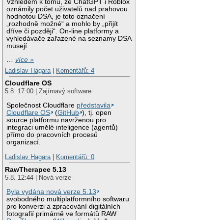
Vzhledem k tomu, že ChatGPT i Roblox
oznámily počet uživatelů nad prahovou
hodnotou DSA, je toto označení
„rozhodně možné“ a mohlo by „přijít
dříve či později“. On-line platformy a
vyhledávače zařazené na seznamy DSA
musejí
…
více »
Ladislav Hagara
|
Komentářů: 4
Cloudflare OS
5.8. 17:00 | Zajímavý software
Společnost Cloudflare
představila
Cloudflare OS
(
GitHub
), tj. open
source platformu navrženou pro
integraci umělé inteligence (agentů)
přímo do pracovních procesů
organizací.
Ladislav Hagara
|
Komentářů: 0
RawTherapee 5.13
5.8. 12:44 | Nová verze
Byla vydána nová verze 5.13
svobodného multiplatformního softwaru
pro konverzi a zpracování digitálních
fotografií primárně ve formátů RAW