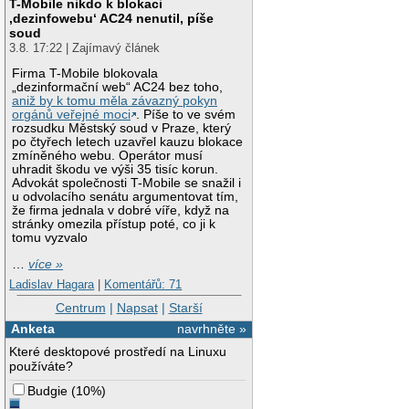
T-Mobile nikdo k blokaci
‚dezinfowebu‘ AC24 nenutil, píše
soud
3.8. 17:22 | Zajímavý článek
Firma T-Mobile blokovala
„dezinformační web“ AC24 bez toho,
aniž by k tomu měla závazný pokyn
orgánů veřejné moci
. Píše to ve svém
rozsudku Městský soud v Praze, který
po čtyřech letech uzavřel kauzu blokace
zmíněného webu. Operátor musí
uhradit škodu ve výši 35 tisíc korun.
Advokát společnosti T-Mobile se snažil i
u odvolacího senátu argumentovat tím,
že firma jednala v dobré víře, když na
stránky omezila přístup poté, co ji k
tomu vyzvalo
…
více »
Ladislav Hagara
|
Komentářů: 71
Centrum
|
Napsat
|
Starší
Anketa
navrhněte »
Které desktopové prostředí na Linuxu
používáte?
Budgie
(
10%
)