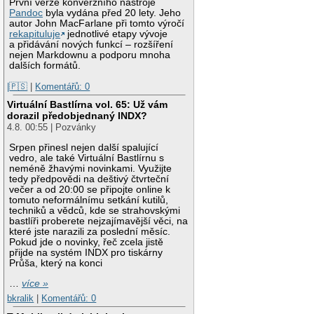
První verze konverzního nástroje
Pandoc
byla vydána před 20 lety. Jeho
autor John MacFarlane při tomto výročí
rekapituluje
jednotlivé etapy vývoje
a přidávání nových funkcí – rozšíření
nejen Markdownu a podporu mnoha
dalších formátů.
|🇵🇸
|
Komentářů: 0
Virtuální Bastlírna vol. 65: Už vám
dorazil předobjednaný INDX?
4.8. 00:55 | Pozvánky
Srpen přinesl nejen další spalující
vedro, ale také Virtuální Bastlírnu s
neméně žhavými novinkami. Využijte
tedy předpovědi na deštivý čtvrteční
večer a od 20:00 se připojte online k
tomuto neformálnímu setkání kutilů,
techniků a vědců, kde se strahovskými
bastlíři proberete nejzajímavější věci, na
které jste narazili za poslední měsíc.
Pokud jde o novinky, řeč zcela jistě
přijde na systém INDX pro tiskárny
Průša, který na konci
…
více »
bkralik
|
Komentářů: 0