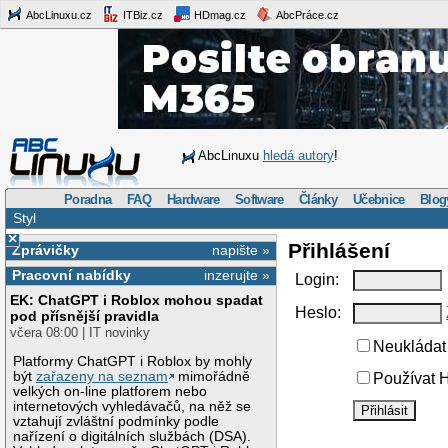
AbcLinuxu.cz
ITBiz.cz
HDmag.cz
AbcPráce.cz
AbcLinuxu
hledá autory
!
Poradna
FAQ
Hardware
Software
Články
Učebnice
Blog
Styl
×
Přihlášení
Zprávičky
napište »
Pracovní nabídky
inzerujte »
Login:
EK: ChatGPT i Roblox mohou spadat
Heslo:
pod přísnější pravidla
včera 08:00 | IT novinky
Neukládat 
Platformy ChatGPT i Roblox by mohly
být
zařazeny na seznam
mimořádně
Používat H
velkých on-line platforem nebo
internetových vyhledávačů, na něž se
vztahují zvláštní podmínky podle
nařízení o digitálních službách (DSA).