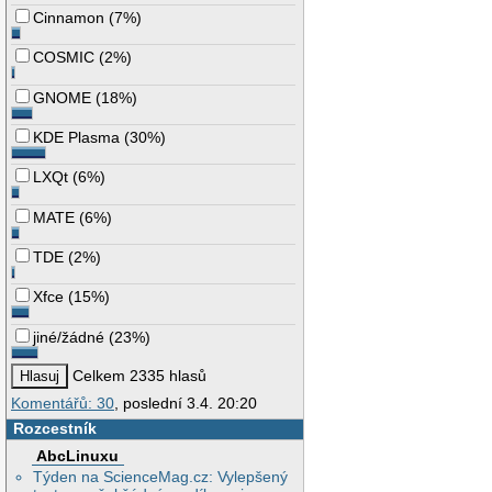
Cinnamon
(
7%
)
COSMIC
(
2%
)
GNOME
(
18%
)
KDE Plasma
(
30%
)
LXQt
(
6%
)
MATE
(
6%
)
TDE
(
2%
)
Xfce
(
15%
)
jiné/žádné
(
23%
)
Celkem 2335 hlasů
Komentářů: 30
, poslední 3.4. 20:20
Rozcestník
AbcLinuxu
Týden na ScienceMag.cz: Vylepšený