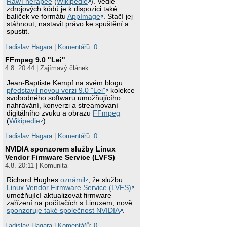
RawTherapee
(
Wikipedie
). Vedle
zdrojových kódů je k dispozici také
balíček ve formátu
AppImage
. Stačí jej
stáhnout, nastavit právo ke spuštění a
spustit.
Ladislav Hagara
|
Komentářů: 0
FFmpeg 9.0 "Lei"
4.8. 20:44 | Zajímavý článek
Jean-Baptiste Kempf na svém blogu
představil novou verzi 9.0 "Lei"
kolekce
svobodného softwaru umožňujícího
nahrávání, konverzi a streamovaní
digitálního zvuku a obrazu
FFmpeg
(
Wikipedie
).
Ladislav Hagara
|
Komentářů: 0
NVIDIA sponzorem služby Linux
Vendor Firmware Service (LVFS)
4.8. 20:11 | Komunita
Richard Hughes
oznámil
, že službu
Linux Vendor Firmware Service (LVFS)
umožňující aktualizovat firmware
zařízení na počítačích s Linuxem, nově
sponzoruje také společnost NVIDIA
.
Ladislav Hagara
|
Komentářů: 0