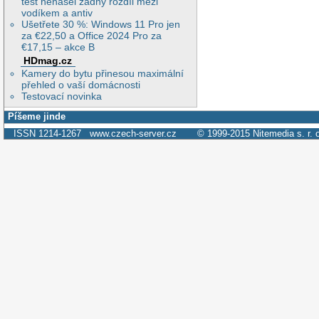
test nenašel žádný rozdíl mezi
vodíkem a antiv
Ušetřete 30 %: Windows 11 Pro jen
za €22,50 a Office 2024 Pro za
€17,15 – akce B
HDmag.cz
Kamery do bytu přinesou maximální
přehled o vaší domácnosti
Testovací novinka
Píšeme jinde
ISSN 1214-1267
www.czech-server.cz
© 1999-2015
Nitemedia s. r. 