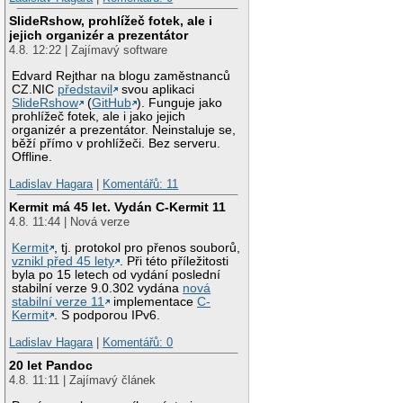
SlideRshow, prohlížeč fotek, ale i
jejich organizér a prezentátor
4.8. 12:22 | Zajímavý software
Edvard Rejthar na blogu zaměstnanců
CZ.NIC
představil
svou aplikaci
SlideRshow
(
GitHub
). Funguje jako
prohlížeč fotek, ale i jako jejich
organizér a prezentátor. Neinstaluje se,
běží přímo v prohlížeči. Bez serveru.
Offline.
Ladislav Hagara
|
Komentářů: 11
Kermit má 45 let. Vydán C-Kermit 11
4.8. 11:44 | Nová verze
Kermit
, tj. protokol pro přenos souborů,
vznikl před 45 lety
. Při této příležitosti
byla po 15 letech od vydání poslední
stabilní verze 9.0.302 vydána
nová
stabilní verze 11
implementace
C-
Kermit
. S podporou IPv6.
Ladislav Hagara
|
Komentářů: 0
20 let Pandoc
4.8. 11:11 | Zajímavý článek