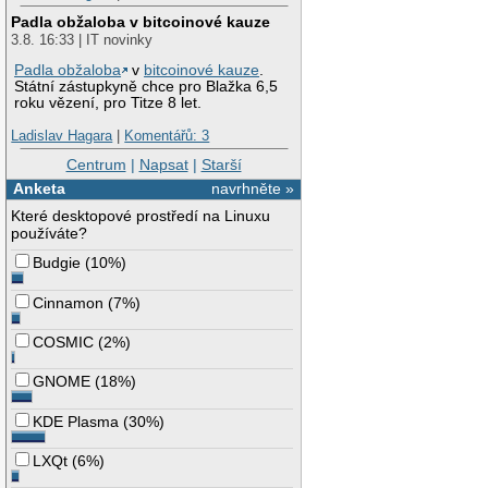
Padla obžaloba v bitcoinové kauze
3.8. 16:33 | IT novinky
Padla obžaloba
v
bitcoinové kauze
.
Státní zástupkyně chce pro Blažka 6,5
roku vězení, pro Titze 8 let.
Ladislav Hagara
|
Komentářů: 3
Centrum
|
Napsat
|
Starší
Anketa
navrhněte »
Které desktopové prostředí na Linuxu
používáte?
Budgie
(
10%
)
Cinnamon
(
7%
)
COSMIC
(
2%
)
GNOME
(
18%
)
KDE Plasma
(
30%
)
LXQt
(
6%
)