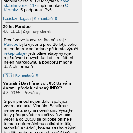
stabilní verze 9.0.302 vydána
nová
stabilní verze 11
implementace
C-
Kermit
. S podporou IPv6.
Ladislav Hagara
|
Komentářů: 0
20 let Pandoc
4.8. 11:11 | Zajímavý článek
První verze konverzního nástroje
Pandoc
byla vydána před 20 lety. Jeho
autor John MacFarlane při tomto výročí
rekapituluje
jednotlivé etapy vývoje
a přidávání nových funkcí – rozšíření
nejen Markdownu a podporu mnoha
dalších formátů.
|🇵🇸
|
Komentářů: 0
Virtuální Bastlírna vol. 65: Už vám
dorazil předobjednaný INDX?
4.8. 00:55 | Pozvánky
Srpen přinesl nejen další spalující
vedro, ale také Virtuální Bastlírnu s
neméně žhavými novinkami. Využijte
tedy předpovědi na deštivý čtvrteční
večer a od 20:00 se připojte online k
tomuto neformálnímu setkání kutilů,
techniků a vědců, kde se strahovskými
bastlíři proberete nejzajímavější věci, na