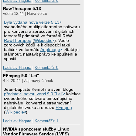
Ladislav Hagara
|
Komentářů: 0
RawTherapee 5.13
včera 12:44 | Nová verze
Byla vydána nová verze 5.13
svobodného multiplatformního softwaru
pro konverzi a zpracování digitálních
fotografií primárně ve formátů RAW
RawTherapee
(
Wikipedie
). Vedle
zdrojových kódů je k dispozici také
balíček ve formátu
AppImage
. Stačí jej
stáhnout, nastavit právo ke spuštění a
spustit.
Ladislav Hagara
|
Komentářů: 0
FFmpeg 9.0 "Lei"
4.8. 20:44 | Zajímavý článek
Jean-Baptiste Kempf na svém blogu
představil novou verzi 9.0 "Lei"
kolekce
svobodného softwaru umožňujícího
nahrávání, konverzi a streamovaní
digitálního zvuku a obrazu
FFmpeg
(
Wikipedie
).
Ladislav Hagara
|
Komentářů: 1
NVIDIA sponzorem služby Linux
Vendor Firmware Service (LVFS)