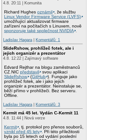
4.8. 20:11 | Komunita
Richard Hughes
oznámil
, že službu
Linux Vendor Firmware Service (LVFS)
umožňující aktualizovat firmware
zařízení na počítačích s Linuxem, nově
sponzoruje také společnost NVIDIA
.
Ladislav Hagara
|
Komentářů: 1
SlideRshow, prohlížeč fotek, ale i
jejich organizér a prezentátor
4.8. 12:22 | Zajímavý software
Edvard Rejthar na blogu zaměstnanců
CZ.NIC
představil
svou aplikaci
SlideRshow
(
GitHub
). Funguje jako
prohlížeč fotek, ale i jako jejich
organizér a prezentátor. Neinstaluje se,
běží přímo v prohlížeči. Bez serveru.
Offline.
Ladislav Hagara
|
Komentářů: 3
Kermit má 45 let. Vydán C-Kermit 11
4.8. 11:44 | Nová verze
Kermit
, tj. protokol pro přenos souborů,
vznikl před 45 lety
. Při této příležitosti
byla po 15 letech od vydání poslední