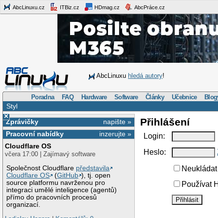
AbcLinuxu.cz
ITBiz.cz
HDmag.cz
AbcPráce.cz
AbcLinuxu
hledá autory
!
Poradna
FAQ
Hardware
Software
Články
Učebnice
Blog
Styl
×
Přihlášení
Zprávičky
napište »
Pracovní nabídky
inzerujte »
Login:
Cloudflare OS
Heslo:
včera 17:00 | Zajímavý software
Společnost Cloudflare
představila
Neukládat 
Cloudflare OS
(
GitHub
), tj. open
source platformu navrženou pro
Používat H
integraci umělé inteligence (agentů)
přímo do pracovních procesů
organizací.