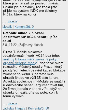
které jste narazili za poslední měsíc.
Pokud jde o novinky, řeč zcela jistě
přijde na systém INDX pro tiskárny
Průša, který na konci
…
více »
bkralik
|
Komentářů: 0
T-Mobile nikdo k blokaci
‚dezinfowebu‘ AC24 nenutil, píše
soud
3.8. 17:22 | Zajímavý článek
Firma T-Mobile blokovala
„dezinformační web“ AC24 bez toho,
aniž by k tomu měla závazný pokyn
orgánů veřejné moci
. Píše to ve svém
rozsudku Městský soud v Praze, který
po čtyřech letech uzavřel kauzu blokace
zmíněného webu. Operátor musí
uhradit škodu ve výši 35 tisíc korun.
Advokát společnosti T-Mobile se snažil i
u odvolacího senátu argumentovat tím,
že firma jednala v dobré víře, když na
stránky omezila přístup poté, co ji k
tomu vyzvalo
…
více »
Ladislav Hagara
|
Komentářů: 50