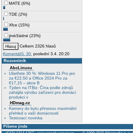
MATE
(
6%
)
TDE
(
2%
)
Xfce
(
15%
)
jiné/žádné
(
23%
)
Celkem 2326 hlasů
Komentářů: 30
, poslední 3.4. 20:20
Rozcestník
AbcLinuxu
Ušetřete 30 %: Windows 11 Pro jen
za €22,50 a Office 2024 Pro za
€17,15 – akce B
Týden na ITBiz: Čína podle zdrojů
zahájila výrobu zařízení pro domácí
produkci v
HDmag.cz
Kamery do bytu přinesou maximální
přehled o vaší domácnosti
Testovací novinka
Píšeme jinde