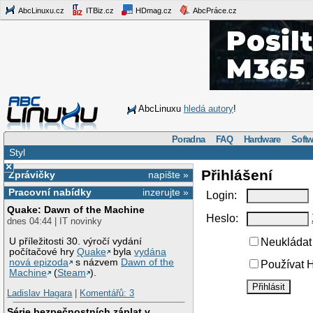
AbcLinuxu.cz
ITBiz.cz
HDmag.cz
AbcPráce.cz
AbcLinuxu
hledá autory
!
Poradna
FAQ
Hardware
Softw
Styl
×
Přihlášení
Zprávičky
napište »
Pracovní nabídky
inzerujte »
Login:
Quake: Dawn of the Machine
Heslo:
dnes 04:44 | IT novinky
U příležitosti 30. výročí vydání
Neukládat 
počítačové hry
Quake
byla
vydána
nová epizoda
s názvem
Dawn of the
Používat H
Machine
(
Steam
).
Ladislav Hagara
|
Komentářů: 3
Série bezpečnostních záplat v