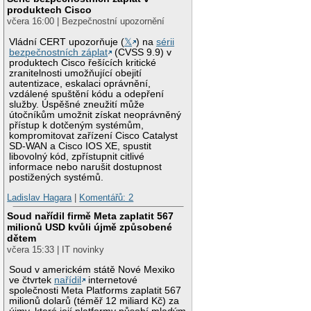
produktech Cisco
včera 16:00 | Bezpečnostní upozornění
Vládní CERT upozorňuje (
𝕏
) na
sérii
bezpečnostních záplat
(CVSS 9.9) v
produktech Cisco řešících kritické
zranitelnosti umožňující obejití
autentizace, eskalaci oprávnění,
vzdálené spuštění kódu a odepření
služby. Úspěšné zneužití může
útočníkům umožnit získat neoprávněný
přístup k dotčeným systémům,
kompromitovat zařízení Cisco Catalyst
SD-WAN a Cisco IOS XE, spustit
libovolný kód, zpřístupnit citlivé
informace nebo narušit dostupnost
postižených systémů.
Ladislav Hagara
|
Komentářů: 2
Soud nařídil firmě Meta zaplatit 567
milionů USD kvůli újmě způsobené
dětem
včera 15:33 | IT novinky
Soud v americkém státě Nové Mexiko
ve čtvrtek
nařídil
internetové
společnosti Meta Platforms zaplatit 567
milionů dolarů (téměř 12 miliard Kč) za