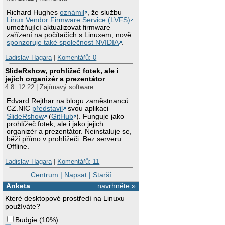
Richard Hughes
oznámil
, že službu
Linux Vendor Firmware Service (LVFS)
umožňující aktualizovat firmware
zařízení na počítačích s Linuxem, nově
sponzoruje také společnost NVIDIA
.
Ladislav Hagara
|
Komentářů: 0
SlideRshow, prohlížeč fotek, ale i
jejich organizér a prezentátor
4.8. 12:22 | Zajímavý software
Edvard Rejthar na blogu zaměstnanců
CZ.NIC
představil
svou aplikaci
SlideRshow
(
GitHub
). Funguje jako
prohlížeč fotek, ale i jako jejich
organizér a prezentátor. Neinstaluje se,
běží přímo v prohlížeči. Bez serveru.
Offline.
Ladislav Hagara
|
Komentářů: 11
Centrum
|
Napsat
|
Starší
Anketa
navrhněte »
Které desktopové prostředí na Linuxu
používáte?
Budgie
(
10%
)