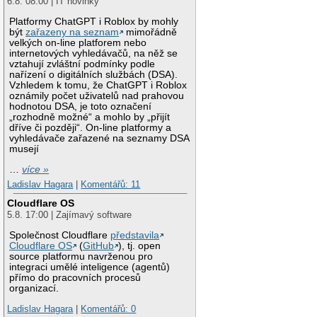
6.8. 08:00 | IT novinky
Platformy ChatGPT i Roblox by mohly
být
zařazeny na seznam
mimořádně
velkých on-line platforem nebo
internetových vyhledávačů, na něž se
vztahují zvláštní podmínky podle
nařízení o digitálních službách (DSA).
Vzhledem k tomu, že ChatGPT i Roblox
oznámily počet uživatelů nad prahovou
hodnotou DSA, je toto označení
„rozhodně možné“ a mohlo by „přijít
dříve či později“. On-line platformy a
vyhledávače zařazené na seznamy DSA
musejí
…
více »
Ladislav Hagara
|
Komentářů: 11
Cloudflare OS
5.8. 17:00 | Zajímavý software
Společnost Cloudflare
představila
Cloudflare OS
(
GitHub
), tj. open
source platformu navrženou pro
integraci umělé inteligence (agentů)
přímo do pracovních procesů
organizací.
Ladislav Hagara
|
Komentářů: 0