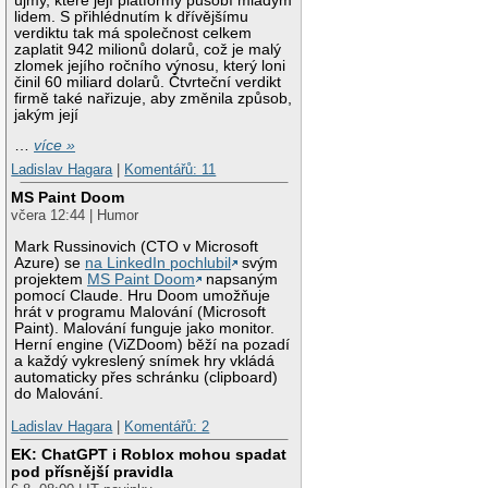
újmy, které její platformy působí mladým
lidem. S přihlédnutím k dřívějšímu
verdiktu tak má společnost celkem
zaplatit 942 milionů dolarů, což je malý
zlomek jejího ročního výnosu, který loni
činil 60 miliard dolarů. Čtvrteční verdikt
firmě také nařizuje, aby změnila způsob,
jakým její
…
více »
Ladislav Hagara
|
Komentářů: 11
MS Paint Doom
včera 12:44 | Humor
Mark Russinovich (CTO v Microsoft
Azure) se
na LinkedIn pochlubil
svým
projektem
MS Paint Doom
napsaným
pomocí Claude. Hru Doom umožňuje
hrát v programu Malování (Microsoft
Paint). Malování funguje jako monitor.
Herní engine (ViZDoom) běží na pozadí
a každý vykreslený snímek hry vkládá
automaticky přes schránku (clipboard)
do Malování.
Ladislav Hagara
|
Komentářů: 2
EK: ChatGPT i Roblox mohou spadat
pod přísnější pravidla