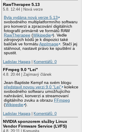
RawTherapee 5.13
5.8. 12:44 | Nová verze
Byla vydána nová verze 5.13
svobodného multiplatformního softwaru
pro konverzi a zpracování digitálních
fotografií primárně ve formátů RAW
RawTherapee
(
Wikipedie
). Vedle
zdrojových kódů je k dispozici také
balíček ve formátu
AppImage
. Stačí jej
stáhnout, nastavit právo ke spuštění a
spustit.
Ladislav Hagara
|
Komentářů: 0
FFmpeg 9.0 "Lei"
4.8. 20:44 | Zajímavý článek
Jean-Baptiste Kempf na svém blogu
představil novou verzi 9.0 "Lei"
kolekce
svobodného softwaru umožňujícího
nahrávání, konverzi a streamovaní
digitálního zvuku a obrazu
FFmpeg
(
Wikipedie
).
Ladislav Hagara
|
Komentářů: 0
NVIDIA sponzorem služby Linux
Vendor Firmware Service (LVFS)
4.8. 20:11 | Komunita