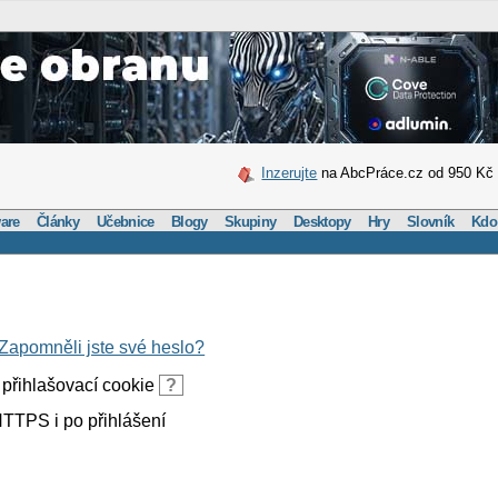
Inzerujte
na AbcPráce.cz od 950 Kč
are
Články
Učebnice
Blogy
Skupiny
Desktopy
Hry
Slovník
Kdo
Zapomněli jste své heslo?
přihlašovací cookie
?
TTPS i po přihlášení