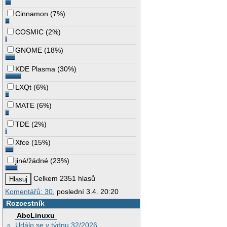
Cinnamon
(
7%
)
COSMIC
(
2%
)
GNOME
(
18%
)
KDE Plasma
(
30%
)
LXQt
(
6%
)
MATE
(
6%
)
TDE
(
2%
)
Xfce
(
15%
)
jiné/žádné
(
23%
)
Celkem 2351 hlasů
Komentářů: 30
, poslední 3.4. 20:20
Rozcestník
AbcLinuxu
Událo se v týdnu 32/2026