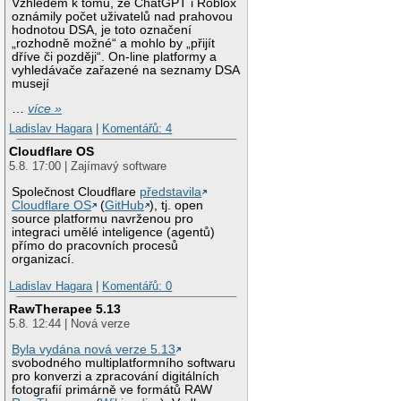
Vzhledem k tomu, že ChatGPT i Roblox
oznámily počet uživatelů nad prahovou
hodnotou DSA, je toto označení
„rozhodně možné“ a mohlo by „přijít
dříve či později“. On-line platformy a
vyhledávače zařazené na seznamy DSA
musejí
…
více »
Ladislav Hagara
|
Komentářů: 4
Cloudflare OS
5.8. 17:00 | Zajímavý software
Společnost Cloudflare
představila
Cloudflare OS
(
GitHub
), tj. open
source platformu navrženou pro
integraci umělé inteligence (agentů)
přímo do pracovních procesů
organizací.
Ladislav Hagara
|
Komentářů: 0
RawTherapee 5.13
5.8. 12:44 | Nová verze
Byla vydána nová verze 5.13
svobodného multiplatformního softwaru
pro konverzi a zpracování digitálních
fotografií primárně ve formátů RAW