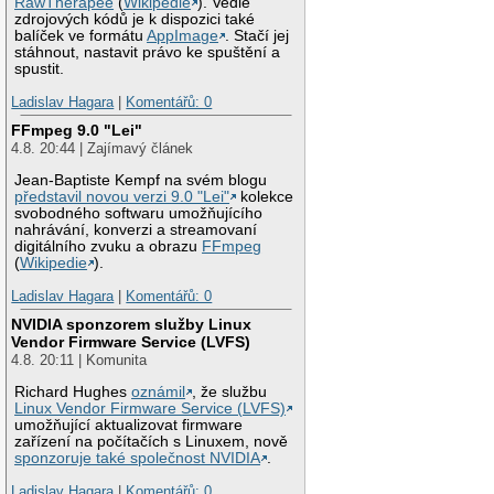
RawTherapee
(
Wikipedie
). Vedle
zdrojových kódů je k dispozici také
balíček ve formátu
AppImage
. Stačí jej
stáhnout, nastavit právo ke spuštění a
spustit.
Ladislav Hagara
|
Komentářů: 0
FFmpeg 9.0 "Lei"
4.8. 20:44 | Zajímavý článek
Jean-Baptiste Kempf na svém blogu
představil novou verzi 9.0 "Lei"
kolekce
svobodného softwaru umožňujícího
nahrávání, konverzi a streamovaní
digitálního zvuku a obrazu
FFmpeg
(
Wikipedie
).
Ladislav Hagara
|
Komentářů: 0
NVIDIA sponzorem služby Linux
Vendor Firmware Service (LVFS)
4.8. 20:11 | Komunita
Richard Hughes
oznámil
, že službu
Linux Vendor Firmware Service (LVFS)
umožňující aktualizovat firmware
zařízení na počítačích s Linuxem, nově
sponzoruje také společnost NVIDIA
.
Ladislav Hagara
|
Komentářů: 0