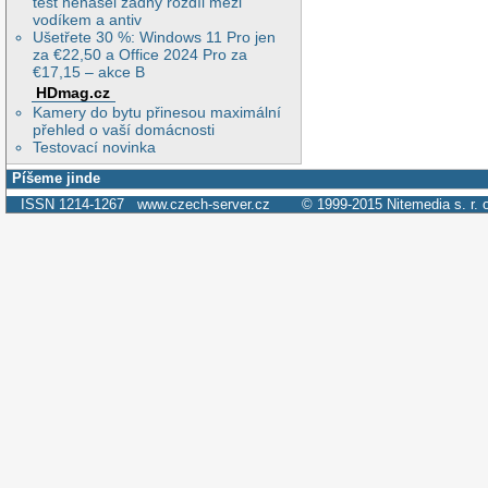
test nenašel žádný rozdíl mezi
vodíkem a antiv
Ušetřete 30 %: Windows 11 Pro jen
za €22,50 a Office 2024 Pro za
€17,15 – akce B
HDmag.cz
Kamery do bytu přinesou maximální
přehled o vaší domácnosti
Testovací novinka
Píšeme jinde
ISSN 1214-1267
www.czech-server.cz
© 1999-2015
Nitemedia s. r. 