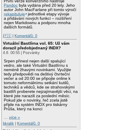
První verze konverzního nástroje
Pandoc
byla vydána před 20 lety. Jeho
autor John MacFarlane při tomto výročí
rekapituluje
jednotlivé etapy vývoje
a přidávání nových funkcí – rozšíření
nejen Markdownu a podporu mnoha
dalších formátů.
|🇵🇸
|
Komentářů: 0
Virtuální Bastlírna vol. 65: Už vám
dorazil předobjednaný INDX?
4.8. 00:55 | Pozvánky
Srpen přinesl nejen další spalující
vedro, ale také Virtuální Bastlírnu s
neméně žhavými novinkami. Využijte
tedy předpovědi na deštivý čtvrteční
večer a od 20:00 se připojte online k
tomuto neformálnímu setkání kutilů,
techniků a vědců, kde se strahovskými
bastlíři proberete nejzajímavější věci, na
které jste narazili za poslední měsíc.
Pokud jde o novinky, řeč zcela jistě
přijde na systém INDX pro tiskárny
Průša, který na konci
…
více »
bkralik
|
Komentářů: 0