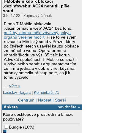
T-Mobile nikdo k blokaci
‚dezinfowebu‘ AC24 nenutil, píše
soud
3.8. 17:22 | Zajímavý článek
Firma T-Mobile blokovala
„dezinformační web“ AC24 bez toho,
aniž by k tomu měla závazný pokyn
orgánů veřejné moci
. Píše to ve svém
rozsudku Městský soud v Praze, který
po čtyřech letech uzavřel kauzu blokace
zmíněného webu. Operátor musí
uhradit škodu ve výši 35 tisíc korun.
Advokát společnosti T-Mobile se snažil i
u odvolacího senátu argumentovat tím,
že firma jednala v dobré víře, když na
stránky omezila přístup poté, co ji k
tomu vyzvalo
…
více »
Ladislav Hagara
|
Komentářů: 71
Centrum
|
Napsat
|
Starší
Anketa
navrhněte »
Které desktopové prostředí na Linuxu
používáte?
Budgie
(
10%
)