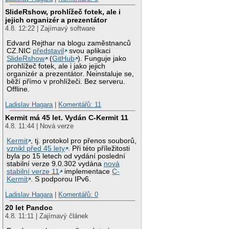
SlideRshow, prohlížeč fotek, ale i
jejich organizér a prezentátor
4.8. 12:22 | Zajímavý software
Edvard Rejthar na blogu zaměstnanců
CZ.NIC
představil
svou aplikaci
SlideRshow
(
GitHub
). Funguje jako
prohlížeč fotek, ale i jako jejich
organizér a prezentátor. Neinstaluje se,
běží přímo v prohlížeči. Bez serveru.
Offline.
Ladislav Hagara
|
Komentářů: 11
Kermit má 45 let. Vydán C-Kermit 11
4.8. 11:44 | Nová verze
Kermit
, tj. protokol pro přenos souborů,
vznikl před 45 lety
. Při této příležitosti
byla po 15 letech od vydání poslední
stabilní verze 9.0.302 vydána
nová
stabilní verze 11
implementace
C-
Kermit
. S podporou IPv6.
Ladislav Hagara
|
Komentářů: 0
20 let Pandoc
4.8. 11:11 | Zajímavý článek