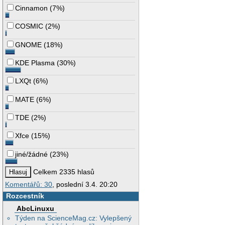
Cinnamon
(
7%
)
COSMIC
(
2%
)
GNOME
(
18%
)
KDE Plasma
(
30%
)
LXQt
(
6%
)
MATE
(
6%
)
TDE
(
2%
)
Xfce
(
15%
)
jiné/žádné
(
23%
)
Celkem 2335 hlasů
Komentářů: 30
, poslední 3.4. 20:20
Rozcestník
AbcLinuxu
Týden na ScienceMag.cz: Vylepšený