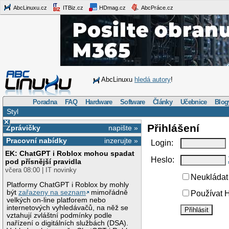
AbcLinuxu.cz
ITBiz.cz
HDmag.cz
AbcPráce.cz
AbcLinuxu
hledá autory
!
Poradna
FAQ
Hardware
Software
Články
Učebnice
Blog
Styl
×
Přihlášení
Zprávičky
napište »
Pracovní nabídky
inzerujte »
Login:
EK: ChatGPT i Roblox mohou spadat
Heslo:
pod přísnější pravidla
včera 08:00 | IT novinky
Neukládat 
Platformy ChatGPT i Roblox by mohly
být
zařazeny na seznam
mimořádně
Používat H
velkých on-line platforem nebo
internetových vyhledávačů, na něž se
vztahují zvláštní podmínky podle
nařízení o digitálních službách (DSA).