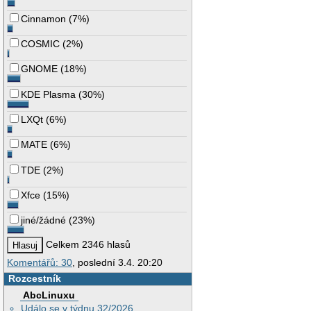
Cinnamon
(
7%
)
COSMIC
(
2%
)
GNOME
(
18%
)
KDE Plasma
(
30%
)
LXQt
(
6%
)
MATE
(
6%
)
TDE
(
2%
)
Xfce
(
15%
)
jiné/žádné
(
23%
)
Celkem 2346 hlasů
Komentářů: 30
, poslední 3.4. 20:20
Rozcestník
AbcLinuxu
Událo se v týdnu 32/2026