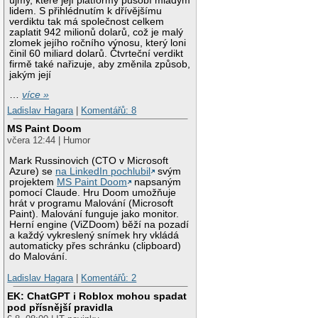
újmy, které její platformy působí mladým
lidem. S přihlédnutím k dřívějšímu
verdiktu tak má společnost celkem
zaplatit 942 milionů dolarů, což je malý
zlomek jejího ročního výnosu, který loni
činil 60 miliard dolarů. Čtvrteční verdikt
firmě také nařizuje, aby změnila způsob,
jakým její
…
více »
Ladislav Hagara
|
Komentářů: 8
MS Paint Doom
včera 12:44 | Humor
Mark Russinovich (CTO v Microsoft
Azure) se
na LinkedIn pochlubil
svým
projektem
MS Paint Doom
napsaným
pomocí Claude. Hru Doom umožňuje
hrát v programu Malování (Microsoft
Paint). Malování funguje jako monitor.
Herní engine (ViZDoom) běží na pozadí
a každý vykreslený snímek hry vkládá
automaticky přes schránku (clipboard)
do Malování.
Ladislav Hagara
|
Komentářů: 2
EK: ChatGPT i Roblox mohou spadat
pod přísnější pravidla