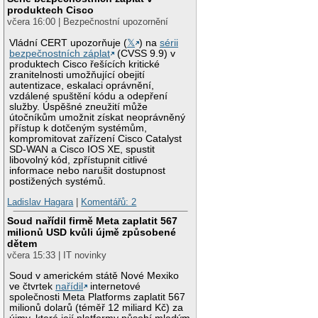
produktech Cisco
včera 16:00 | Bezpečnostní upozornění
Vládní CERT upozorňuje (
𝕏
) na
sérii
bezpečnostních záplat
(CVSS 9.9) v
produktech Cisco řešících kritické
zranitelnosti umožňující obejití
autentizace, eskalaci oprávnění,
vzdálené spuštění kódu a odepření
služby. Úspěšné zneužití může
útočníkům umožnit získat neoprávněný
přístup k dotčeným systémům,
kompromitovat zařízení Cisco Catalyst
SD-WAN a Cisco IOS XE, spustit
libovolný kód, zpřístupnit citlivé
informace nebo narušit dostupnost
postižených systémů.
Ladislav Hagara
|
Komentářů: 2
Soud nařídil firmě Meta zaplatit 567
milionů USD kvůli újmě způsobené
dětem
včera 15:33 | IT novinky
Soud v americkém státě Nové Mexiko
ve čtvrtek
nařídil
internetové
společnosti Meta Platforms zaplatit 567
milionů dolarů (téměř 12 miliard Kč) za