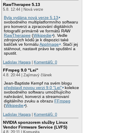
RawTherapee 5.13
5.8. 12:44 | Nová verze
Byla vydána nová verze 5.13
svobodného multiplatformního softwaru
pro konverzi a zpracování digitálních
fotografií primárně ve formátů RAW
RawTherapee
(
Wikipedie
). Vedle
zdrojových kódů je k dispozici také
balíček ve formátu
AppImage
. Stačí jej
stáhnout, nastavit právo ke spuštění a
spustit.
Ladislav Hagara
|
Komentářů: 0
FFmpeg 9.0 "Lei"
4.8. 20:44 | Zajímavý článek
Jean-Baptiste Kempf na svém blogu
představil novou verzi 9.0 "Lei"
kolekce
svobodného softwaru umožňujícího
nahrávání, konverzi a streamovaní
digitálního zvuku a obrazu
FFmpeg
(
Wikipedie
).
Ladislav Hagara
|
Komentářů: 0
NVIDIA sponzorem služby Linux
Vendor Firmware Service (LVFS)
4.8. 20:11 | Komunita