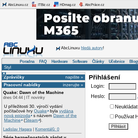
AbcLinuxu.cz
ITBiz.cz
HDmag.cz
AbcPráce.cz
AbcLinuxu
hledá autory
!
Poradna
FAQ
Hardware
Software
Články
Učebnice
Blog
Styl
×
Přihlášení
Zprávičky
napište »
Pracovní nabídky
inzerujte »
Login:
Quake: Dawn of the Machine
Heslo:
dnes 04:44 | IT novinky
U příležitosti 30. výročí vydání
Neukládat 
počítačové hry
Quake
byla
vydána
nová epizoda
s názvem
Dawn of the
Používat H
Machine
(
Steam
).
Ladislav Hagara
|
Komentářů: 0
Série bezpečnostních záplat v