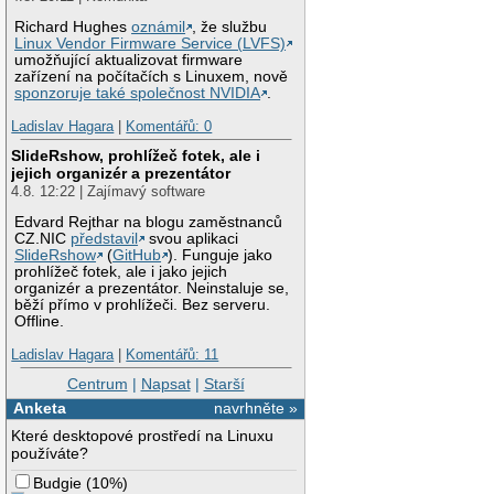
Richard Hughes
oznámil
, že službu
Linux Vendor Firmware Service (LVFS)
umožňující aktualizovat firmware
zařízení na počítačích s Linuxem, nově
sponzoruje také společnost NVIDIA
.
Ladislav Hagara
|
Komentářů: 0
SlideRshow, prohlížeč fotek, ale i
jejich organizér a prezentátor
4.8. 12:22 | Zajímavý software
Edvard Rejthar na blogu zaměstnanců
CZ.NIC
představil
svou aplikaci
SlideRshow
(
GitHub
). Funguje jako
prohlížeč fotek, ale i jako jejich
organizér a prezentátor. Neinstaluje se,
běží přímo v prohlížeči. Bez serveru.
Offline.
Ladislav Hagara
|
Komentářů: 11
Centrum
|
Napsat
|
Starší
Anketa
navrhněte »
Které desktopové prostředí na Linuxu
používáte?
Budgie
(
10%
)