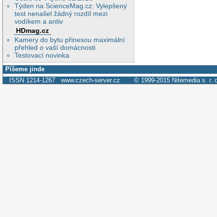
Týden na ScienceMag.cz: Vylepšený
test nenašel žádný rozdíl mezi
vodíkem a antiv
HDmag.cz
Kamery do bytu přinesou maximální
přehled o vaší domácnosti
Testovací novinka
Píšeme jinde
ISSN 1214-1267
www.czech-server.cz
© 1999-2015
Nitemedia s. r. 