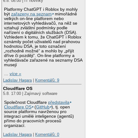
6.8. 08:00 | IT novinky
Platformy ChatGPT i Roblox by mohly
být
zařazeny na seznam
mimořádně
velkých on-line platforem nebo
internetových vyhledávačů, na něž se
vztahují zvláštní podmínky podle
nařízení o digitálních službách (DSA).
Vzhledem k tomu, že ChatGPT i Roblox
oznámily počet uživatelů nad prahovou
hodnotou DSA, je toto označení
„rozhodně možné“ a mohlo by „přijít
dříve či později“. On-line platformy a
vyhledávače zařazené na seznamy DSA
musejí
…
více »
Ladislav Hagara
|
Komentářů: 9
Cloudflare OS
5.8. 17:00 | Zajímavý software
Společnost Cloudflare
představila
Cloudflare OS
(
GitHub
), tj. open
source platformu navrženou pro
integraci umělé inteligence (agentů)
přímo do pracovních procesů
organizací.
Ladislav Hagara
|
Komentářů: 0