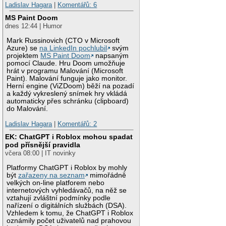
Ladislav Hagara
|
Komentářů: 6
MS Paint Doom
dnes 12:44 | Humor
Mark Russinovich (CTO v Microsoft
Azure) se
na LinkedIn pochlubil
svým
projektem
MS Paint Doom
napsaným
pomocí Claude. Hru Doom umožňuje
hrát v programu Malování (Microsoft
Paint). Malování funguje jako monitor.
Herní engine (ViZDoom) běží na pozadí
a každý vykreslený snímek hry vkládá
automaticky přes schránku (clipboard)
do Malování.
Ladislav Hagara
|
Komentářů: 2
EK: ChatGPT i Roblox mohou spadat
pod přísnější pravidla
včera 08:00 | IT novinky
Platformy ChatGPT i Roblox by mohly
být
zařazeny na seznam
mimořádně
velkých on-line platforem nebo
internetových vyhledávačů, na něž se
vztahují zvláštní podmínky podle
nařízení o digitálních službách (DSA).
Vzhledem k tomu, že ChatGPT i Roblox
oznámily počet uživatelů nad prahovou