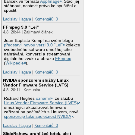
balíček ve formátu
AppImage
. Stačí jej
stáhnout, nastavit právo ke spuštění a
spustit.
Ladislav Hagara
|
Komentářů: 0
FFmpeg 9.0 "Lei"
4.8. 20:44 | Zajímavý článek
Jean-Baptiste Kempf na svém blogu
představil novou verzi 9.0 "Lei"
kolekce
svobodného softwaru umožňujícího
nahrávání, konverzi a streamovaní
digitálního zvuku a obrazu
FFmpeg
(
Wikipedie
).
Ladislav Hagara
|
Komentářů: 0
NVIDIA sponzorem služby Linux
Vendor Firmware Service (LVFS)
4.8. 20:11 | Komunita
Richard Hughes
oznámil
, že službu
Linux Vendor Firmware Service (LVFS)
umožňující aktualizovat firmware
zařízení na počítačích s Linuxem, nově
sponzoruje také společnost NVIDIA
.
Ladislav Hagara
|
Komentářů: 0
SlideRshow, prohlížeč fotek, ale i