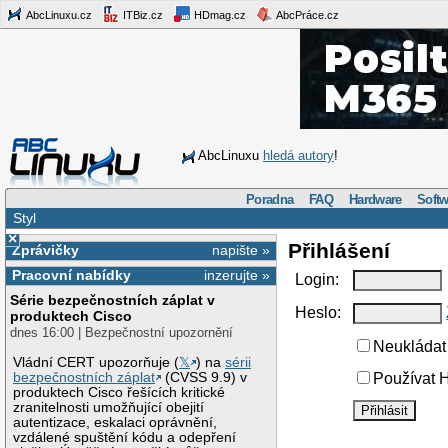
AbcLinuxu.cz
ITBiz.cz
HDmag.cz
AbcPráce.cz
AbcLinuxu
hledá autory
!
Poradna
FAQ
Hardware
Softw
Styl
×
Přihlášení
Zprávičky
napište »
Pracovní nabídky
inzerujte »
Login:
Série bezpečnostních záplat v
Heslo:
produktech Cisco
dnes 16:00 | Bezpečnostní upozornění
Neukládat 
Vládní CERT upozorňuje (
𝕏
) na
sérii
bezpečnostních záplat
(CVSS 9.9) v
Používat H
produktech Cisco řešících kritické
zranitelnosti umožňující obejití
autentizace, eskalaci oprávnění,
vzdálené spuštění kódu a odepření