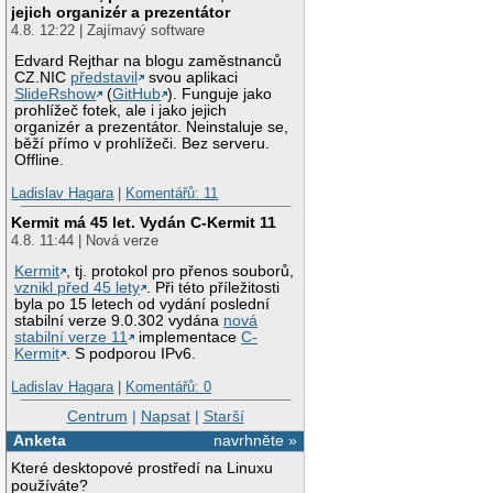
jejich organizér a prezentátor
4.8. 12:22 | Zajímavý software
Edvard Rejthar na blogu zaměstnanců
CZ.NIC
představil
svou aplikaci
SlideRshow
(
GitHub
). Funguje jako
prohlížeč fotek, ale i jako jejich
organizér a prezentátor. Neinstaluje se,
běží přímo v prohlížeči. Bez serveru.
Offline.
Ladislav Hagara
|
Komentářů: 11
Kermit má 45 let. Vydán C-Kermit 11
4.8. 11:44 | Nová verze
Kermit
, tj. protokol pro přenos souborů,
vznikl před 45 lety
. Při této příležitosti
byla po 15 letech od vydání poslední
stabilní verze 9.0.302 vydána
nová
stabilní verze 11
implementace
C-
Kermit
. S podporou IPv6.
Ladislav Hagara
|
Komentářů: 0
Centrum
|
Napsat
|
Starší
Anketa
navrhněte »
Které desktopové prostředí na Linuxu
používáte?