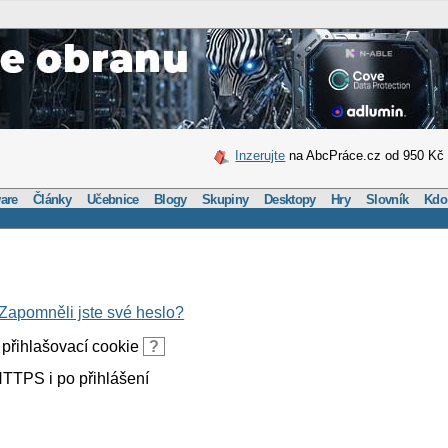
Inzerujte
na AbcPráce.cz od 950 Kč
are
Články
Učebnice
Blogy
Skupiny
Desktopy
Hry
Slovník
Kdo
Zapomněli jste své heslo?
přihlašovací cookie
?
TTPS i po přihlášení