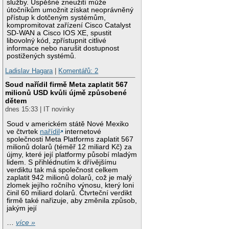
služby. Úspěšné zneužití může
útočníkům umožnit získat neoprávněný
přístup k dotčeným systémům,
kompromitovat zařízení Cisco Catalyst
SD-WAN a Cisco IOS XE, spustit
libovolný kód, zpřístupnit citlivé
informace nebo narušit dostupnost
postižených systémů.
Ladislav Hagara
|
Komentářů: 2
Soud nařídil firmě Meta zaplatit 567
milionů USD kvůli újmě způsobené
dětem
dnes 15:33 | IT novinky
Soud v americkém státě Nové Mexiko
ve čtvrtek
nařídil
internetové
společnosti Meta Platforms zaplatit 567
milionů dolarů (téměř 12 miliard Kč) za
újmy, které její platformy působí mladým
lidem. S přihlédnutím k dřívějšímu
verdiktu tak má společnost celkem
zaplatit 942 milionů dolarů, což je malý
zlomek jejího ročního výnosu, který loni
činil 60 miliard dolarů. Čtvrteční verdikt
firmě také nařizuje, aby změnila způsob,
jakým její
…
více »