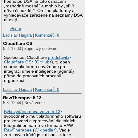
hodnotou DSA, je toto označení
„rozhodně možné“ a mohlo by „přijít
dříve či později“. On-line platformy a
vyhledávače zařazené na seznamy DSA
musejí
…
více »
Ladislav Hagara
|
Komentářů: 8
Cloudflare OS
5.8. 17:00 | Zajímavý software
Společnost Cloudflare
představila
Cloudflare OS
(
GitHub
), tj. open
source platformu navrženou pro
integraci umělé inteligence (agentů)
přímo do pracovních procesů
organizací.
Ladislav Hagara
|
Komentářů: 0
RawTherapee 5.13
5.8. 12:44 | Nová verze
Byla vydána nová verze 5.13
svobodného multiplatformního softwaru
pro konverzi a zpracování digitálních
fotografií primárně ve formátů RAW
RawTherapee
(
Wikipedie
). Vedle
zdrojových kódů je k dispozici také