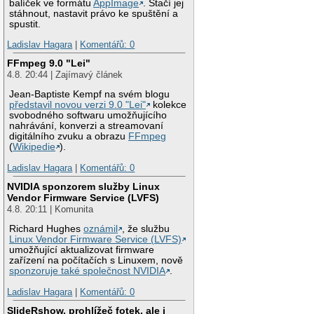
balíček ve formátu
AppImage
. Stačí jej
stáhnout, nastavit právo ke spuštění a
spustit.
Ladislav Hagara
|
Komentářů: 0
FFmpeg 9.0 "Lei"
4.8. 20:44 | Zajímavý článek
Jean-Baptiste Kempf na svém blogu
představil novou verzi 9.0 "Lei"
kolekce
svobodného softwaru umožňujícího
nahrávání, konverzi a streamovaní
digitálního zvuku a obrazu
FFmpeg
(
Wikipedie
).
Ladislav Hagara
|
Komentářů: 0
NVIDIA sponzorem služby Linux
Vendor Firmware Service (LVFS)
4.8. 20:11 | Komunita
Richard Hughes
oznámil
, že službu
Linux Vendor Firmware Service (LVFS)
umožňující aktualizovat firmware
zařízení na počítačích s Linuxem, nově
sponzoruje také společnost NVIDIA
.
Ladislav Hagara
|
Komentářů: 0
SlideRshow, prohlížeč fotek, ale i