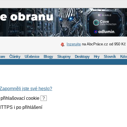
Inzerujte
na AbcPráce.cz od 950 Kč
are
Články
Učebnice
Blogy
Skupiny
Desktopy
Hry
Slovník
Kdo
Zapomněli jste své heslo?
přihlašovací cookie
?
TTPS i po přihlášení