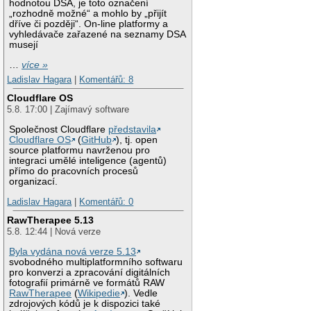
hodnotou DSA, je toto označení
„rozhodně možné“ a mohlo by „přijít
dříve či později“. On-line platformy a
vyhledávače zařazené na seznamy DSA
musejí
…
více »
Ladislav Hagara
|
Komentářů: 8
Cloudflare OS
5.8. 17:00 | Zajímavý software
Společnost Cloudflare
představila
Cloudflare OS
(
GitHub
), tj. open
source platformu navrženou pro
integraci umělé inteligence (agentů)
přímo do pracovních procesů
organizací.
Ladislav Hagara
|
Komentářů: 0
RawTherapee 5.13
5.8. 12:44 | Nová verze
Byla vydána nová verze 5.13
svobodného multiplatformního softwaru
pro konverzi a zpracování digitálních
fotografií primárně ve formátů RAW
RawTherapee
(
Wikipedie
). Vedle
zdrojových kódů je k dispozici také