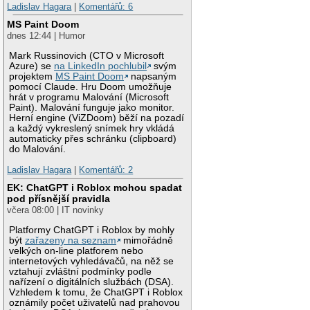
Ladislav Hagara
|
Komentářů: 6
MS Paint Doom
dnes 12:44 | Humor
Mark Russinovich (CTO v Microsoft
Azure) se
na LinkedIn pochlubil
svým
projektem
MS Paint Doom
napsaným
pomocí Claude. Hru Doom umožňuje
hrát v programu Malování (Microsoft
Paint). Malování funguje jako monitor.
Herní engine (ViZDoom) běží na pozadí
a každý vykreslený snímek hry vkládá
automaticky přes schránku (clipboard)
do Malování.
Ladislav Hagara
|
Komentářů: 2
EK: ChatGPT i Roblox mohou spadat
pod přísnější pravidla
včera 08:00 | IT novinky
Platformy ChatGPT i Roblox by mohly
být
zařazeny na seznam
mimořádně
velkých on-line platforem nebo
internetových vyhledávačů, na něž se
vztahují zvláštní podmínky podle
nařízení o digitálních službách (DSA).
Vzhledem k tomu, že ChatGPT i Roblox
oznámily počet uživatelů nad prahovou