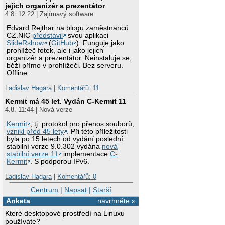
jejich organizér a prezentátor
4.8. 12:22 | Zajímavý software
Edvard Rejthar na blogu zaměstnanců
CZ.NIC
představil
svou aplikaci
SlideRshow
(
GitHub
). Funguje jako
prohlížeč fotek, ale i jako jejich
organizér a prezentátor. Neinstaluje se,
běží přímo v prohlížeči. Bez serveru.
Offline.
Ladislav Hagara
|
Komentářů: 11
Kermit má 45 let. Vydán C-Kermit 11
4.8. 11:44 | Nová verze
Kermit
, tj. protokol pro přenos souborů,
vznikl před 45 lety
. Při této příležitosti
byla po 15 letech od vydání poslední
stabilní verze 9.0.302 vydána
nová
stabilní verze 11
implementace
C-
Kermit
. S podporou IPv6.
Ladislav Hagara
|
Komentářů: 0
Centrum
|
Napsat
|
Starší
Anketa
navrhněte »
Které desktopové prostředí na Linuxu
používáte?