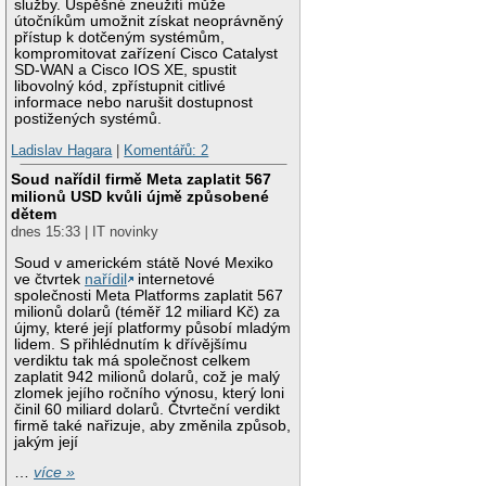
služby. Úspěšné zneužití může
útočníkům umožnit získat neoprávněný
přístup k dotčeným systémům,
kompromitovat zařízení Cisco Catalyst
SD-WAN a Cisco IOS XE, spustit
libovolný kód, zpřístupnit citlivé
informace nebo narušit dostupnost
postižených systémů.
Ladislav Hagara
|
Komentářů: 2
Soud nařídil firmě Meta zaplatit 567
milionů USD kvůli újmě způsobené
dětem
dnes 15:33 | IT novinky
Soud v americkém státě Nové Mexiko
ve čtvrtek
nařídil
internetové
společnosti Meta Platforms zaplatit 567
milionů dolarů (téměř 12 miliard Kč) za
újmy, které její platformy působí mladým
lidem. S přihlédnutím k dřívějšímu
verdiktu tak má společnost celkem
zaplatit 942 milionů dolarů, což je malý
zlomek jejího ročního výnosu, který loni
činil 60 miliard dolarů. Čtvrteční verdikt
firmě také nařizuje, aby změnila způsob,
jakým její
…
více »