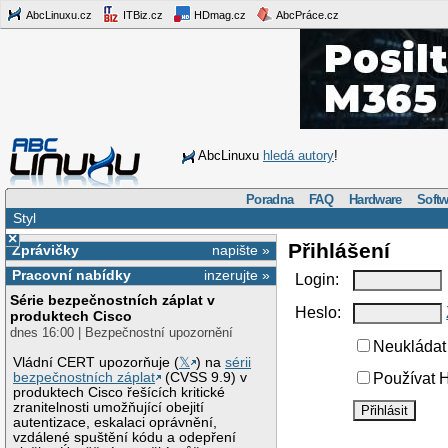
AbcLinuxu.cz
ITBiz.cz
HDmag.cz
AbcPráce.cz
AbcLinuxu
hledá autory
!
Poradna
FAQ
Hardware
Softw
Styl
×
Přihlášení
Zprávičky
napište »
Pracovní nabídky
inzerujte »
Login:
Série bezpečnostních záplat v
Heslo:
produktech Cisco
dnes 16:00 | Bezpečnostní upozornění
Neukládat 
Vládní CERT upozorňuje (
𝕏
) na
sérii
bezpečnostních záplat
(CVSS 9.9) v
Používat H
produktech Cisco řešících kritické
zranitelnosti umožňující obejití
autentizace, eskalaci oprávnění,
vzdálené spuštění kódu a odepření