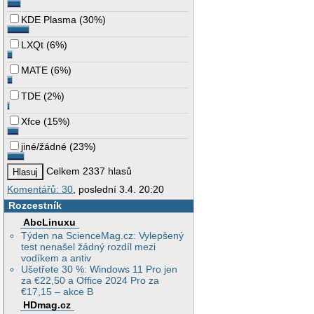
KDE Plasma
(
30%
)
LXQt
(
6%
)
MATE
(
6%
)
TDE
(
2%
)
Xfce
(
15%
)
jiné/žádné
(
23%
)
Celkem 2337 hlasů
Komentářů: 30
, poslední 3.4. 20:20
Rozcestník
AbcLinuxu
Týden na ScienceMag.cz: Vylepšený
test nenašel žádný rozdíl mezi
vodíkem a antiv
Ušetřete 30 %: Windows 11 Pro jen
za €22,50 a Office 2024 Pro za
€17,15 – akce B
HDmag.cz