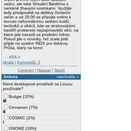
vedro, ale také Virtuální Bastlírnu s
neméně žhavými novinkami. Využijte
tedy předpovědi na deštivý čtvrteční
večer a od 20:00 se připojte online k
tomuto neformálnímu setkání kutilů,
techniků a vědců, kde se strahovskými
bastlíři proberete nejzajímavější věci, na
které jste narazili za poslední měsíc.
Pokud jde o novinky, řeč zcela jistě
přijde na systém INDX pro tiskárny
Průša, který na konci
…
více »
bkralik
|
Komentářů: 0
Centrum
|
Napsat
|
Starší
Anketa
navrhněte »
Které desktopové prostředí na Linuxu
používáte?
Budgie
(
10%
)
Cinnamon
(
7%
)
COSMIC
(
2%
)
GNOME
(
18%
)