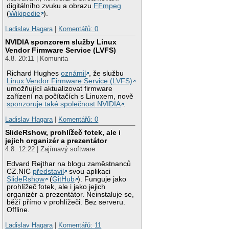
digitálního zvuku a obrazu
FFmpeg
(
Wikipedie
).
Ladislav Hagara
|
Komentářů: 0
NVIDIA sponzorem služby Linux
Vendor Firmware Service (LVFS)
4.8. 20:11 | Komunita
Richard Hughes
oznámil
, že službu
Linux Vendor Firmware Service (LVFS)
umožňující aktualizovat firmware
zařízení na počítačích s Linuxem, nově
sponzoruje také společnost NVIDIA
.
Ladislav Hagara
|
Komentářů: 0
SlideRshow, prohlížeč fotek, ale i
jejich organizér a prezentátor
4.8. 12:22 | Zajímavý software
Edvard Rejthar na blogu zaměstnanců
CZ.NIC
představil
svou aplikaci
SlideRshow
(
GitHub
). Funguje jako
prohlížeč fotek, ale i jako jejich
organizér a prezentátor. Neinstaluje se,
běží přímo v prohlížeči. Bez serveru.
Offline.
Ladislav Hagara
|
Komentářů: 11