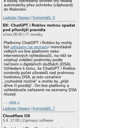
a každý vykreslený snímek hry vkládá
automaticky přes schránku (clipboard)
do Malování.
Ladislav Hagara
|
Komentářů: 0
EK: ChatGPT i Roblox mohou spadat
pod přísnější pravidla
včera 08:00 | IT novinky
Platformy ChatGPT i Roblox by mohly
být
zařazeny na seznam
mimořádně
velkých on-line platforem nebo
internetových vyhledávačů, na něž se
vztahují zvláštní podmínky podle
nařízení o digitálních službách (DSA).
Vzhledem k tomu, že ChatGPT i Roblox
oznámily počet uživatelů nad prahovou
hodnotou DSA, je toto označení
„rozhodně možné“ a mohlo by „přijít
dříve či později“. On-line platformy a
vyhledávače zařazené na seznamy DSA
musejí
…
více »
Ladislav Hagara
|
Komentářů: 7
Cloudflare OS
5.8. 17:00 | Zajímavý software