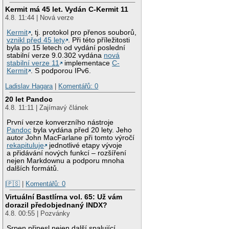
Kermit má 45 let. Vydán C-Kermit 11
4.8. 11:44 | Nová verze
Kermit
, tj. protokol pro přenos souborů,
vznikl před 45 lety
. Při této příležitosti
byla po 15 letech od vydání poslední
stabilní verze 9.0.302 vydána
nová
stabilní verze 11
implementace
C-
Kermit
. S podporou IPv6.
Ladislav Hagara
|
Komentářů: 0
20 let Pandoc
4.8. 11:11 | Zajímavý článek
První verze konverzního nástroje
Pandoc
byla vydána před 20 lety. Jeho
autor John MacFarlane při tomto výročí
rekapituluje
jednotlivé etapy vývoje
a přidávání nových funkcí – rozšíření
nejen Markdownu a podporu mnoha
dalších formátů.
|🇵🇸
|
Komentářů: 0
Virtuální Bastlírna vol. 65: Už vám
dorazil předobjednaný INDX?
4.8. 00:55 | Pozvánky
Srpen přinesl nejen další spalující