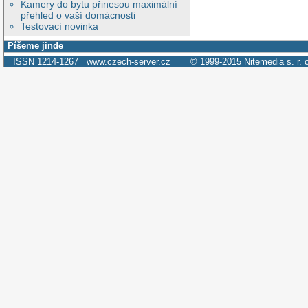
Kamery do bytu přinesou maximální
přehled o vaší domácnosti
Testovací novinka
Píšeme jinde
ISSN 1214-1267
www.czech-server.cz
© 1999-2015
Nitemedia s. r. 