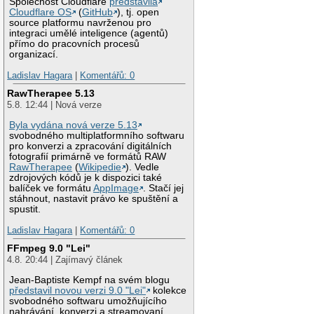
Společnost Cloudflare
představila
Cloudflare OS
(
GitHub
), tj. open
source platformu navrženou pro
integraci umělé inteligence (agentů)
přímo do pracovních procesů
organizací.
Ladislav Hagara
|
Komentářů: 0
RawTherapee 5.13
5.8. 12:44 | Nová verze
Byla vydána nová verze 5.13
svobodného multiplatformního softwaru
pro konverzi a zpracování digitálních
fotografií primárně ve formátů RAW
RawTherapee
(
Wikipedie
). Vedle
zdrojových kódů je k dispozici také
balíček ve formátu
AppImage
. Stačí jej
stáhnout, nastavit právo ke spuštění a
spustit.
Ladislav Hagara
|
Komentářů: 0
FFmpeg 9.0 "Lei"
4.8. 20:44 | Zajímavý článek
Jean-Baptiste Kempf na svém blogu
představil novou verzi 9.0 "Lei"
kolekce
svobodného softwaru umožňujícího
nahrávání, konverzi a streamovaní