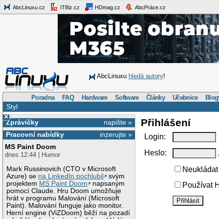
AbcLinuxu.cz
ITBiz.cz
HDmag.cz
AbcPráce.cz
AbcLinuxu
hledá autory
!
Poradna
FAQ
Hardware
Software
Články
Učebnice
Blog
Styl
×
Přihlášení
Zprávičky
napište »
Pracovní nabídky
inzerujte »
Login:
MS Paint Doom
Heslo:
dnes 12:44 | Humor
Mark Russinovich (CTO v Microsoft
Neukládat 
Azure) se
na LinkedIn pochlubil
svým
projektem
MS Paint Doom
napsaným
Používat H
pomocí Claude. Hru Doom umožňuje
hrát v programu Malování (Microsoft
Paint). Malování funguje jako monitor.
Herní engine (ViZDoom) běží na pozadí