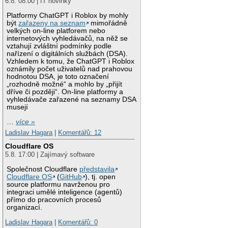
6.8. 08:00 | IT novinky
Platformy ChatGPT i Roblox by mohly
být
zařazeny na seznam
mimořádně
velkých on-line platforem nebo
internetových vyhledávačů, na něž se
vztahují zvláštní podmínky podle
nařízení o digitálních službách (DSA).
Vzhledem k tomu, že ChatGPT i Roblox
oznámily počet uživatelů nad prahovou
hodnotou DSA, je toto označení
„rozhodně možné“ a mohlo by „přijít
dříve či později“. On-line platformy a
vyhledávače zařazené na seznamy DSA
musejí
…
více »
Ladislav Hagara
|
Komentářů: 12
Cloudflare OS
5.8. 17:00 | Zajímavý software
Společnost Cloudflare
představila
Cloudflare OS
(
GitHub
), tj. open
source platformu navrženou pro
integraci umělé inteligence (agentů)
přímo do pracovních procesů
organizací.
Ladislav Hagara
|
Komentářů: 0