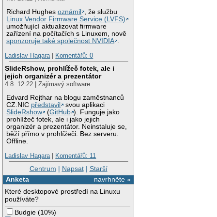
Richard Hughes
oznámil
, že službu
Linux Vendor Firmware Service (LVFS)
umožňující aktualizovat firmware
zařízení na počítačích s Linuxem, nově
sponzoruje také společnost NVIDIA
.
Ladislav Hagara
|
Komentářů: 0
SlideRshow, prohlížeč fotek, ale i
jejich organizér a prezentátor
4.8. 12:22 | Zajímavý software
Edvard Rejthar na blogu zaměstnanců
CZ.NIC
představil
svou aplikaci
SlideRshow
(
GitHub
). Funguje jako
prohlížeč fotek, ale i jako jejich
organizér a prezentátor. Neinstaluje se,
běží přímo v prohlížeči. Bez serveru.
Offline.
Ladislav Hagara
|
Komentářů: 11
Centrum
|
Napsat
|
Starší
Anketa
navrhněte »
Které desktopové prostředí na Linuxu
používáte?
Budgie
(
10%
)