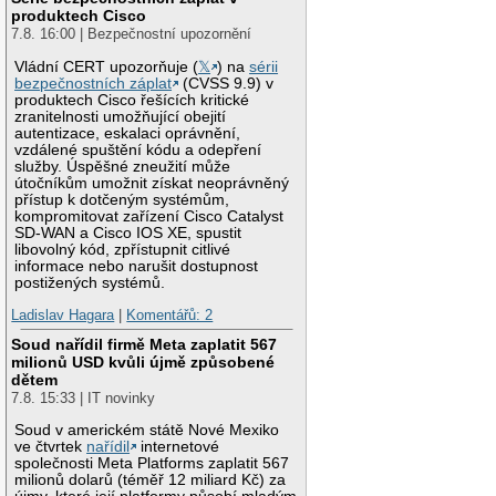
produktech Cisco
7.8. 16:00 | Bezpečnostní upozornění
Vládní CERT upozorňuje (
𝕏
) na
sérii
bezpečnostních záplat
(CVSS 9.9) v
produktech Cisco řešících kritické
zranitelnosti umožňující obejití
autentizace, eskalaci oprávnění,
vzdálené spuštění kódu a odepření
služby. Úspěšné zneužití může
útočníkům umožnit získat neoprávněný
přístup k dotčeným systémům,
kompromitovat zařízení Cisco Catalyst
SD-WAN a Cisco IOS XE, spustit
libovolný kód, zpřístupnit citlivé
informace nebo narušit dostupnost
postižených systémů.
Ladislav Hagara
|
Komentářů: 2
Soud nařídil firmě Meta zaplatit 567
milionů USD kvůli újmě způsobené
dětem
7.8. 15:33 | IT novinky
Soud v americkém státě Nové Mexiko
ve čtvrtek
nařídil
internetové
společnosti Meta Platforms zaplatit 567
milionů dolarů (téměř 12 miliard Kč) za