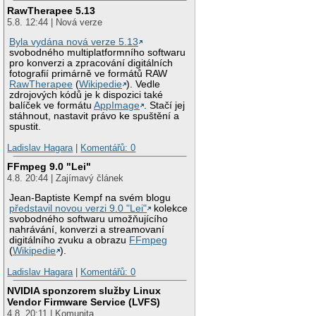
RawTherapee 5.13
5.8. 12:44 | Nová verze
Byla vydána nová verze 5.13
svobodného multiplatformního softwaru
pro konverzi a zpracování digitálních
fotografií primárně ve formátů RAW
RawTherapee
(
Wikipedie
). Vedle
zdrojových kódů je k dispozici také
balíček ve formátu
AppImage
. Stačí jej
stáhnout, nastavit právo ke spuštění a
spustit.
Ladislav Hagara
|
Komentářů: 0
FFmpeg 9.0 "Lei"
4.8. 20:44 | Zajímavý článek
Jean-Baptiste Kempf na svém blogu
představil novou verzi 9.0 "Lei"
kolekce
svobodného softwaru umožňujícího
nahrávání, konverzi a streamovaní
digitálního zvuku a obrazu
FFmpeg
(
Wikipedie
).
Ladislav Hagara
|
Komentářů: 0
NVIDIA sponzorem služby Linux
Vendor Firmware Service (LVFS)
4.8. 20:11 | Komunita