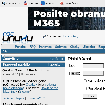
AbcLinuxu.cz
ITBiz.cz
HDmag.cz
AbcPráce.cz
AbcLinuxu
hledá autory
!
Poradna
FAQ
Hardware
Software
Články
Učebnice
Blog
Styl
×
Přihlášení
Zprávičky
napište »
Pracovní nabídky
inzerujte »
Login:
Quake: Dawn of the Machine
Heslo:
včera 04:44 | IT novinky
U příležitosti 30. výročí vydání
Neukládat 
počítačové hry
Quake
byla
vydána
nová epizoda
s názvem
Dawn of the
Používat H
Machine
(
Steam
).
Ladislav Hagara
|
Komentářů: 3
Série bezpečnostních záplat v