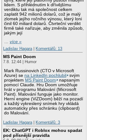
újmy, které její platformy působí mladým
lidem. S přihlédnutím k dřívějšímu
verdiktu tak má společnost celkem
zaplatit 942 milionů dolarů, což je malý
zlomek jejího ročního výnosu, který loni
činil 60 miliard dolarů. Čtvrteční verdikt
firmě také nařizuje, aby změnila způsob,
jakým její
…
více »
Ladislav Hagara
|
Komentářů: 13
MS Paint Doom
7.8. 12:44 | Humor
Mark Russinovich (CTO v Microsoft
Azure) se
na LinkedIn pochlubil
svým
projektem
MS Paint Doom
napsaným
pomocí Claude. Hru Doom umožňuje
hrát v programu Malování (Microsoft
Paint). Malování funguje jako monitor.
Herní engine (ViZDoom) běží na pozadí
a každý vykreslený snímek hry vkládá
automaticky přes schránku (clipboard)
do Malování.
Ladislav Hagara
|
Komentářů: 3
EK: ChatGPT i Roblox mohou spadat
pod přísnější pravidla