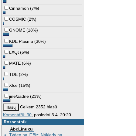
Cinnamon
(
7%
)
COSMIC
(
2%
)
GNOME
(
18%
)
KDE Plasma
(
30%
)
LXQt
(
6%
)
MATE
(
6%
)
TDE
(
2%
)
Xfce
(
15%
)
jiné/žádné
(
23%
)
Celkem 2352 hlasů
Komentářů: 30
, poslední 3.4. 20:20
Rozcestník
AbcLinuxu
Týden na ITBiz: Náklady na