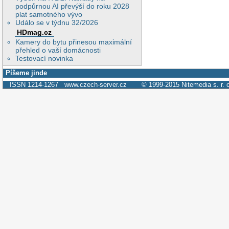
podpůrnou AI převýší do roku 2028
plat samotného vývo
Událo se v týdnu 32/2026
HDmag.cz
Kamery do bytu přinesou maximální
přehled o vaší domácnosti
Testovací novinka
Píšeme jinde
ISSN 1214-1267
www.czech-server.cz
© 1999-2015
Nitemedia s. r. 