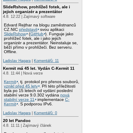
SlideRshow, prohlížeč fotek, ale i
jejich organizér a prezentátor
4.8. 12:22 | Zajímavý software
Edvard Rejthar na blogu zaměstnanců
CZ.NIC
představil
svou aplikaci
SlideRshow
(
GitHub
). Funguje jako
prohlížeč fotek, ale i jako jejich
organizér a prezentátor. Neinstaluje se,
běží přímo v prohlížeči. Bez serveru.
Offline.
Ladislav Hagara
|
Komentářů: 11
Kermit má 45 let. Vydán C-Kermit 11
4.8. 11:44 | Nová verze
Kermit
, tj. protokol pro přenos souborů,
vznikl před 45 lety
. Při této příležitosti
byla po 15 letech od vydání poslední
stabilní verze 9.0.302 vydána
nová
stabilní verze 11
implementace
C-
Kermit
. S podporou IPv6.
Ladislav Hagara
|
Komentářů: 0
20 let Pandoc
4.8. 11:11 | Zajímavý článek