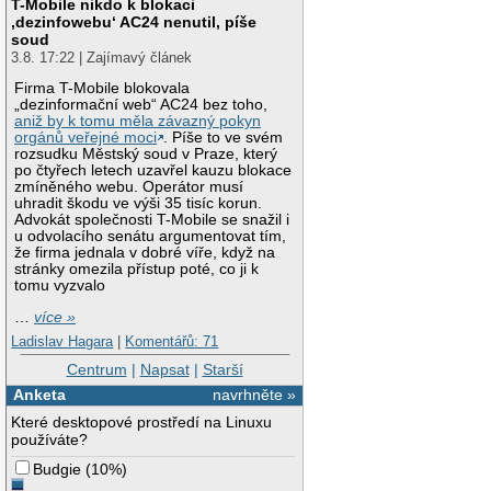
T-Mobile nikdo k blokaci
‚dezinfowebu‘ AC24 nenutil, píše
soud
3.8. 17:22 | Zajímavý článek
Firma T-Mobile blokovala
„dezinformační web“ AC24 bez toho,
aniž by k tomu měla závazný pokyn
orgánů veřejné moci
. Píše to ve svém
rozsudku Městský soud v Praze, který
po čtyřech letech uzavřel kauzu blokace
zmíněného webu. Operátor musí
uhradit škodu ve výši 35 tisíc korun.
Advokát společnosti T-Mobile se snažil i
u odvolacího senátu argumentovat tím,
že firma jednala v dobré víře, když na
stránky omezila přístup poté, co ji k
tomu vyzvalo
…
více »
Ladislav Hagara
|
Komentářů: 71
Centrum
|
Napsat
|
Starší
Anketa
navrhněte »
Které desktopové prostředí na Linuxu
používáte?
Budgie
(
10%
)