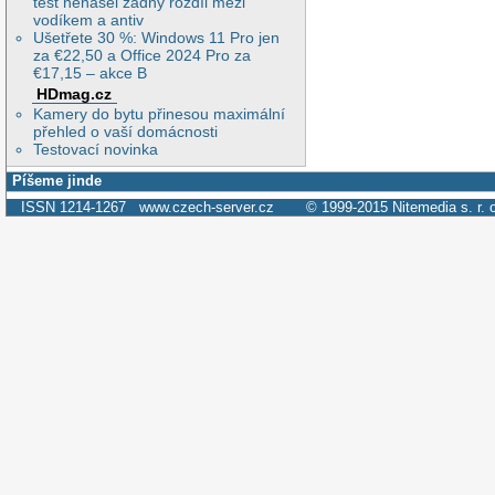
test nenašel žádný rozdíl mezi
vodíkem a antiv
Ušetřete 30 %: Windows 11 Pro jen
za €22,50 a Office 2024 Pro za
€17,15 – akce B
HDmag.cz
Kamery do bytu přinesou maximální
přehled o vaší domácnosti
Testovací novinka
Píšeme jinde
ISSN 1214-1267
www.czech-server.cz
© 1999-2015
Nitemedia s. r. 