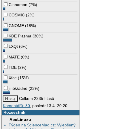
Cinnamon
(
7%
)
COSMIC
(
2%
)
GNOME
(
18%
)
KDE Plasma
(
30%
)
LXQt
(
6%
)
MATE
(
6%
)
TDE
(
2%
)
Xfce
(
15%
)
jiné/žádné
(
23%
)
Celkem 2335 hlasů
Komentářů: 30
, poslední 3.4. 20:20
Rozcestník
AbcLinuxu
Týden na ScienceMag.cz: Vylepšený