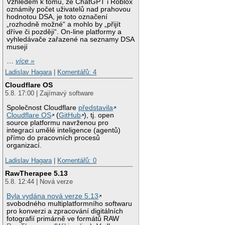
Vzhledem k tomu, že ChatGPT i Roblox
oznámily počet uživatelů nad prahovou
hodnotou DSA, je toto označení
„rozhodně možné“ a mohlo by „přijít
dříve či později“. On-line platformy a
vyhledávače zařazené na seznamy DSA
musejí
…
více »
Ladislav Hagara
|
Komentářů: 4
Cloudflare OS
5.8. 17:00 | Zajímavý software
Společnost Cloudflare
představila
Cloudflare OS
(
GitHub
), tj. open
source platformu navrženou pro
integraci umělé inteligence (agentů)
přímo do pracovních procesů
organizací.
Ladislav Hagara
|
Komentářů: 0
RawTherapee 5.13
5.8. 12:44 | Nová verze
Byla vydána nová verze 5.13
svobodného multiplatformního softwaru
pro konverzi a zpracování digitálních
fotografií primárně ve formátů RAW