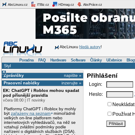
AbcLinuxu.cz
ITBiz.cz
HDmag.cz
AbcPráce.cz
AbcLinuxu
hledá autory
!
Poradna
FAQ
Hardware
Software
Články
Učebnice
Blog
Styl
×
Přihlášení
Zprávičky
napište »
Pracovní nabídky
inzerujte »
Login:
EK: ChatGPT i Roblox mohou spadat
Heslo:
pod přísnější pravidla
včera 08:00 | IT novinky
Neukládat 
Platformy ChatGPT i Roblox by mohly
být
zařazeny na seznam
mimořádně
Používat H
velkých on-line platforem nebo
internetových vyhledávačů, na něž se
vztahují zvláštní podmínky podle
nařízení o digitálních službách (DSA).