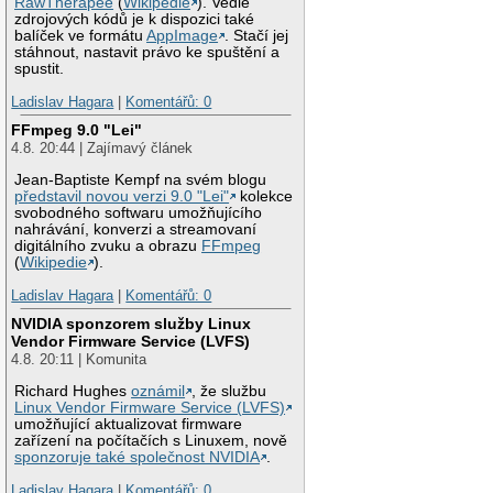
RawTherapee
(
Wikipedie
). Vedle
zdrojových kódů je k dispozici také
balíček ve formátu
AppImage
. Stačí jej
stáhnout, nastavit právo ke spuštění a
spustit.
Ladislav Hagara
|
Komentářů: 0
FFmpeg 9.0 "Lei"
4.8. 20:44 | Zajímavý článek
Jean-Baptiste Kempf na svém blogu
představil novou verzi 9.0 "Lei"
kolekce
svobodného softwaru umožňujícího
nahrávání, konverzi a streamovaní
digitálního zvuku a obrazu
FFmpeg
(
Wikipedie
).
Ladislav Hagara
|
Komentářů: 0
NVIDIA sponzorem služby Linux
Vendor Firmware Service (LVFS)
4.8. 20:11 | Komunita
Richard Hughes
oznámil
, že službu
Linux Vendor Firmware Service (LVFS)
umožňující aktualizovat firmware
zařízení na počítačích s Linuxem, nově
sponzoruje také společnost NVIDIA
.
Ladislav Hagara
|
Komentářů: 0