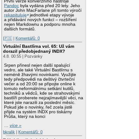
První verze konverzního nástroje
Pandoc
byla vydána před 20 lety. Jeho
autor John MacFarlane při tomto výročí
rekapituluje
jednotlivé etapy vývoje
a přidávání nových funkcí – rozšíření
nejen Markdownu a podporu mnoha
dalších formátů.
|🇵🇸
|
Komentářů: 0
Virtuální Bastlírna vol. 65: Už vám
dorazil předobjednaný INDX?
4.8. 00:55 | Pozvánky
Srpen přinesl nejen další spalující
vedro, ale také Virtuální Bastlírnu s
neméně žhavými novinkami. Využijte
tedy předpovědi na deštivý čtvrteční
večer a od 20:00 se připojte online k
tomuto neformálnímu setkání kutilů,
techniků a vědců, kde se strahovskými
bastlíři proberete nejzajímavější věci, na
které jste narazili za poslední měsíc.
Pokud jde o novinky, řeč zcela jistě
přijde na systém INDX pro tiskárny
Průša, který na konci
…
více »
bkralik
|
Komentářů: 0