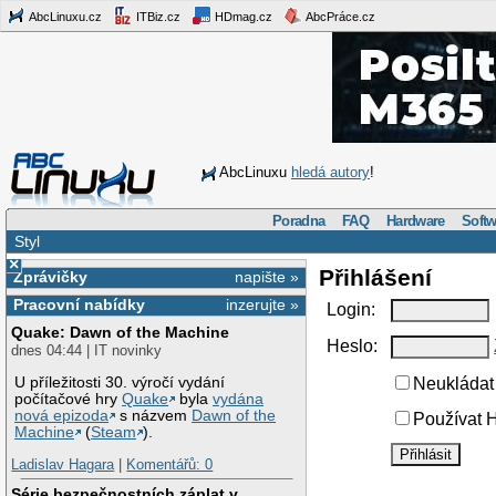
AbcLinuxu.cz
ITBiz.cz
HDmag.cz
AbcPráce.cz
AbcLinuxu
hledá autory
!
Poradna
FAQ
Hardware
Softw
Styl
×
Přihlášení
Zprávičky
napište »
Pracovní nabídky
inzerujte »
Login:
Quake: Dawn of the Machine
Heslo:
dnes 04:44 | IT novinky
U příležitosti 30. výročí vydání
Neukládat 
počítačové hry
Quake
byla
vydána
nová epizoda
s názvem
Dawn of the
Používat H
Machine
(
Steam
).
Ladislav Hagara
|
Komentářů: 0
Série bezpečnostních záplat v