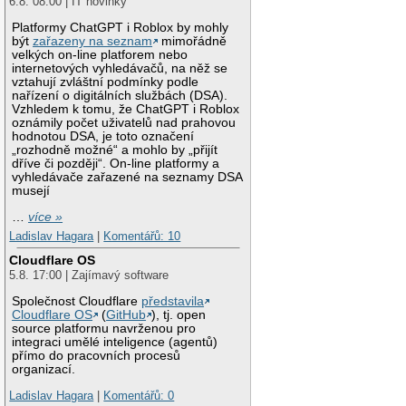
6.8. 08:00 | IT novinky
Platformy ChatGPT i Roblox by mohly
být
zařazeny na seznam
mimořádně
velkých on-line platforem nebo
internetových vyhledávačů, na něž se
vztahují zvláštní podmínky podle
nařízení o digitálních službách (DSA).
Vzhledem k tomu, že ChatGPT i Roblox
oznámily počet uživatelů nad prahovou
hodnotou DSA, je toto označení
„rozhodně možné“ a mohlo by „přijít
dříve či později“. On-line platformy a
vyhledávače zařazené na seznamy DSA
musejí
…
více »
Ladislav Hagara
|
Komentářů: 10
Cloudflare OS
5.8. 17:00 | Zajímavý software
Společnost Cloudflare
představila
Cloudflare OS
(
GitHub
), tj. open
source platformu navrženou pro
integraci umělé inteligence (agentů)
přímo do pracovních procesů
organizací.
Ladislav Hagara
|
Komentářů: 0