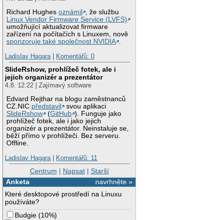
Richard Hughes
oznámil
, že službu
Linux Vendor Firmware Service (LVFS)
umožňující aktualizovat firmware
zařízení na počítačích s Linuxem, nově
sponzoruje také společnost NVIDIA
.
Ladislav Hagara
|
Komentářů: 0
SlideRshow, prohlížeč fotek, ale i
jejich organizér a prezentátor
4.8. 12:22 | Zajímavý software
Edvard Rejthar na blogu zaměstnanců
CZ.NIC
představil
svou aplikaci
SlideRshow
(
GitHub
). Funguje jako
prohlížeč fotek, ale i jako jejich
organizér a prezentátor. Neinstaluje se,
běží přímo v prohlížeči. Bez serveru.
Offline.
Ladislav Hagara
|
Komentářů: 11
Centrum
|
Napsat
|
Starší
Anketa
navrhněte »
Které desktopové prostředí na Linuxu
používáte?
Budgie
(
10%
)