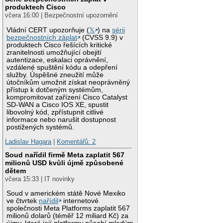
produktech Cisco
včera 16:00 | Bezpečnostní upozornění
Vládní CERT upozorňuje (
𝕏
) na
sérii
bezpečnostních záplat
(CVSS 9.9) v
produktech Cisco řešících kritické
zranitelnosti umožňující obejití
autentizace, eskalaci oprávnění,
vzdálené spuštění kódu a odepření
služby. Úspěšné zneužití může
útočníkům umožnit získat neoprávněný
přístup k dotčeným systémům,
kompromitovat zařízení Cisco Catalyst
SD-WAN a Cisco IOS XE, spustit
libovolný kód, zpřístupnit citlivé
informace nebo narušit dostupnost
postižených systémů.
Ladislav Hagara
|
Komentářů: 2
Soud nařídil firmě Meta zaplatit 567
milionů USD kvůli újmě způsobené
dětem
včera 15:33 | IT novinky
Soud v americkém státě Nové Mexiko
ve čtvrtek
nařídil
internetové
společnosti Meta Platforms zaplatit 567
milionů dolarů (téměř 12 miliard Kč) za