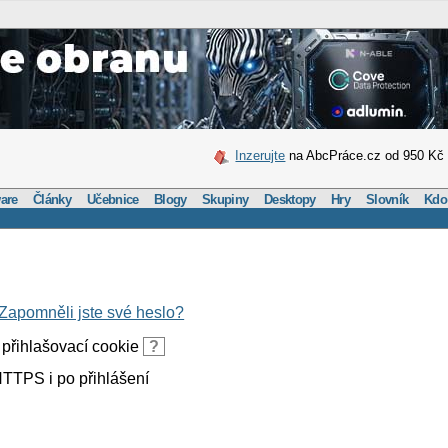
Inzerujte
na AbcPráce.cz od 950 Kč
are
Články
Učebnice
Blogy
Skupiny
Desktopy
Hry
Slovník
Kdo
Zapomněli jste své heslo?
přihlašovací cookie
?
TTPS i po přihlášení