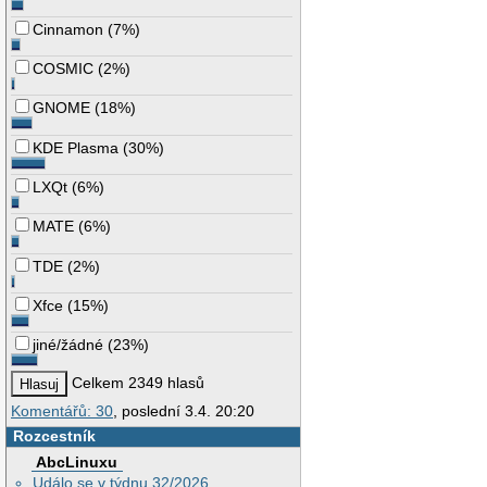
Cinnamon
(
7%
)
COSMIC
(
2%
)
GNOME
(
18%
)
KDE Plasma
(
30%
)
LXQt
(
6%
)
MATE
(
6%
)
TDE
(
2%
)
Xfce
(
15%
)
jiné/žádné
(
23%
)
Celkem 2349 hlasů
Komentářů: 30
, poslední 3.4. 20:20
Rozcestník
AbcLinuxu
Událo se v týdnu 32/2026