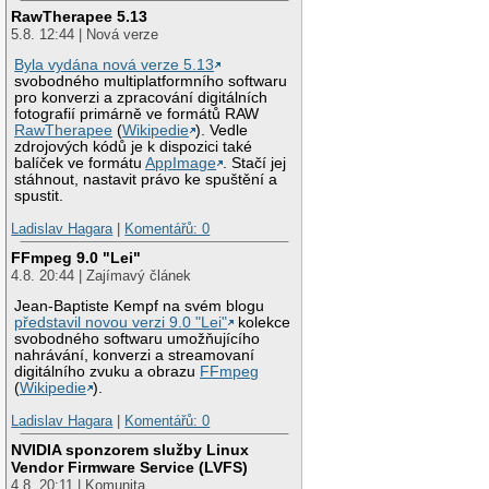
RawTherapee 5.13
5.8. 12:44 | Nová verze
Byla vydána nová verze 5.13
svobodného multiplatformního softwaru
pro konverzi a zpracování digitálních
fotografií primárně ve formátů RAW
RawTherapee
(
Wikipedie
). Vedle
zdrojových kódů je k dispozici také
balíček ve formátu
AppImage
. Stačí jej
stáhnout, nastavit právo ke spuštění a
spustit.
Ladislav Hagara
|
Komentářů: 0
FFmpeg 9.0 "Lei"
4.8. 20:44 | Zajímavý článek
Jean-Baptiste Kempf na svém blogu
představil novou verzi 9.0 "Lei"
kolekce
svobodného softwaru umožňujícího
nahrávání, konverzi a streamovaní
digitálního zvuku a obrazu
FFmpeg
(
Wikipedie
).
Ladislav Hagara
|
Komentářů: 0
NVIDIA sponzorem služby Linux
Vendor Firmware Service (LVFS)
4.8. 20:11 | Komunita