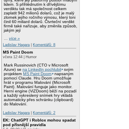
újmy, které její platformy působí mladým
lidem. S přihlédnutím k dřívějšímu
verdiktu tak má společnost celkem
zaplatit 942 milionů dolarů, což je malý
zlomek jejího ročního výnosu, který loni
činil 60 miliard dolarů. Čtvrteční verdikt
firmě také nařizuje, aby změnila způsob,
jakým její
…
více »
Ladislav Hagara
|
Komentářů: 8
MS Paint Doom
včera 12:44 | Humor
Mark Russinovich (CTO v Microsoft
Azure) se
na LinkedIn pochlubil
svým
projektem
MS Paint Doom
napsaným
pomocí Claude. Hru Doom umožňuje
hrát v programu Malování (Microsoft
Paint). Malování funguje jako monitor.
Herní engine (ViZDoom) běží na pozadí
a každý vykreslený snímek hry vkládá
automaticky přes schránku (clipboard)
do Malování.
Ladislav Hagara
|
Komentářů: 2
EK: ChatGPT i Roblox mohou spadat
pod přísnější pravidla