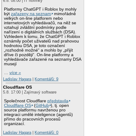
6.8. 08:00 | IT novinky
Platformy ChatGPT i Roblox by mohly
být
zařazeny na seznam
mimořádně
velkých on-line platforem nebo
internetových vyhledávačů, na něž se
vztahují zvláštní podmínky podle
nařízení o digitálních službách (DSA).
Vzhledem k tomu, že ChatGPT i Roblox
oznámily počet uživatelů nad prahovou
hodnotou DSA, je toto označení
„rozhodně možné“ a mohlo by „přijít
dříve či později“. On-line platformy a
vyhledávače zařazené na seznamy DSA
musejí
…
více »
Ladislav Hagara
|
Komentářů: 9
Cloudflare OS
5.8. 17:00 | Zajímavý software
Společnost Cloudflare
představila
Cloudflare OS
(
GitHub
), tj. open
source platformu navrženou pro
integraci umělé inteligence (agentů)
přímo do pracovních procesů
organizací.
Ladislav Hagara
|
Komentářů: 0