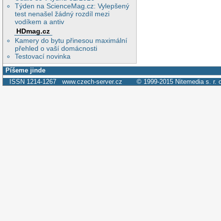
Týden na ScienceMag.cz: Vylepšený
test nenašel žádný rozdíl mezi
vodíkem a antiv
HDmag.cz
Kamery do bytu přinesou maximální
přehled o vaší domácnosti
Testovací novinka
Píšeme jinde
ISSN 1214-1267
www.czech-server.cz
© 1999-2015
Nitemedia s. r. 