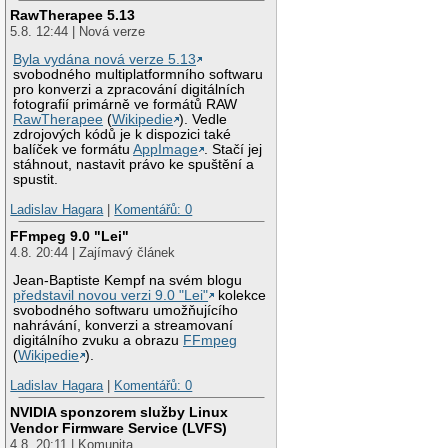
RawTherapee 5.13
5.8. 12:44 | Nová verze
Byla vydána nová verze 5.13
svobodného multiplatformního softwaru
pro konverzi a zpracování digitálních
fotografií primárně ve formátů RAW
RawTherapee
(
Wikipedie
). Vedle
zdrojových kódů je k dispozici také
balíček ve formátu
AppImage
. Stačí jej
stáhnout, nastavit právo ke spuštění a
spustit.
Ladislav Hagara
|
Komentářů: 0
FFmpeg 9.0 "Lei"
4.8. 20:44 | Zajímavý článek
Jean-Baptiste Kempf na svém blogu
představil novou verzi 9.0 "Lei"
kolekce
svobodného softwaru umožňujícího
nahrávání, konverzi a streamovaní
digitálního zvuku a obrazu
FFmpeg
(
Wikipedie
).
Ladislav Hagara
|
Komentářů: 0
NVIDIA sponzorem služby Linux
Vendor Firmware Service (LVFS)
4.8. 20:11 | Komunita