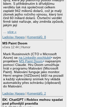
újmy, které její platformy působí mladým
lidem. S přihlédnutím k dřívějšímu
verdiktu tak má společnost celkem
zaplatit 942 milionů dolarů, což je malý
zlomek jejího ročního výnosu, který loni
činil 60 miliard dolarů. Čtvrteční verdikt
firmě také nařizuje, aby změnila způsob,
jakým její
…
více »
Ladislav Hagara
|
Komentářů: 8
MS Paint Doom
včera 12:44 | Humor
Mark Russinovich (CTO v Microsoft
Azure) se
na LinkedIn pochlubil
svým
projektem
MS Paint Doom
napsaným
pomocí Claude. Hru Doom umožňuje
hrát v programu Malování (Microsoft
Paint). Malování funguje jako monitor.
Herní engine (ViZDoom) běží na pozadí
a každý vykreslený snímek hry vkládá
automaticky přes schránku (clipboard)
do Malování.
Ladislav Hagara
|
Komentářů: 2
EK: ChatGPT i Roblox mohou spadat
pod přísnější pravidla