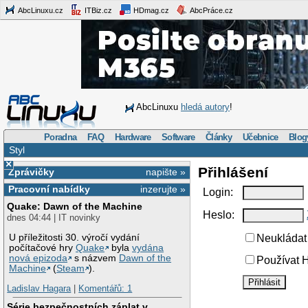
AbcLinuxu.cz
ITBiz.cz
HDmag.cz
AbcPráce.cz
AbcLinuxu
hledá autory
!
Poradna
FAQ
Hardware
Software
Články
Učebnice
Blog
Styl
×
Přihlášení
Zprávičky
napište »
Pracovní nabídky
inzerujte »
Login:
Quake: Dawn of the Machine
Heslo:
dnes 04:44 | IT novinky
U příležitosti 30. výročí vydání
Neukládat 
počítačové hry
Quake
byla
vydána
nová epizoda
s názvem
Dawn of the
Používat H
Machine
(
Steam
).
Ladislav Hagara
|
Komentářů: 1
Série bezpečnostních záplat v