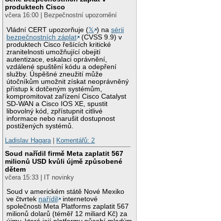
produktech Cisco
včera 16:00 | Bezpečnostní upozornění
Vládní CERT upozorňuje (
𝕏
) na
sérii
bezpečnostních záplat
(CVSS 9.9) v
produktech Cisco řešících kritické
zranitelnosti umožňující obejití
autentizace, eskalaci oprávnění,
vzdálené spuštění kódu a odepření
služby. Úspěšné zneužití může
útočníkům umožnit získat neoprávněný
přístup k dotčeným systémům,
kompromitovat zařízení Cisco Catalyst
SD-WAN a Cisco IOS XE, spustit
libovolný kód, zpřístupnit citlivé
informace nebo narušit dostupnost
postižených systémů.
Ladislav Hagara
|
Komentářů: 2
Soud nařídil firmě Meta zaplatit 567
milionů USD kvůli újmě způsobené
dětem
včera 15:33 | IT novinky
Soud v americkém státě Nové Mexiko
ve čtvrtek
nařídil
internetové
společnosti Meta Platforms zaplatit 567
milionů dolarů (téměř 12 miliard Kč) za