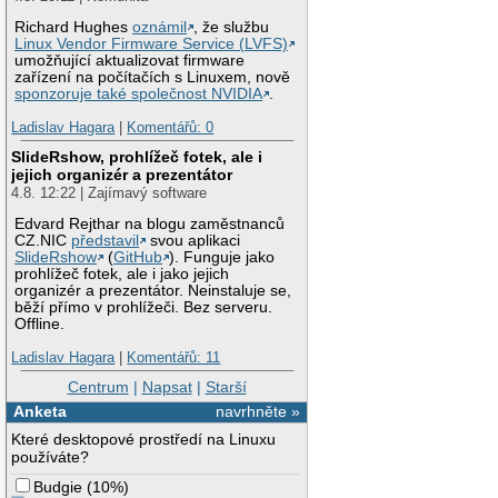
Richard Hughes
oznámil
, že službu
Linux Vendor Firmware Service (LVFS)
umožňující aktualizovat firmware
zařízení na počítačích s Linuxem, nově
sponzoruje také společnost NVIDIA
.
Ladislav Hagara
|
Komentářů: 0
SlideRshow, prohlížeč fotek, ale i
jejich organizér a prezentátor
4.8. 12:22 | Zajímavý software
Edvard Rejthar na blogu zaměstnanců
CZ.NIC
představil
svou aplikaci
SlideRshow
(
GitHub
). Funguje jako
prohlížeč fotek, ale i jako jejich
organizér a prezentátor. Neinstaluje se,
běží přímo v prohlížeči. Bez serveru.
Offline.
Ladislav Hagara
|
Komentářů: 11
Centrum
|
Napsat
|
Starší
Anketa
navrhněte »
Které desktopové prostředí na Linuxu
používáte?
Budgie
(
10%
)