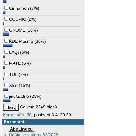
Cinnamon
(
7%
)
COSMIC
(
2%
)
GNOME
(
18%
)
KDE Plasma
(
30%
)
LXQt
(
6%
)
MATE
(
6%
)
TDE
(
2%
)
Xfce
(
15%
)
jiné/žádné
(
23%
)
Celkem 2349 hlasů
Komentářů: 30
, poslední 3.4. 20:20
Rozcestník
AbcLinuxu
Událo se v týdnu 32/2026