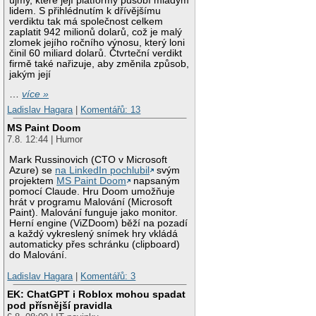
újmy, které její platformy působí mladým
lidem. S přihlédnutím k dřívějšímu
verdiktu tak má společnost celkem
zaplatit 942 milionů dolarů, což je malý
zlomek jejího ročního výnosu, který loni
činil 60 miliard dolarů. Čtvrteční verdikt
firmě také nařizuje, aby změnila způsob,
jakým její
…
více »
Ladislav Hagara
|
Komentářů: 13
MS Paint Doom
7.8. 12:44 | Humor
Mark Russinovich (CTO v Microsoft
Azure) se
na LinkedIn pochlubil
svým
projektem
MS Paint Doom
napsaným
pomocí Claude. Hru Doom umožňuje
hrát v programu Malování (Microsoft
Paint). Malování funguje jako monitor.
Herní engine (ViZDoom) běží na pozadí
a každý vykreslený snímek hry vkládá
automaticky přes schránku (clipboard)
do Malování.
Ladislav Hagara
|
Komentářů: 3
EK: ChatGPT i Roblox mohou spadat
pod přísnější pravidla