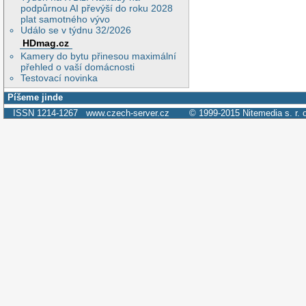
podpůrnou AI převýší do roku 2028
plat samotného vývo
Událo se v týdnu 32/2026
HDmag.cz
Kamery do bytu přinesou maximální
přehled o vaší domácnosti
Testovací novinka
Píšeme jinde
ISSN 1214-1267
www.czech-server.cz
© 1999-2015
Nitemedia s. r. 