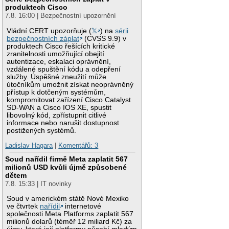
produktech Cisco
7.8. 16:00 | Bezpečnostní upozornění
Vládní CERT upozorňuje (
𝕏
) na
sérii
bezpečnostních záplat
(CVSS 9.9) v
produktech Cisco řešících kritické
zranitelnosti umožňující obejití
autentizace, eskalaci oprávnění,
vzdálené spuštění kódu a odepření
služby. Úspěšné zneužití může
útočníkům umožnit získat neoprávněný
přístup k dotčeným systémům,
kompromitovat zařízení Cisco Catalyst
SD-WAN a Cisco IOS XE, spustit
libovolný kód, zpřístupnit citlivé
informace nebo narušit dostupnost
postižených systémů.
Ladislav Hagara
|
Komentářů: 3
Soud nařídil firmě Meta zaplatit 567
milionů USD kvůli újmě způsobené
dětem
7.8. 15:33 | IT novinky
Soud v americkém státě Nové Mexiko
ve čtvrtek
nařídil
internetové
společnosti Meta Platforms zaplatit 567
milionů dolarů (téměř 12 miliard Kč) za