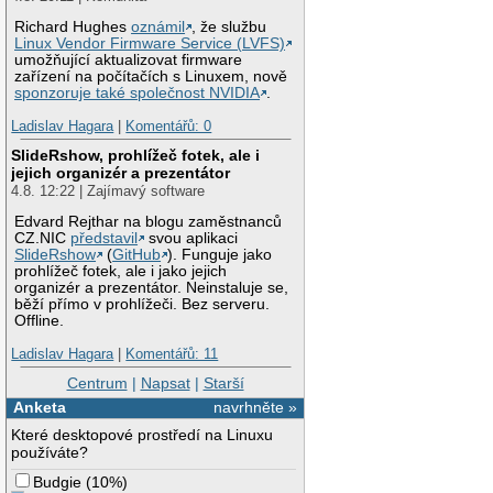
Richard Hughes
oznámil
, že službu
Linux Vendor Firmware Service (LVFS)
umožňující aktualizovat firmware
zařízení na počítačích s Linuxem, nově
sponzoruje také společnost NVIDIA
.
Ladislav Hagara
|
Komentářů: 0
SlideRshow, prohlížeč fotek, ale i
jejich organizér a prezentátor
4.8. 12:22 | Zajímavý software
Edvard Rejthar na blogu zaměstnanců
CZ.NIC
představil
svou aplikaci
SlideRshow
(
GitHub
). Funguje jako
prohlížeč fotek, ale i jako jejich
organizér a prezentátor. Neinstaluje se,
běží přímo v prohlížeči. Bez serveru.
Offline.
Ladislav Hagara
|
Komentářů: 11
Centrum
|
Napsat
|
Starší
Anketa
navrhněte »
Které desktopové prostředí na Linuxu
používáte?
Budgie
(
10%
)