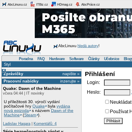
AbcLinuxu.cz
ITBiz.cz
HDmag.cz
AbcPráce.cz
AbcLinuxu
hledá autory
!
Poradna
FAQ
Hardware
Software
Články
Učebnice
Blog
Styl
×
Přihlášení
Zprávičky
napište »
Pracovní nabídky
inzerujte »
Login:
Quake: Dawn of the Machine
Heslo:
včera 04:44 | IT novinky
U příležitosti 30. výročí vydání
Neukládat 
počítačové hry
Quake
byla
vydána
nová epizoda
s názvem
Dawn of the
Používat H
Machine
(
Steam
).
Ladislav Hagara
|
Komentářů: 4
Série bezpečnostních záplat v