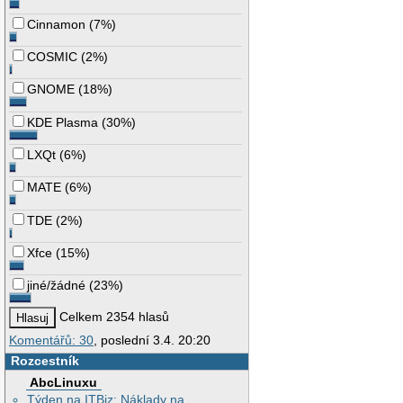
Cinnamon
(
7%
)
COSMIC
(
2%
)
GNOME
(
18%
)
KDE Plasma
(
30%
)
LXQt
(
6%
)
MATE
(
6%
)
TDE
(
2%
)
Xfce
(
15%
)
jiné/žádné
(
23%
)
Celkem 2354 hlasů
Komentářů: 30
, poslední 3.4. 20:20
Rozcestník
AbcLinuxu
Týden na ITBiz: Náklady na