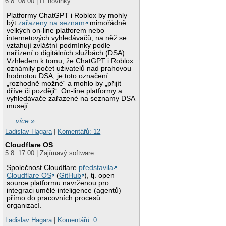
6.8. 08:00 | IT novinky
Platformy ChatGPT i Roblox by mohly
být
zařazeny na seznam
mimořádně
velkých on-line platforem nebo
internetových vyhledávačů, na něž se
vztahují zvláštní podmínky podle
nařízení o digitálních službách (DSA).
Vzhledem k tomu, že ChatGPT i Roblox
oznámily počet uživatelů nad prahovou
hodnotou DSA, je toto označení
„rozhodně možné“ a mohlo by „přijít
dříve či později“. On-line platformy a
vyhledávače zařazené na seznamy DSA
musejí
…
více »
Ladislav Hagara
|
Komentářů: 12
Cloudflare OS
5.8. 17:00 | Zajímavý software
Společnost Cloudflare
představila
Cloudflare OS
(
GitHub
), tj. open
source platformu navrženou pro
integraci umělé inteligence (agentů)
přímo do pracovních procesů
organizací.
Ladislav Hagara
|
Komentářů: 0