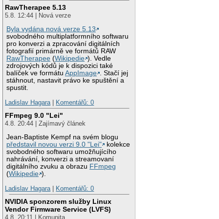
RawTherapee 5.13
5.8. 12:44 | Nová verze
Byla vydána nová verze 5.13
svobodného multiplatformního softwaru
pro konverzi a zpracování digitálních
fotografií primárně ve formátů RAW
RawTherapee
(
Wikipedie
). Vedle
zdrojových kódů je k dispozici také
balíček ve formátu
AppImage
. Stačí jej
stáhnout, nastavit právo ke spuštění a
spustit.
Ladislav Hagara
|
Komentářů: 0
FFmpeg 9.0 "Lei"
4.8. 20:44 | Zajímavý článek
Jean-Baptiste Kempf na svém blogu
představil novou verzi 9.0 "Lei"
kolekce
svobodného softwaru umožňujícího
nahrávání, konverzi a streamovaní
digitálního zvuku a obrazu
FFmpeg
(
Wikipedie
).
Ladislav Hagara
|
Komentářů: 0
NVIDIA sponzorem služby Linux
Vendor Firmware Service (LVFS)
4.8. 20:11 | Komunita