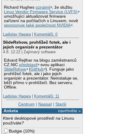
Richard Hughes
oznámil
, že službu
Linux Vendor Firmware Service (LVFS)
umožňující aktualizovat firmware
zařízení na počítačích s Linuxem, nově
sponzoruje také společnost NVIDIA
.
Ladislav Hagara
|
Komentářů: 0
SlideRshow, prohlížeč fotek, ale i
jejich organizér a prezentátor
4.8. 12:22 | Zajímavý software
Edvard Rejthar na blogu zaměstnanců
CZ.NIC
představil
svou aplikaci
SlideRshow
(
GitHub
). Funguje jako
prohlížeč fotek, ale i jako jejich
organizér a prezentátor. Neinstaluje se,
běží přímo v prohlížeči. Bez serveru.
Offline.
Ladislav Hagara
|
Komentářů: 11
Centrum
|
Napsat
|
Starší
Anketa
navrhněte »
Které desktopové prostředí na Linuxu
používáte?
Budgie
(
10%
)