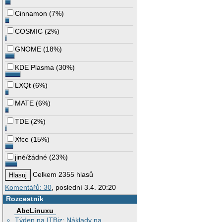
Cinnamon
(
7%
)
COSMIC
(
2%
)
GNOME
(
18%
)
KDE Plasma
(
30%
)
LXQt
(
6%
)
MATE
(
6%
)
TDE
(
2%
)
Xfce
(
15%
)
jiné/žádné
(
23%
)
Celkem 2355 hlasů
Komentářů: 30
, poslední 3.4. 20:20
Rozcestník
AbcLinuxu
Týden na ITBiz: Náklady na