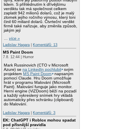
újmy, které její platformy působí mladým
lidem. S přihlédnutím k dřívějšímu
verdiktu tak má společnost celkem
zaplatit 942 milionů dolarů, což je malý
zlomek jejího ročního výnosu, který loni
činil 60 miliard dolarů. Čtvrteční verdikt
firmě také nařizuje, aby změnila způsob,
jakým její
…
více »
Ladislav Hagara
|
Komentářů: 13
MS Paint Doom
7.8. 12:44 | Humor
Mark Russinovich (CTO v Microsoft
Azure) se
na LinkedIn pochlubil
svým
projektem
MS Paint Doom
napsaným
pomocí Claude. Hru Doom umožňuje
hrát v programu Malování (Microsoft
Paint). Malování funguje jako monitor.
Herní engine (ViZDoom) běží na pozadí
a každý vykreslený snímek hry vkládá
automaticky přes schránku (clipboard)
do Malování.
Ladislav Hagara
|
Komentářů: 3
EK: ChatGPT i Roblox mohou spadat
pod přísnější pravidla