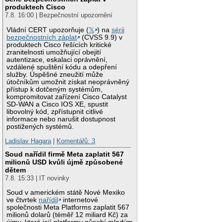
produktech Cisco
7.8. 16:00 | Bezpečnostní upozornění
Vládní CERT upozorňuje (
𝕏
) na
sérii
bezpečnostních záplat
(CVSS 9.9) v
produktech Cisco řešících kritické
zranitelnosti umožňující obejití
autentizace, eskalaci oprávnění,
vzdálené spuštění kódu a odepření
služby. Úspěšné zneužití může
útočníkům umožnit získat neoprávněný
přístup k dotčeným systémům,
kompromitovat zařízení Cisco Catalyst
SD-WAN a Cisco IOS XE, spustit
libovolný kód, zpřístupnit citlivé
informace nebo narušit dostupnost
postižených systémů.
Ladislav Hagara
|
Komentářů: 3
Soud nařídil firmě Meta zaplatit 567
milionů USD kvůli újmě způsobené
dětem
7.8. 15:33 | IT novinky
Soud v americkém státě Nové Mexiko
ve čtvrtek
nařídil
internetové
společnosti Meta Platforms zaplatit 567
milionů dolarů (téměř 12 miliard Kč) za