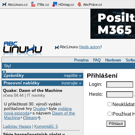
AbcLinuxu.cz
ITBiz.cz
HDmag.cz
AbcPráce.cz
AbcLinuxu
hledá autory
!
Poradna
FAQ
Hardware
Softw
Styl
×
Přihlášení
Zprávičky
napište »
Pracovní nabídky
inzerujte »
Login:
Quake: Dawn of the Machine
Heslo:
včera 04:44 | IT novinky
U příležitosti 30. výročí vydání
Neukládat 
počítačové hry
Quake
byla
vydána
nová epizoda
s názvem
Dawn of the
Používat H
Machine
(
Steam
).
Ladislav Hagara
|
Komentářů: 5
Série bezpečnostních záplat v