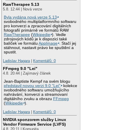
RawTherapee 5.13
5.8. 12:44 | Nová verze
Byla vydána nová verze 5.13
svobodného multiplatformního softwaru
pro konverzi a zpracování digitálních
fotografií primárně ve formátů RAW
RawTherapee
(
Wikipedie
). Vedle
zdrojových kódů je k dispozici také
balíček ve formátu
AppImage
. Stačí jej
stáhnout, nastavit právo ke spuštění a
spustit.
Ladislav Hagara
|
Komentářů: 0
FFmpeg 9.0 "Lei"
4.8. 20:44 | Zajímavý článek
Jean-Baptiste Kempf na svém blogu
představil novou verzi 9.0 "Lei"
kolekce
svobodného softwaru umožňujícího
nahrávání, konverzi a streamovaní
digitálního zvuku a obrazu
FFmpeg
(
Wikipedie
).
Ladislav Hagara
|
Komentářů: 0
NVIDIA sponzorem služby Linux
Vendor Firmware Service (LVFS)
4.8. 20:11 | Komunita