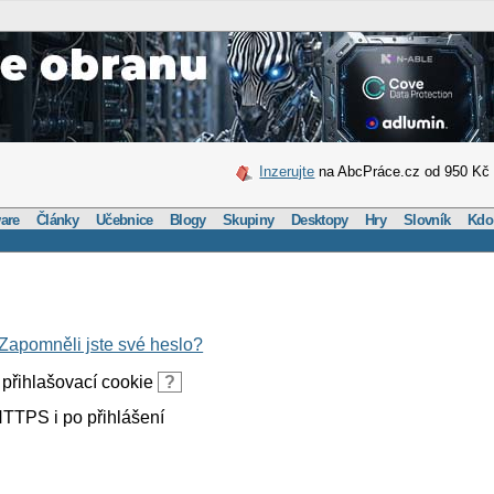
Inzerujte
na AbcPráce.cz od 950 Kč
are
Články
Učebnice
Blogy
Skupiny
Desktopy
Hry
Slovník
Kdo
Zapomněli jste své heslo?
přihlašovací cookie
?
TTPS i po přihlášení