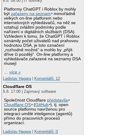
6.8. 08:00 | IT novinky
Platformy ChatGPT i Roblox by mohly
být
zařazeny na seznam
mimořádně
velkých on-line platforem nebo
internetových vyhledávačů, na něž se
vztahují zvláštní podmínky podle
nařízení o digitálních službách (DSA).
Vzhledem k tomu, že ChatGPT i Roblox
oznámily počet uživatelů nad prahovou
hodnotou DSA, je toto označení
„rozhodně možné“ a mohlo by „přijít
dříve či později“. On-line platformy a
vyhledávače zařazené na seznamy DSA
musejí
…
více »
Ladislav Hagara
|
Komentářů: 12
Cloudflare OS
5.8. 17:00 | Zajímavý software
Společnost Cloudflare
představila
Cloudflare OS
(
GitHub
), tj. open
source platformu navrženou pro
integraci umělé inteligence (agentů)
přímo do pracovních procesů
organizací.
Ladislav Hagara
|
Komentářů: 0