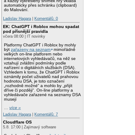
a každý vykreslený snímek hry vkládá
automaticky přes schránku (clipboard)
do Malování.
Ladislav Hagara
|
Komentářů: 0
EK: ChatGPT i Roblox mohou spadat
pod přísnější pravidla
včera 08:00 | IT novinky
Platformy ChatGPT i Roblox by mohly
být
zařazeny na seznam
mimořádně
velkých on-line platforem nebo
internetových vyhledávačů, na něž se
vztahují zvláštní podmínky podle
nařízení o digitálních službách (DSA).
Vzhledem k tomu, že ChatGPT i Roblox
oznámily počet uživatelů nad prahovou
hodnotou DSA, je toto označení
„rozhodně možné“ a mohlo by „přijít
dříve či později“. On-line platformy a
vyhledávače zařazené na seznamy DSA
musejí
…
více »
Ladislav Hagara
|
Komentářů: 7
Cloudflare OS
5.8. 17:00 | Zajímavý software