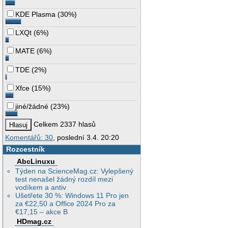
KDE Plasma
(
30%
)
LXQt
(
6%
)
MATE
(
6%
)
TDE
(
2%
)
Xfce
(
15%
)
jiné/žádné
(
23%
)
Celkem 2337 hlasů
Komentářů: 30
, poslední 3.4. 20:20
Rozcestník
AbcLinuxu
Týden na ScienceMag.cz: Vylepšený
test nenašel žádný rozdíl mezi
vodíkem a antiv
Ušetřete 30 %: Windows 11 Pro jen
za €22,50 a Office 2024 Pro za
€17,15 – akce B
HDmag.cz