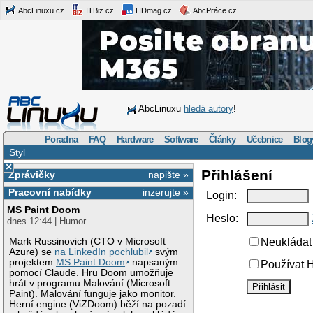
AbcLinuxu.cz
ITBiz.cz
HDmag.cz
AbcPráce.cz
AbcLinuxu
hledá autory
!
Poradna
FAQ
Hardware
Software
Články
Učebnice
Blog
Styl
×
Přihlášení
Zprávičky
napište »
Pracovní nabídky
inzerujte »
Login:
MS Paint Doom
Heslo:
dnes 12:44 | Humor
Mark Russinovich (CTO v Microsoft
Neukládat 
Azure) se
na LinkedIn pochlubil
svým
projektem
MS Paint Doom
napsaným
Používat H
pomocí Claude. Hru Doom umožňuje
hrát v programu Malování (Microsoft
Paint). Malování funguje jako monitor.
Herní engine (ViZDoom) běží na pozadí