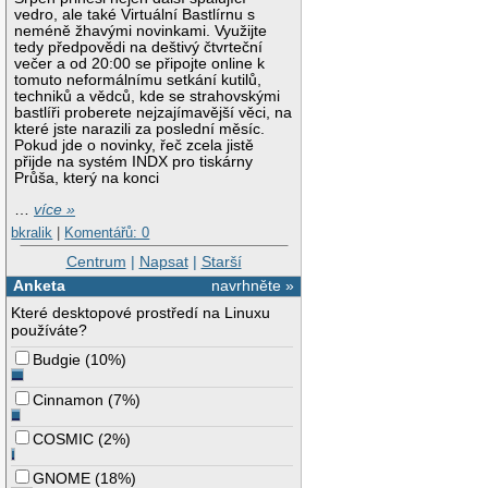
vedro, ale také Virtuální Bastlírnu s
neméně žhavými novinkami. Využijte
tedy předpovědi na deštivý čtvrteční
večer a od 20:00 se připojte online k
tomuto neformálnímu setkání kutilů,
techniků a vědců, kde se strahovskými
bastlíři proberete nejzajímavější věci, na
které jste narazili za poslední měsíc.
Pokud jde o novinky, řeč zcela jistě
přijde na systém INDX pro tiskárny
Průša, který na konci
…
více »
bkralik
|
Komentářů: 0
Centrum
|
Napsat
|
Starší
Anketa
navrhněte »
Které desktopové prostředí na Linuxu
používáte?
Budgie
(
10%
)
Cinnamon
(
7%
)
COSMIC
(
2%
)
GNOME
(
18%
)