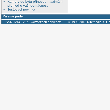
Kamery do bytu přinesou maximální
přehled o vaší domácnosti
Testovací novinka
Píšeme jinde
ISSN 1214-1267
www.czech-server.cz
© 1999-2015
Nitemedia s. r. 