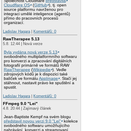
Společnost Cloudflare
představila
Cloudflare OS
(
GitHub
), tj. open
source platformu navrženou pro
integraci umělé inteligence (agentů)
přímo do pracovních procesů
organizací.
Ladislav Hagara
|
Komentářů: 0
RawTherapee 5.13
5.8. 12:44 | Nová verze
Byla vydána nová verze 5.13
svobodného multiplatformního softwaru
pro konverzi a zpracování digitálních
fotografií primárně ve formátů RAW
RawTherapee
(
Wikipedie
). Vedle
zdrojových kódů je k dispozici také
balíček ve formátu
AppImage
. Stačí jej
stáhnout, nastavit právo ke spuštění a
spustit.
Ladislav Hagara
|
Komentářů: 0
FFmpeg 9.0 "Lei"
4.8. 20:44 | Zajímavý článek
Jean-Baptiste Kempf na svém blogu
představil novou verzi 9.0 "Lei"
kolekce
svobodného softwaru umožňujícího
nahrávání, konverzi a streamovaní