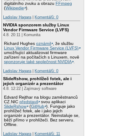
digitálního zvuku a obrazu
FFmpeg
(
Wikipedie
).
Ladislav Hagara
|
Komentářů: 0
NVIDIA sponzorem služby Linux
Vendor Firmware Service (LVFS)
4.8. 20:11 | Komunita
Richard Hughes
oznámil
, že službu
Linux Vendor Firmware Service (LVFS)
umožňující aktualizovat firmware
zařízení na počítačích s Linuxem, nově
sponzoruje také společnost NVIDIA
.
Ladislav Hagara
|
Komentářů: 0
SlideRshow, prohlížeč fotek, ale i
jejich organizér a prezentátor
4.8. 12:22 | Zajímavý software
Edvard Rejthar na blogu zaměstnanců
CZ.NIC
představil
svou aplikaci
SlideRshow
(
GitHub
). Funguje jako
prohlížeč fotek, ale i jako jejich
organizér a prezentátor. Neinstaluje se,
běží přímo v prohlížeči. Bez serveru.
Offline.
Ladislav Hagara
|
Komentářů: 11