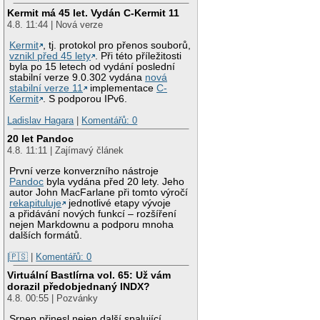
Kermit má 45 let. Vydán C-Kermit 11
4.8. 11:44 | Nová verze
Kermit
, tj. protokol pro přenos souborů,
vznikl před 45 lety
. Při této příležitosti
byla po 15 letech od vydání poslední
stabilní verze 9.0.302 vydána
nová
stabilní verze 11
implementace
C-
Kermit
. S podporou IPv6.
Ladislav Hagara
|
Komentářů: 0
20 let Pandoc
4.8. 11:11 | Zajímavý článek
První verze konverzního nástroje
Pandoc
byla vydána před 20 lety. Jeho
autor John MacFarlane při tomto výročí
rekapituluje
jednotlivé etapy vývoje
a přidávání nových funkcí – rozšíření
nejen Markdownu a podporu mnoha
dalších formátů.
|🇵🇸
|
Komentářů: 0
Virtuální Bastlírna vol. 65: Už vám
dorazil předobjednaný INDX?
4.8. 00:55 | Pozvánky
Srpen přinesl nejen další spalující