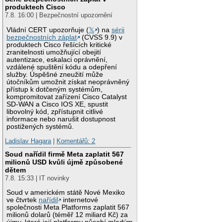
produktech Cisco
7.8. 16:00 | Bezpečnostní upozornění
Vládní CERT upozorňuje (
𝕏
) na
sérii
bezpečnostních záplat
(CVSS 9.9) v
produktech Cisco řešících kritické
zranitelnosti umožňující obejití
autentizace, eskalaci oprávnění,
vzdálené spuštění kódu a odepření
služby. Úspěšné zneužití může
útočníkům umožnit získat neoprávněný
přístup k dotčeným systémům,
kompromitovat zařízení Cisco Catalyst
SD-WAN a Cisco IOS XE, spustit
libovolný kód, zpřístupnit citlivé
informace nebo narušit dostupnost
postižených systémů.
Ladislav Hagara
|
Komentářů: 2
Soud nařídil firmě Meta zaplatit 567
milionů USD kvůli újmě způsobené
dětem
7.8. 15:33 | IT novinky
Soud v americkém státě Nové Mexiko
ve čtvrtek
nařídil
internetové
společnosti Meta Platforms zaplatit 567
milionů dolarů (téměř 12 miliard Kč) za