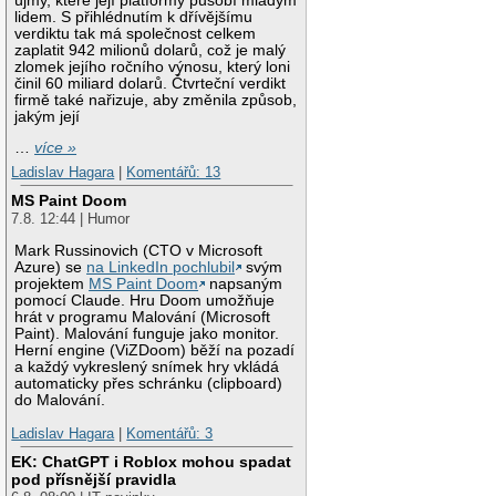
újmy, které její platformy působí mladým
lidem. S přihlédnutím k dřívějšímu
verdiktu tak má společnost celkem
zaplatit 942 milionů dolarů, což je malý
zlomek jejího ročního výnosu, který loni
činil 60 miliard dolarů. Čtvrteční verdikt
firmě také nařizuje, aby změnila způsob,
jakým její
…
více »
Ladislav Hagara
|
Komentářů: 13
MS Paint Doom
7.8. 12:44 | Humor
Mark Russinovich (CTO v Microsoft
Azure) se
na LinkedIn pochlubil
svým
projektem
MS Paint Doom
napsaným
pomocí Claude. Hru Doom umožňuje
hrát v programu Malování (Microsoft
Paint). Malování funguje jako monitor.
Herní engine (ViZDoom) běží na pozadí
a každý vykreslený snímek hry vkládá
automaticky přes schránku (clipboard)
do Malování.
Ladislav Hagara
|
Komentářů: 3
EK: ChatGPT i Roblox mohou spadat
pod přísnější pravidla