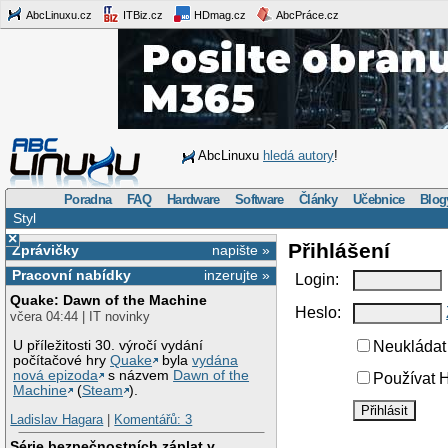
AbcLinuxu.cz
ITBiz.cz
HDmag.cz
AbcPráce.cz
AbcLinuxu
hledá autory
!
Poradna
FAQ
Hardware
Software
Články
Učebnice
Blog
Styl
×
Přihlášení
Zprávičky
napište »
Pracovní nabídky
inzerujte »
Login:
Quake: Dawn of the Machine
Heslo:
včera 04:44 | IT novinky
U příležitosti 30. výročí vydání
Neukládat 
počítačové hry
Quake
byla
vydána
nová epizoda
s názvem
Dawn of the
Používat H
Machine
(
Steam
).
Ladislav Hagara
|
Komentářů: 3
Série bezpečnostních záplat v