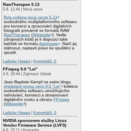
RawTherapee 5.13
5.8. 12:44 | Nová verze
Byla vydána nová verze 5.13
svobodného multiplatformního softwaru
pro konverzi a zpracování digitálních
fotografií primárně ve formátů RAW
RawTherapee
(
Wikipedie
). Vedle
zdrojových kódů je k dispozici také
balíček ve formátu
AppImage
. Stačí jej
stáhnout, nastavit právo ke spuštění a
spustit.
Ladislav Hagara
|
Komentářů: 0
FFmpeg 9.0 "Lei"
4.8. 20:44 | Zajímavý článek
Jean-Baptiste Kempf na svém blogu
představil novou verzi 9.0 "Lei"
kolekce
svobodného softwaru umožňujícího
nahrávání, konverzi a streamovaní
digitálního zvuku a obrazu
FFmpeg
(
Wikipedie
).
Ladislav Hagara
|
Komentářů: 0
NVIDIA sponzorem služby Linux
Vendor Firmware Service (LVFS)
4.8. 20:11 | Komunita