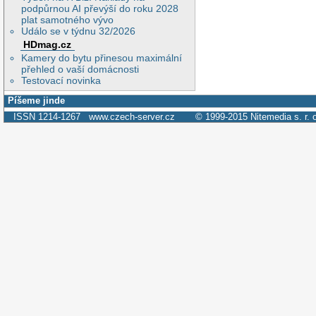
podpůrnou AI převýší do roku 2028
plat samotného vývo
Událo se v týdnu 32/2026
HDmag.cz
Kamery do bytu přinesou maximální
přehled o vaší domácnosti
Testovací novinka
Píšeme jinde
ISSN 1214-1267
www.czech-server.cz
© 1999-2015
Nitemedia s. r. 