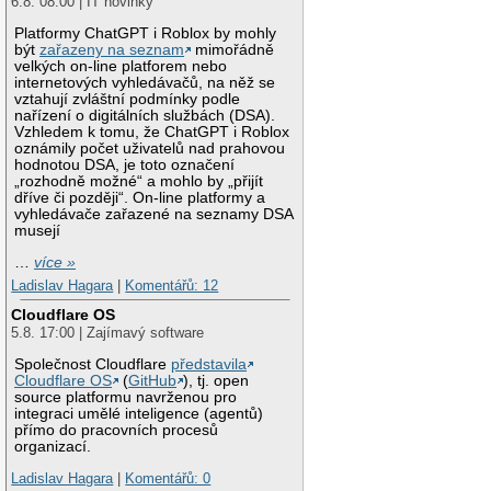
6.8. 08:00 | IT novinky
Platformy ChatGPT i Roblox by mohly
být
zařazeny na seznam
mimořádně
velkých on-line platforem nebo
internetových vyhledávačů, na něž se
vztahují zvláštní podmínky podle
nařízení o digitálních službách (DSA).
Vzhledem k tomu, že ChatGPT i Roblox
oznámily počet uživatelů nad prahovou
hodnotou DSA, je toto označení
„rozhodně možné“ a mohlo by „přijít
dříve či později“. On-line platformy a
vyhledávače zařazené na seznamy DSA
musejí
…
více »
Ladislav Hagara
|
Komentářů: 12
Cloudflare OS
5.8. 17:00 | Zajímavý software
Společnost Cloudflare
představila
Cloudflare OS
(
GitHub
), tj. open
source platformu navrženou pro
integraci umělé inteligence (agentů)
přímo do pracovních procesů
organizací.
Ladislav Hagara
|
Komentářů: 0