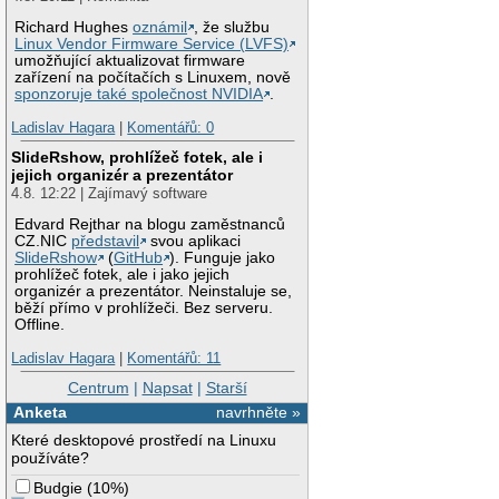
Richard Hughes
oznámil
, že službu
Linux Vendor Firmware Service (LVFS)
umožňující aktualizovat firmware
zařízení na počítačích s Linuxem, nově
sponzoruje také společnost NVIDIA
.
Ladislav Hagara
|
Komentářů: 0
SlideRshow, prohlížeč fotek, ale i
jejich organizér a prezentátor
4.8. 12:22 | Zajímavý software
Edvard Rejthar na blogu zaměstnanců
CZ.NIC
představil
svou aplikaci
SlideRshow
(
GitHub
). Funguje jako
prohlížeč fotek, ale i jako jejich
organizér a prezentátor. Neinstaluje se,
běží přímo v prohlížeči. Bez serveru.
Offline.
Ladislav Hagara
|
Komentářů: 11
Centrum
|
Napsat
|
Starší
Anketa
navrhněte »
Které desktopové prostředí na Linuxu
používáte?
Budgie
(
10%
)