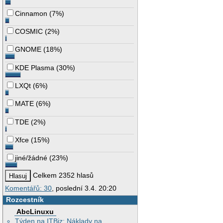
Cinnamon
(
7%
)
COSMIC
(
2%
)
GNOME
(
18%
)
KDE Plasma
(
30%
)
LXQt
(
6%
)
MATE
(
6%
)
TDE
(
2%
)
Xfce
(
15%
)
jiné/žádné
(
23%
)
Celkem 2352 hlasů
Komentářů: 30
, poslední 3.4. 20:20
Rozcestník
AbcLinuxu
Týden na ITBiz: Náklady na