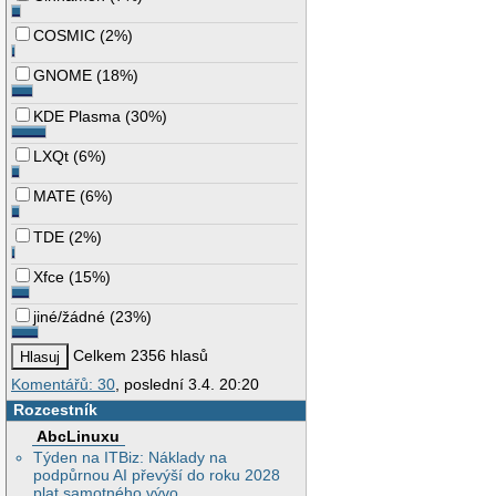
COSMIC
(
2%
)
GNOME
(
18%
)
KDE Plasma
(
30%
)
LXQt
(
6%
)
MATE
(
6%
)
TDE
(
2%
)
Xfce
(
15%
)
jiné/žádné
(
23%
)
Celkem 2356 hlasů
Komentářů: 30
, poslední 3.4. 20:20
Rozcestník
AbcLinuxu
Týden na ITBiz: Náklady na
podpůrnou AI převýší do roku 2028
plat samotného vývo