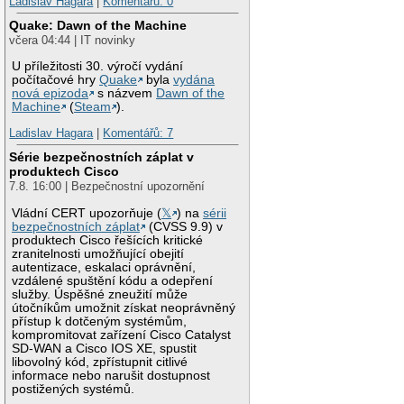
Ladislav Hagara
|
Komentářů: 0
Quake: Dawn of the Machine
včera 04:44 | IT novinky
U příležitosti 30. výročí vydání
počítačové hry
Quake
byla
vydána
nová epizoda
s názvem
Dawn of the
Machine
(
Steam
).
Ladislav Hagara
|
Komentářů: 7
Série bezpečnostních záplat v
produktech Cisco
7.8. 16:00 | Bezpečnostní upozornění
Vládní CERT upozorňuje (
𝕏
) na
sérii
bezpečnostních záplat
(CVSS 9.9) v
produktech Cisco řešících kritické
zranitelnosti umožňující obejití
autentizace, eskalaci oprávnění,
vzdálené spuštění kódu a odepření
služby. Úspěšné zneužití může
útočníkům umožnit získat neoprávněný
přístup k dotčeným systémům,
kompromitovat zařízení Cisco Catalyst
SD-WAN a Cisco IOS XE, spustit
libovolný kód, zpřístupnit citlivé
informace nebo narušit dostupnost
postižených systémů.