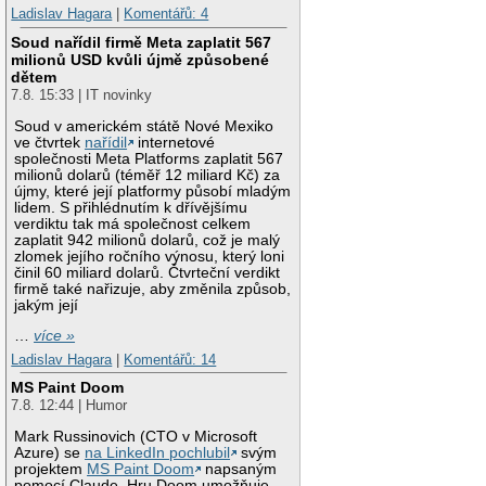
Ladislav Hagara
|
Komentářů: 4
Soud nařídil firmě Meta zaplatit 567
milionů USD kvůli újmě způsobené
dětem
7.8. 15:33 | IT novinky
Soud v americkém státě Nové Mexiko
ve čtvrtek
nařídil
internetové
společnosti Meta Platforms zaplatit 567
milionů dolarů (téměř 12 miliard Kč) za
újmy, které její platformy působí mladým
lidem. S přihlédnutím k dřívějšímu
verdiktu tak má společnost celkem
zaplatit 942 milionů dolarů, což je malý
zlomek jejího ročního výnosu, který loni
činil 60 miliard dolarů. Čtvrteční verdikt
firmě také nařizuje, aby změnila způsob,
jakým její
…
více »
Ladislav Hagara
|
Komentářů: 14
MS Paint Doom
7.8. 12:44 | Humor
Mark Russinovich (CTO v Microsoft
Azure) se
na LinkedIn pochlubil
svým
projektem
MS Paint Doom
napsaným
pomocí Claude. Hru Doom umožňuje