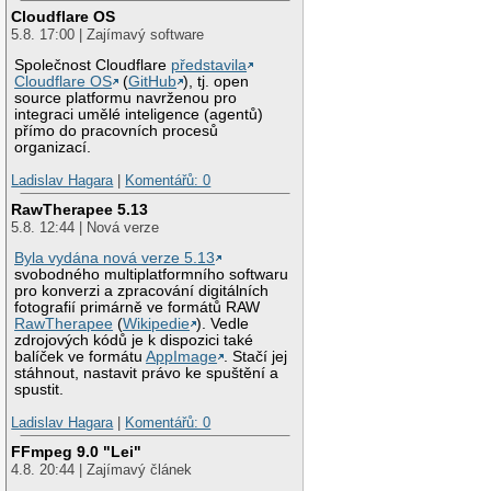
Cloudflare OS
5.8. 17:00 | Zajímavý software
Společnost Cloudflare
představila
Cloudflare OS
(
GitHub
), tj. open
source platformu navrženou pro
integraci umělé inteligence (agentů)
přímo do pracovních procesů
organizací.
Ladislav Hagara
|
Komentářů: 0
RawTherapee 5.13
5.8. 12:44 | Nová verze
Byla vydána nová verze 5.13
svobodného multiplatformního softwaru
pro konverzi a zpracování digitálních
fotografií primárně ve formátů RAW
RawTherapee
(
Wikipedie
). Vedle
zdrojových kódů je k dispozici také
balíček ve formátu
AppImage
. Stačí jej
stáhnout, nastavit právo ke spuštění a
spustit.
Ladislav Hagara
|
Komentářů: 0
FFmpeg 9.0 "Lei"
4.8. 20:44 | Zajímavý článek