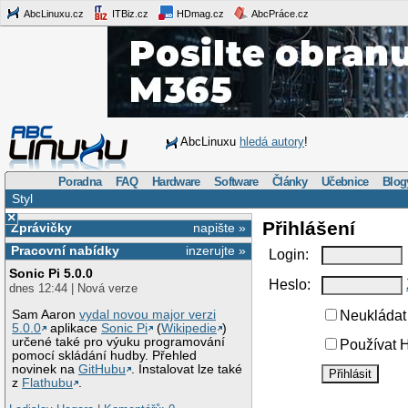
AbcLinuxu.cz
ITBiz.cz
HDmag.cz
AbcPráce.cz
AbcLinuxu
hledá autory
!
Poradna
FAQ
Hardware
Software
Články
Učebnice
Blog
Styl
×
Přihlášení
Zprávičky
napište »
Pracovní nabídky
inzerujte »
Login:
Sonic Pi 5.0.0
Heslo:
dnes 12:44 | Nová verze
Sam Aaron
vydal novou major verzi
Neukládat 
5.0.0
aplikace
Sonic Pi
(
Wikipedie
)
určené také pro výuku programování
Používat H
pomocí skládání hudby. Přehled
novinek na
GitHubu
. Instalovat lze také
z
Flathubu
.