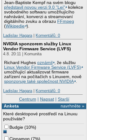
Jean-Baptiste Kempf na svém blogu
představil novou verzi 9.0 "Lei"
kolekce
svobodného softwaru umožňujícího
nahrávání, konverzi a streamovaní
digitálního zvuku a obrazu
FFmpeg
(
Wikipedie
).
Ladislav Hagara
|
Komentářů: 0
NVIDIA sponzorem služby Linux
Vendor Firmware Service (LVFS)
4.8. 20:11 | Komunita
Richard Hughes
oznámil
, že službu
Linux Vendor Firmware Service (LVFS)
umožňující aktualizovat firmware
zařízení na počítačích s Linuxem, nově
sponzoruje také společnost NVIDIA
.
Ladislav Hagara
|
Komentářů: 0
Centrum
|
Napsat
|
Starší
Anketa
navrhněte »
Které desktopové prostředí na Linuxu
používáte?
Budgie
(
10%
)
Cinnamon
(
7%
)