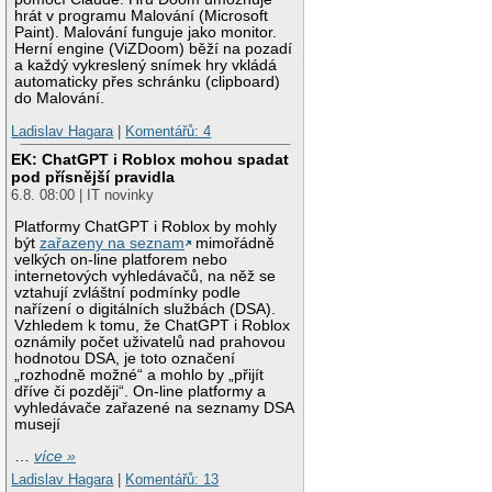
hrát v programu Malování (Microsoft
Paint). Malování funguje jako monitor.
Herní engine (ViZDoom) běží na pozadí
a každý vykreslený snímek hry vkládá
automaticky přes schránku (clipboard)
do Malování.
Ladislav Hagara
|
Komentářů: 4
EK: ChatGPT i Roblox mohou spadat
pod přísnější pravidla
6.8. 08:00 | IT novinky
Platformy ChatGPT i Roblox by mohly
být
zařazeny na seznam
mimořádně
velkých on-line platforem nebo
internetových vyhledávačů, na něž se
vztahují zvláštní podmínky podle
nařízení o digitálních službách (DSA).
Vzhledem k tomu, že ChatGPT i Roblox
oznámily počet uživatelů nad prahovou
hodnotou DSA, je toto označení
„rozhodně možné“ a mohlo by „přijít
dříve či později“. On-line platformy a
vyhledávače zařazené na seznamy DSA
musejí
…
více »
Ladislav Hagara
|
Komentářů: 13