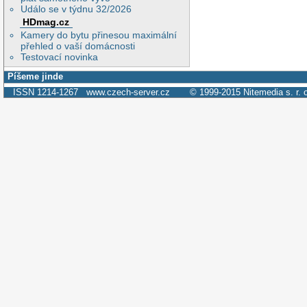
Událo se v týdnu 32/2026
HDmag.cz
Kamery do bytu přinesou maximální
přehled o vaší domácnosti
Testovací novinka
Píšeme jinde
ISSN 1214-1267
www.czech-server.cz
© 1999-2015
Nitemedia s. r. 