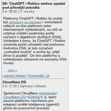
EK: ChatGPT i Roblox mohou spadat
pod přísnější pravidla
6.8. 08:00 | IT novinky
Platformy ChatGPT i Roblox by mohly
být
zařazeny na seznam
mimořádně
velkých on-line platforem nebo
internetových vyhledávačů, na něž se
vztahují zvláštní podmínky podle
nařízení o digitálních službách (DSA).
Vzhledem k tomu, že ChatGPT i Roblox
oznámily počet uživatelů nad prahovou
hodnotou DSA, je toto označení
„rozhodně možné“ a mohlo by „přijít
dříve či později“. On-line platformy a
vyhledávače zařazené na seznamy DSA
musejí
…
více »
Ladislav Hagara
|
Komentářů: 14
Cloudflare OS
5.8. 17:00 | Zajímavý software
Společnost Cloudflare
představila
Cloudflare OS
(
GitHub
), tj. open
source platformu navrženou pro
integraci umělé inteligence (agentů)
přímo do pracovních procesů