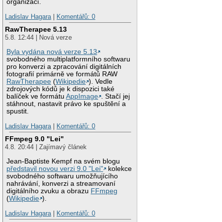
organizací.
Ladislav Hagara
|
Komentářů: 0
RawTherapee 5.13
5.8. 12:44 | Nová verze
Byla vydána nová verze 5.13
svobodného multiplatformního softwaru
pro konverzi a zpracování digitálních
fotografií primárně ve formátů RAW
RawTherapee
(
Wikipedie
). Vedle
zdrojových kódů je k dispozici také
balíček ve formátu
AppImage
. Stačí jej
stáhnout, nastavit právo ke spuštění a
spustit.
Ladislav Hagara
|
Komentářů: 0
FFmpeg 9.0 "Lei"
4.8. 20:44 | Zajímavý článek
Jean-Baptiste Kempf na svém blogu
představil novou verzi 9.0 "Lei"
kolekce
svobodného softwaru umožňujícího
nahrávání, konverzi a streamovaní
digitálního zvuku a obrazu
FFmpeg
(
Wikipedie
).
Ladislav Hagara
|
Komentářů: 0