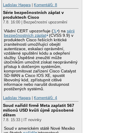
Ladislav Hagara
|
Komentářů: 8
Série bezpečnostních záplat v
produktech Cisco
7.8. 16:00 | Bezpečnostní upozornění
Vládní CERT upozorňuje (
𝕏
) na
sérii
bezpečnostních záplat
(CVSS 9.9) v
produktech Cisco řešících kritické
zranitelnosti umožňující obejití
autentizace, eskalaci oprávnění,
vzdálené spuštění kódu a odepření
služby. Úspěšné zneužití může
útočníkům umožnit získat neoprávněný
přístup k dotčeným systémům,
kompromitovat zařízení Cisco Catalyst
SD-WAN a Cisco IOS XE, spustit
libovolný kód, zpřístupnit citlivé
informace nebo narušit dostupnost
postižených systémů.
Ladislav Hagara
|
Komentářů: 4
Soud nařídil firmě Meta zaplatit 567
milionů USD kvůli újmě způsobené
dětem
7.8. 15:33 | IT novinky
Soud v americkém státě Nové Mexiko
ve čtvrtek
nařídil
internetové