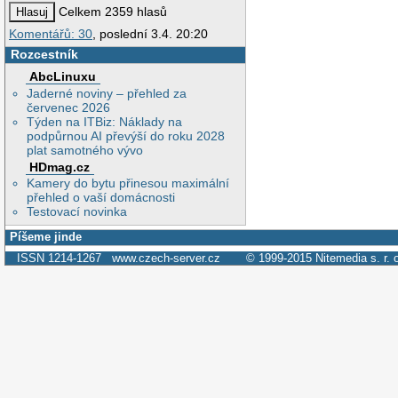
Celkem 2359 hlasů
Komentářů: 30
, poslední 3.4. 20:20
Rozcestník
AbcLinuxu
Jaderné noviny – přehled za
červenec 2026
Týden na ITBiz: Náklady na
podpůrnou AI převýší do roku 2028
plat samotného vývo
HDmag.cz
Kamery do bytu přinesou maximální
přehled o vaší domácnosti
Testovací novinka
Píšeme jinde
ISSN 1214-1267
www.czech-server.cz
© 1999-2015
Nitemedia s. r. 