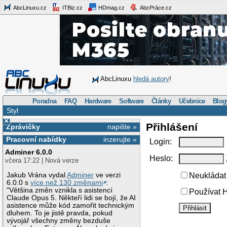
AbcLinuxu.cz
ITBiz.cz
HDmag.cz
AbcPráce.cz
AbcLinuxu
hledá autory
!
Poradna
FAQ
Hardware
Software
Články
Učebnice
Blog
Styl
×
Přihlášení
Zprávičky
napište »
Pracovní nabídky
inzerujte »
Login:
Adminer 6.0.0
Heslo:
včera 17:22 | Nová verze
Jakub Vrána vydal
Adminer
ve verzi
Neukládat 
6.0.0 s
více než 130 změnami
:
"Většina změn vznikla s asistencí
Používat H
Claude Opus 5. Někteří lidi se bojí, že AI
asistence může kód zamořit technickým
dluhem. To je jistě pravda, pokud
vývojář všechny změny bezduše