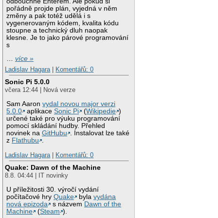
odbouchne Enterem. Ale pokud si
pořádně projde plán, vyjedná v něm
změny a pak totéž udělá i s
vygenerovaným kódem, kvalita kódu
stoupne a technický dluh naopak
klesne. Je to jako párové programování
s
…
více »
Ladislav Hagara
|
Komentářů: 0
Sonic Pi 5.0.0
včera 12:44 | Nová verze
Sam Aaron
vydal novou major verzi
5.0.0
aplikace
Sonic Pi
(
Wikipedie
)
určené také pro výuku programování
pomocí skládání hudby. Přehled
novinek na
GitHubu
. Instalovat lze také
z
Flathubu
.
Ladislav Hagara
|
Komentářů: 0
Quake: Dawn of the Machine
8.8. 04:44 | IT novinky
U příležitosti 30. výročí vydání
počítačové hry
Quake
byla
vydána
nová epizoda
s názvem
Dawn of the
Machine
(
Steam
).