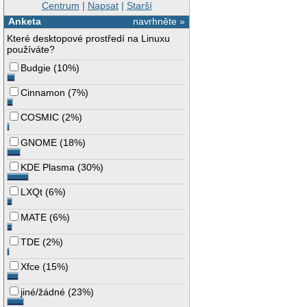
Centrum
|
Napsat
|
Starší
Anketa
navrhněte »
Které desktopové prostředí na Linuxu
používáte?
Budgie
(
10%
)
Cinnamon
(
7%
)
COSMIC
(
2%
)
GNOME
(
18%
)
KDE Plasma
(
30%
)
LXQt
(
6%
)
MATE
(
6%
)
TDE
(
2%
)
Xfce
(
15%
)
jiné/žádné
(
23%
)