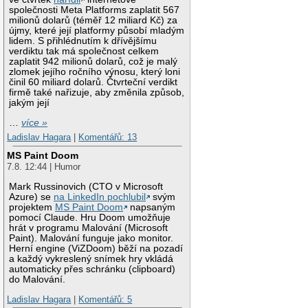
společnosti Meta Platforms zaplatit 567
milionů dolarů (téměř 12 miliard Kč) za
újmy, které její platformy působí mladým
lidem. S přihlédnutím k dřívějšímu
verdiktu tak má společnost celkem
zaplatit 942 milionů dolarů, což je malý
zlomek jejího ročního výnosu, který loni
činil 60 miliard dolarů. Čtvrteční verdikt
firmě také nařizuje, aby změnila způsob,
jakým její
…
více »
Ladislav Hagara
|
Komentářů: 13
MS Paint Doom
7.8. 12:44 | Humor
Mark Russinovich (CTO v Microsoft
Azure) se
na LinkedIn pochlubil
svým
projektem
MS Paint Doom
napsaným
pomocí Claude. Hru Doom umožňuje
hrát v programu Malování (Microsoft
Paint). Malování funguje jako monitor.
Herní engine (ViZDoom) běží na pozadí
a každý vykreslený snímek hry vkládá
automaticky přes schránku (clipboard)
do Malování.
Ladislav Hagara
|
Komentářů: 5