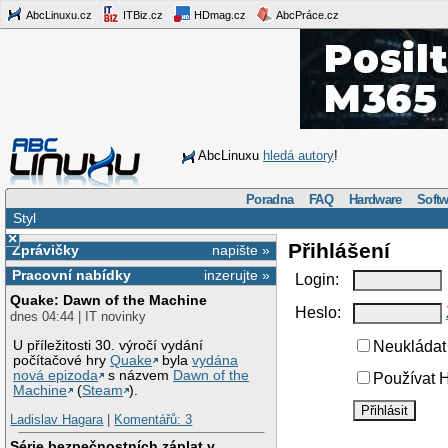
AbcLinuxu.cz
ITBiz.cz
HDmag.cz
AbcPráce.cz
AbcLinuxu
hledá autory
!
Poradna
FAQ
Hardware
Softw
Styl
×
Přihlášení
Zprávičky
napište »
Pracovní nabídky
inzerujte »
Login:
Quake: Dawn of the Machine
Heslo:
dnes 04:44 | IT novinky
U příležitosti 30. výročí vydání
Neukládat 
počítačové hry
Quake
byla
vydána
nová epizoda
s názvem
Dawn of the
Používat H
Machine
(
Steam
).
Ladislav Hagara
|
Komentářů: 3
Série bezpečnostních záplat v