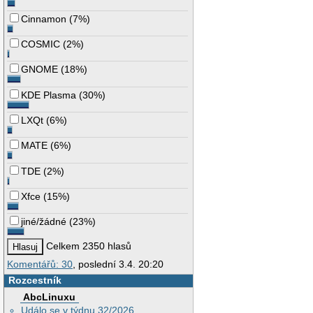
Cinnamon
(
7%
)
COSMIC
(
2%
)
GNOME
(
18%
)
KDE Plasma
(
30%
)
LXQt
(
6%
)
MATE
(
6%
)
TDE
(
2%
)
Xfce
(
15%
)
jiné/žádné
(
23%
)
Celkem 2350 hlasů
Komentářů: 30
, poslední 3.4. 20:20
Rozcestník
AbcLinuxu
Událo se v týdnu 32/2026