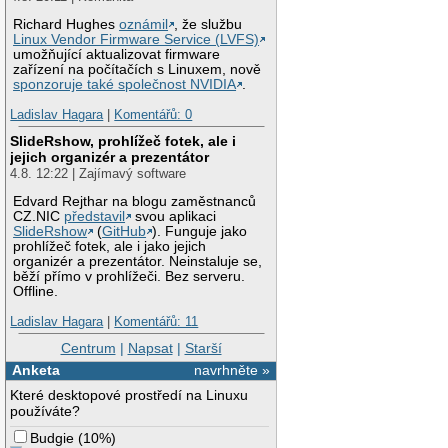
Richard Hughes
oznámil
, že službu
Linux Vendor Firmware Service (LVFS)
umožňující aktualizovat firmware
zařízení na počítačích s Linuxem, nově
sponzoruje také společnost NVIDIA
.
Ladislav Hagara
|
Komentářů: 0
SlideRshow, prohlížeč fotek, ale i
jejich organizér a prezentátor
4.8. 12:22 | Zajímavý software
Edvard Rejthar na blogu zaměstnanců
CZ.NIC
představil
svou aplikaci
SlideRshow
(
GitHub
). Funguje jako
prohlížeč fotek, ale i jako jejich
organizér a prezentátor. Neinstaluje se,
běží přímo v prohlížeči. Bez serveru.
Offline.
Ladislav Hagara
|
Komentářů: 11
Centrum
|
Napsat
|
Starší
Anketa
navrhněte »
Které desktopové prostředí na Linuxu
používáte?
Budgie
(
10%
)