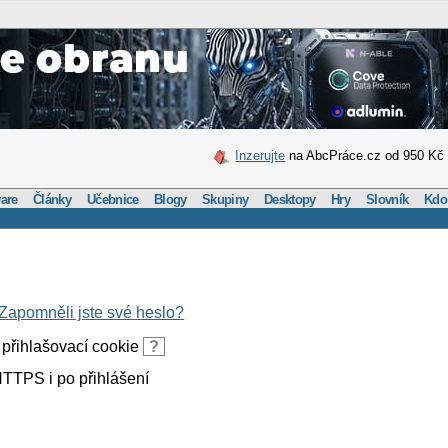
Inzerujte
na AbcPráce.cz od 950 Kč
are
Články
Učebnice
Blogy
Skupiny
Desktopy
Hry
Slovník
Kdo
Zapomněli jste své heslo?
přihlašovací cookie
?
TTPS i po přihlášení