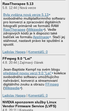
RawTherapee 5.13
5.8. 12:44 | Nová verze
Byla vydána nová verze 5.13
svobodného multiplatformního softwaru
pro konverzi a zpracování digitálních
fotografií primárně ve formátů RAW
RawTherapee
(
Wikipedie
). Vedle
zdrojových kódů je k dispozici také
balíček ve formátu
AppImage
. Stačí jej
stáhnout, nastavit právo ke spuštění a
spustit.
Ladislav Hagara
|
Komentářů: 0
FFmpeg 9.0 "Lei"
4.8. 20:44 | Zajímavý článek
Jean-Baptiste Kempf na svém blogu
představil novou verzi 9.0 "Lei"
kolekce
svobodného softwaru umožňujícího
nahrávání, konverzi a streamovaní
digitálního zvuku a obrazu
FFmpeg
(
Wikipedie
).
Ladislav Hagara
|
Komentářů: 0
NVIDIA sponzorem služby Linux
Vendor Firmware Service (LVFS)
4.8. 20:11 | Komunita