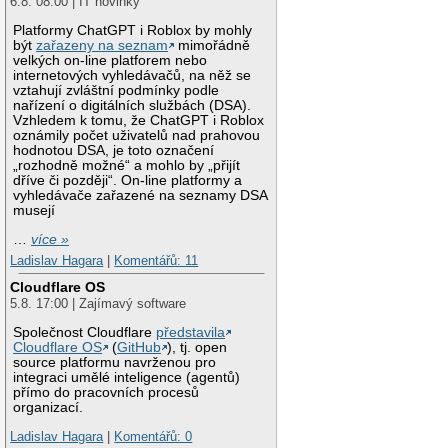
6.8. 08:00 | IT novinky
Platformy ChatGPT i Roblox by mohly
být
zařazeny na seznam
mimořádně
velkých on-line platforem nebo
internetových vyhledávačů, na něž se
vztahují zvláštní podmínky podle
nařízení o digitálních službách (DSA).
Vzhledem k tomu, že ChatGPT i Roblox
oznámily počet uživatelů nad prahovou
hodnotou DSA, je toto označení
„rozhodně možné“ a mohlo by „přijít
dříve či později“. On-line platformy a
vyhledávače zařazené na seznamy DSA
musejí
…
více »
Ladislav Hagara
|
Komentářů: 11
Cloudflare OS
5.8. 17:00 | Zajímavý software
Společnost Cloudflare
představila
Cloudflare OS
(
GitHub
), tj. open
source platformu navrženou pro
integraci umělé inteligence (agentů)
přímo do pracovních procesů
organizací.
Ladislav Hagara
|
Komentářů: 0