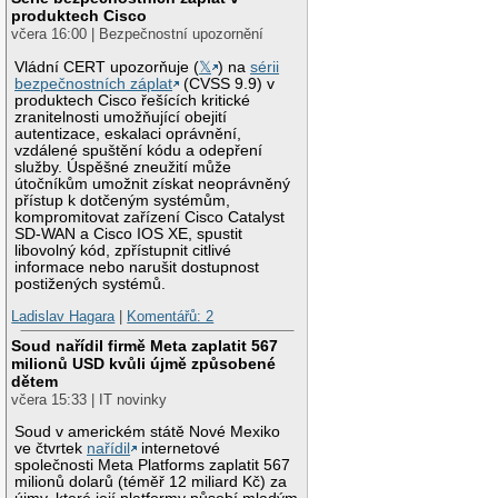
produktech Cisco
včera 16:00 | Bezpečnostní upozornění
Vládní CERT upozorňuje (
𝕏
) na
sérii
bezpečnostních záplat
(CVSS 9.9) v
produktech Cisco řešících kritické
zranitelnosti umožňující obejití
autentizace, eskalaci oprávnění,
vzdálené spuštění kódu a odepření
služby. Úspěšné zneužití může
útočníkům umožnit získat neoprávněný
přístup k dotčeným systémům,
kompromitovat zařízení Cisco Catalyst
SD-WAN a Cisco IOS XE, spustit
libovolný kód, zpřístupnit citlivé
informace nebo narušit dostupnost
postižených systémů.
Ladislav Hagara
|
Komentářů: 2
Soud nařídil firmě Meta zaplatit 567
milionů USD kvůli újmě způsobené
dětem
včera 15:33 | IT novinky
Soud v americkém státě Nové Mexiko
ve čtvrtek
nařídil
internetové
společnosti Meta Platforms zaplatit 567
milionů dolarů (téměř 12 miliard Kč) za