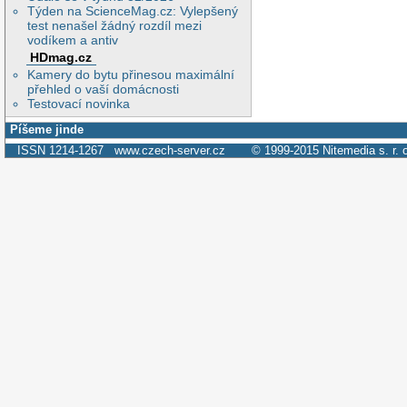
Týden na ScienceMag.cz: Vylepšený
test nenašel žádný rozdíl mezi
vodíkem a antiv
HDmag.cz
Kamery do bytu přinesou maximální
přehled o vaší domácnosti
Testovací novinka
Píšeme jinde
ISSN 1214-1267
www.czech-server.cz
© 1999-2015
Nitemedia s. r. 