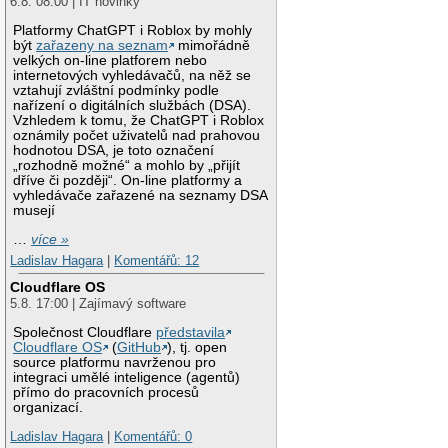
6.8. 08:00 | IT novinky
Platformy ChatGPT i Roblox by mohly
být
zařazeny na seznam
mimořádně
velkých on-line platforem nebo
internetových vyhledávačů, na něž se
vztahují zvláštní podmínky podle
nařízení o digitálních službách (DSA).
Vzhledem k tomu, že ChatGPT i Roblox
oznámily počet uživatelů nad prahovou
hodnotou DSA, je toto označení
„rozhodně možné“ a mohlo by „přijít
dříve či později“. On-line platformy a
vyhledávače zařazené na seznamy DSA
musejí
…
více »
Ladislav Hagara
|
Komentářů: 12
Cloudflare OS
5.8. 17:00 | Zajímavý software
Společnost Cloudflare
představila
Cloudflare OS
(
GitHub
), tj. open
source platformu navrženou pro
integraci umělé inteligence (agentů)
přímo do pracovních procesů
organizací.
Ladislav Hagara
|
Komentářů: 0