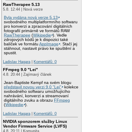
RawTherapee 5.13
5.8. 12:44 | Nová verze
Byla vydána nová verze 5.13
svobodného multiplatformního softwaru
pro konverzi a zpracování digitálních
fotografií primárně ve formátů RAW
RawTherapee
(
Wikipedie
). Vedle
zdrojových kódů je k dispozici také
balíček ve formátu
AppImage
. Stačí jej
stáhnout, nastavit právo ke spuštění a
spustit.
Ladislav Hagara
|
Komentářů: 0
FFmpeg 9.0 "Lei"
4.8. 20:44 | Zajímavý článek
Jean-Baptiste Kempf na svém blogu
představil novou verzi 9.0 "Lei"
kolekce
svobodného softwaru umožňujícího
nahrávání, konverzi a streamovaní
digitálního zvuku a obrazu
FFmpeg
(
Wikipedie
).
Ladislav Hagara
|
Komentářů: 0
NVIDIA sponzorem služby Linux
Vendor Firmware Service (LVFS)
4.8. 20:11 | Komunita