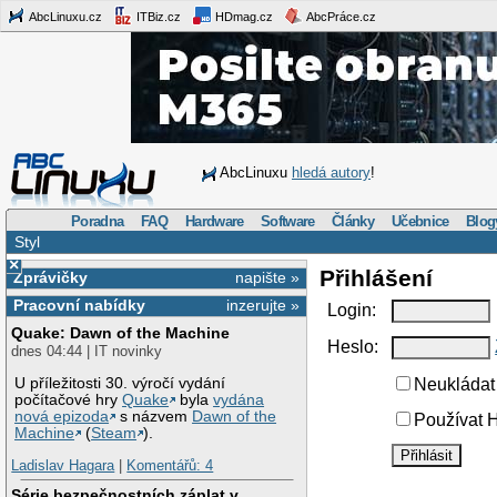
AbcLinuxu.cz
ITBiz.cz
HDmag.cz
AbcPráce.cz
AbcLinuxu
hledá autory
!
Poradna
FAQ
Hardware
Software
Články
Učebnice
Blog
Styl
×
Přihlášení
Zprávičky
napište »
Pracovní nabídky
inzerujte »
Login:
Quake: Dawn of the Machine
Heslo:
dnes 04:44 | IT novinky
U příležitosti 30. výročí vydání
Neukládat 
počítačové hry
Quake
byla
vydána
nová epizoda
s názvem
Dawn of the
Používat H
Machine
(
Steam
).
Ladislav Hagara
|
Komentářů: 4
Série bezpečnostních záplat v