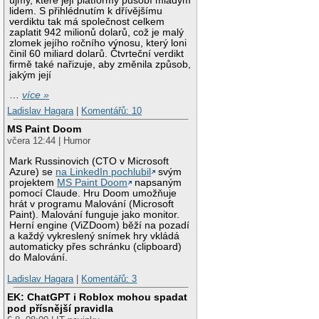
újmy, které její platformy působí mladým
lidem. S přihlédnutím k dřívějšímu
verdiktu tak má společnost celkem
zaplatit 942 milionů dolarů, což je malý
zlomek jejího ročního výnosu, který loni
činil 60 miliard dolarů. Čtvrteční verdikt
firmě také nařizuje, aby změnila způsob,
jakým její
…
více »
Ladislav Hagara
|
Komentářů: 10
MS Paint Doom
včera 12:44 | Humor
Mark Russinovich (CTO v Microsoft
Azure) se
na LinkedIn pochlubil
svým
projektem
MS Paint Doom
napsaným
pomocí Claude. Hru Doom umožňuje
hrát v programu Malování (Microsoft
Paint). Malování funguje jako monitor.
Herní engine (ViZDoom) běží na pozadí
a každý vykreslený snímek hry vkládá
automaticky přes schránku (clipboard)
do Malování.
Ladislav Hagara
|
Komentářů: 3
EK: ChatGPT i Roblox mohou spadat
pod přísnější pravidla