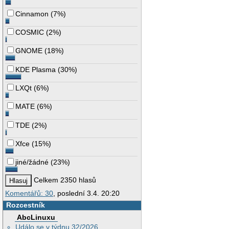
Cinnamon
(
7%
)
COSMIC
(
2%
)
GNOME
(
18%
)
KDE Plasma
(
30%
)
LXQt
(
6%
)
MATE
(
6%
)
TDE
(
2%
)
Xfce
(
15%
)
jiné/žádné
(
23%
)
Celkem 2350 hlasů
Komentářů: 30
, poslední 3.4. 20:20
Rozcestník
AbcLinuxu
Událo se v týdnu 32/2026