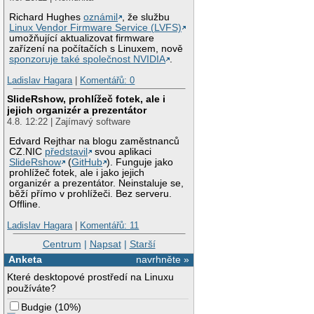
Richard Hughes
oznámil
, že službu
Linux Vendor Firmware Service (LVFS)
umožňující aktualizovat firmware
zařízení na počítačích s Linuxem, nově
sponzoruje také společnost NVIDIA
.
Ladislav Hagara
|
Komentářů: 0
SlideRshow, prohlížeč fotek, ale i
jejich organizér a prezentátor
4.8. 12:22 | Zajímavý software
Edvard Rejthar na blogu zaměstnanců
CZ.NIC
představil
svou aplikaci
SlideRshow
(
GitHub
). Funguje jako
prohlížeč fotek, ale i jako jejich
organizér a prezentátor. Neinstaluje se,
běží přímo v prohlížeči. Bez serveru.
Offline.
Ladislav Hagara
|
Komentářů: 11
Centrum
|
Napsat
|
Starší
Anketa
navrhněte »
Které desktopové prostředí na Linuxu
používáte?
Budgie
(
10%
)