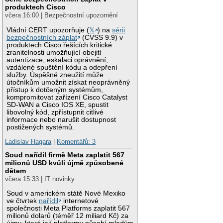
produktech Cisco
včera 16:00 | Bezpečnostní upozornění
Vládní CERT upozorňuje (
𝕏
) na
sérii
bezpečnostních záplat
(CVSS 9.9) v
produktech Cisco řešících kritické
zranitelnosti umožňující obejití
autentizace, eskalaci oprávnění,
vzdálené spuštění kódu a odepření
služby. Úspěšné zneužití může
útočníkům umožnit získat neoprávněný
přístup k dotčeným systémům,
kompromitovat zařízení Cisco Catalyst
SD-WAN a Cisco IOS XE, spustit
libovolný kód, zpřístupnit citlivé
informace nebo narušit dostupnost
postižených systémů.
Ladislav Hagara
|
Komentářů: 3
Soud nařídil firmě Meta zaplatit 567
milionů USD kvůli újmě způsobené
dětem
včera 15:33 | IT novinky
Soud v americkém státě Nové Mexiko
ve čtvrtek
nařídil
internetové
společnosti Meta Platforms zaplatit 567
milionů dolarů (téměř 12 miliard Kč) za