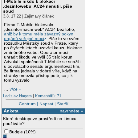
T-Mobile nikdo k blokaci
‚dezinfowebu‘ AC24 nenutil, píše
soud
3.8. 17:22 | Zajímavý článek
Firma T-Mobile blokovala
„dezinformační web“ AC24 bez toho,
aniž by k tomu měla závazný pokyn
orgánů veřejné moci
. Píše to ve svém
rozsudku Městský soud v Praze, který
po čtyřech letech uzavřel kauzu blokace
zmíněného webu. Operátor musí
uhradit škodu ve výši 35 tisíc korun.
Advokát společnosti T-Mobile se snažil i
u odvolacího senátu argumentovat tím,
že firma jednala v dobré víře, když na
stránky omezila přístup poté, co ji k
tomu vyzvalo
…
více »
Ladislav Hagara
|
Komentářů: 71
Centrum
|
Napsat
|
Starší
Anketa
navrhněte »
Které desktopové prostředí na Linuxu
používáte?
Budgie
(
10%
)