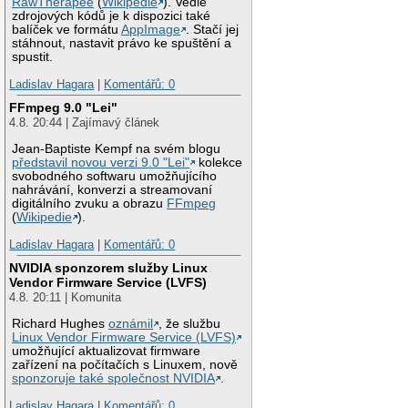
RawTherapee
(
Wikipedie
). Vedle
zdrojových kódů je k dispozici také
balíček ve formátu
AppImage
. Stačí jej
stáhnout, nastavit právo ke spuštění a
spustit.
Ladislav Hagara
|
Komentářů: 0
FFmpeg 9.0 "Lei"
4.8. 20:44 | Zajímavý článek
Jean-Baptiste Kempf na svém blogu
představil novou verzi 9.0 "Lei"
kolekce
svobodného softwaru umožňujícího
nahrávání, konverzi a streamovaní
digitálního zvuku a obrazu
FFmpeg
(
Wikipedie
).
Ladislav Hagara
|
Komentářů: 0
NVIDIA sponzorem služby Linux
Vendor Firmware Service (LVFS)
4.8. 20:11 | Komunita
Richard Hughes
oznámil
, že službu
Linux Vendor Firmware Service (LVFS)
umožňující aktualizovat firmware
zařízení na počítačích s Linuxem, nově
sponzoruje také společnost NVIDIA
.
Ladislav Hagara
|
Komentářů: 0