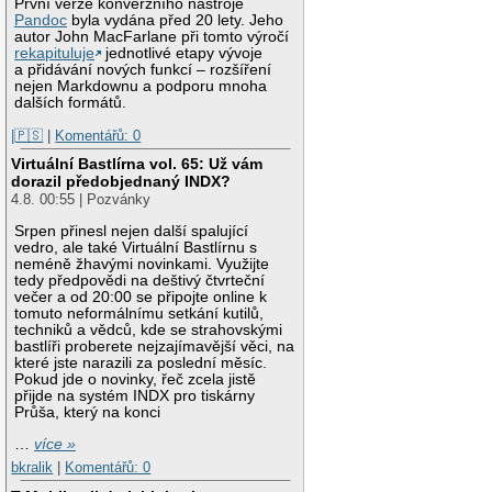
První verze konverzního nástroje
Pandoc
byla vydána před 20 lety. Jeho
autor John MacFarlane při tomto výročí
rekapituluje
jednotlivé etapy vývoje
a přidávání nových funkcí – rozšíření
nejen Markdownu a podporu mnoha
dalších formátů.
|🇵🇸
|
Komentářů: 0
Virtuální Bastlírna vol. 65: Už vám
dorazil předobjednaný INDX?
4.8. 00:55 | Pozvánky
Srpen přinesl nejen další spalující
vedro, ale také Virtuální Bastlírnu s
neméně žhavými novinkami. Využijte
tedy předpovědi na deštivý čtvrteční
večer a od 20:00 se připojte online k
tomuto neformálnímu setkání kutilů,
techniků a vědců, kde se strahovskými
bastlíři proberete nejzajímavější věci, na
které jste narazili za poslední měsíc.
Pokud jde o novinky, řeč zcela jistě
přijde na systém INDX pro tiskárny
Průša, který na konci
…
více »
bkralik
|
Komentářů: 0