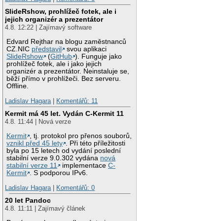
SlideRshow, prohlížeč fotek, ale i
jejich organizér a prezentátor
4.8. 12:22 | Zajímavý software
Edvard Rejthar na blogu zaměstnanců
CZ.NIC
představil
svou aplikaci
SlideRshow
(
GitHub
). Funguje jako
prohlížeč fotek, ale i jako jejich
organizér a prezentátor. Neinstaluje se,
běží přímo v prohlížeči. Bez serveru.
Offline.
Ladislav Hagara
|
Komentářů: 11
Kermit má 45 let. Vydán C-Kermit 11
4.8. 11:44 | Nová verze
Kermit
, tj. protokol pro přenos souborů,
vznikl před 45 lety
. Při této příležitosti
byla po 15 letech od vydání poslední
stabilní verze 9.0.302 vydána
nová
stabilní verze 11
implementace
C-
Kermit
. S podporou IPv6.
Ladislav Hagara
|
Komentářů: 0
20 let Pandoc
4.8. 11:11 | Zajímavý článek