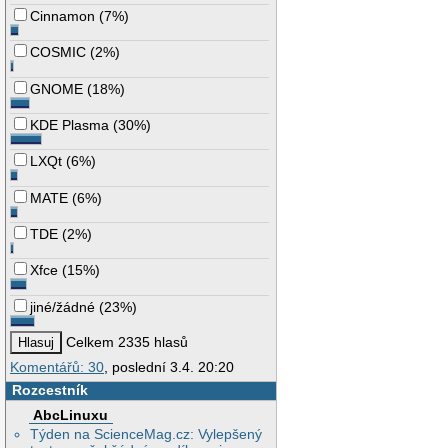
Cinnamon
(
7%
)
COSMIC
(
2%
)
GNOME
(
18%
)
KDE Plasma
(
30%
)
LXQt
(
6%
)
MATE
(
6%
)
TDE
(
2%
)
Xfce
(
15%
)
jiné/žádné
(
23%
)
Celkem 2335 hlasů
Komentářů: 30
, poslední 3.4. 20:20
Rozcestník
AbcLinuxu
Týden na ScienceMag.cz: Vylepšený