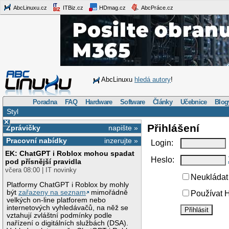
AbcLinuxu.cz
ITBiz.cz
HDmag.cz
AbcPráce.cz
AbcLinuxu
hledá autory
!
Poradna
FAQ
Hardware
Software
Články
Učebnice
Blog
Styl
×
Přihlášení
Zprávičky
napište »
Pracovní nabídky
inzerujte »
Login:
EK: ChatGPT i Roblox mohou spadat
Heslo:
pod přísnější pravidla
včera 08:00 | IT novinky
Neukládat 
Platformy ChatGPT i Roblox by mohly
být
zařazeny na seznam
mimořádně
Používat H
velkých on-line platforem nebo
internetových vyhledávačů, na něž se
vztahují zvláštní podmínky podle
nařízení o digitálních službách (DSA).