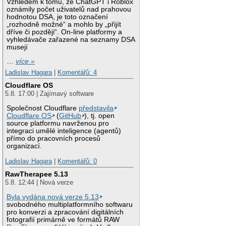
Vzhledem k tomu, že ChatGPT i Roblox
oznámily počet uživatelů nad prahovou
hodnotou DSA, je toto označení
„rozhodně možné“ a mohlo by „přijít
dříve či později“. On-line platformy a
vyhledávače zařazené na seznamy DSA
musejí
…
více »
Ladislav Hagara
|
Komentářů: 4
Cloudflare OS
5.8. 17:00 | Zajímavý software
Společnost Cloudflare
představila
Cloudflare OS
(
GitHub
), tj. open
source platformu navrženou pro
integraci umělé inteligence (agentů)
přímo do pracovních procesů
organizací.
Ladislav Hagara
|
Komentářů: 0
RawTherapee 5.13
5.8. 12:44 | Nová verze
Byla vydána nová verze 5.13
svobodného multiplatformního softwaru
pro konverzi a zpracování digitálních
fotografií primárně ve formátů RAW