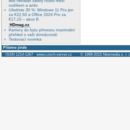
test nenašel žádný rozdíl mezi
vodíkem a antiv
Ušetřete 30 %: Windows 11 Pro jen
za €22,50 a Office 2024 Pro za
€17,15 – akce B
HDmag.cz
Kamery do bytu přinesou maximální
přehled o vaší domácnosti
Testovací novinka
Píšeme jinde
ISSN 1214-1267
www.czech-server.cz
© 1999-2015
Nitemedia s. r. 