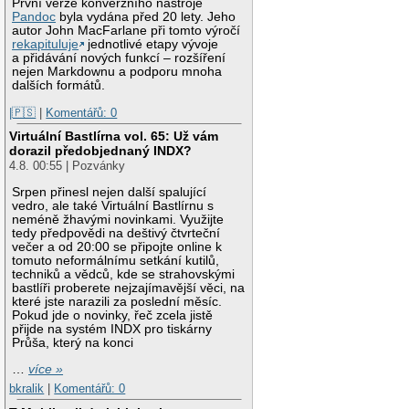
První verze konverzního nástroje
Pandoc
byla vydána před 20 lety. Jeho
autor John MacFarlane při tomto výročí
rekapituluje
jednotlivé etapy vývoje
a přidávání nových funkcí – rozšíření
nejen Markdownu a podporu mnoha
dalších formátů.
|🇵🇸
|
Komentářů: 0
Virtuální Bastlírna vol. 65: Už vám
dorazil předobjednaný INDX?
4.8. 00:55 | Pozvánky
Srpen přinesl nejen další spalující
vedro, ale také Virtuální Bastlírnu s
neméně žhavými novinkami. Využijte
tedy předpovědi na deštivý čtvrteční
večer a od 20:00 se připojte online k
tomuto neformálnímu setkání kutilů,
techniků a vědců, kde se strahovskými
bastlíři proberete nejzajímavější věci, na
které jste narazili za poslední měsíc.
Pokud jde o novinky, řeč zcela jistě
přijde na systém INDX pro tiskárny
Průša, který na konci
…
více »
bkralik
|
Komentářů: 0