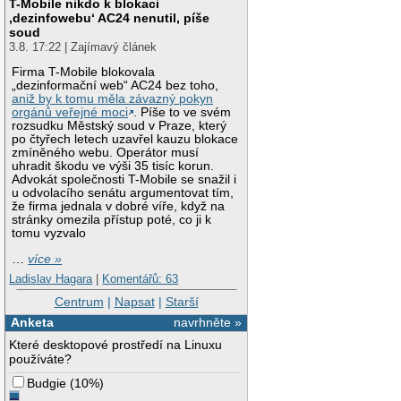
T-Mobile nikdo k blokaci
‚dezinfowebu‘ AC24 nenutil, píše
soud
3.8. 17:22 | Zajímavý článek
Firma T-Mobile blokovala
„dezinformační web“ AC24 bez toho,
aniž by k tomu měla závazný pokyn
orgánů veřejné moci
. Píše to ve svém
rozsudku Městský soud v Praze, který
po čtyřech letech uzavřel kauzu blokace
zmíněného webu. Operátor musí
uhradit škodu ve výši 35 tisíc korun.
Advokát společnosti T-Mobile se snažil i
u odvolacího senátu argumentovat tím,
že firma jednala v dobré víře, když na
stránky omezila přístup poté, co ji k
tomu vyzvalo
…
více »
Ladislav Hagara
|
Komentářů: 63
Centrum
|
Napsat
|
Starší
Anketa
navrhněte »
Které desktopové prostředí na Linuxu
používáte?
Budgie
(
10%
)