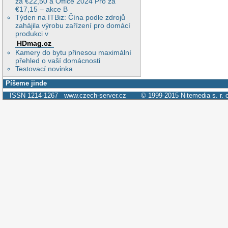
za €22,50 a Office 2024 Pro za
€17,15 – akce B
Týden na ITBiz: Čína podle zdrojů
zahájila výrobu zařízení pro domácí
produkci v
HDmag.cz
Kamery do bytu přinesou maximální
přehled o vaší domácnosti
Testovací novinka
Píšeme jinde
ISSN 1214-1267
www.czech-server.cz
© 1999-2015
Nitemedia s. r. 