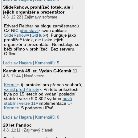
SlideRshow, prohlížeč fotek, ale i
jejich organizér a prezentátor
4.8. 12:22 | Zajímavý software
Edvard Rejthar na blogu zaměstnanců
CZ.NIC
představil
svou aplikaci
SlideRshow
(
GitHub
). Funguje jako
prohlížeč fotek, ale i jako jejich
organizér a prezentátor. Neinstaluje se,
běží přímo v prohlížeči. Bez serveru.
Offline.
Ladislav Hagara
|
Komentářů: 5
Kermit má 45 let. Vydán C-Kermit 11
4.8. 11:44 | Nová verze
Kermit
, tj. protokol pro přenos souborů,
vznikl před 45 lety
. Při této příležitosti
byla po 15 letech od vydání poslední
stabilní verze 9.0.302 vydána
nová
stabilní verze 11
implementace
C-
Kermit
. S podporou IPv6.
Ladislav Hagara
|
Komentářů: 0
20 let Pandoc
4.8. 11:11 | Zajímavý článek