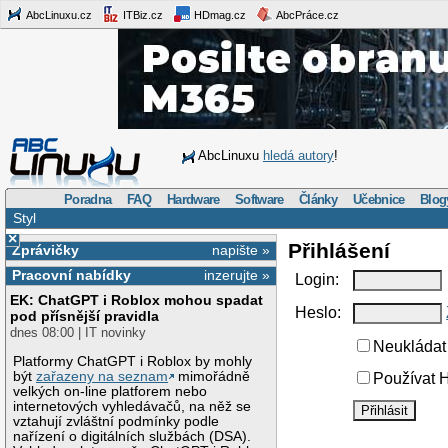
AbcLinuxu.cz
ITBiz.cz
HDmag.cz
AbcPráce.cz
AbcLinuxu
hledá autory
!
Poradna
FAQ
Hardware
Software
Články
Učebnice
Blog
Styl
×
Přihlášení
Zprávičky
napište »
Pracovní nabídky
inzerujte »
Login:
EK: ChatGPT i Roblox mohou spadat
Heslo:
pod přísnější pravidla
dnes 08:00 | IT novinky
Neukládat 
Platformy ChatGPT i Roblox by mohly
být
zařazeny na seznam
mimořádně
Používat H
velkých on-line platforem nebo
internetových vyhledávačů, na něž se
vztahují zvláštní podmínky podle
nařízení o digitálních službách (DSA).