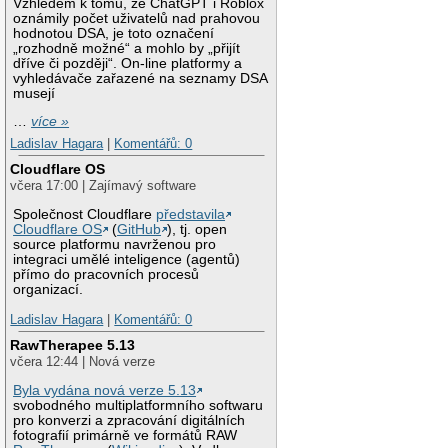
Vzhledem k tomu, že ChatGPT i Roblox
oznámily počet uživatelů nad prahovou
hodnotou DSA, je toto označení
„rozhodně možné“ a mohlo by „přijít
dříve či později“. On-line platformy a
vyhledávače zařazené na seznamy DSA
musejí
…
více »
Ladislav Hagara
|
Komentářů: 0
Cloudflare OS
včera 17:00 | Zajímavý software
Společnost Cloudflare
představila
Cloudflare OS
(
GitHub
), tj. open
source platformu navrženou pro
integraci umělé inteligence (agentů)
přímo do pracovních procesů
organizací.
Ladislav Hagara
|
Komentářů: 0
RawTherapee 5.13
včera 12:44 | Nová verze
Byla vydána nová verze 5.13
svobodného multiplatformního softwaru
pro konverzi a zpracování digitálních
fotografií primárně ve formátů RAW