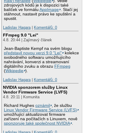
RawTherapee
(
Wikipedie
). Vedle
zdrojových kódů je k dispozici také
balíček ve formátu
AppImage
. Stačí jej
stáhnout, nastavit právo ke spuštění a
spustit.
Ladislav Hagara
|
Komentářů: 0
FFmpeg 9.0 "Lei"
4.8. 20:44 | Zajímavý článek
Jean-Baptiste Kempf na svém blogu
představil novou verzi 9.0 "Lei"
kolekce
svobodného softwaru umožňujícího
nahrávání, konverzi a streamovaní
digitálního zvuku a obrazu
FFmpeg
(
Wikipedie
).
Ladislav Hagara
|
Komentářů: 0
NVIDIA sponzorem služby Linux
Vendor Firmware Service (LVFS)
4.8. 20:11 | Komunita
Richard Hughes
oznámil
, že službu
Linux Vendor Firmware Service (LVFS)
umožňující aktualizovat firmware
zařízení na počítačích s Linuxem, nově
sponzoruje také společnost NVIDIA
.
Ladislav Hagara
|
Komentářů: 0