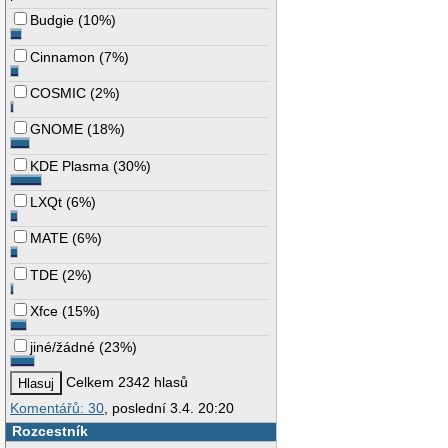
Budgie
(
10%
)
Cinnamon
(
7%
)
COSMIC
(
2%
)
GNOME
(
18%
)
KDE Plasma
(
30%
)
LXQt
(
6%
)
MATE
(
6%
)
TDE
(
2%
)
Xfce
(
15%
)
jiné/žádné
(
23%
)
Celkem 2342 hlasů
Komentářů: 30
, poslední 3.4. 20:20
Rozcestník