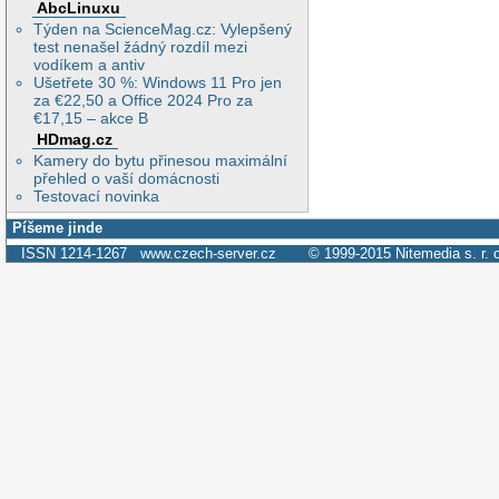
AbcLinuxu
Týden na ScienceMag.cz: Vylepšený
test nenašel žádný rozdíl mezi
vodíkem a antiv
Ušetřete 30 %: Windows 11 Pro jen
za €22,50 a Office 2024 Pro za
€17,15 – akce B
HDmag.cz
Kamery do bytu přinesou maximální
přehled o vaší domácnosti
Testovací novinka
Píšeme jinde
ISSN 1214-1267
www.czech-server.cz
© 1999-2015
Nitemedia s. r. 