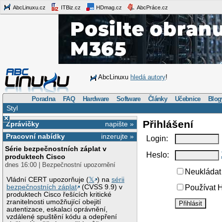
AbcLinuxu.cz
ITBiz.cz
HDmag.cz
AbcPráce.cz
AbcLinuxu
hledá autory
!
Poradna
FAQ
Hardware
Software
Články
Učebnice
Blog
Styl
×
Přihlášení
Zprávičky
napište »
Pracovní nabídky
inzerujte »
Login:
Série bezpečnostních záplat v
Heslo:
produktech Cisco
dnes 16:00 | Bezpečnostní upozornění
Neukládat 
Vládní CERT upozorňuje (
𝕏
) na
sérii
bezpečnostních záplat
(CVSS 9.9) v
Používat H
produktech Cisco řešících kritické
zranitelnosti umožňující obejití
autentizace, eskalaci oprávnění,
vzdálené spuštění kódu a odepření