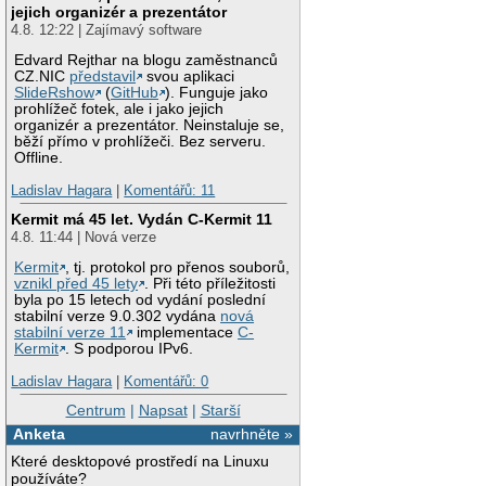
jejich organizér a prezentátor
4.8. 12:22 | Zajímavý software
Edvard Rejthar na blogu zaměstnanců
CZ.NIC
představil
svou aplikaci
SlideRshow
(
GitHub
). Funguje jako
prohlížeč fotek, ale i jako jejich
organizér a prezentátor. Neinstaluje se,
běží přímo v prohlížeči. Bez serveru.
Offline.
Ladislav Hagara
|
Komentářů: 11
Kermit má 45 let. Vydán C-Kermit 11
4.8. 11:44 | Nová verze
Kermit
, tj. protokol pro přenos souborů,
vznikl před 45 lety
. Při této příležitosti
byla po 15 letech od vydání poslední
stabilní verze 9.0.302 vydána
nová
stabilní verze 11
implementace
C-
Kermit
. S podporou IPv6.
Ladislav Hagara
|
Komentářů: 0
Centrum
|
Napsat
|
Starší
Anketa
navrhněte »
Které desktopové prostředí na Linuxu
používáte?