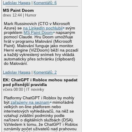
Ladislav Hagara
|
Komentářů: 6
MS Paint Doom
dnes 12:44 | Humor
Mark Russinovich (CTO v Microsoft
Azure) se
na LinkedIn pochlubil
svým
projektem
MS Paint Doom
napsaným
pomocí Claude. Hru Doom umožňuje
hrát v programu Malování (Microsoft
Paint). Malování funguje jako monitor.
Herní engine (ViZDoom) běží na pozadí
a každý vykreslený snímek hry vkládá
automaticky přes schránku (clipboard)
do Malování.
Ladislav Hagara
|
Komentářů: 2
EK: ChatGPT i Roblox mohou spadat
pod přísnější pravidla
včera 08:00 | IT novinky
Platformy ChatGPT i Roblox by mohly
být
zařazeny na seznam
mimořádně
velkých on-line platforem nebo
internetových vyhledávačů, na něž se
vztahují zvláštní podmínky podle
nařízení o digitálních službách (DSA).
Vzhledem k tomu, že ChatGPT i Roblox
oznámily počet uživatelů nad prahovou