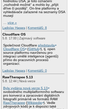
hodnotou DSA, je toto označení
„rozhodně možné“ a mohlo by „přijít
dříve či později“. On-line platformy a
vyhledávače zařazené na seznamy DSA
musejí
…
více »
Ladislav Hagara
|
Komentářů: 8
Cloudflare OS
5.8. 17:00 | Zajímavý software
Společnost Cloudflare
představila
Cloudflare OS
(
GitHub
), tj. open
source platformu navrženou pro
integraci umělé inteligence (agentů)
přímo do pracovních procesů
organizací.
Ladislav Hagara
|
Komentářů: 0
RawTherapee 5.13
5.8. 12:44 | Nová verze
Byla vydána nová verze 5.13
svobodného multiplatformního softwaru
pro konverzi a zpracování digitálních
fotografií primárně ve formátů RAW
RawTherapee
(
Wikipedie
). Vedle
zdrojových kódů je k dispozici také