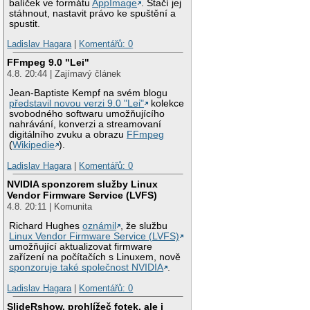
balíček ve formátu
AppImage
. Stačí jej
stáhnout, nastavit právo ke spuštění a
spustit.
Ladislav Hagara
|
Komentářů: 0
FFmpeg 9.0 "Lei"
4.8. 20:44 | Zajímavý článek
Jean-Baptiste Kempf na svém blogu
představil novou verzi 9.0 "Lei"
kolekce
svobodného softwaru umožňujícího
nahrávání, konverzi a streamovaní
digitálního zvuku a obrazu
FFmpeg
(
Wikipedie
).
Ladislav Hagara
|
Komentářů: 0
NVIDIA sponzorem služby Linux
Vendor Firmware Service (LVFS)
4.8. 20:11 | Komunita
Richard Hughes
oznámil
, že službu
Linux Vendor Firmware Service (LVFS)
umožňující aktualizovat firmware
zařízení na počítačích s Linuxem, nově
sponzoruje také společnost NVIDIA
.
Ladislav Hagara
|
Komentářů: 0
SlideRshow, prohlížeč fotek, ale i