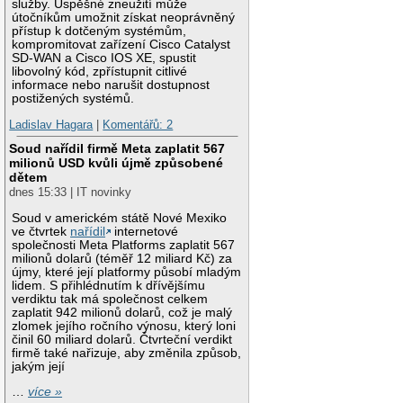
služby. Úspěšné zneužití může
útočníkům umožnit získat neoprávněný
přístup k dotčeným systémům,
kompromitovat zařízení Cisco Catalyst
SD-WAN a Cisco IOS XE, spustit
libovolný kód, zpřístupnit citlivé
informace nebo narušit dostupnost
postižených systémů.
Ladislav Hagara
|
Komentářů: 2
Soud nařídil firmě Meta zaplatit 567
milionů USD kvůli újmě způsobené
dětem
dnes 15:33 | IT novinky
Soud v americkém státě Nové Mexiko
ve čtvrtek
nařídil
internetové
společnosti Meta Platforms zaplatit 567
milionů dolarů (téměř 12 miliard Kč) za
újmy, které její platformy působí mladým
lidem. S přihlédnutím k dřívějšímu
verdiktu tak má společnost celkem
zaplatit 942 milionů dolarů, což je malý
zlomek jejího ročního výnosu, který loni
činil 60 miliard dolarů. Čtvrteční verdikt
firmě také nařizuje, aby změnila způsob,
jakým její
…
více »