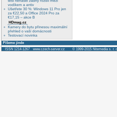
test nenašel žádný rozdíl mezi
vodíkem a antiv
Ušetřete 30 %: Windows 11 Pro jen
za €22,50 a Office 2024 Pro za
€17,15 – akce B
HDmag.cz
Kamery do bytu přinesou maximální
přehled o vaší domácnosti
Testovací novinka
Píšeme jinde
ISSN 1214-1267
www.czech-server.cz
© 1999-2015
Nitemedia s. r. 