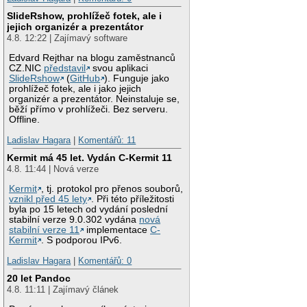
SlideRshow, prohlížeč fotek, ale i
jejich organizér a prezentátor
4.8. 12:22 | Zajímavý software
Edvard Rejthar na blogu zaměstnanců
CZ.NIC
představil
svou aplikaci
SlideRshow
(
GitHub
). Funguje jako
prohlížeč fotek, ale i jako jejich
organizér a prezentátor. Neinstaluje se,
běží přímo v prohlížeči. Bez serveru.
Offline.
Ladislav Hagara
|
Komentářů: 11
Kermit má 45 let. Vydán C-Kermit 11
4.8. 11:44 | Nová verze
Kermit
, tj. protokol pro přenos souborů,
vznikl před 45 lety
. Při této příležitosti
byla po 15 letech od vydání poslední
stabilní verze 9.0.302 vydána
nová
stabilní verze 11
implementace
C-
Kermit
. S podporou IPv6.
Ladislav Hagara
|
Komentářů: 0
20 let Pandoc
4.8. 11:11 | Zajímavý článek