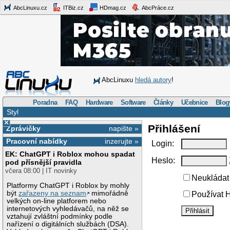
AbcLinuxu.cz
ITBiz.cz
HDmag.cz
AbcPráce.cz
AbcLinuxu
hledá autory
!
Poradna
FAQ
Hardware
Software
Články
Učebnice
Blog
Styl
×
Přihlášení
Zprávičky
napište »
Pracovní nabídky
inzerujte »
Login:
EK: ChatGPT i Roblox mohou spadat
Heslo:
pod přísnější pravidla
včera 08:00 | IT novinky
Neukládat 
Platformy ChatGPT i Roblox by mohly
být
zařazeny na seznam
mimořádně
Používat H
velkých on-line platforem nebo
internetových vyhledávačů, na něž se
vztahují zvláštní podmínky podle
nařízení o digitálních službách (DSA).