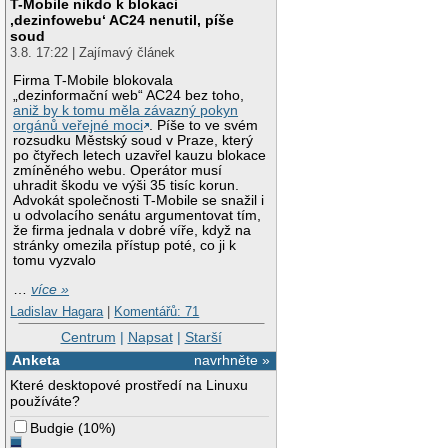
T-Mobile nikdo k blokaci
‚dezinfowebu‘ AC24 nenutil, píše
soud
3.8. 17:22 | Zajímavý článek
Firma T-Mobile blokovala
„dezinformační web“ AC24 bez toho,
aniž by k tomu měla závazný pokyn
orgánů veřejné moci
. Píše to ve svém
rozsudku Městský soud v Praze, který
po čtyřech letech uzavřel kauzu blokace
zmíněného webu. Operátor musí
uhradit škodu ve výši 35 tisíc korun.
Advokát společnosti T-Mobile se snažil i
u odvolacího senátu argumentovat tím,
že firma jednala v dobré víře, když na
stránky omezila přístup poté, co ji k
tomu vyzvalo
…
více »
Ladislav Hagara
|
Komentářů: 71
Centrum
|
Napsat
|
Starší
Anketa
navrhněte »
Které desktopové prostředí na Linuxu
používáte?
Budgie
(
10%
)