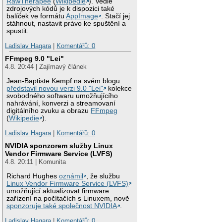
RawTherapee
(
Wikipedie
). Vedle
zdrojových kódů je k dispozici také
balíček ve formátu
AppImage
. Stačí jej
stáhnout, nastavit právo ke spuštění a
spustit.
Ladislav Hagara
|
Komentářů: 0
FFmpeg 9.0 "Lei"
4.8. 20:44 | Zajímavý článek
Jean-Baptiste Kempf na svém blogu
představil novou verzi 9.0 "Lei"
kolekce
svobodného softwaru umožňujícího
nahrávání, konverzi a streamovaní
digitálního zvuku a obrazu
FFmpeg
(
Wikipedie
).
Ladislav Hagara
|
Komentářů: 0
NVIDIA sponzorem služby Linux
Vendor Firmware Service (LVFS)
4.8. 20:11 | Komunita
Richard Hughes
oznámil
, že službu
Linux Vendor Firmware Service (LVFS)
umožňující aktualizovat firmware
zařízení na počítačích s Linuxem, nově
sponzoruje také společnost NVIDIA
.
Ladislav Hagara
|
Komentářů: 0