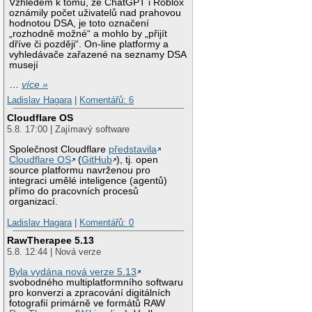
Vzhledem k tomu, že ChatGPT i Roblox
oznámily počet uživatelů nad prahovou
hodnotou DSA, je toto označení
„rozhodně možné“ a mohlo by „přijít
dříve či později“. On-line platformy a
vyhledávače zařazené na seznamy DSA
musejí
…
více »
Ladislav Hagara
|
Komentářů: 6
Cloudflare OS
5.8. 17:00 | Zajímavý software
Společnost Cloudflare
představila
Cloudflare OS
(
GitHub
), tj. open
source platformu navrženou pro
integraci umělé inteligence (agentů)
přímo do pracovních procesů
organizací.
Ladislav Hagara
|
Komentářů: 0
RawTherapee 5.13
5.8. 12:44 | Nová verze
Byla vydána nová verze 5.13
svobodného multiplatformního softwaru
pro konverzi a zpracování digitálních
fotografií primárně ve formátů RAW