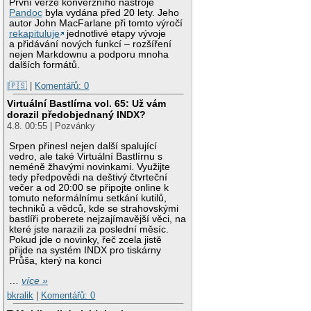
První verze konverzního nástroje
Pandoc
byla vydána před 20 lety. Jeho
autor John MacFarlane při tomto výročí
rekapituluje
jednotlivé etapy vývoje
a přidávání nových funkcí – rozšíření
nejen Markdownu a podporu mnoha
dalších formátů.
|🇵🇸
|
Komentářů: 0
Virtuální Bastlírna vol. 65: Už vám
dorazil předobjednaný INDX?
4.8. 00:55 | Pozvánky
Srpen přinesl nejen další spalující
vedro, ale také Virtuální Bastlírnu s
neméně žhavými novinkami. Využijte
tedy předpovědi na deštivý čtvrteční
večer a od 20:00 se připojte online k
tomuto neformálnímu setkání kutilů,
techniků a vědců, kde se strahovskými
bastlíři proberete nejzajímavější věci, na
které jste narazili za poslední měsíc.
Pokud jde o novinky, řeč zcela jistě
přijde na systém INDX pro tiskárny
Průša, který na konci
…
více »
bkralik
|
Komentářů: 0