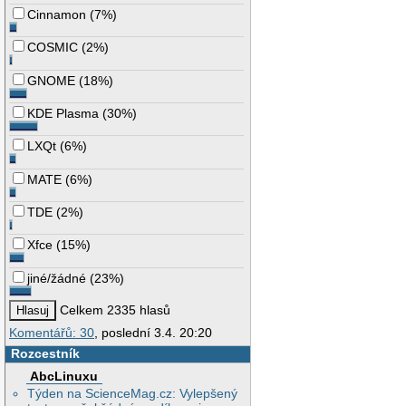
Cinnamon
(
7%
)
COSMIC
(
2%
)
GNOME
(
18%
)
KDE Plasma
(
30%
)
LXQt
(
6%
)
MATE
(
6%
)
TDE
(
2%
)
Xfce
(
15%
)
jiné/žádné
(
23%
)
Celkem 2335 hlasů
Komentářů: 30
, poslední 3.4. 20:20
Rozcestník
AbcLinuxu
Týden na ScienceMag.cz: Vylepšený