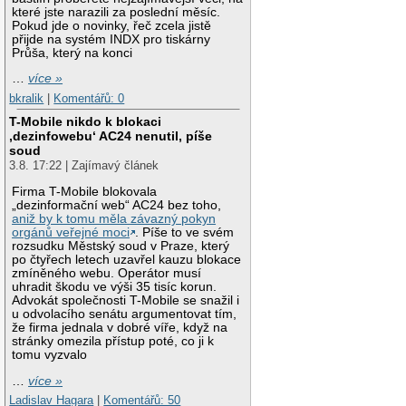
které jste narazili za poslední měsíc.
Pokud jde o novinky, řeč zcela jistě
přijde na systém INDX pro tiskárny
Průša, který na konci
…
více »
bkralik
|
Komentářů: 0
T-Mobile nikdo k blokaci
‚dezinfowebu‘ AC24 nenutil, píše
soud
3.8. 17:22 | Zajímavý článek
Firma T-Mobile blokovala
„dezinformační web“ AC24 bez toho,
aniž by k tomu měla závazný pokyn
orgánů veřejné moci
. Píše to ve svém
rozsudku Městský soud v Praze, který
po čtyřech letech uzavřel kauzu blokace
zmíněného webu. Operátor musí
uhradit škodu ve výši 35 tisíc korun.
Advokát společnosti T-Mobile se snažil i
u odvolacího senátu argumentovat tím,
že firma jednala v dobré víře, když na
stránky omezila přístup poté, co ji k
tomu vyzvalo
…
více »
Ladislav Hagara
|
Komentářů: 50