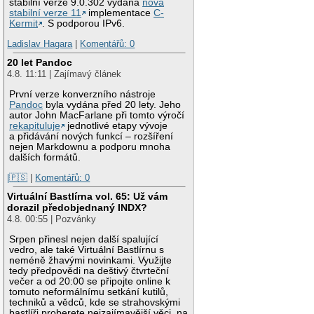
stabilní verze 9.0.302 vydána
nová
stabilní verze 11
implementace
C-
Kermit
. S podporou IPv6.
Ladislav Hagara
|
Komentářů: 0
20 let Pandoc
4.8. 11:11 | Zajímavý článek
První verze konverzního nástroje
Pandoc
byla vydána před 20 lety. Jeho
autor John MacFarlane při tomto výročí
rekapituluje
jednotlivé etapy vývoje
a přidávání nových funkcí – rozšíření
nejen Markdownu a podporu mnoha
dalších formátů.
|🇵🇸
|
Komentářů: 0
Virtuální Bastlírna vol. 65: Už vám
dorazil předobjednaný INDX?
4.8. 00:55 | Pozvánky
Srpen přinesl nejen další spalující
vedro, ale také Virtuální Bastlírnu s
neméně žhavými novinkami. Využijte
tedy předpovědi na deštivý čtvrteční
večer a od 20:00 se připojte online k
tomuto neformálnímu setkání kutilů,
techniků a vědců, kde se strahovskými
bastlíři proberete nejzajímavější věci, na