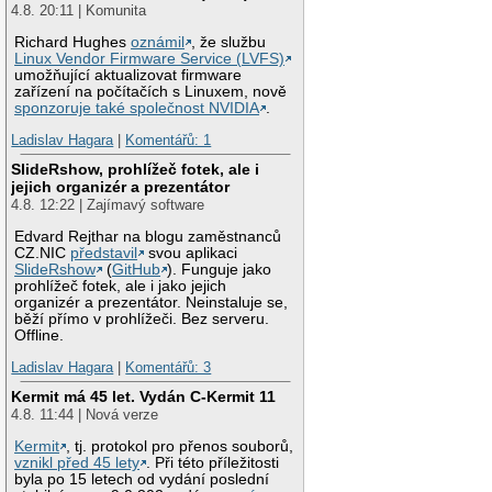
4.8. 20:11 | Komunita
Richard Hughes
oznámil
, že službu
Linux Vendor Firmware Service (LVFS)
umožňující aktualizovat firmware
zařízení na počítačích s Linuxem, nově
sponzoruje také společnost NVIDIA
.
Ladislav Hagara
|
Komentářů: 1
SlideRshow, prohlížeč fotek, ale i
jejich organizér a prezentátor
4.8. 12:22 | Zajímavý software
Edvard Rejthar na blogu zaměstnanců
CZ.NIC
představil
svou aplikaci
SlideRshow
(
GitHub
). Funguje jako
prohlížeč fotek, ale i jako jejich
organizér a prezentátor. Neinstaluje se,
běží přímo v prohlížeči. Bez serveru.
Offline.
Ladislav Hagara
|
Komentářů: 3
Kermit má 45 let. Vydán C-Kermit 11
4.8. 11:44 | Nová verze
Kermit
, tj. protokol pro přenos souborů,
vznikl před 45 lety
. Při této příležitosti
byla po 15 letech od vydání poslední