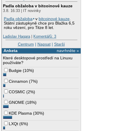
Padla obžaloba v bitcoinové kauze
3.8. 16:33 | IT novinky
Padla obžaloba
v
bitcoinové kauze
.
Státní zástupkyně chce pro Blažka 6,5
roku vězení, pro Titze 8 let.
Ladislav Hagara
|
Komentářů: 3
Centrum
|
Napsat
|
Starší
Anketa
navrhněte »
Které desktopové prostředí na Linuxu
používáte?
Budgie
(
10%
)
Cinnamon
(
7%
)
COSMIC
(
2%
)
GNOME
(
18%
)
KDE Plasma
(
30%
)
LXQt
(
6%
)