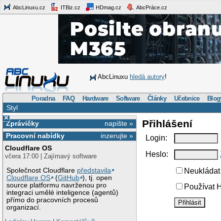
AbcLinuxu.cz
ITBiz.cz
HDmag.cz
AbcPráce.cz
AbcLinuxu
hledá autory
!
Poradna
FAQ
Hardware
Software
Články
Učebnice
Blog
Styl
×
Přihlášení
Zprávičky
napište »
Pracovní nabídky
inzerujte »
Login:
Cloudflare OS
Heslo:
včera 17:00 | Zajímavý software
Společnost Cloudflare
představila
Neukládat 
Cloudflare OS
(
GitHub
), tj. open
source platformu navrženou pro
Používat H
integraci umělé inteligence (agentů)
přímo do pracovních procesů
organizací.