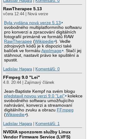
Ladislav Hagara
|
Komentářů: 0
RawTherapee 5.13
včera 12:44 | Nová verze
Byla vydána nová verze 5.13
svobodného multiplatformního softwaru
pro konverzi a zpracování digitálních
fotografií primárně ve formátů RAW
RawTherapee
(
Wikipedie
). Vedle
zdrojových kódů je k dispozici také
balíček ve formátu
AppImage
. Stačí jej
stáhnout, nastavit právo ke spuštění a
spustit.
Ladislav Hagara
|
Komentářů: 0
FFmpeg 9.0 "Lei"
4.8. 20:44 | Zajímavý článek
Jean-Baptiste Kempf na svém blogu
představil novou verzi 9.0 "Lei"
kolekce
svobodného softwaru umožňujícího
nahrávání, konverzi a streamovaní
digitálního zvuku a obrazu
FFmpeg
(
Wikipedie
).
Ladislav Hagara
|
Komentářů: 1
NVIDIA sponzorem služby Linux
Vendor Firmware Service (LVFS)