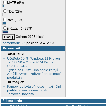
MATE
(
6%
)
TDE
(
2%
)
Xfce
(
15%
)
jiné/žádné
(
23%
)
Celkem 2326 hlasů
Komentářů: 30
, poslední 3.4. 20:20
Rozcestník
AbcLinuxu
Ušetřete 30 %: Windows 11 Pro jen
za €22,50 a Office 2024 Pro za
€17,15 – akce B
Týden na ITBiz: Čína podle zdrojů
zahájila výrobu zařízení pro domácí
produkci v
HDmag.cz
Kamery do bytu přinesou maximální
přehled o vaší domácnosti
Testovací novinka
Píšeme jinde