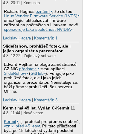
4.8. 20:11 | Komunita
Richard Hughes
oznámil
, že službu
Linux Vendor Firmware Service (LVFS)
umožňující aktualizovat firmware
zařízení na počítačích s Linuxem, nově
sponzoruje také společnost NVIDIA
.
Ladislav Hagara
|
Komentářů: 1
SlideRshow, prohlížeč fotek, ale i
jejich organizér a prezentátor
4.8. 12:22 | Zajímavý software
Edvard Rejthar na blogu zaměstnanců
CZ.NIC
představil
svou aplikaci
SlideRshow
(
GitHub
). Funguje jako
prohlížeč fotek, ale i jako jejich
organizér a prezentátor. Neinstaluje se,
běží přímo v prohlížeči. Bez serveru.
Offline.
Ladislav Hagara
|
Komentářů: 3
Kermit má 45 let. Vydán C-Kermit 11
4.8. 11:44 | Nová verze
Kermit
, tj. protokol pro přenos souborů,
vznikl před 45 lety
. Při této příležitosti
byla po 15 letech od vydání poslední