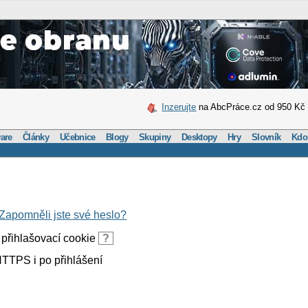
Inzerujte
na AbcPráce.cz od 950 Kč
are
Články
Učebnice
Blogy
Skupiny
Desktopy
Hry
Slovník
Kdo
Zapomněli jste své heslo?
přihlašovací cookie
?
TTPS i po přihlášení