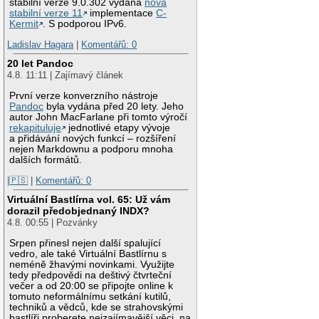
stabilní verze 9.0.302 vydána
nová
stabilní verze 11
implementace
C-
Kermit
. S podporou IPv6.
Ladislav Hagara
|
Komentářů: 0
20 let Pandoc
4.8. 11:11 | Zajímavý článek
První verze konverzního nástroje
Pandoc
byla vydána před 20 lety. Jeho
autor John MacFarlane při tomto výročí
rekapituluje
jednotlivé etapy vývoje
a přidávání nových funkcí – rozšíření
nejen Markdownu a podporu mnoha
dalších formátů.
|🇵🇸
|
Komentářů: 0
Virtuální Bastlírna vol. 65: Už vám
dorazil předobjednaný INDX?
4.8. 00:55 | Pozvánky
Srpen přinesl nejen další spalující
vedro, ale také Virtuální Bastlírnu s
neméně žhavými novinkami. Využijte
tedy předpovědi na deštivý čtvrteční
večer a od 20:00 se připojte online k
tomuto neformálnímu setkání kutilů,
techniků a vědců, kde se strahovskými
bastlíři proberete nejzajímavější věci, na