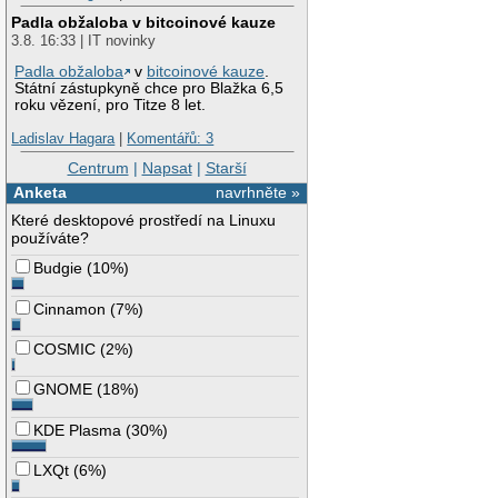
Padla obžaloba v bitcoinové kauze
3.8. 16:33 | IT novinky
Padla obžaloba
v
bitcoinové kauze
.
Státní zástupkyně chce pro Blažka 6,5
roku vězení, pro Titze 8 let.
Ladislav Hagara
|
Komentářů: 3
Centrum
|
Napsat
|
Starší
Anketa
navrhněte »
Které desktopové prostředí na Linuxu
používáte?
Budgie
(
10%
)
Cinnamon
(
7%
)
COSMIC
(
2%
)
GNOME
(
18%
)
KDE Plasma
(
30%
)
LXQt
(
6%
)