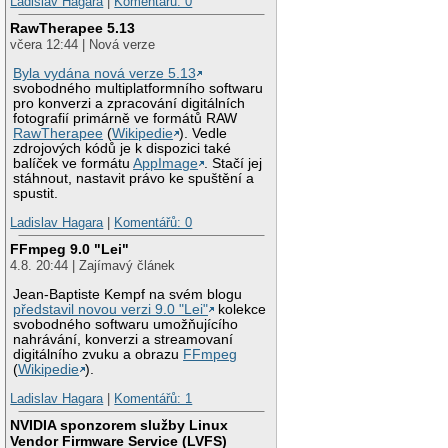
Ladislav Hagara
|
Komentářů: 0
RawTherapee 5.13
včera 12:44 | Nová verze
Byla vydána nová verze 5.13
svobodného multiplatformního softwaru
pro konverzi a zpracování digitálních
fotografií primárně ve formátů RAW
RawTherapee
(
Wikipedie
). Vedle
zdrojových kódů je k dispozici také
balíček ve formátu
AppImage
. Stačí jej
stáhnout, nastavit právo ke spuštění a
spustit.
Ladislav Hagara
|
Komentářů: 0
FFmpeg 9.0 "Lei"
4.8. 20:44 | Zajímavý článek
Jean-Baptiste Kempf na svém blogu
představil novou verzi 9.0 "Lei"
kolekce
svobodného softwaru umožňujícího
nahrávání, konverzi a streamovaní
digitálního zvuku a obrazu
FFmpeg
(
Wikipedie
).
Ladislav Hagara
|
Komentářů: 1
NVIDIA sponzorem služby Linux
Vendor Firmware Service (LVFS)