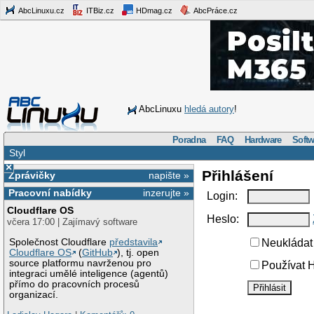
AbcLinuxu.cz
ITBiz.cz
HDmag.cz
AbcPráce.cz
AbcLinuxu
hledá autory
!
Poradna
FAQ
Hardware
Softw
Styl
×
Přihlášení
Zprávičky
napište »
Pracovní nabídky
inzerujte »
Login:
Cloudflare OS
Heslo:
včera 17:00 | Zajímavý software
Společnost Cloudflare
představila
Neukládat 
Cloudflare OS
(
GitHub
), tj. open
source platformu navrženou pro
Používat H
integraci umělé inteligence (agentů)
přímo do pracovních procesů
organizací.