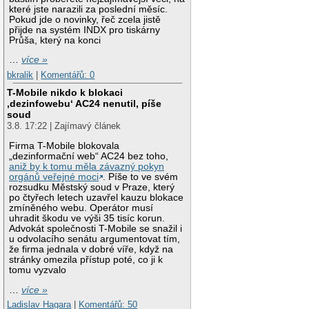
které jste narazili za poslední měsíc.
Pokud jde o novinky, řeč zcela jistě
přijde na systém INDX pro tiskárny
Průša, který na konci
…
více »
bkralik
|
Komentářů: 0
T-Mobile nikdo k blokaci
‚dezinfowebu‘ AC24 nenutil, píše
soud
3.8. 17:22 | Zajímavý článek
Firma T-Mobile blokovala
„dezinformační web“ AC24 bez toho,
aniž by k tomu měla závazný pokyn
orgánů veřejné moci
. Píše to ve svém
rozsudku Městský soud v Praze, který
po čtyřech letech uzavřel kauzu blokace
zmíněného webu. Operátor musí
uhradit škodu ve výši 35 tisíc korun.
Advokát společnosti T-Mobile se snažil i
u odvolacího senátu argumentovat tím,
že firma jednala v dobré víře, když na
stránky omezila přístup poté, co ji k
tomu vyzvalo
…
více »
Ladislav Hagara
|
Komentářů: 50