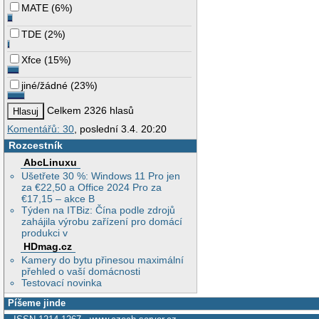
MATE
(
6%
)
TDE
(
2%
)
Xfce
(
15%
)
jiné/žádné
(
23%
)
Celkem 2326 hlasů
Komentářů: 30
, poslední 3.4. 20:20
Rozcestník
AbcLinuxu
Ušetřete 30 %: Windows 11 Pro jen
za €22,50 a Office 2024 Pro za
€17,15 – akce B
Týden na ITBiz: Čína podle zdrojů
zahájila výrobu zařízení pro domácí
produkci v
HDmag.cz
Kamery do bytu přinesou maximální
přehled o vaší domácnosti
Testovací novinka
Píšeme jinde