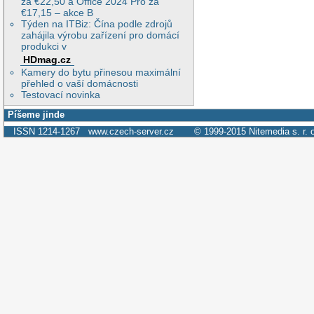
za €22,50 a Office 2024 Pro za
€17,15 – akce B
Týden na ITBiz: Čína podle zdrojů
zahájila výrobu zařízení pro domácí
produkci v
HDmag.cz
Kamery do bytu přinesou maximální
přehled o vaší domácnosti
Testovací novinka
Píšeme jinde
ISSN 1214-1267
www.czech-server.cz
© 1999-2015
Nitemedia s. r. 