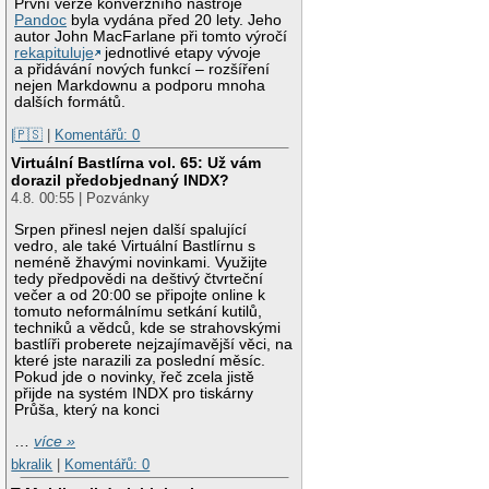
První verze konverzního nástroje
Pandoc
byla vydána před 20 lety. Jeho
autor John MacFarlane při tomto výročí
rekapituluje
jednotlivé etapy vývoje
a přidávání nových funkcí – rozšíření
nejen Markdownu a podporu mnoha
dalších formátů.
|🇵🇸
|
Komentářů: 0
Virtuální Bastlírna vol. 65: Už vám
dorazil předobjednaný INDX?
4.8. 00:55 | Pozvánky
Srpen přinesl nejen další spalující
vedro, ale také Virtuální Bastlírnu s
neméně žhavými novinkami. Využijte
tedy předpovědi na deštivý čtvrteční
večer a od 20:00 se připojte online k
tomuto neformálnímu setkání kutilů,
techniků a vědců, kde se strahovskými
bastlíři proberete nejzajímavější věci, na
které jste narazili za poslední měsíc.
Pokud jde o novinky, řeč zcela jistě
přijde na systém INDX pro tiskárny
Průša, který na konci
…
více »
bkralik
|
Komentářů: 0