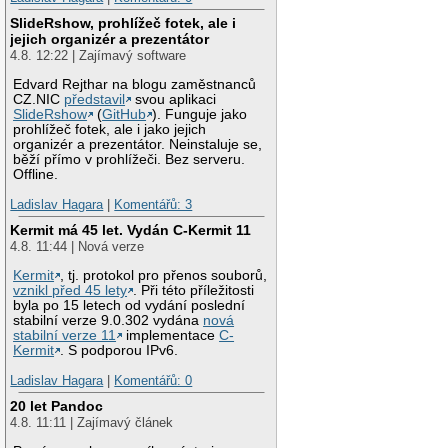
SlideRshow, prohlížeč fotek, ale i
jejich organizér a prezentátor
4.8. 12:22 | Zajímavý software
Edvard Rejthar na blogu zaměstnanců
CZ.NIC
představil
svou aplikaci
SlideRshow
(
GitHub
). Funguje jako
prohlížeč fotek, ale i jako jejich
organizér a prezentátor. Neinstaluje se,
běží přímo v prohlížeči. Bez serveru.
Offline.
Ladislav Hagara
|
Komentářů: 3
Kermit má 45 let. Vydán C-Kermit 11
4.8. 11:44 | Nová verze
Kermit
, tj. protokol pro přenos souborů,
vznikl před 45 lety
. Při této příležitosti
byla po 15 letech od vydání poslední
stabilní verze 9.0.302 vydána
nová
stabilní verze 11
implementace
C-
Kermit
. S podporou IPv6.
Ladislav Hagara
|
Komentářů: 0
20 let Pandoc
4.8. 11:11 | Zajímavý článek