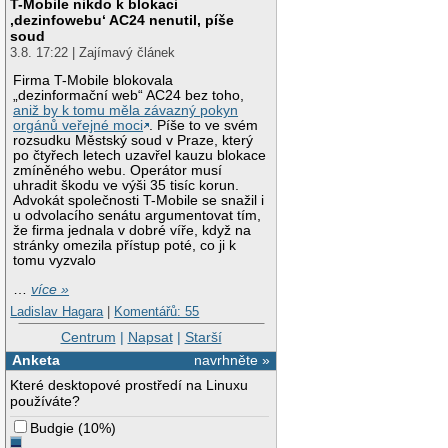
T-Mobile nikdo k blokaci
‚dezinfowebu‘ AC24 nenutil, píše
soud
3.8. 17:22 | Zajímavý článek
Firma T-Mobile blokovala
„dezinformační web“ AC24 bez toho,
aniž by k tomu měla závazný pokyn
orgánů veřejné moci
. Píše to ve svém
rozsudku Městský soud v Praze, který
po čtyřech letech uzavřel kauzu blokace
zmíněného webu. Operátor musí
uhradit škodu ve výši 35 tisíc korun.
Advokát společnosti T-Mobile se snažil i
u odvolacího senátu argumentovat tím,
že firma jednala v dobré víře, když na
stránky omezila přístup poté, co ji k
tomu vyzvalo
…
více »
Ladislav Hagara
|
Komentářů: 55
Centrum
|
Napsat
|
Starší
Anketa
navrhněte »
Které desktopové prostředí na Linuxu
používáte?
Budgie
(
10%
)