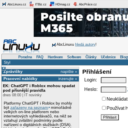
AbcLinuxu.cz
ITBiz.cz
HDmag.cz
AbcPráce.cz
AbcLinuxu
hledá autory
!
Poradna
FAQ
Hardware
Software
Články
Učebnice
Blog
Styl
×
Přihlášení
Zprávičky
napište »
Pracovní nabídky
inzerujte »
Login:
EK: ChatGPT i Roblox mohou spadat
Heslo:
pod přísnější pravidla
dnes 08:00 | IT novinky
Neukládat 
Platformy ChatGPT i Roblox by mohly
být
zařazeny na seznam
mimořádně
Používat H
velkých on-line platforem nebo
internetových vyhledávačů, na něž se
vztahují zvláštní podmínky podle
nařízení o digitálních službách (DSA).