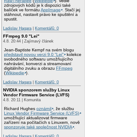
RawTherapee
(
Wikipedie
). Vedle
zdrojových kódů je k dispozici také
balíček ve formátu
AppImage
. Stačí jej
stáhnout, nastavit právo ke spuštění a
spustit.
Ladislav Hagara
|
Komentářů: 0
FFmpeg 9.0 "Lei"
4.8. 20:44 | Zajímavý článek
Jean-Baptiste Kempf na svém blogu
představil novou verzi 9.0 "Lei"
kolekce
svobodného softwaru umožňujícího
nahrávání, konverzi a streamovaní
digitálního zvuku a obrazu
FFmpeg
(
Wikipedie
).
Ladislav Hagara
|
Komentářů: 0
NVIDIA sponzorem služby Linux
Vendor Firmware Service (LVFS)
4.8. 20:11 | Komunita
Richard Hughes
oznámil
, že službu
Linux Vendor Firmware Service (LVFS)
umožňující aktualizovat firmware
zařízení na počítačích s Linuxem, nově
sponzoruje také společnost NVIDIA
.
Ladislav Hagara
|
Komentářů: 0