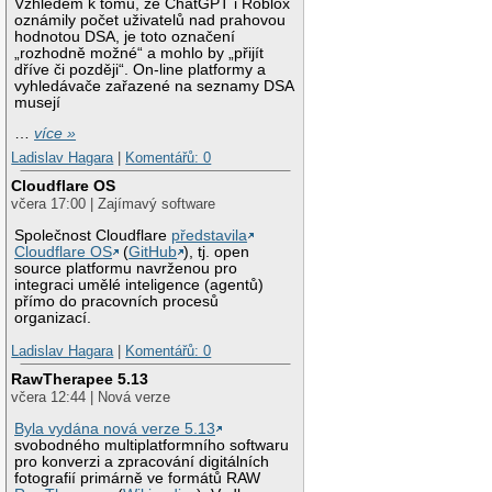
Vzhledem k tomu, že ChatGPT i Roblox
oznámily počet uživatelů nad prahovou
hodnotou DSA, je toto označení
„rozhodně možné“ a mohlo by „přijít
dříve či později“. On-line platformy a
vyhledávače zařazené na seznamy DSA
musejí
…
více »
Ladislav Hagara
|
Komentářů: 0
Cloudflare OS
včera 17:00 | Zajímavý software
Společnost Cloudflare
představila
Cloudflare OS
(
GitHub
), tj. open
source platformu navrženou pro
integraci umělé inteligence (agentů)
přímo do pracovních procesů
organizací.
Ladislav Hagara
|
Komentářů: 0
RawTherapee 5.13
včera 12:44 | Nová verze
Byla vydána nová verze 5.13
svobodného multiplatformního softwaru
pro konverzi a zpracování digitálních
fotografií primárně ve formátů RAW