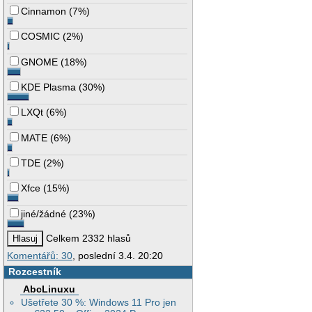
Cinnamon
(
7%
)
COSMIC
(
2%
)
GNOME
(
18%
)
KDE Plasma
(
30%
)
LXQt
(
6%
)
MATE
(
6%
)
TDE
(
2%
)
Xfce
(
15%
)
jiné/žádné
(
23%
)
Celkem 2332 hlasů
Komentářů: 30
, poslední 3.4. 20:20
Rozcestník
AbcLinuxu
Ušetřete 30 %: Windows 11 Pro jen