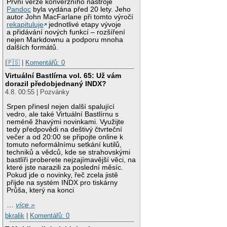
První verze konverzního nástroje
Pandoc
byla vydána před 20 lety. Jeho
autor John MacFarlane při tomto výročí
rekapituluje
jednotlivé etapy vývoje
a přidávání nových funkcí – rozšíření
nejen Markdownu a podporu mnoha
dalších formátů.
|🇵🇸
|
Komentářů: 0
Virtuální Bastlírna vol. 65: Už vám
dorazil předobjednaný INDX?
4.8. 00:55 | Pozvánky
Srpen přinesl nejen další spalující
vedro, ale také Virtuální Bastlírnu s
neméně žhavými novinkami. Využijte
tedy předpovědi na deštivý čtvrteční
večer a od 20:00 se připojte online k
tomuto neformálnímu setkání kutilů,
techniků a vědců, kde se strahovskými
bastlíři proberete nejzajímavější věci, na
které jste narazili za poslední měsíc.
Pokud jde o novinky, řeč zcela jistě
přijde na systém INDX pro tiskárny
Průša, který na konci
…
více »
bkralik
|
Komentářů: 0