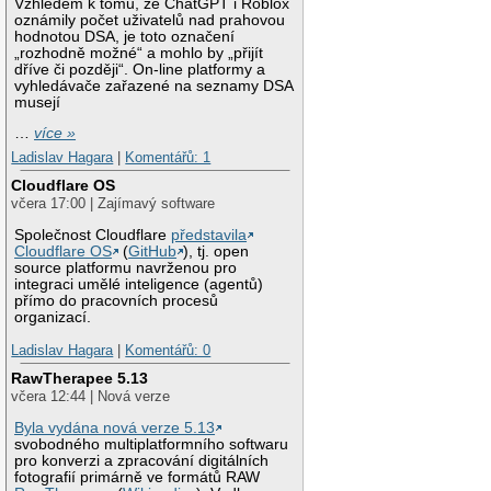
Vzhledem k tomu, že ChatGPT i Roblox
oznámily počet uživatelů nad prahovou
hodnotou DSA, je toto označení
„rozhodně možné“ a mohlo by „přijít
dříve či později“. On-line platformy a
vyhledávače zařazené na seznamy DSA
musejí
…
více »
Ladislav Hagara
|
Komentářů: 1
Cloudflare OS
včera 17:00 | Zajímavý software
Společnost Cloudflare
představila
Cloudflare OS
(
GitHub
), tj. open
source platformu navrženou pro
integraci umělé inteligence (agentů)
přímo do pracovních procesů
organizací.
Ladislav Hagara
|
Komentářů: 0
RawTherapee 5.13
včera 12:44 | Nová verze
Byla vydána nová verze 5.13
svobodného multiplatformního softwaru
pro konverzi a zpracování digitálních
fotografií primárně ve formátů RAW