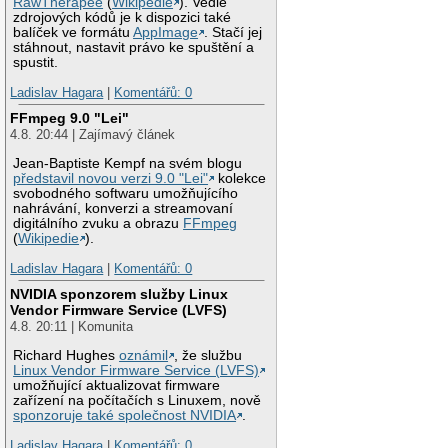
RawTherapee
(
Wikipedie
). Vedle
zdrojových kódů je k dispozici také
balíček ve formátu
AppImage
. Stačí jej
stáhnout, nastavit právo ke spuštění a
spustit.
Ladislav Hagara
|
Komentářů: 0
FFmpeg 9.0 "Lei"
4.8. 20:44 | Zajímavý článek
Jean-Baptiste Kempf na svém blogu
představil novou verzi 9.0 "Lei"
kolekce
svobodného softwaru umožňujícího
nahrávání, konverzi a streamovaní
digitálního zvuku a obrazu
FFmpeg
(
Wikipedie
).
Ladislav Hagara
|
Komentářů: 0
NVIDIA sponzorem služby Linux
Vendor Firmware Service (LVFS)
4.8. 20:11 | Komunita
Richard Hughes
oznámil
, že službu
Linux Vendor Firmware Service (LVFS)
umožňující aktualizovat firmware
zařízení na počítačích s Linuxem, nově
sponzoruje také společnost NVIDIA
.
Ladislav Hagara
|
Komentářů: 0