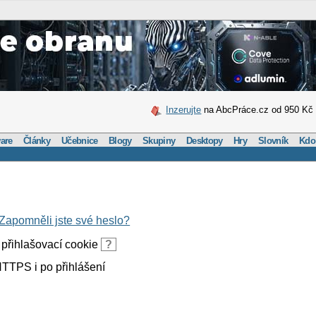
Inzerujte
na AbcPráce.cz od 950 Kč
are
Články
Učebnice
Blogy
Skupiny
Desktopy
Hry
Slovník
Kdo
Zapomněli jste své heslo?
přihlašovací cookie
?
TTPS i po přihlášení