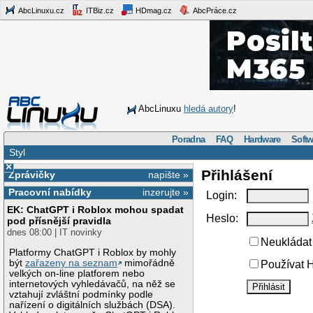
AbcLinuxu.cz
ITBiz.cz
HDmag.cz
AbcPráce.cz
AbcLinuxu
hledá autory
!
Poradna
FAQ
Hardware
Softw
Styl
×
Přihlášení
Zprávičky
napište »
Pracovní nabídky
inzerujte »
Login:
EK: ChatGPT i Roblox mohou spadat
Heslo:
pod přísnější pravidla
dnes 08:00 | IT novinky
Neukládat 
Platformy ChatGPT i Roblox by mohly
být
zařazeny na seznam
mimořádně
Používat H
velkých on-line platforem nebo
internetových vyhledávačů, na něž se
vztahují zvláštní podmínky podle
nařízení o digitálních službách (DSA).