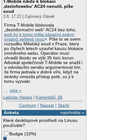
T-Mobile nikdo k blokaci
‚dezinfowebu‘ AC24 nenutil, píše
soud
3.8. 17:22 | Zajímavý článek
Firma T-Mobile blokovala
„dezinformační web“ AC24 bez toho,
aniž by k tomu měla závazný pokyn
orgánů veřejné moci
. Píše to ve svém
rozsudku Městský soud v Praze, který
po čtyřech letech uzavřel kauzu blokace
zmíněného webu. Operátor musí
uhradit škodu ve výši 35 tisíc korun.
Advokát společnosti T-Mobile se snažil i
u odvolacího senátu argumentovat tím,
že firma jednala v dobré víře, když na
stránky omezila přístup poté, co ji k
tomu vyzvalo
…
více »
Ladislav Hagara
|
Komentářů: 68
Centrum
|
Napsat
|
Starší
Anketa
navrhněte »
Které desktopové prostředí na Linuxu
používáte?
Budgie
(
10%
)