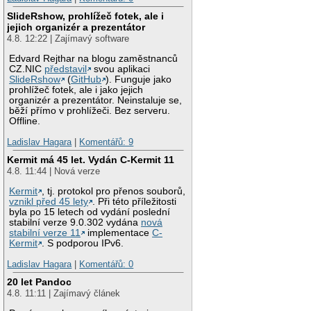
SlideRshow, prohlížeč fotek, ale i
jejich organizér a prezentátor
4.8. 12:22 | Zajímavý software
Edvard Rejthar na blogu zaměstnanců
CZ.NIC
představil
svou aplikaci
SlideRshow
(
GitHub
). Funguje jako
prohlížeč fotek, ale i jako jejich
organizér a prezentátor. Neinstaluje se,
běží přímo v prohlížeči. Bez serveru.
Offline.
Ladislav Hagara
|
Komentářů: 9
Kermit má 45 let. Vydán C-Kermit 11
4.8. 11:44 | Nová verze
Kermit
, tj. protokol pro přenos souborů,
vznikl před 45 lety
. Při této příležitosti
byla po 15 letech od vydání poslední
stabilní verze 9.0.302 vydána
nová
stabilní verze 11
implementace
C-
Kermit
. S podporou IPv6.
Ladislav Hagara
|
Komentářů: 0
20 let Pandoc
4.8. 11:11 | Zajímavý článek