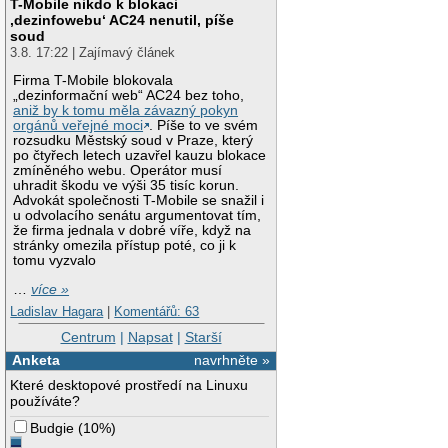
T-Mobile nikdo k blokaci
‚dezinfowebu‘ AC24 nenutil, píše
soud
3.8. 17:22 | Zajímavý článek
Firma T-Mobile blokovala
„dezinformační web“ AC24 bez toho,
aniž by k tomu měla závazný pokyn
orgánů veřejné moci
. Píše to ve svém
rozsudku Městský soud v Praze, který
po čtyřech letech uzavřel kauzu blokace
zmíněného webu. Operátor musí
uhradit škodu ve výši 35 tisíc korun.
Advokát společnosti T-Mobile se snažil i
u odvolacího senátu argumentovat tím,
že firma jednala v dobré víře, když na
stránky omezila přístup poté, co ji k
tomu vyzvalo
…
více »
Ladislav Hagara
|
Komentářů: 63
Centrum
|
Napsat
|
Starší
Anketa
navrhněte »
Které desktopové prostředí na Linuxu
používáte?
Budgie
(
10%
)