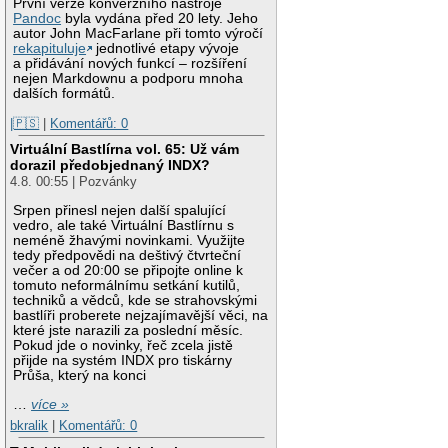
První verze konverzního nástroje
Pandoc
byla vydána před 20 lety. Jeho
autor John MacFarlane při tomto výročí
rekapituluje
jednotlivé etapy vývoje
a přidávání nových funkcí – rozšíření
nejen Markdownu a podporu mnoha
dalších formátů.
|🇵🇸
|
Komentářů: 0
Virtuální Bastlírna vol. 65: Už vám
dorazil předobjednaný INDX?
4.8. 00:55 | Pozvánky
Srpen přinesl nejen další spalující
vedro, ale také Virtuální Bastlírnu s
neméně žhavými novinkami. Využijte
tedy předpovědi na deštivý čtvrteční
večer a od 20:00 se připojte online k
tomuto neformálnímu setkání kutilů,
techniků a vědců, kde se strahovskými
bastlíři proberete nejzajímavější věci, na
které jste narazili za poslední měsíc.
Pokud jde o novinky, řeč zcela jistě
přijde na systém INDX pro tiskárny
Průša, který na konci
…
více »
bkralik
|
Komentářů: 0