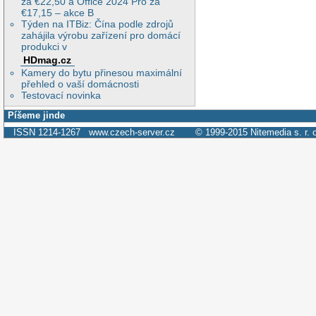
za €22,50 a Office 2024 Pro za
€17,15 – akce B
Týden na ITBiz: Čína podle zdrojů
zahájila výrobu zařízení pro domácí
produkci v
HDmag.cz
Kamery do bytu přinesou maximální
přehled o vaší domácnosti
Testovací novinka
Píšeme jinde
ISSN 1214-1267
www.czech-server.cz
© 1999-2015
Nitemedia s. r. 