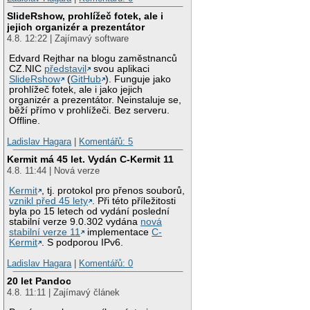
SlideRshow, prohlížeč fotek, ale i
jejich organizér a prezentátor
4.8. 12:22 | Zajímavý software
Edvard Rejthar na blogu zaměstnanců
CZ.NIC
představil
svou aplikaci
SlideRshow
(
GitHub
). Funguje jako
prohlížeč fotek, ale i jako jejich
organizér a prezentátor. Neinstaluje se,
běží přímo v prohlížeči. Bez serveru.
Offline.
Ladislav Hagara
|
Komentářů: 5
Kermit má 45 let. Vydán C-Kermit 11
4.8. 11:44 | Nová verze
Kermit
, tj. protokol pro přenos souborů,
vznikl před 45 lety
. Při této příležitosti
byla po 15 letech od vydání poslední
stabilní verze 9.0.302 vydána
nová
stabilní verze 11
implementace
C-
Kermit
. S podporou IPv6.
Ladislav Hagara
|
Komentářů: 0
20 let Pandoc
4.8. 11:11 | Zajímavý článek