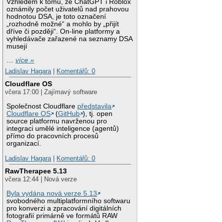
Vzhledem k tomu, že ChatGPT i Roblox
oznámily počet uživatelů nad prahovou
hodnotou DSA, je toto označení
„rozhodně možné“ a mohlo by „přijít
dříve či později“. On-line platformy a
vyhledávače zařazené na seznamy DSA
musejí
…
více »
Ladislav Hagara
|
Komentářů: 0
Cloudflare OS
včera 17:00 | Zajímavý software
Společnost Cloudflare
představila
Cloudflare OS
(
GitHub
), tj. open
source platformu navrženou pro
integraci umělé inteligence (agentů)
přímo do pracovních procesů
organizací.
Ladislav Hagara
|
Komentářů: 0
RawTherapee 5.13
včera 12:44 | Nová verze
Byla vydána nová verze 5.13
svobodného multiplatformního softwaru
pro konverzi a zpracování digitálních
fotografií primárně ve formátů RAW