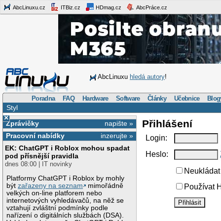
AbcLinuxu.cz
ITBiz.cz
HDmag.cz
AbcPráce.cz
AbcLinuxu
hledá autory
!
Poradna
FAQ
Hardware
Software
Články
Učebnice
Blog
Styl
×
Přihlášení
Zprávičky
napište »
Pracovní nabídky
inzerujte »
Login:
EK: ChatGPT i Roblox mohou spadat
Heslo:
pod přísnější pravidla
dnes 08:00 | IT novinky
Neukládat 
Platformy ChatGPT i Roblox by mohly
být
zařazeny na seznam
mimořádně
Používat H
velkých on-line platforem nebo
internetových vyhledávačů, na něž se
vztahují zvláštní podmínky podle
nařízení o digitálních službách (DSA).