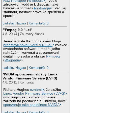
RawTherapee
(
Wikipedie
). Vedle
zdrojových kódů je k dispozici také
balíček ve formátu
AppImage
. Stačí jej
stáhnout, nastavit právo ke spuštění a
spustit.
Ladislav Hagara
|
Komentářů: 0
FFmpeg 9.0 "Lei"
4.8. 20:44 | Zajímavý článek
Jean-Baptiste Kempf na svém blogu
představil novou verzi 9.0 "Lei"
kolekce
svobodného softwaru umožňujícího
nahrávání, konverzi a streamovaní
digitálního zvuku a obrazu
FFmpeg
(
Wikipedie
).
Ladislav Hagara
|
Komentářů: 0
NVIDIA sponzorem služby Linux
Vendor Firmware Service (LVFS)
4.8. 20:11 | Komunita
Richard Hughes
oznámil
, že službu
Linux Vendor Firmware Service (LVFS)
umožňující aktualizovat firmware
zařízení na počítačích s Linuxem, nově
sponzoruje také společnost NVIDIA
.
Ladislav Hagara
|
Komentářů: 0