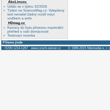
AbcLinuxu
Událo se v týdnu 32/2026
Týden na ScienceMag.cz: Vylepšený
test nenašel žádný rozdíl mezi
vodíkem a antiv
HDmag.cz
Kamery do bytu přinesou maximální
přehled o vaší domácnosti
Testovací novinka
Píšeme jinde
ISSN 1214-1267
www.czech-server.cz
© 1999-2015
Nitemedia s. r. 