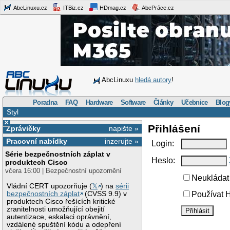
AbcLinuxu.cz
ITBiz.cz
HDmag.cz
AbcPráce.cz
AbcLinuxu
hledá autory
!
Poradna
FAQ
Hardware
Software
Články
Učebnice
Blog
Styl
×
Přihlášení
Zprávičky
napište »
Pracovní nabídky
inzerujte »
Login:
Série bezpečnostních záplat v
Heslo:
produktech Cisco
včera 16:00 | Bezpečnostní upozornění
Neukládat 
Vládní CERT upozorňuje (
𝕏
) na
sérii
bezpečnostních záplat
(CVSS 9.9) v
Používat H
produktech Cisco řešících kritické
zranitelnosti umožňující obejití
autentizace, eskalaci oprávnění,
vzdálené spuštění kódu a odepření