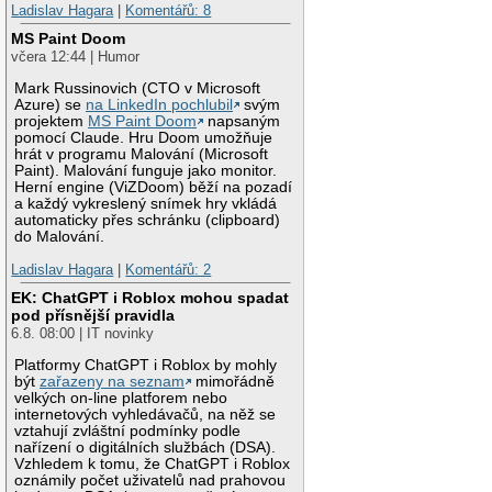
Ladislav Hagara
|
Komentářů: 8
MS Paint Doom
včera 12:44 | Humor
Mark Russinovich (CTO v Microsoft
Azure) se
na LinkedIn pochlubil
svým
projektem
MS Paint Doom
napsaným
pomocí Claude. Hru Doom umožňuje
hrát v programu Malování (Microsoft
Paint). Malování funguje jako monitor.
Herní engine (ViZDoom) běží na pozadí
a každý vykreslený snímek hry vkládá
automaticky přes schránku (clipboard)
do Malování.
Ladislav Hagara
|
Komentářů: 2
EK: ChatGPT i Roblox mohou spadat
pod přísnější pravidla
6.8. 08:00 | IT novinky
Platformy ChatGPT i Roblox by mohly
být
zařazeny na seznam
mimořádně
velkých on-line platforem nebo
internetových vyhledávačů, na něž se
vztahují zvláštní podmínky podle
nařízení o digitálních službách (DSA).
Vzhledem k tomu, že ChatGPT i Roblox
oznámily počet uživatelů nad prahovou