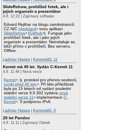
SlideRshow, prohlížeč fotek, ale i
jejich organizér a prezentátor
4.8. 12:22 | Zajímavý software
Edvard Rejthar na blogu zaměstnanců
CZ.NIC
představil
svou aplikaci
SlideRshow
(
GitHub
). Funguje jako
prohlížeč fotek, ale i jako jejich
organizér a prezentátor. Neinstaluje se,
běží přímo v prohlížeči. Bez serveru.
Offline.
Ladislav Hagara
|
Komentářů: 11
Kermit má 45 let. Vydán C-Kermit 11
4.8. 11:44 | Nová verze
Kermit
, tj. protokol pro přenos souborů,
vznikl před 45 lety
. Při této příležitosti
byla po 15 letech od vydání poslední
stabilní verze 9.0.302 vydána
nová
stabilní verze 11
implementace
C-
Kermit
. S podporou IPv6.
Ladislav Hagara
|
Komentářů: 0
20 let Pandoc
4.8. 11:11 | Zajímavý článek