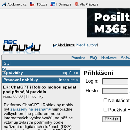
AbcLinuxu.cz
ITBiz.cz
HDmag.cz
AbcPráce.cz
AbcLinuxu
hledá autory
!
Poradna
FAQ
Hardware
Softw
Styl
×
Přihlášení
Zprávičky
napište »
Pracovní nabídky
inzerujte »
Login:
EK: ChatGPT i Roblox mohou spadat
Heslo:
pod přísnější pravidla
včera 08:00 | IT novinky
Neukládat 
Platformy ChatGPT i Roblox by mohly
být
zařazeny na seznam
mimořádně
Používat H
velkých on-line platforem nebo
internetových vyhledávačů, na něž se
vztahují zvláštní podmínky podle
nařízení o digitálních službách (DSA).