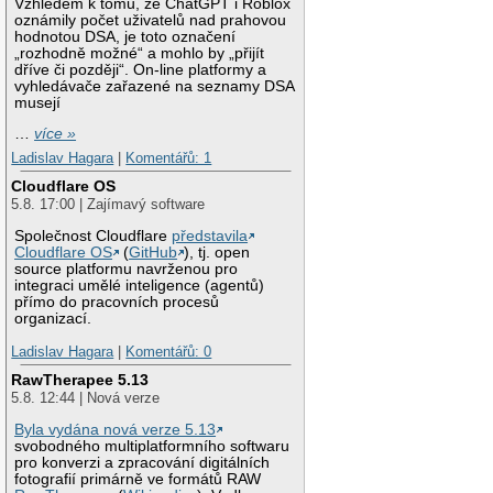
Vzhledem k tomu, že ChatGPT i Roblox
oznámily počet uživatelů nad prahovou
hodnotou DSA, je toto označení
„rozhodně možné“ a mohlo by „přijít
dříve či později“. On-line platformy a
vyhledávače zařazené na seznamy DSA
musejí
…
více »
Ladislav Hagara
|
Komentářů: 1
Cloudflare OS
5.8. 17:00 | Zajímavý software
Společnost Cloudflare
představila
Cloudflare OS
(
GitHub
), tj. open
source platformu navrženou pro
integraci umělé inteligence (agentů)
přímo do pracovních procesů
organizací.
Ladislav Hagara
|
Komentářů: 0
RawTherapee 5.13
5.8. 12:44 | Nová verze
Byla vydána nová verze 5.13
svobodného multiplatformního softwaru
pro konverzi a zpracování digitálních
fotografií primárně ve formátů RAW