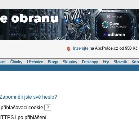
Inzerujte
na AbcPráce.cz od 950 Kč
are
Články
Učebnice
Blogy
Skupiny
Desktopy
Hry
Slovník
Kdo
Zapomněli jste své heslo?
přihlašovací cookie
?
TTPS i po přihlášení