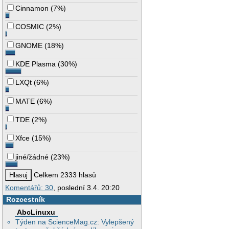
Cinnamon
(
7%
)
COSMIC
(
2%
)
GNOME
(
18%
)
KDE Plasma
(
30%
)
LXQt
(
6%
)
MATE
(
6%
)
TDE
(
2%
)
Xfce
(
15%
)
jiné/žádné
(
23%
)
Celkem 2333 hlasů
Komentářů: 30
, poslední 3.4. 20:20
Rozcestník
AbcLinuxu
Týden na ScienceMag.cz: Vylepšený