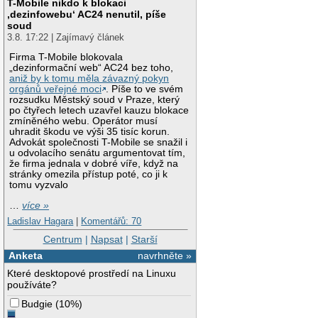
T-Mobile nikdo k blokaci
‚dezinfowebu‘ AC24 nenutil, píše
soud
3.8. 17:22 | Zajímavý článek
Firma T-Mobile blokovala
„dezinformační web“ AC24 bez toho,
aniž by k tomu měla závazný pokyn
orgánů veřejné moci
. Píše to ve svém
rozsudku Městský soud v Praze, který
po čtyřech letech uzavřel kauzu blokace
zmíněného webu. Operátor musí
uhradit škodu ve výši 35 tisíc korun.
Advokát společnosti T-Mobile se snažil i
u odvolacího senátu argumentovat tím,
že firma jednala v dobré víře, když na
stránky omezila přístup poté, co ji k
tomu vyzvalo
…
více »
Ladislav Hagara
|
Komentářů: 70
Centrum
|
Napsat
|
Starší
Anketa
navrhněte »
Které desktopové prostředí na Linuxu
používáte?
Budgie
(
10%
)