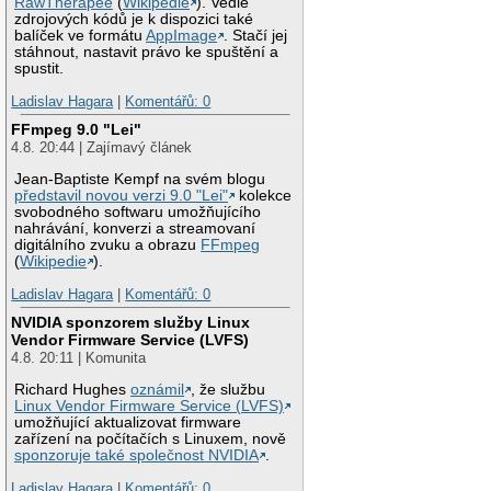
RawTherapee
(
Wikipedie
). Vedle
zdrojových kódů je k dispozici také
balíček ve formátu
AppImage
. Stačí jej
stáhnout, nastavit právo ke spuštění a
spustit.
Ladislav Hagara
|
Komentářů: 0
FFmpeg 9.0 "Lei"
4.8. 20:44 | Zajímavý článek
Jean-Baptiste Kempf na svém blogu
představil novou verzi 9.0 "Lei"
kolekce
svobodného softwaru umožňujícího
nahrávání, konverzi a streamovaní
digitálního zvuku a obrazu
FFmpeg
(
Wikipedie
).
Ladislav Hagara
|
Komentářů: 0
NVIDIA sponzorem služby Linux
Vendor Firmware Service (LVFS)
4.8. 20:11 | Komunita
Richard Hughes
oznámil
, že službu
Linux Vendor Firmware Service (LVFS)
umožňující aktualizovat firmware
zařízení na počítačích s Linuxem, nově
sponzoruje také společnost NVIDIA
.
Ladislav Hagara
|
Komentářů: 0