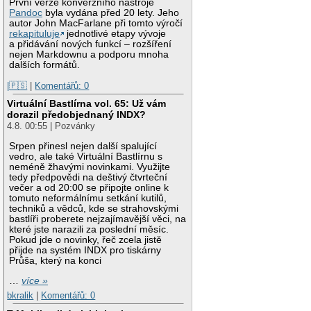
První verze konverzního nástroje
Pandoc
byla vydána před 20 lety. Jeho
autor John MacFarlane při tomto výročí
rekapituluje
jednotlivé etapy vývoje
a přidávání nových funkcí – rozšíření
nejen Markdownu a podporu mnoha
dalších formátů.
|🇵🇸
|
Komentářů: 0
Virtuální Bastlírna vol. 65: Už vám
dorazil předobjednaný INDX?
4.8. 00:55 | Pozvánky
Srpen přinesl nejen další spalující
vedro, ale také Virtuální Bastlírnu s
neméně žhavými novinkami. Využijte
tedy předpovědi na deštivý čtvrteční
večer a od 20:00 se připojte online k
tomuto neformálnímu setkání kutilů,
techniků a vědců, kde se strahovskými
bastlíři proberete nejzajímavější věci, na
které jste narazili za poslední měsíc.
Pokud jde o novinky, řeč zcela jistě
přijde na systém INDX pro tiskárny
Průša, který na konci
…
více »
bkralik
|
Komentářů: 0