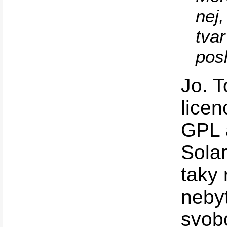
nej
tva
posl
Jo. T
lice
GPL 
Solar
taky 
neby
svob