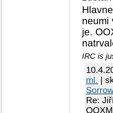
Hlavne
neumi 
je. OO
natrval
IRC is ju
10.4.2
ml.
| s
Sorrow
Re: Ji
OOXM