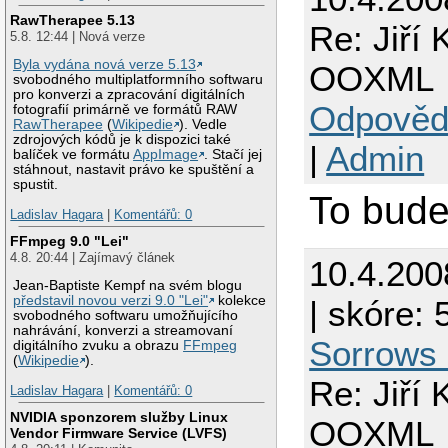
RawTherapee 5.13
Re: Jiří
5.8. 12:44 | Nová verze
Byla vydána nová verze 5.13
OOXML
svobodného multiplatformního softwaru
pro konverzi a zpracování digitálních
Odpověd
fotografií primárně ve formátů RAW
RawTherapee
(
Wikipedie
). Vedle
zdrojových kódů je k dispozici také
|
Admin
balíček ve formátu
AppImage
. Stačí jej
stáhnout, nastavit právo ke spuštění a
spustit.
To bude
Ladislav Hagara
|
Komentářů: 0
FFmpeg 9.0 "Lei"
4.8. 20:44 | Zajímavý článek
10.4.200
Jean-Baptiste Kempf na svém blogu
představil novou verzi 9.0 "Lei"
kolekce
| skóre: 
svobodného softwaru umožňujícího
nahrávání, konverzi a streamovaní
Sorrows 
digitálního zvuku a obrazu
FFmpeg
(
Wikipedie
).
Re: Jiří
Ladislav Hagara
|
Komentářů: 0
NVIDIA sponzorem služby Linux
OOXML
Vendor Firmware Service (LVFS)