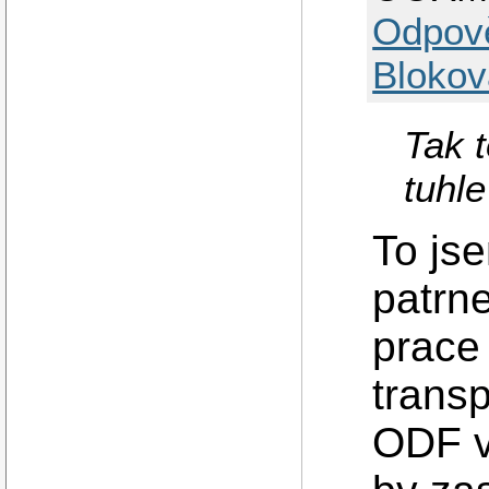
Odpov
Blokov
Tak t
tuhle
To jse
patrne
prace
trans
ODF v 