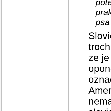
pote
prak
psa b
Slovi
troch
ze j
opone
ozna
Amer
nemaj