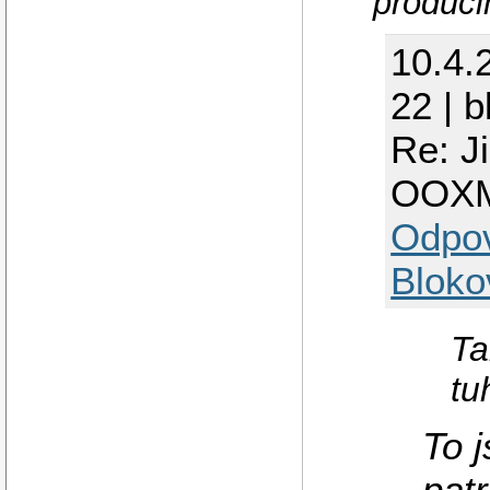
produci
10.4.
22 | 
Re: J
OOX
Odpo
Bloko
Ta
tu
To j
patr