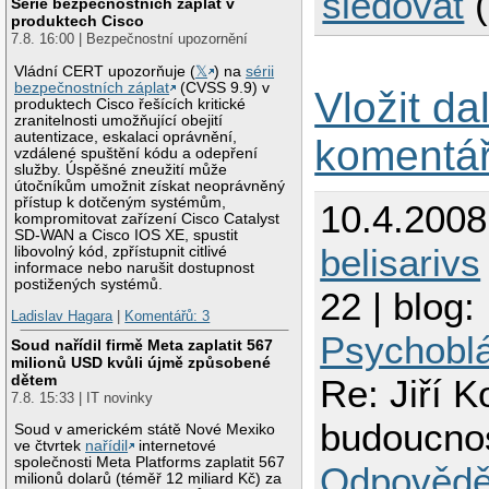
sledovat
Série bezpečnostních záplat v
produktech Cisco
7.8. 16:00 | Bezpečnostní upozornění
Vládní CERT upozorňuje (
𝕏
) na
sérii
bezpečnostních záplat
(CVSS 9.9) v
Vložit da
produktech Cisco řešících kritické
zranitelnosti umožňující obejití
autentizace, eskalaci oprávnění,
komentá
vzdálené spuštění kódu a odepření
služby. Úspěšné zneužití může
útočníkům umožnit získat neoprávněný
přístup k dotčeným systémům,
10.4.2008
kompromitovat zařízení Cisco Catalyst
SD-WAN a Cisco IOS XE, spustit
belisarivs
libovolný kód, zpřístupnit citlivé
informace nebo narušit dostupnost
postižených systémů.
22 | blog:
Ladislav Hagara
|
Komentářů: 3
Psychobl
Soud nařídil firmě Meta zaplatit 567
milionů USD kvůli újmě způsobené
dětem
Re: Jiří K
7.8. 15:33 | IT novinky
budoucn
Soud v americkém státě Nové Mexiko
ve čtvrtek
nařídil
internetové
společnosti Meta Platforms zaplatit 567
Odpovědě
milionů dolarů (téměř 12 miliard Kč) za