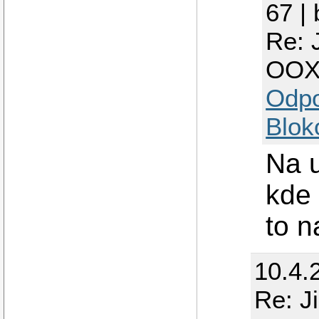
67 |
Re: 
OO
Odp
Blok
Na u
kde 
to n
10.4.
Re: J