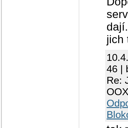
Dopo
serv
dají
jich
10.4
46 |
Re: 
OO
Odp
Blok