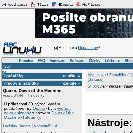
AbcLinuxu.cz
ITBiz.cz
HDmag.cz
AbcPráce.cz
AbcLinuxu
hledá autory
!
Poradna
FAQ
Hardware
Software
Články
Učebnice
Blog
Styl
×
AbcLinuxu
:/
Zprávičky
/
J
Zprávičky
napište »
(diskuse)
Pracovní nabídky
inzerujte »
Štítky
:
není přiřazen žádn
Quake: Dawn of the Machine
včera 04:44 | IT novinky
U příležitosti 30. výročí vydání
počítačové hry
Quake
byla
vydána
nová epizoda
s názvem
Dawn of the
Machine
(
Steam
).
Nástroje:
Ladislav Hagara
|
Komentářů: 4