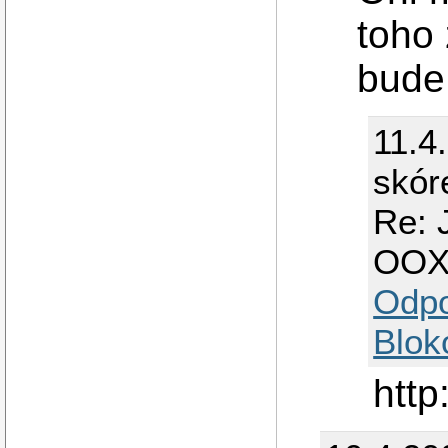
toho 
bude 
11.4
skór
Re: 
OO
Odp
Blok
http