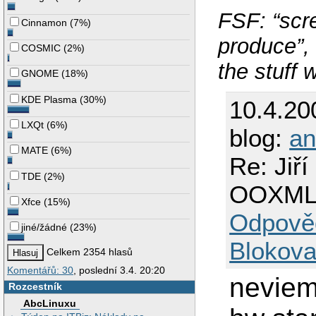
FSF: “scre
Cinnamon
(
7%
)
produce”,
COSMIC
(
2%
)
the stuff 
GNOME
(
18%
)
KDE Plasma
(
30%
)
10.4.20
LXQt
(
6%
)
blog:
an
MATE
(
6%
)
Re: Jiř
TDE
(
2%
)
OOXM
Xfce
(
15%
)
Odpově
jiné/žádné
(
23%
)
Blokova
Celkem 2354 hlasů
Komentářů: 30
, poslední 3.4. 20:20
neviem
Rozcestník
AbcLinuxu