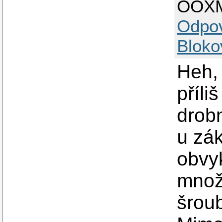
OOX
Odpo
Bloko
Heh, 
příli
drobn
u zá
obvy
množs
šroub