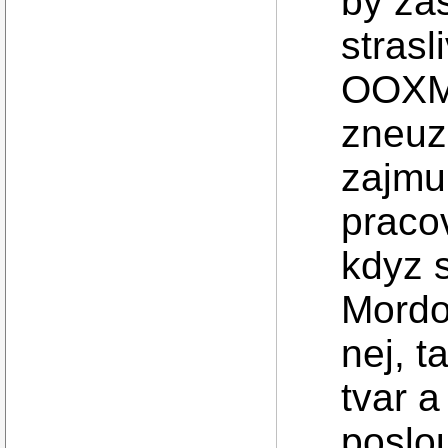
by zas
stras
OOXM
zneuz
zajmu
praco
kdyz 
Mordo
nej, 
tvar 
poslou