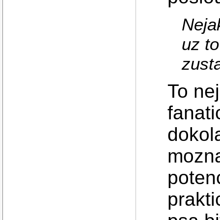
Neja
uz to
zust
To nej
fanat
dokola
mozna
potenc
prakti