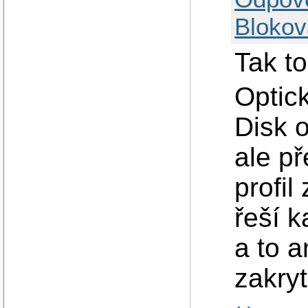
Blokov
Tak to
Optic
Disk o
ale př
profil
řeší 
a to 
zakryt