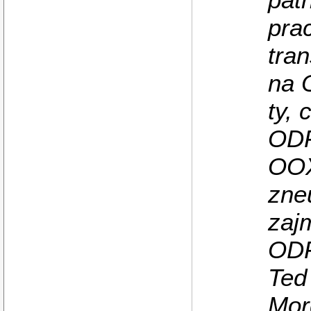
pra
tra
na 
ty, 
ODF
OOX
zne
zaj
ODF
Ted
Mor