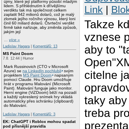
újmy, které její platformy působí mladým
lidem. S přihlédnutím k dřívějšímu
Link
|
Blo
verdiktu tak má společnost celkem
zaplatit 942 milionů dolarů, což je malý
zlomek jejího ročního výnosu, který loni
Takze k
činil 60 miliard dolarů. Čtvrteční verdikt
firmě také nařizuje, aby změnila způsob,
jakým její
vznese 
…
více »
aby to "
Ladislav Hagara
|
Komentářů: 13
MS Paint Doom
Open"XM
7.8. 12:44 | Humor
Mark Russinovich (CTO v Microsoft
citelne j
Azure) se
na LinkedIn pochlubil
svým
projektem
MS Paint Doom
napsaným
pomocí Claude. Hru Doom umožňuje
opravdo
hrát v programu Malování (Microsoft
Paint). Malování funguje jako monitor.
Herní engine (ViZDoom) běží na pozadí
taky ab
a každý vykreslený snímek hry vkládá
automaticky přes schránku (clipboard)
do Malování.
treba pr
Ladislav Hagara
|
Komentářů: 3
EK: ChatGPT i Roblox mohou spadat
prezent
pod přísnější pravidla