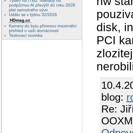
hw sta
Týden na ITBiz: Náklady na
podpůrnou AI převýší do roku 2028
plat samotného vývo
pouziva
Událo se v týdnu 32/2026
HDmag.cz
disk, 
Kamery do bytu přinesou maximální
přehled o vaší domácnosti
Testovací novinka
PCI kar
zlozite
nerobil
10.4.2
blog:
r
Re: Ji
OOXM
Odpov