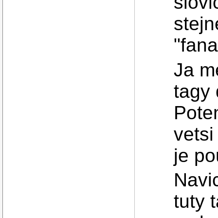
slovi
stejn
"fana
Ja me
tagy 
Pote
vets
je po
Navi
tuty 