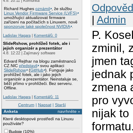
4.8. 20:11 | Komunita
Odpověd
Richard Hughes
oznámil
, že službu
Linux Vendor Firmware Service (LVFS)
|
Admin
umožňující aktualizovat firmware
zařízení na počítačích s Linuxem, nově
sponzoruje také společnost NVIDIA
.
P. Kose
Ladislav Hagara
|
Komentářů: 0
SlideRshow, prohlížeč fotek, ale i
zminil,
jejich organizér a prezentátor
4.8. 12:22 | Zajímavý software
jmen ta
Edvard Rejthar na blogu zaměstnanců
CZ.NIC
představil
svou aplikaci
jednak p
SlideRshow
(
GitHub
). Funguje jako
prohlížeč fotek, ale i jako jejich
organizér a prezentátor. Neinstaluje se,
zmena a
běží přímo v prohlížeči. Bez serveru.
Offline.
pro vyvo
Ladislav Hagara
|
Komentářů: 11
Centrum
|
Napsat
|
Starší
nijak t
Anketa
navrhněte »
Které desktopové prostředí na Linuxu
formatu
používáte?
Budgie
(
10%
)