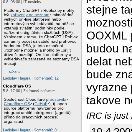
6.8. 08:00 | IT novinky
stejne ta
Platformy ChatGPT i Roblox by mohly
být
zařazeny na seznam
mimořádně
moznosti
velkých on-line platforem nebo
internetových vyhledávačů, na něž se
vztahují zvláštní podmínky podle
OOXML p
nařízení o digitálních službách (DSA).
Vzhledem k tomu, že ChatGPT i Roblox
oznámily počet uživatelů nad prahovou
budou na
hodnotou DSA, je toto označení
„rozhodně možné“ a mohlo by „přijít
dříve či později“. On-line platformy a
delat ne
vyhledávače zařazené na seznamy DSA
musejí
bude zn
…
více »
Ladislav Hagara
|
Komentářů: 12
vyrazne 
Cloudflare OS
5.8. 17:00 | Zajímavý software
takove n
Společnost Cloudflare
představila
Cloudflare OS
(
GitHub
), tj. open
source platformu navrženou pro
integraci umělé inteligence (agentů)
IRC is just
přímo do pracovních procesů
organizací.
10.4.200
Ladislav Hagara
|
Komentářů: 0