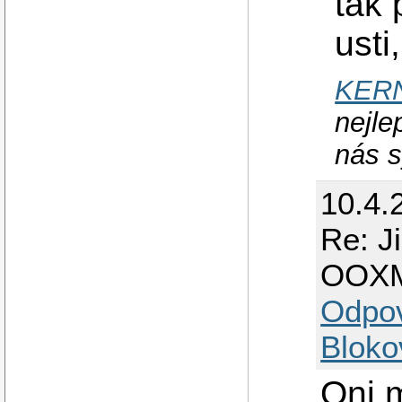
tak 
usti
KER
nejle
nás s
10.4.
Re: J
OOX
Odpo
Bloko
Oni m