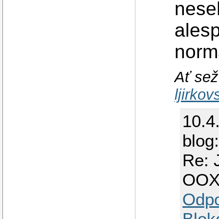
neseh
ales
norm
Ať sež
ljirko
10.4
blog
Re: 
OO
Odp
Blok