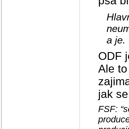
psa bit
Hlav
neum
a je.
ODF j
Ale to
zajim
jak s
FSF: “s
produce