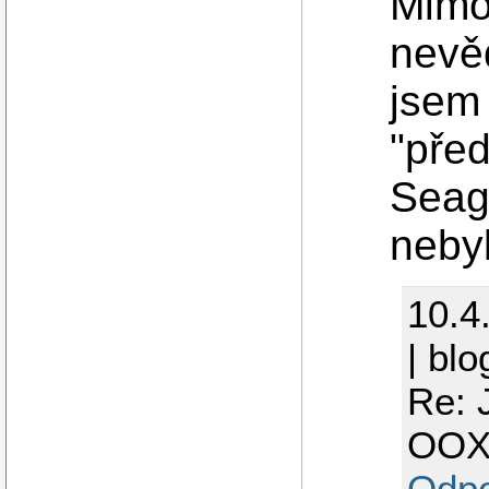
Mimo
nevě
jsem 
"před
Seag
nebyl
10.4
| blo
Re: 
OO
Odp