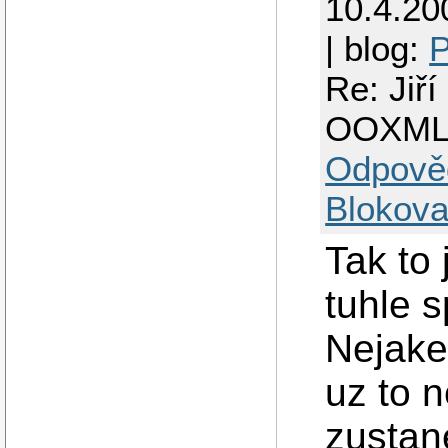
10.4.20
| blog:
P
Re: Jiř
OOXM
Odpově
Blokova
Tak to 
tuhle 
Nejake
uz to 
zustan