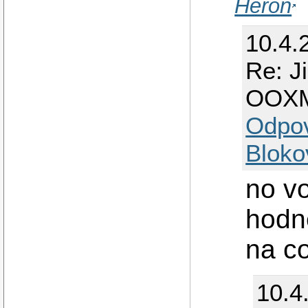
Heron
10.4.
Re: J
OOX
Odpo
Bloko
no vo
hodně
na co
10.4