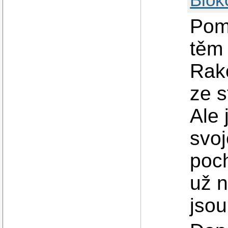
Poma
těm 
Rako
ze 
Ale 
svo
poch
už n
jso