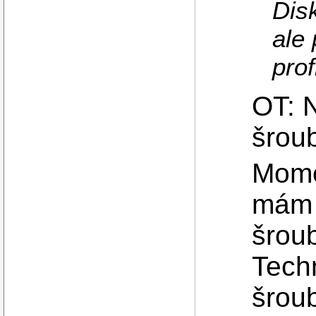
Disk
ale 
prof
OT: N
šrou
Momen
mám 
šrou
Tech
šroub