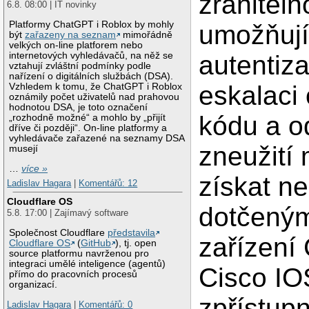
zraniteln
6.8. 08:00 | IT novinky
Platformy ChatGPT i Roblox by mohly
umožňujíc
být
zařazeny na seznam
mimořádně
velkých on-line platforem nebo
autentiz
internetových vyhledávačů, na něž se
vztahují zvláštní podmínky podle
nařízení o digitálních službách (DSA).
eskalaci
Vzhledem k tomu, že ChatGPT i Roblox
oznámily počet uživatelů nad prahovou
hodnotou DSA, je toto označení
kódu a o
„rozhodně možné“ a mohlo by „přijít
dříve či později“. On-line platformy a
vyhledávače zařazené na seznamy DSA
zneužití
musejí
…
více »
získat n
Ladislav Hagara
|
Komentářů: 12
Cloudflare OS
dotčený
5.8. 17:00 | Zajímavý software
Společnost Cloudflare
představila
zařízení
Cloudflare OS
(
GitHub
), tj. open
source platformu navrženou pro
integraci umělé inteligence (agentů)
Cisco IOS
přímo do pracovních procesů
organizací.
zpřístupn
Ladislav Hagara
|
Komentářů: 0