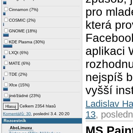
pro mladé
Cinnamon
(
7%
)
COSMIC
(
2%
)
která pro
GNOME
(
18%
)
Facebook
KDE Plasma
(
30%
)
aplikaci 
LXQt
(
6%
)
rozhodnu
MATE
(
6%
)
nejspíš 
TDE
(
2%
)
Xfce
(
15%
)
vyšší ins
jiné/žádné
(
23%
)
Ladislav H
Celkem 2354 hlasů
13
, posledn
Komentářů: 30
, poslední 3.4. 20:20
Rozcestník
MS Pain
AbcLinuxu