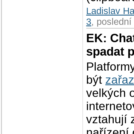
Ladislav H
3
, poslední
EK: Cha
spadat p
Platform
být
zařa
velkých 
internet
vztahují
nařízení 