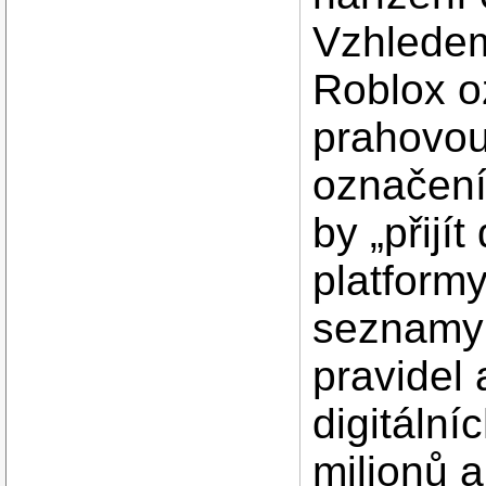
Vzhledem
Roblox o
prahovou
označení
by „přijít
platform
seznamy 
pravidel 
digitální
milionů a