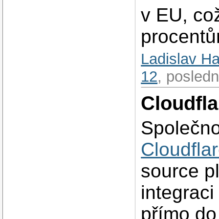
v EU, což
procentů
Ladislav H
12
, posledn
Cloudfl
Společno
Cloudfla
source p
integraci
přímo do