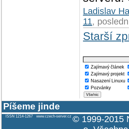
Ladislav H
11
, posledn
Starší zp
Zajímavý článek
Zajímavý projekt
Nasazení Linuxu
Pozvánky
Vše/nic
Píšeme jinde
ISSN 1214-1267
www.czech-server.cz
© 1999-2015