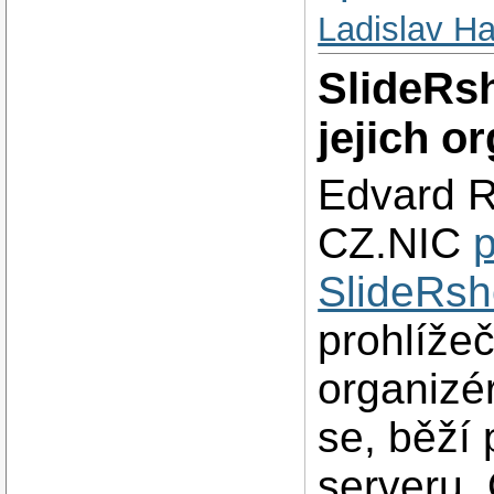
Ladislav H
SlideRsh
jejich o
Edvard R
CZ.NIC
p
SlideRs
prohlížeč 
organizér
se, běží 
serveru. 