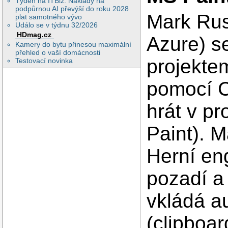
Týden na ITBiz: Náklady na
podpůrnou AI převýší do roku 2028
Mark Rus
plat samotného vývo
Událo se v týdnu 32/2026
HDmag.cz
Azure) 
Kamery do bytu přinesou maximální
přehled o vaší domácnosti
projekt
Testovací novinka
pomocí 
hrát v p
Paint). M
Herní en
pozadí a
vkládá a
(clipboar