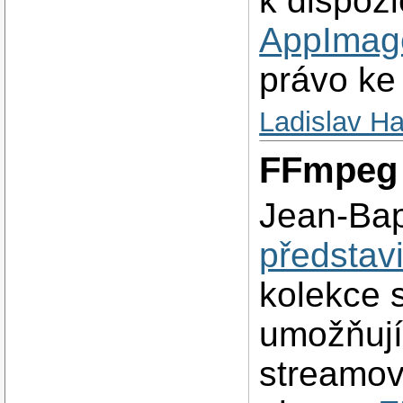
k dispozi
AppImag
právo ke 
Ladislav H
FFmpeg 
Jean-Bap
představi
kolekce 
umožňují
streamov