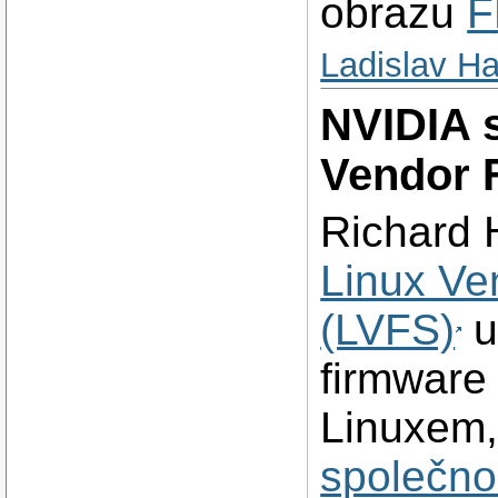
obrazu
F
Ladislav H
NVIDIA 
Vendor 
Richard
Linux Ve
(LVFS)
u
firmware 
Linuxem
společno