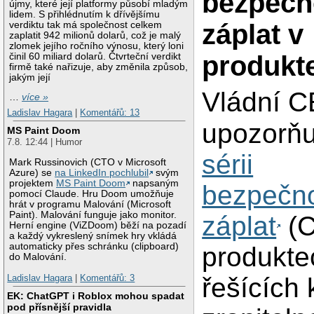
bezpečn
újmy, které její platformy působí mladým
lidem. S přihlédnutím k dřívějšímu
záplat v
verdiktu tak má společnost celkem
zaplatit 942 milionů dolarů, což je malý
zlomek jejího ročního výnosu, který loni
produkt
činil 60 miliard dolarů. Čtvrteční verdikt
firmě také nařizuje, aby změnila způsob,
jakým její
Vládní 
…
více »
Ladislav Hagara
|
Komentářů: 13
upozorňu
MS Paint Doom
7.8. 12:44 | Humor
sérii
Mark Russinovich (CTO v Microsoft
Azure) se
na LinkedIn pochlubil
svým
projektem
MS Paint Doom
napsaným
bezpečno
pomocí Claude. Hru Doom umožňuje
hrát v programu Malování (Microsoft
Paint). Malování funguje jako monitor.
záplat
(C
Herní engine (ViZDoom) běží na pozadí
a každý vykreslený snímek hry vkládá
automaticky přes schránku (clipboard)
produkte
do Malování.
řešících 
Ladislav Hagara
|
Komentářů: 3
EK: ChatGPT i Roblox mohou spadat
pod přísnější pravidla