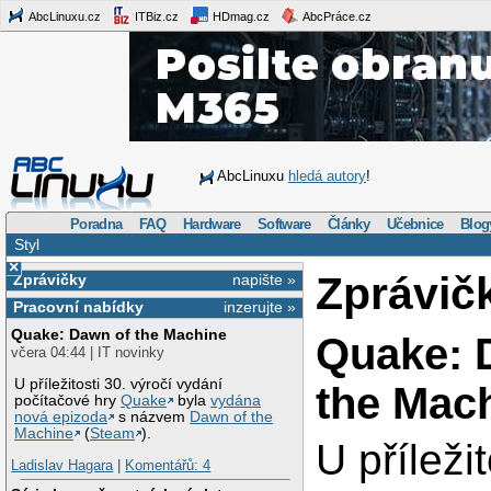
AbcLinuxu.cz
ITBiz.cz
HDmag.cz
AbcPráce.cz
AbcLinuxu
hledá autory
!
Poradna
FAQ
Hardware
Software
Články
Učebnice
Blog
Styl
×
Zprávič
Zprávičky
napište »
Pracovní nabídky
inzerujte »
Quake: Dawn of the Machine
Quake: 
včera 04:44 | IT novinky
U příležitosti 30. výročí vydání
the Mac
počítačové hry
Quake
byla
vydána
nová epizoda
s názvem
Dawn of the
Machine
(
Steam
).
U příležit
Ladislav Hagara
|
Komentářů: 4