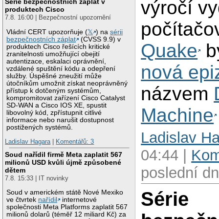
výročí v
Série bezpečnostních záplat v
produktech Cisco
7.8. 16:00 | Bezpečnostní upozornění
počítačo
Vládní CERT upozorňuje (
𝕏
) na
sérii
bezpečnostních záplat
(CVSS 9.9) v
Quake
b
produktech Cisco řešících kritické
zranitelnosti umožňující obejití
autentizace, eskalaci oprávnění,
nová epi
vzdálené spuštění kódu a odepření
služby. Úspěšné zneužití může
útočníkům umožnit získat neoprávněný
názvem
přístup k dotčeným systémům,
kompromitovat zařízení Cisco Catalyst
SD-WAN a Cisco IOS XE, spustit
Machine
libovolný kód, zpřístupnit citlivé
informace nebo narušit dostupnost
postižených systémů.
Ladislav H
Ladislav Hagara
|
Komentářů: 3
04:44 |
Kom
Soud nařídil firmě Meta zaplatit 567
milionů USD kvůli újmě způsobené
poslední d
dětem
7.8. 15:33 | IT novinky
Série
Soud v americkém státě Nové Mexiko
ve čtvrtek
nařídil
internetové
společnosti Meta Platforms zaplatit 567
milionů dolarů (téměř 12 miliard Kč) za