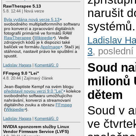
RawTherapee 5.13
narušit 
5.8. 12:44 | Nová verze
Byla vydána nová verze 5.13
systémů.
svobodného multiplatformního softwaru
pro konverzi a zpracování digitálních
fotografií primárně ve formátů RAW
Ladislav H
RawTherapee
(
Wikipedie
). Vedle
zdrojových kódů je k dispozici také
balíček ve formátu
AppImage
. Stačí jej
3
, poslední
stáhnout, nastavit právo ke spuštění a
spustit.
Soud nař
Ladislav Hagara
|
Komentářů: 0
FFmpeg 9.0 "Lei"
milionů
4.8. 20:44 | Zajímavý článek
Jean-Baptiste Kempf na svém blogu
dětem
představil novou verzi 9.0 "Lei"
kolekce
svobodného softwaru umožňujícího
nahrávání, konverzi a streamovaní
digitálního zvuku a obrazu
FFmpeg
Soud v a
(
Wikipedie
).
Ladislav Hagara
|
Komentářů: 0
ve čtvrt
NVIDIA sponzorem služby Linux
Vendor Firmware Service (LVFS)