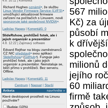
společnos
4.8. 20:11 | Komunita
Richard Hughes
oznámil
, že službu
567 milio
Linux Vendor Firmware Service (LVFS)
umožňující aktualizovat firmware
zařízení na počítačích s Linuxem, nově
Kč) za új
sponzoruje také společnost NVIDIA
.
Ladislav Hagara
|
Komentářů: 0
působí m
SlideRshow, prohlížeč fotek, ale i
jejich organizér a prezentátor
k dřívějš
4.8. 12:22 | Zajímavý software
Edvard Rejthar na blogu zaměstnanců
společno
CZ.NIC
představil
svou aplikaci
SlideRshow
(
GitHub
). Funguje jako
prohlížeč fotek, ale i jako jejich
milionů d
organizér a prezentátor. Neinstaluje se,
běží přímo v prohlížeči. Bez serveru.
Offline.
jejího ro
Ladislav Hagara
|
Komentářů: 11
60 miliar
Centrum
|
Napsat
|
Starší
Anketa
navrhněte »
firmě tak
Které desktopové prostředí na Linuxu
používáte?
způsob, j
Budgie
(
10%
)