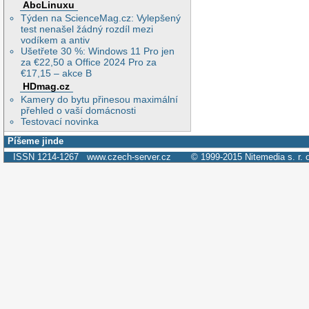
AbcLinuxu
Týden na ScienceMag.cz: Vylepšený
test nenašel žádný rozdíl mezi
vodíkem a antiv
Ušetřete 30 %: Windows 11 Pro jen
za €22,50 a Office 2024 Pro za
€17,15 – akce B
HDmag.cz
Kamery do bytu přinesou maximální
přehled o vaší domácnosti
Testovací novinka
Píšeme jinde
ISSN 1214-1267
www.czech-server.cz
© 1999-2015
Nitemedia s. r. 