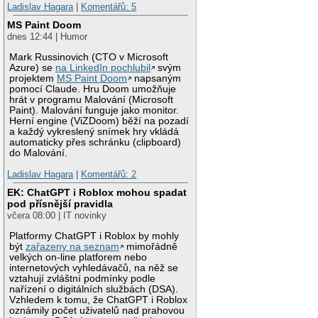
Ladislav Hagara
|
Komentářů: 5
MS Paint Doom
dnes 12:44 | Humor
Mark Russinovich (CTO v Microsoft
Azure) se
na LinkedIn pochlubil
svým
projektem
MS Paint Doom
napsaným
pomocí Claude. Hru Doom umožňuje
hrát v programu Malování (Microsoft
Paint). Malování funguje jako monitor.
Herní engine (ViZDoom) běží na pozadí
a každý vykreslený snímek hry vkládá
automaticky přes schránku (clipboard)
do Malování.
Ladislav Hagara
|
Komentářů: 2
EK: ChatGPT i Roblox mohou spadat
pod přísnější pravidla
včera 08:00 | IT novinky
Platformy ChatGPT i Roblox by mohly
být
zařazeny na seznam
mimořádně
velkých on-line platforem nebo
internetových vyhledávačů, na něž se
vztahují zvláštní podmínky podle
nařízení o digitálních službách (DSA).
Vzhledem k tomu, že ChatGPT i Roblox
oznámily počet uživatelů nad prahovou