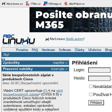
AbcLinuxu.cz
ITBiz.cz
HDmag.cz
AbcPráce.cz
AbcLinuxu
hledá autory
!
Poradna
FAQ
Hardware
Software
Články
Učebnice
Blog
Styl
×
Přihlášení
Zprávičky
napište »
Pracovní nabídky
inzerujte »
Login:
Série bezpečnostních záplat v
Heslo:
produktech Cisco
dnes 16:00 | Bezpečnostní upozornění
Neukládat 
Vládní CERT upozorňuje (
𝕏
) na
sérii
bezpečnostních záplat
(CVSS 9.9) v
Používat H
produktech Cisco řešících kritické
zranitelnosti umožňující obejití
autentizace, eskalaci oprávnění,
vzdálené spuštění kódu a odepření