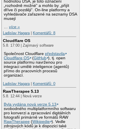
hodnotou DSA, je toto označení
„rozhodně možné“ a mohlo by „přijít
dříve či později“. On-line platformy a
vyhledávače zařazené na seznamy DSA
musejí
…
více »
Ladislav Hagara
|
Komentářů: 8
Cloudflare OS
5.8. 17:00 | Zajímavý software
Společnost Cloudflare
představila
Cloudflare OS
(
GitHub
), tj. open
source platformu navrženou pro
integraci umělé inteligence (agentů)
přímo do pracovních procesů
organizací.
Ladislav Hagara
|
Komentářů: 0
RawTherapee 5.13
5.8. 12:44 | Nová verze
Byla vydána nová verze 5.13
svobodného multiplatformního softwaru
pro konverzi a zpracování digitálních
fotografií primárně ve formátů RAW
RawTherapee
(
Wikipedie
). Vedle
zdrojových kódů je k dispozici také