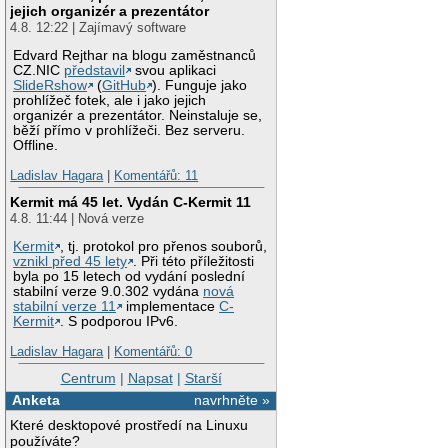
jejich organizér a prezentátor
4.8. 12:22 | Zajímavý software
Edvard Rejthar na blogu zaměstnanců
CZ.NIC
představil
svou aplikaci
SlideRshow
(
GitHub
). Funguje jako
prohlížeč fotek, ale i jako jejich
organizér a prezentátor. Neinstaluje se,
běží přímo v prohlížeči. Bez serveru.
Offline.
Ladislav Hagara
|
Komentářů: 11
Kermit má 45 let. Vydán C-Kermit 11
4.8. 11:44 | Nová verze
Kermit
, tj. protokol pro přenos souborů,
vznikl před 45 lety
. Při této příležitosti
byla po 15 letech od vydání poslední
stabilní verze 9.0.302 vydána
nová
stabilní verze 11
implementace
C-
Kermit
. S podporou IPv6.
Ladislav Hagara
|
Komentářů: 0
Centrum
|
Napsat
|
Starší
Anketa
navrhněte »
Které desktopové prostředí na Linuxu
používáte?