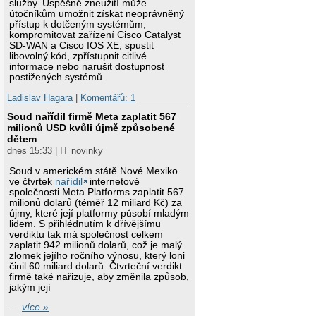
služby. Úspěšné zneužití může
útočníkům umožnit získat neoprávněný
přístup k dotčeným systémům,
kompromitovat zařízení Cisco Catalyst
SD-WAN a Cisco IOS XE, spustit
libovolný kód, zpřístupnit citlivé
informace nebo narušit dostupnost
postižených systémů.
Ladislav Hagara
|
Komentářů: 1
Soud nařídil firmě Meta zaplatit 567
milionů USD kvůli újmě způsobené
dětem
dnes 15:33 | IT novinky
Soud v americkém státě Nové Mexiko
ve čtvrtek
nařídil
internetové
společnosti Meta Platforms zaplatit 567
milionů dolarů (téměř 12 miliard Kč) za
újmy, které její platformy působí mladým
lidem. S přihlédnutím k dřívějšímu
verdiktu tak má společnost celkem
zaplatit 942 milionů dolarů, což je malý
zlomek jejího ročního výnosu, který loni
činil 60 miliard dolarů. Čtvrteční verdikt
firmě také nařizuje, aby změnila způsob,
jakým její
…
více »