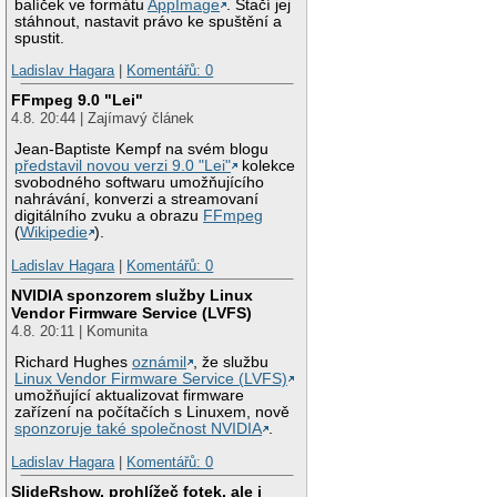
balíček ve formátu
AppImage
. Stačí jej
stáhnout, nastavit právo ke spuštění a
spustit.
Ladislav Hagara
|
Komentářů: 0
FFmpeg 9.0 "Lei"
4.8. 20:44 | Zajímavý článek
Jean-Baptiste Kempf na svém blogu
představil novou verzi 9.0 "Lei"
kolekce
svobodného softwaru umožňujícího
nahrávání, konverzi a streamovaní
digitálního zvuku a obrazu
FFmpeg
(
Wikipedie
).
Ladislav Hagara
|
Komentářů: 0
NVIDIA sponzorem služby Linux
Vendor Firmware Service (LVFS)
4.8. 20:11 | Komunita
Richard Hughes
oznámil
, že službu
Linux Vendor Firmware Service (LVFS)
umožňující aktualizovat firmware
zařízení na počítačích s Linuxem, nově
sponzoruje také společnost NVIDIA
.
Ladislav Hagara
|
Komentářů: 0
SlideRshow, prohlížeč fotek, ale i