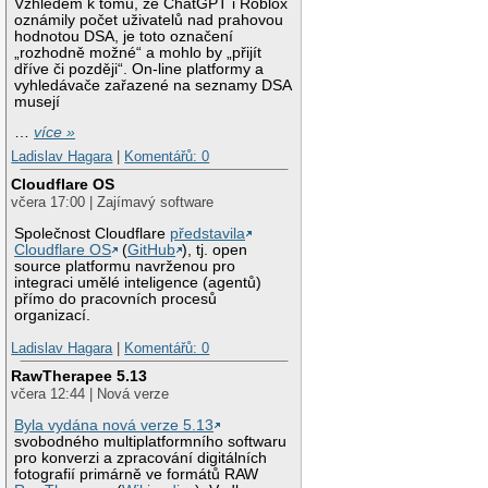
Vzhledem k tomu, že ChatGPT i Roblox
oznámily počet uživatelů nad prahovou
hodnotou DSA, je toto označení
„rozhodně možné“ a mohlo by „přijít
dříve či později“. On-line platformy a
vyhledávače zařazené na seznamy DSA
musejí
…
více »
Ladislav Hagara
|
Komentářů: 0
Cloudflare OS
včera 17:00 | Zajímavý software
Společnost Cloudflare
představila
Cloudflare OS
(
GitHub
), tj. open
source platformu navrženou pro
integraci umělé inteligence (agentů)
přímo do pracovních procesů
organizací.
Ladislav Hagara
|
Komentářů: 0
RawTherapee 5.13
včera 12:44 | Nová verze
Byla vydána nová verze 5.13
svobodného multiplatformního softwaru
pro konverzi a zpracování digitálních
fotografií primárně ve formátů RAW