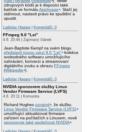
RawTherapee
(
Wikipedie
). Vedle
zdrojových kódů je k dispozici také
balíček ve formátu
AppImage
. Stačí jej
stáhnout, nastavit právo ke spuštění a
spustit.
Ladislav Hagara
|
Komentářů: 0
FFmpeg 9.0 "Lei"
4.8. 20:44 | Zajímavý článek
Jean-Baptiste Kempf na svém blogu
představil novou verzi 9.0 "Lei"
kolekce
svobodného softwaru umožňujícího
nahrávání, konverzi a streamovaní
digitálního zvuku a obrazu
FFmpeg
(
Wikipedie
).
Ladislav Hagara
|
Komentářů: 0
NVIDIA sponzorem služby Linux
Vendor Firmware Service (LVFS)
4.8. 20:11 | Komunita
Richard Hughes
oznámil
, že službu
Linux Vendor Firmware Service (LVFS)
umožňující aktualizovat firmware
zařízení na počítačích s Linuxem, nově
sponzoruje také společnost NVIDIA
.
Ladislav Hagara
|
Komentářů: 0