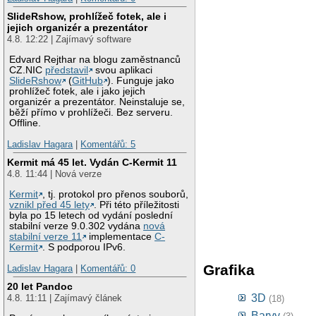
SlideRshow, prohlížeč fotek, ale i
jejich organizér a prezentátor
4.8. 12:22 | Zajímavý software
Edvard Rejthar na blogu zaměstnanců
CZ.NIC
představil
svou aplikaci
SlideRshow
(
GitHub
). Funguje jako
prohlížeč fotek, ale i jako jejich
organizér a prezentátor. Neinstaluje se,
běží přímo v prohlížeči. Bez serveru.
Offline.
Ladislav Hagara
|
Komentářů: 5
Kermit má 45 let. Vydán C-Kermit 11
4.8. 11:44 | Nová verze
Kermit
, tj. protokol pro přenos souborů,
vznikl před 45 lety
. Při této příležitosti
byla po 15 letech od vydání poslední
stabilní verze 9.0.302 vydána
nová
stabilní verze 11
implementace
C-
Kermit
. S podporou IPv6.
Grafika
Ladislav Hagara
|
Komentářů: 0
20 let Pandoc
3D
4.8. 11:11 | Zajímavý článek
(18)
Barvy