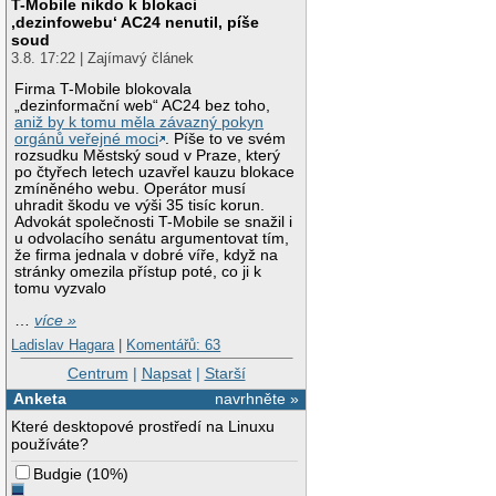
T-Mobile nikdo k blokaci
‚dezinfowebu‘ AC24 nenutil, píše
soud
3.8. 17:22 | Zajímavý článek
Firma T-Mobile blokovala
„dezinformační web“ AC24 bez toho,
aniž by k tomu měla závazný pokyn
orgánů veřejné moci
. Píše to ve svém
rozsudku Městský soud v Praze, který
po čtyřech letech uzavřel kauzu blokace
zmíněného webu. Operátor musí
uhradit škodu ve výši 35 tisíc korun.
Advokát společnosti T-Mobile se snažil i
u odvolacího senátu argumentovat tím,
že firma jednala v dobré víře, když na
stránky omezila přístup poté, co ji k
tomu vyzvalo
…
více »
Ladislav Hagara
|
Komentářů: 63
Centrum
|
Napsat
|
Starší
Anketa
navrhněte »
Které desktopové prostředí na Linuxu
používáte?
Budgie
(
10%
)