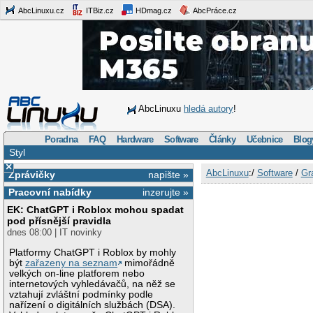
AbcLinuxu.cz
ITBiz.cz
HDmag.cz
AbcPráce.cz
AbcLinuxu
hledá autory
!
Poradna
FAQ
Hardware
Software
Články
Učebnice
Blog
Styl
×
AbcLinuxu
:/
Software
/
Gr
Zprávičky
napište »
Pracovní nabídky
inzerujte »
EK: ChatGPT i Roblox mohou spadat
pod přísnější pravidla
dnes 08:00 | IT novinky
Platformy ChatGPT i Roblox by mohly
být
zařazeny na seznam
mimořádně
velkých on-line platforem nebo
internetových vyhledávačů, na něž se
vztahují zvláštní podmínky podle
nařízení o digitálních službách (DSA).