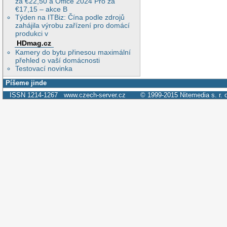
za €22,50 a Office 2024 Pro za
€17,15 – akce B
Týden na ITBiz: Čína podle zdrojů
zahájila výrobu zařízení pro domácí
produkci v
HDmag.cz
Kamery do bytu přinesou maximální
přehled o vaší domácnosti
Testovací novinka
Píšeme jinde
ISSN 1214-1267
www.czech-server.cz
© 1999-2015
Nitemedia s. r. 