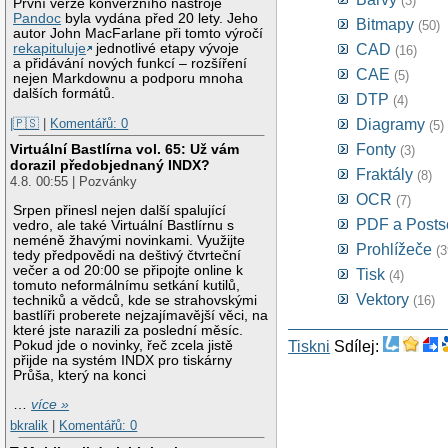
(3)
První verze konverzního nástroje
Pandoc
byla vydána před 20 lety. Jeho
Bitmapy
(50)
autor John MacFarlane při tomto výročí
CAD
rekapituluje
jednotlivé etapy vývoje
(16)
a přidávání nových funkcí – rozšíření
CAE
(5)
nejen Markdownu a podporu mnoha
dalších formátů.
DTP
(4)
Diagramy
|🇵🇸
|
Komentářů: 0
(5)
Fonty
Virtuální Bastlírna vol. 65: Už vám
(3)
dorazil předobjednaný INDX?
Fraktály
(8)
4.8. 00:55 | Pozvánky
OCR
(7)
Srpen přinesl nejen další spalující
PDF a Postsc
vedro, ale také Virtuální Bastlírnu s
neméně žhavými novinkami. Využijte
Prohlížeče
(3
tedy předpovědi na deštivý čtvrteční
večer a od 20:00 se připojte online k
Tisk
(4)
tomuto neformálnímu setkání kutilů,
Vektory
(16)
techniků a vědců, kde se strahovskými
bastlíři proberete nejzajímavější věci, na
které jste narazili za poslední měsíc.
Pokud jde o novinky, řeč zcela jistě
Tiskni
Sdílej:
přijde na systém INDX pro tiskárny
Průša, který na konci
…
více »
bkralik
|
Komentářů: 0