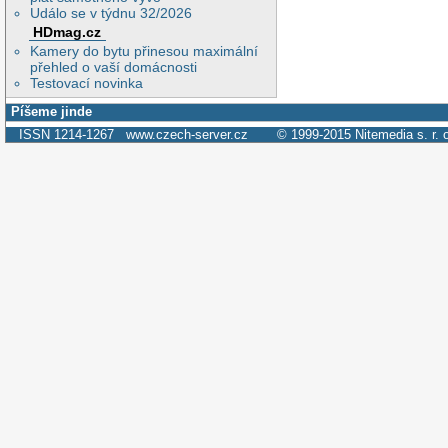
Událo se v týdnu 32/2026
HDmag.cz
Kamery do bytu přinesou maximální
přehled o vaší domácnosti
Testovací novinka
Píšeme jinde
ISSN 1214-1267
www.czech-server.cz
© 1999-2015
Nitemedia s. r. 