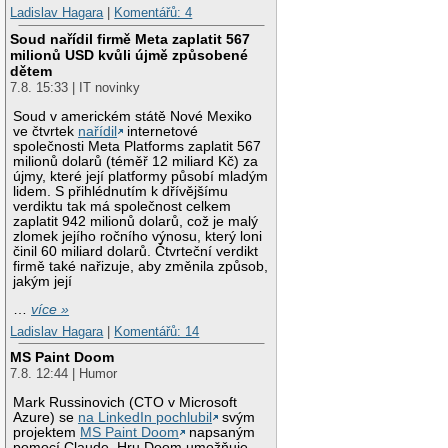
Ladislav Hagara
|
Komentářů: 4
Soud nařídil firmě Meta zaplatit 567
milionů USD kvůli újmě způsobené
dětem
7.8. 15:33 | IT novinky
Soud v americkém státě Nové Mexiko
ve čtvrtek
nařídil
internetové
společnosti Meta Platforms zaplatit 567
milionů dolarů (téměř 12 miliard Kč) za
újmy, které její platformy působí mladým
lidem. S přihlédnutím k dřívějšímu
verdiktu tak má společnost celkem
zaplatit 942 milionů dolarů, což je malý
zlomek jejího ročního výnosu, který loni
činil 60 miliard dolarů. Čtvrteční verdikt
firmě také nařizuje, aby změnila způsob,
jakým její
…
více »
Ladislav Hagara
|
Komentářů: 14
MS Paint Doom
7.8. 12:44 | Humor
Mark Russinovich (CTO v Microsoft
Azure) se
na LinkedIn pochlubil
svým
projektem
MS Paint Doom
napsaným
pomocí Claude. Hru Doom umožňuje