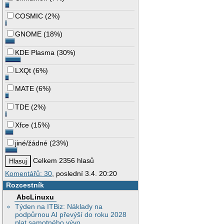
COSMIC
(
2%
)
GNOME
(
18%
)
KDE Plasma
(
30%
)
LXQt
(
6%
)
MATE
(
6%
)
TDE
(
2%
)
Xfce
(
15%
)
jiné/žádné
(
23%
)
Celkem 2356 hlasů
Komentářů: 30
, poslední 3.4. 20:20
Rozcestník
AbcLinuxu
Týden na ITBiz: Náklady na
podpůrnou AI převýší do roku 2028
plat samotného vývo