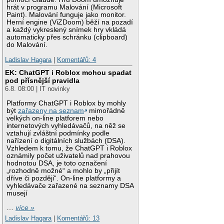
hrát v programu Malování (Microsoft
Paint). Malování funguje jako monitor.
Herní engine (ViZDoom) běží na pozadí
a každý vykreslený snímek hry vkládá
automaticky přes schránku (clipboard)
do Malování.
Ladislav Hagara
|
Komentářů: 4
EK: ChatGPT i Roblox mohou spadat
pod přísnější pravidla
6.8. 08:00 | IT novinky
Platformy ChatGPT i Roblox by mohly
být
zařazeny na seznam
mimořádně
velkých on-line platforem nebo
internetových vyhledávačů, na něž se
vztahují zvláštní podmínky podle
nařízení o digitálních službách (DSA).
Vzhledem k tomu, že ChatGPT i Roblox
oznámily počet uživatelů nad prahovou
hodnotou DSA, je toto označení
„rozhodně možné“ a mohlo by „přijít
dříve či později“. On-line platformy a
vyhledávače zařazené na seznamy DSA
musejí
…
více »
Ladislav Hagara
|
Komentářů: 13