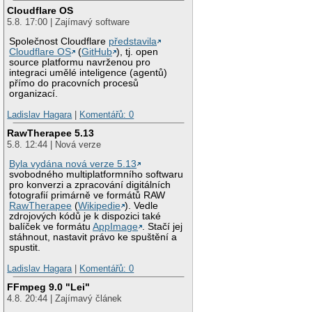
Cloudflare OS
5.8. 17:00 | Zajímavý software
Společnost Cloudflare
představila
Cloudflare OS
(
GitHub
), tj. open
source platformu navrženou pro
integraci umělé inteligence (agentů)
přímo do pracovních procesů
organizací.
Ladislav Hagara
|
Komentářů: 0
RawTherapee 5.13
5.8. 12:44 | Nová verze
Byla vydána nová verze 5.13
svobodného multiplatformního softwaru
pro konverzi a zpracování digitálních
fotografií primárně ve formátů RAW
RawTherapee
(
Wikipedie
). Vedle
zdrojových kódů je k dispozici také
balíček ve formátu
AppImage
. Stačí jej
stáhnout, nastavit právo ke spuštění a
spustit.
Ladislav Hagara
|
Komentářů: 0
FFmpeg 9.0 "Lei"
4.8. 20:44 | Zajímavý článek