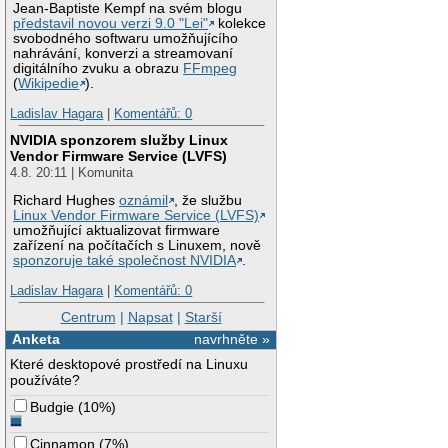
Jean-Baptiste Kempf na svém blogu
představil novou verzi 9.0 "Lei"
kolekce
svobodného softwaru umožňujícího
nahrávání, konverzi a streamovaní
digitálního zvuku a obrazu
FFmpeg
(
Wikipedie
).
Ladislav Hagara
|
Komentářů: 0
NVIDIA sponzorem služby Linux
Vendor Firmware Service (LVFS)
4.8. 20:11 | Komunita
Richard Hughes
oznámil
, že službu
Linux Vendor Firmware Service (LVFS)
umožňující aktualizovat firmware
zařízení na počítačích s Linuxem, nově
sponzoruje také společnost NVIDIA
.
Ladislav Hagara
|
Komentářů: 0
Centrum
|
Napsat
|
Starší
Anketa
navrhněte »
Které desktopové prostředí na Linuxu
používáte?
Budgie
(
10%
)
Cinnamon
(
7%
)