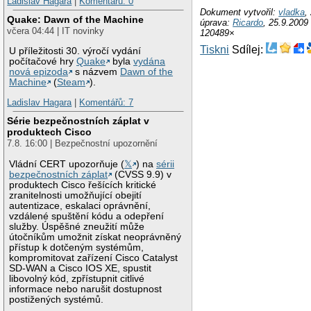
Ladislav Hagara
|
Komentářů: 0
Dokument vytvořil:
vladka
,
Quake: Dawn of the Machine
úprava:
Ricardo
, 25.9.2009
včera 04:44 | IT novinky
120489×
Tiskni
Sdílej:
U příležitosti 30. výročí vydání
počítačové hry
Quake
byla
vydána
nová epizoda
s názvem
Dawn of the
Machine
(
Steam
).
Ladislav Hagara
|
Komentářů: 7
Série bezpečnostních záplat v
produktech Cisco
7.8. 16:00 | Bezpečnostní upozornění
Vládní CERT upozorňuje (
𝕏
) na
sérii
bezpečnostních záplat
(CVSS 9.9) v
produktech Cisco řešících kritické
zranitelnosti umožňující obejití
autentizace, eskalaci oprávnění,
vzdálené spuštění kódu a odepření
služby. Úspěšné zneužití může
útočníkům umožnit získat neoprávněný
přístup k dotčeným systémům,
kompromitovat zařízení Cisco Catalyst
SD-WAN a Cisco IOS XE, spustit
libovolný kód, zpřístupnit citlivé
informace nebo narušit dostupnost
postižených systémů.