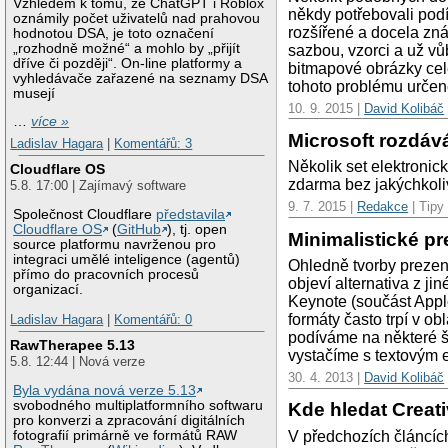
Vzhledem k tomu, že ChatGPT i Roblox
někdy potřebovali podí
oznámily počet uživatelů nad prahovou
rozšířené a docela zná
hodnotou DSA, je toto označení
„rozhodně možné“ a mohlo by „přijít
sazbou, vzorci a už vů
dříve či později“. On-line platformy a
bitmapové obrázky celé
vyhledávače zařazené na seznamy DSA
tohoto problému urče
musejí
10. 9. 2015 |
David Kolibáč
…
více »
Microsoft rozdáv
Ladislav Hagara
|
Komentářů: 3
Několik set elektroni
Cloudflare OS
zdarma bez jakýchkoli
5.8. 17:00 | Zajímavý software
9. 7. 2015 |
Redakce
| Tipy 
Společnost Cloudflare
představila
Cloudflare OS
(
GitHub
), tj. open
Minimalistické p
source platformu navrženou pro
integraci umělé inteligence (agentů)
Ohledně tvorby prezen
přímo do pracovních procesů
objeví alternativa z j
organizací.
Keynote (součást Appl
formáty často trpí v ob
Ladislav Hagara
|
Komentářů: 0
podíváme na některé ša
RawTherapee 5.13
vystačíme s textovým
5.8. 12:44 | Nová verze
30. 4. 2013 |
David Kolibáč
Byla vydána nová verze 5.13
svobodného multiplatformního softwaru
Kde hledat Creat
pro konverzi a zpracování digitálních
V předchozích článcích
fotografií primárně ve formátů RAW