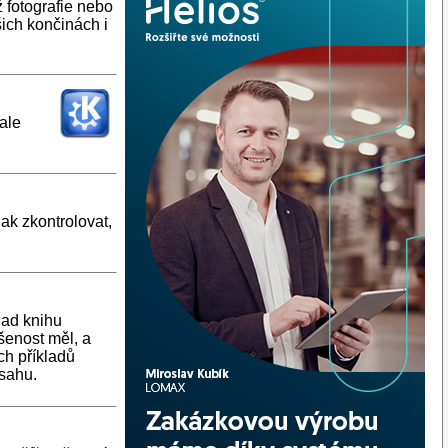
ž fotografie nebo
ich končinách i
ale
ak zkontrolovat,
lad knihu
šenost měl, a
ch příkladů
bsahu.