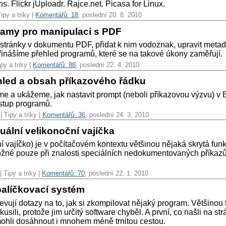
s. Flickr jUploadr. Rajce.net. Picasa for Linux.
ipy a triky |
Komentářů: 18
, poslední 20. 8. 2010
ramy pro manipulaci s PDF
stránky v dokumentu PDF, přidat k nim vodoznak, upravit metada
řinášíme přehled programů, které se na takové úkony zaměřují.
py a triky |
Komentářů: 88
, poslední 22. 4. 2010
led a obsah příkazového řádku
íme a ukážeme, jak nastavit prompt (neboli příkazovou výzvu) v
ýstup programů.
| Tipy a triky |
Komentářů: 36
, poslední 24. 3. 2010
tuální velikonoční vajíčka
í vajíčko) je v počítačovém kontextu většinou nějaká skrytá funk
ožné pouze při znalosti speciálních nedokumentovaných příkazů
| Tipy a triky |
Komentářů: 70
, poslední 22. 1. 2010
 balíčkovací systém
evují dotazy na to, jak si zkompilovat nějaký program. Většinou 
sili, protože jim určitý software chyběl. A první, co našli na s
mohli dosáhnout i mnohem méně trnitou cestou.