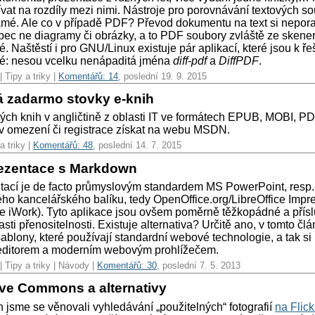
vat na rozdíly mezi nimi. Nástroje pro porovnávání textových s
mé. Ale co v případě PDF? Převod dokumentu na text si neporadí
bec ne diagramy či obrázky, a to PDF soubory zvláště ze skener
. Naštěstí i pro GNU/Linux existuje pár aplikací, které jsou k ř
né: nesou vcelku nenápaditá jména
diff-pdf
a
DiffPDF
.
| Tipy a triky |
Komentářů: 14
, poslední 19. 9. 2015
á zadarmo stovky e-knih
ckých knih v angličtině z oblasti IT ve formátech EPUB, MOBI, 
v omezení či registrace získat na webu MSDN.
a triky |
Komentářů: 48
, poslední 14. 7. 2015
rezentace s Markdown
tací je de facto průmyslovým standardem MS PowerPoint, resp. 
iného kancelářského balíku, tedy OpenOffice.org/LibreOffice Imp
e iWork). Tyto aplikace jsou ovšem poměrně těžkopádné a přís
lasti přenositelnosti. Existuje alternativa? Určitě ano, v tomto čl
blony, které používají standardní webové technologie, a tak si 
 editorem a moderním webovým prohlížečem.
| Tipy a triky | Návody |
Komentářů: 30
, poslední 7. 5. 2013
ive Commons a alternativy
 jsme se věnovali vyhledávání „použitelných“ fotografií
na Flic