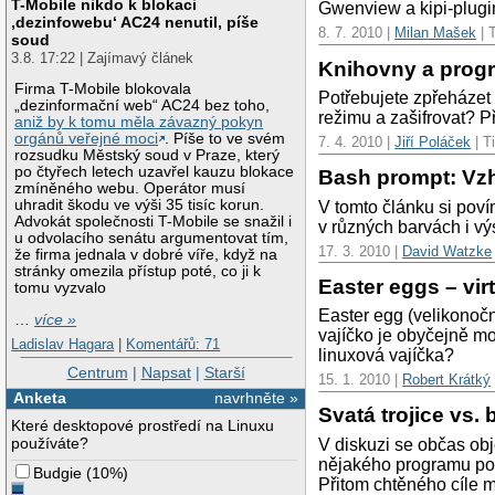
T-Mobile nikdo k blokaci
Gwenview a kipi-plugin
‚dezinfowebu‘ AC24 nenutil, píše
8. 7. 2010 |
Milan Mašek
| T
soud
3.8. 17:22 | Zajímavý článek
Knihovny a prog
Firma T-Mobile blokovala
Potřebujete zpřeházet 
„dezinformační web“ AC24 bez toho,
režimu a zašifrovat? P
aniž by k tomu měla závazný pokyn
orgánů veřejné moci
. Píše to ve svém
7. 4. 2010 |
Jiří Poláček
| Ti
rozsudku Městský soud v Praze, který
po čtyřech letech uzavřel kauzu blokace
Bash prompt: Vzh
zmíněného webu. Operátor musí
uhradit škodu ve výši 35 tisíc korun.
V tomto článku si pov
Advokát společnosti T-Mobile se snažil i
v různých barvách i v
u odvolacího senátu argumentovat tím,
17. 3. 2010 |
David Watzke
že firma jednala v dobré víře, když na
stránky omezila přístup poté, co ji k
Easter eggs – vir
tomu vyzvalo
Easter egg (velikonočn
…
více »
vajíčko je obyčejně m
Ladislav Hagara
|
Komentářů: 71
linuxová vajíčka?
Centrum
|
Napsat
|
Starší
15. 1. 2010 |
Robert Krátký
Anketa
navrhněte »
Svatá trojice vs.
Které desktopové prostředí na Linuxu
používáte?
V diskuzi se občas obj
nějakého programu poku
Budgie
(
10%
)
Přitom chtěného cíle 