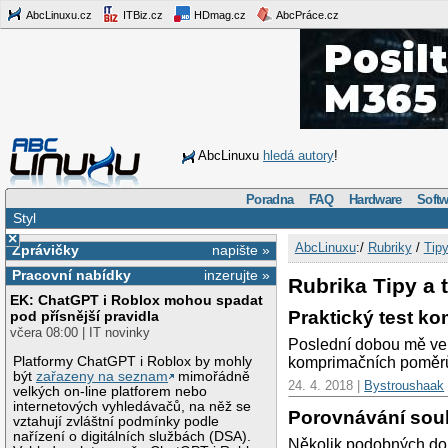
AbcLinuxu.cz
ITBiz.cz
HDmag.cz
AbcPráce.cz
AbcLinuxu
hledá autory
!
Poradna
FAQ
Hardware
Softw
Styl
×
AbcLinuxu
:/
Rubriky
/
Tipy
Zprávičky
napište »
Pracovní nabídky
inzerujte »
Rubrika Tipy a t
EK: ChatGPT i Roblox mohou spadat
Praktický test k
pod přísnější pravidla
včera 08:00 | IT novinky
Poslední dobou mě vel
Platformy ChatGPT i Roblox by mohly
komprimačních poměrů, 
být
zařazeny na seznam
mimořádně
24. 4. 2018 |
Bystroushaak
velkých on-line platforem nebo
internetových vyhledávačů, na něž se
Porovnávání sou
vztahují zvláštní podmínky podle
nařízení o digitálních službách (DSA).
Několik podobných dok