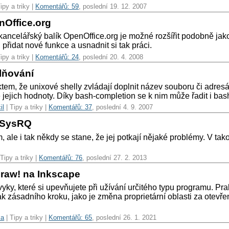
ipy a triky |
Komentářů: 59
, poslední 19. 12. 2007
nOffice.org
ancelářský balík OpenOffice.org je možné rozšířit podobně jako 
přidat nové funkce a usnadnit si tak práci.
ipy a triky |
Komentářů: 24
, poslední 20. 4. 2008
lňování
m, že unixové shelly zvládají doplnit název souboru či adresáře.
jejich hodnoty. Díky bash-completion se k nim může řadit i bash
il
| Tipy a triky |
Komentářů: 37
, poslední 4. 9. 2007
 SysRQ
ém, ale i tak někdy se stane, že jej potkají nějaké problémy. V 
 Tipy a triky |
Komentářů: 76
, poslední 27. 2. 2013
raw! na Inkscape
ky, které si upevňujete při užívání určitého typu programu. Pr
ak zásadního kroku, jako je změna proprietární oblasti za otevřen
ka
| Tipy a triky |
Komentářů: 65
, poslední 26. 1. 2021