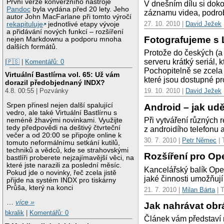
První verze konverzního nástroje
V dnešním dílu si doko
Pandoc
byla vydána před 20 lety. Jeho
záznamu videa, podrobn
autor John MacFarlane při tomto výročí
27. 10. 2010 |
David Ježek
rekapituluje
jednotlivé etapy vývoje
a přidávání nových funkcí – rozšíření
Fotografujeme s 
nejen Markdownu a podporu mnoha
dalších formátů.
Protože do českých (a 
serveru krátký seriál, 
|🇵🇸
|
Komentářů: 0
Pochopitelně se zcela
Virtuální Bastlírna vol. 65: Už vám
které jsou dostupné p
dorazil předobjednaný INDX?
4.8. 00:55 | Pozvánky
19. 10. 2010 |
David Ježek
Srpen přinesl nejen další spalující
Android – jak udě
vedro, ale také Virtuální Bastlírnu s
Při vytváření různých 
neméně žhavými novinkami. Využijte
tedy předpovědi na deštivý čtvrteční
z androidího telefonu 
večer a od 20:00 se připojte online k
30. 7. 2010 |
Petr Němec
| 
tomuto neformálnímu setkání kutilů,
techniků a vědců, kde se strahovskými
Rozšíření pro Ope
bastlíři proberete nejzajímavější věci, na
které jste narazili za poslední měsíc.
Kancelářský balík Ope
Pokud jde o novinky, řeč zcela jistě
jaké činnosti umožňují 
přijde na systém INDX pro tiskárny
Průša, který na konci
21. 7. 2010 |
Milan Bárta
| T
…
více »
Jak nahrávat obrá
bkralik
|
Komentářů: 0
Článek vám představí 