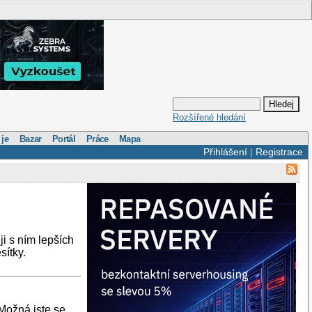
Rozšířené hledání
 je
Bazar
Portál
Práce
Mapa
Přihlášení
|
Registrace
ji s ním lepších
sítky.
Možná jste se