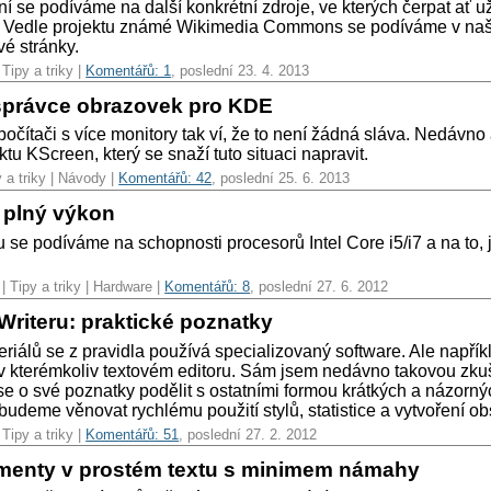
ní se podíváme na další konkrétní zdroje, ve kterých čerpat ať u
l. Vedle projektu známé Wikimedia Commons se podíváme v naš
é stránky.
 Tipy a triky |
Komentářů: 1
, poslední 23. 4. 2013
správce obrazovek pro KDE
čítači s více monitory tak ví, že to není žádná sláva. Nedávno 
ktu KScreen, který se snaží tuto situaci napravit.
y a triky | Návody |
Komentářů: 42
, poslední 25. 6. 2013
a plný výkon
 se podíváme na schopnosti procesorů Intel Core i5/i7 a na to, j
| Tipy a triky | Hardware |
Komentářů: 8
, poslední 27. 6. 2012
Writeru: praktické poznatky
riálů se z pravidla používá specializovaný software. Ale napřík
 v kterémkoliv textovém editoru. Sám jsem nedávno takovou zku
se o své poznatky podělit s ostatními formou krátkých a názorný
budeme věnovat rychlému použití stylů, statistice a vytvoření o
 Tipy a triky |
Komentářů: 51
, poslední 27. 2. 2012
enty v prostém textu s minimem námahy