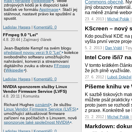
RawTherapee
(
Wikipedie
). Vedle
Commons obecně
. Ny
zdrojových kódů je k dispozici také
jiný obrazový materiá
balíček ve formátu
AppImage
. Stačí jej
na méně známé webov
stáhnout, nastavit právo ke spuštění a
spustit.
23. 4. 2013 |
Michal Polák
|
Ladislav Hagara
|
Komentářů: 0
KScreen – nový 
FFmpeg 9.0 "Lei"
Kdo používal KDE na po
4.8. 20:44 | Zajímavý článek
vyšla první verze proje
5. 2. 2013 |
Dan Vrátil
| Tip
Jean-Baptiste Kempf na svém blogu
představil novou verzi 9.0 "Lei"
kolekce
Intel Core i5/i7 n
svobodného softwaru umožňujícího
nahrávání, konverzi a streamovaní
V tomto krátkém článku
digitálního zvuku a obrazu
FFmpeg
že jich plně využíváte.
(
Wikipedie
).
27. 6. 2012 |
Luboš Doležel
Ladislav Hagara
|
Komentářů: 0
Píšeme knihu ve 
NVIDIA sponzorem služby Linux
Vendor Firmware Service (LVFS)
K sazbě tiskových mate
4.8. 20:11 | Komunita
můžete psát prakticky
proto jsem se rozhodl 
Richard Hughes
oznámil
, že službu
Linux Vendor Firmware Service (LVFS)
z praxe. Konkrétně se 
umožňující aktualizovat firmware
21. 2. 2012 |
Michal Polák
|
zařízení na počítačích s Linuxem, nově
sponzoruje také společnost NVIDIA
.
Markdown: dokum
Ladislav Hagara
|
Komentářů: 0