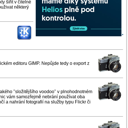
 šířit v čitelné
uživat některý
fickém editoru GIMP. Nepůjde tedy o export z
jakého "složitějšího voodoo" v plnohodnotném
e nic vám samozřejmě nebrání používat oba
a nahrání fotografií na služby typu Flickr či