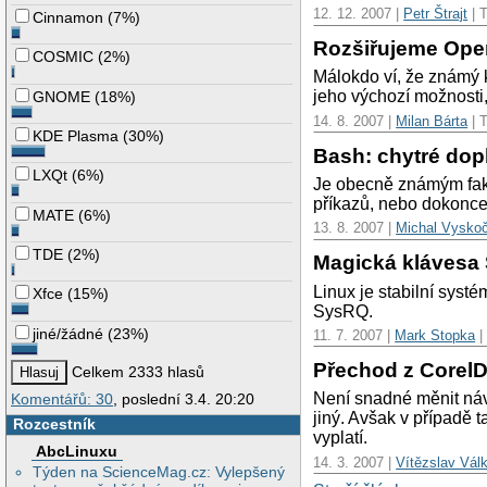
12. 12. 2007 |
Petr Štrajt
| T
Cinnamon
(
7%
)
Rozšiřujeme Ope
COSMIC
(
2%
)
Málokdo ví, že známý k
jeho výchozí možnosti, 
GNOME
(
18%
)
14. 8. 2007 |
Milan Bárta
| T
KDE Plasma
(
30%
)
Bash: chytré dop
LXQt
(
6%
)
Je obecně známým fakte
příkazů, nebo dokonce 
MATE
(
6%
)
13. 8. 2007 |
Michal Vyskoč
TDE
(
2%
)
Magická klávesa
Linux je stabilní syst
Xfce
(
15%
)
SysRQ.
jiné/žádné
(
23%
)
11. 7. 2007 |
Mark Stopka
|
Přechod z CorelD
Celkem 2333 hlasů
Není snadné měnit návy
Komentářů: 30
, poslední 3.4. 20:20
jiný. Avšak v případě t
Rozcestník
vyplatí.
AbcLinuxu
14. 3. 2007 |
Vítězslav Vál
Týden na ScienceMag.cz: Vylepšený