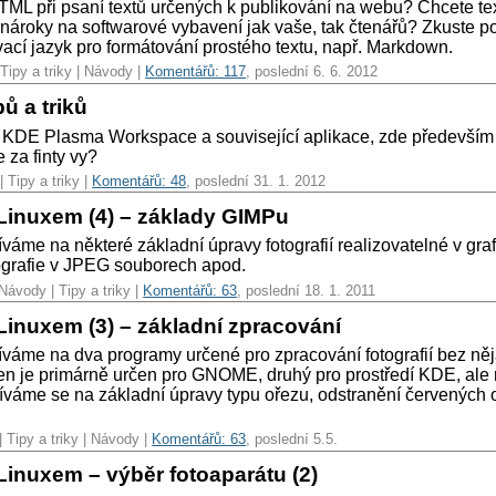
ML při psaní textů určených k publikování na webu? Chcete texty
nároky na softwarové vybavení jak vaše, tak čtenářů? Zkuste po
ací jazyk pro formátování prostého textu, např. Markdown.
 Tipy a triky | Návody |
Komentářů: 117
, poslední 6. 6. 2012
ů a triků
pro KDE Plasma Workspace a související aplikace, zde především
e za finty vy?
| Tipy a triky |
Komentářů: 48
, poslední 31. 1. 2012
Linuxem (4) – základy GIMPu
váme na některé základní úpravy fotografií realizovatelné v gra
ografie v JPEG souborech apod.
Návody | Tipy a triky |
Komentářů: 63
, poslední 18. 1. 2011
Linuxem (3) – základní zpracování
íváme na dva programy určené pro zpracování fotografií bez ně
den je primárně určen pro GNOME, druhý pro prostředí KDE, al
váme se na základní úpravy typu ořezu, odstranění červených očí 
| Tipy a triky | Návody |
Komentářů: 63
, poslední 5.5.
Linuxem – výběr fotoaparátu (2)