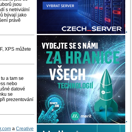
ouborů jsou
 s netriviální
ů bývají jako
ešení právě
PDF, XPS můžete
tu a tam se
ress nebo
lušné datové
ánku se
při prezentování
kr.com
a
Creative