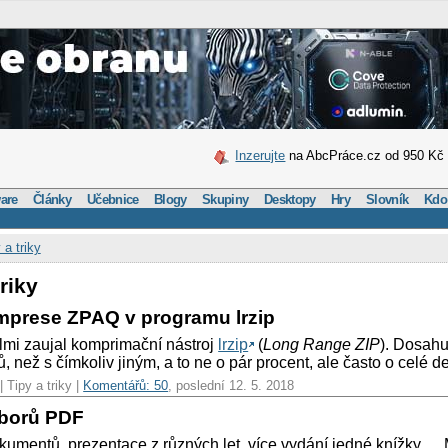
Inzerujte
na AbcPráce.cz od 950 Kč
are
Články
Učebnice
Blogy
Skupiny
Desktopy
Hry
Slovník
Kdo
 a triky
riky
omprese ZPAQ v programu lrzip
mi zaujal komprimační nástroj
lrzip
(
Long Range ZIP
). Dosahu
než s čímkoliv jiným, a to ne o pár procent, ale často o celé de
| Tipy a triky |
Komentářů: 50
, poslední 12. 5. 2018
borů PDF
umentů, prezentace z různých let, více vydání jedné knížky,… 