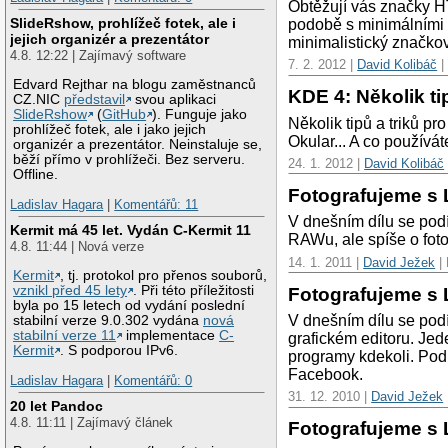
Obtěžují vás značky HT
SlideRshow, prohlížeč fotek, ale i
podobě s minimálními 
jejich organizér a prezentátor
minimalistický značkov
4.8. 12:22 | Zajímavý software
7. 2. 2012 |
David Kolibáč
|
Edvard Rejthar na blogu zaměstnanců
KDE 4: Několik tip
CZ.NIC
představil
svou aplikaci
SlideRshow
(
GitHub
). Funguje jako
Několik tipů a triků 
prohlížeč fotek, ale i jako jejich
Okular... A co používát
organizér a prezentátor. Neinstaluje se,
běží přímo v prohlížeči. Bez serveru.
24. 1. 2012 |
David Kolibáč
Offline.
Fotografujeme s 
Ladislav Hagara
|
Komentářů: 11
V dnešním dílu se podí
Kermit má 45 let. Vydán C-Kermit 11
RAWu, ale spíše o fot
4.8. 11:44 | Nová verze
14. 1. 2011 |
David Ježek
| 
Kermit
, tj. protokol pro přenos souborů,
vznikl před 45 lety
. Při této příležitosti
Fotografujeme s 
byla po 15 letech od vydání poslední
V dnešním dílu se pod
stabilní verze 9.0.302 vydána
nová
stabilní verze 11
implementace
C-
grafickém editoru. Je
Kermit
. S podporou IPv6.
programy kdekoli. Podí
Facebook.
Ladislav Hagara
|
Komentářů: 0
31. 12. 2010 |
David Ježek
20 let Pandoc
4.8. 11:11 | Zajímavý článek
Fotografujeme s 