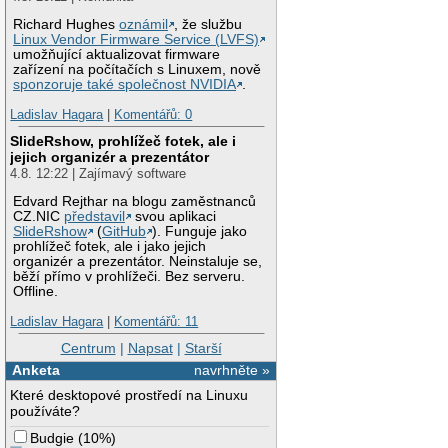
Richard Hughes
oznámil
, že službu
Linux Vendor Firmware Service (LVFS)
umožňující aktualizovat firmware
zařízení na počítačích s Linuxem, nově
sponzoruje také společnost NVIDIA
.
Ladislav Hagara
|
Komentářů: 0
SlideRshow, prohlížeč fotek, ale i
jejich organizér a prezentátor
4.8. 12:22 | Zajímavý software
Edvard Rejthar na blogu zaměstnanců
CZ.NIC
představil
svou aplikaci
SlideRshow
(
GitHub
). Funguje jako
prohlížeč fotek, ale i jako jejich
organizér a prezentátor. Neinstaluje se,
běží přímo v prohlížeči. Bez serveru.
Offline.
Ladislav Hagara
|
Komentářů: 11
Centrum
|
Napsat
|
Starší
Anketa
navrhněte »
Které desktopové prostředí na Linuxu
používáte?
Budgie
(
10%
)