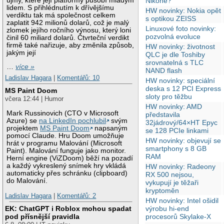
újmy, které její platformy působí mladým
Nikone?
lidem. S přihlédnutím k dřívějšímu
HW novinky: Nokia opět
verdiktu tak má společnost celkem
s optikou ZEISS
zaplatit 942 milionů dolarů, což je malý
Linuxové foto novinky:
zlomek jejího ročního výnosu, který loni
pozvolná evoluce
činil 60 miliard dolarů. Čtvrteční verdikt
firmě také nařizuje, aby změnila způsob,
HW novinky: životnost
jakým její
QLC je dle Toshiby
srovnatelná s TLC
…
více »
NAND flash
Ladislav Hagara
|
Komentářů: 10
HW novinky: speciální
deska s 12 PCI Express
MS Paint Doom
sloty pro těžbu
včera 12:44 | Humor
HW novinky: AMD
Mark Russinovich (CTO v Microsoft
představila
Azure) se
na LinkedIn pochlubil
svým
32jádrový/64×HT Epyc
projektem
MS Paint Doom
napsaným
se 128 PCIe linkami
pomocí Claude. Hru Doom umožňuje
HW novinky: objevují se
hrát v programu Malování (Microsoft
smartphony s 8 GB
Paint). Malování funguje jako monitor.
RAM
Herní engine (ViZDoom) běží na pozadí
a každý vykreslený snímek hry vkládá
HW novinky: Radeony
automaticky přes schránku (clipboard)
RX 500 nejsou,
do Malování.
vykupují je těžaři
kryptoměn
Ladislav Hagara
|
Komentářů: 2
HW novinky: Intel ošidil
výrobu hi-end
EK: ChatGPT i Roblox mohou spadat
procesorů Skylake-X
pod přísnější pravidla