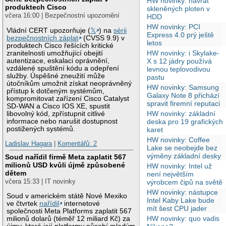
HW novinky: návrat
produktech Cisco
skleněných ploten v
včera 16:00 | Bezpečnostní upozornění
HDD
HW novinky: PCI
Vládní CERT upozorňuje (
𝕏
) na
sérii
Express 4.0 prý ještě
bezpečnostních záplat
(CVSS 9.9) v
letos
produktech Cisco řešících kritické
HW novinky: i Skylake-
zranitelnosti umožňující obejití
autentizace, eskalaci oprávnění,
X s 12 jádry používá
vzdálené spuštění kódu a odepření
levnou teplovodivou
služby. Úspěšné zneužití může
pastu
útočníkům umožnit získat neoprávněný
HW novinky: Samsung
přístup k dotčeným systémům,
Galaxy Note 8 přichází
kompromitovat zařízení Cisco Catalyst
spravit firemní reputaci
SD-WAN a Cisco IOS XE, spustit
HW novinky: základní
libovolný kód, zpřístupnit citlivé
informace nebo narušit dostupnost
deska pro 19 grafických
postižených systémů.
karet
HW novinky: Coffee
Ladislav Hagara
|
Komentářů: 2
Lake se neobejde bez
výměny základní desky
Soud nařídil firmě Meta zaplatit 567
milionů USD kvůli újmě způsobené
HW novinky: Intel už
dětem
není největším
včera 15:33 | IT novinky
výrobcem čipů na světě
HW novinky: nástupce
Soud v americkém státě Nové Mexiko
Intel Kaby Lake bude
ve čtvrtek
nařídil
internetové
mít šest CPU jader
společnosti Meta Platforms zaplatit 567
HW novinky: quo vadis
milionů dolarů (téměř 12 miliard Kč) za