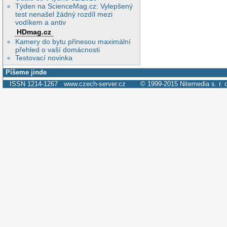
Týden na ScienceMag.cz: Vylepšený
test nenašel žádný rozdíl mezi
vodíkem a antiv
HDmag.cz
Kamery do bytu přinesou maximální
přehled o vaší domácnosti
Testovací novinka
Píšeme jinde
ISSN 1214-1267
www.czech-server.cz
© 1999-2015
Nitemedia s. r. 