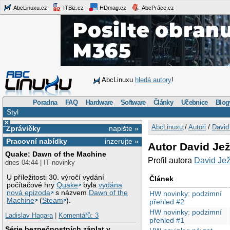
AbcLinuxu.cz
ITBiz.cz
HDmag.cz
AbcPráce.cz
AbcLinuxu
hledá autory
!
Poradna
FAQ
Hardware
Software
Články
Učebnice
Blog
Styl
×
AbcLinuxu
:/
Autoři
/
David
Zprávičky
napište »
Pracovní nabídky
inzerujte »
Autor David Jež
Quake: Dawn of the Machine
Profil autora
David Je
dnes 04:44 | IT novinky
U příležitosti 30. výročí vydání
Článek
počítačové hry
Quake
byla
vydána
nová epizoda
s názvem
Dawn of the
HW novinky: podzimní
Machine
(
Steam
).
přehled #2
HW novinky: podzimní
Ladislav Hagara
|
Komentářů: 3
přehled #1
Série bezpečnostních záplat v