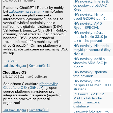
6.8. 08:00 | IT novinky
HW novinky: Intel řeší,
co postavit proti AMD
Platformy ChatGPT i Roblox by mohly
Ryzen
být
zařazeny na seznam
mimořádně
HW novinky: Hynix
velkých on-line platforem nebo
uvedl GDDR6 paměti
internetových vyhledávačů, na něž se
vztahují zvláštní podmínky podle
HW novinky: AMD
nařízení o digitálních službách (DSA).
Ryzen SPECIÁL
Vzhledem k tomu, že ChatGPT i Roblox
HW novinky: návrat
oznámily počet uživatelů nad prahovou
mobilu Nokia 3310 je
hodnotou DSA, je toto označení
tak trochu podvod
„rozhodně možné“ a mohlo by „přijít
dříve či později“. On-line platformy a
HW novinky: Nintendo
vyhledávače zařazené na seznamy DSA
recykluje zastaralé čipy
musejí
Nvidia
HW novinky: další s
…
více »
vlastním ARM SoC je
Ladislav Hagara
|
Komentářů: 11
Xiaomi
HW novinky: spousta
Cloudflare OS
foto novinek
5.8. 17:00 | Zajímavý software
HW novinky: Intel
Společnost Cloudflare
představila
nejspíš zase mění CPU
Cloudflare OS
(
GitHub
), tj. open
strategii
source platformu navrženou pro
PCLinuxOS 2017.2
integraci umělé inteligence (agentů)
MATE - tak trochu
přímo do pracovních procesů
zvláštní linuxová
organizací.
distribuce
Ladislav Hagara
|
Komentářů: 0
Linuxové foto novinky: