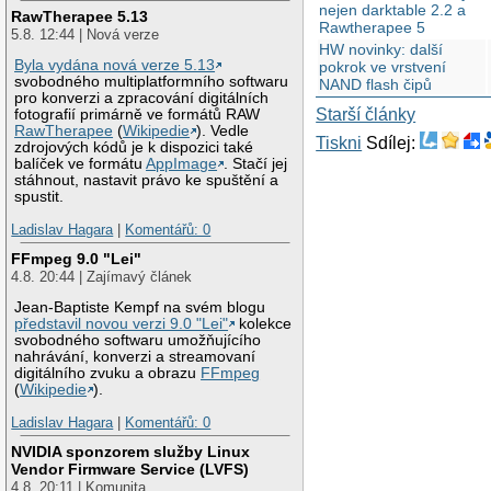
nejen darktable 2.2 a
RawTherapee 5.13
Rawtherapee 5
5.8. 12:44 | Nová verze
HW novinky: další
Byla vydána nová verze 5.13
pokrok ve vrstvení
svobodného multiplatformního softwaru
NAND flash čipů
pro konverzi a zpracování digitálních
Starší články
fotografií primárně ve formátů RAW
RawTherapee
(
Wikipedie
). Vedle
Tiskni
Sdílej:
zdrojových kódů je k dispozici také
balíček ve formátu
AppImage
. Stačí jej
stáhnout, nastavit právo ke spuštění a
spustit.
Ladislav Hagara
|
Komentářů: 0
FFmpeg 9.0 "Lei"
4.8. 20:44 | Zajímavý článek
Jean-Baptiste Kempf na svém blogu
představil novou verzi 9.0 "Lei"
kolekce
svobodného softwaru umožňujícího
nahrávání, konverzi a streamovaní
digitálního zvuku a obrazu
FFmpeg
(
Wikipedie
).
Ladislav Hagara
|
Komentářů: 0
NVIDIA sponzorem služby Linux
Vendor Firmware Service (LVFS)
4.8. 20:11 | Komunita