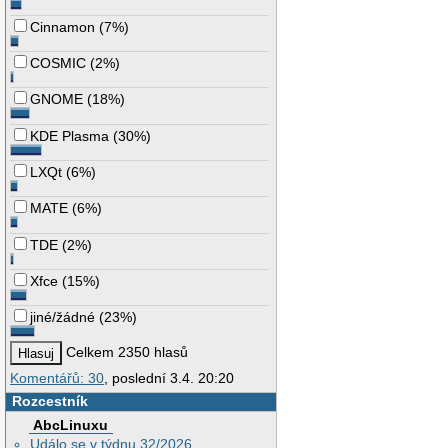
Cinnamon
(
7%
)
COSMIC
(
2%
)
GNOME
(
18%
)
KDE Plasma
(
30%
)
LXQt
(
6%
)
MATE
(
6%
)
TDE
(
2%
)
Xfce
(
15%
)
jiné/žádné
(
23%
)
Celkem 2350 hlasů
Komentářů: 30
, poslední 3.4. 20:20
Rozcestník
AbcLinuxu
Událo se v týdnu 32/2026