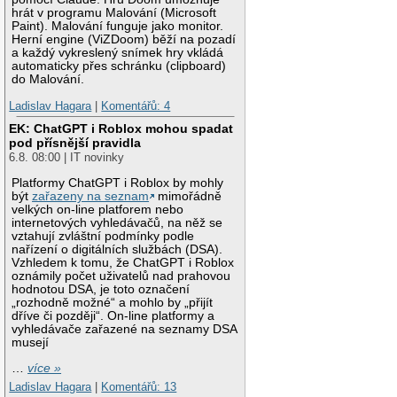
hrát v programu Malování (Microsoft
Paint). Malování funguje jako monitor.
Herní engine (ViZDoom) běží na pozadí
a každý vykreslený snímek hry vkládá
automaticky přes schránku (clipboard)
do Malování.
Ladislav Hagara
|
Komentářů: 4
EK: ChatGPT i Roblox mohou spadat
pod přísnější pravidla
6.8. 08:00 | IT novinky
Platformy ChatGPT i Roblox by mohly
být
zařazeny na seznam
mimořádně
velkých on-line platforem nebo
internetových vyhledávačů, na něž se
vztahují zvláštní podmínky podle
nařízení o digitálních službách (DSA).
Vzhledem k tomu, že ChatGPT i Roblox
oznámily počet uživatelů nad prahovou
hodnotou DSA, je toto označení
„rozhodně možné“ a mohlo by „přijít
dříve či později“. On-line platformy a
vyhledávače zařazené na seznamy DSA
musejí
…
více »
Ladislav Hagara
|
Komentářů: 13