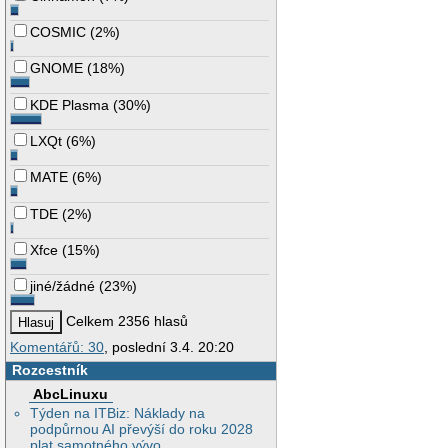
COSMIC
(
2%
)
GNOME
(
18%
)
KDE Plasma
(
30%
)
LXQt
(
6%
)
MATE
(
6%
)
TDE
(
2%
)
Xfce
(
15%
)
jiné/žádné
(
23%
)
Celkem 2356 hlasů
Komentářů: 30
, poslední 3.4. 20:20
Rozcestník
AbcLinuxu
Týden na ITBiz: Náklady na
podpůrnou AI převýší do roku 2028
plat samotného vývo