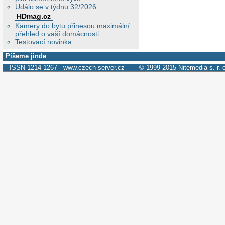
Událo se v týdnu 32/2026
HDmag.cz
Kamery do bytu přinesou maximální
přehled o vaší domácnosti
Testovací novinka
Píšeme jinde
ISSN 1214-1267
www.czech-server.cz
© 1999-2015
Nitemedia s. r. 