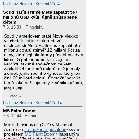
Ladislav Hagara
|
Komentářů: 4
Soud nařídil firmě Meta zaplatit 567
milionů USD kvůli újmě způsobené
dětem
7.8. 15:33 | IT novinky
Soud v americkém státě Nové Mexiko
ve čtvrtek
nařídil
internetové
společnosti Meta Platforms zaplatit 567
milionů dolarů (téměř 12 miliard Kč) za
újmy, které její platformy působí mladým
lidem. S přihlédnutím k dřívějšímu
verdiktu tak má společnost celkem
zaplatit 942 milionů dolarů, což je malý
zlomek jejího ročního výnosu, který loni
činil 60 miliard dolarů. Čtvrteční verdikt
firmě také nařizuje, aby změnila způsob,
jakým její
…
více »
Ladislav Hagara
|
Komentářů: 14
MS Paint Doom
7.8. 12:44 | Humor
Mark Russinovich (CTO v Microsoft
Azure) se
na LinkedIn pochlubil
svým
projektem
MS Paint Doom
napsaným
pomocí Claude. Hru Doom umožňuje