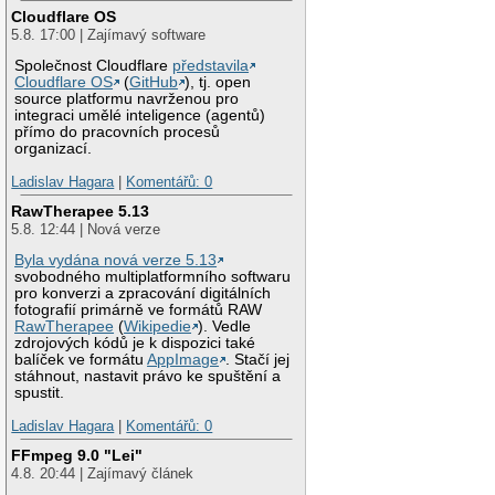
Cloudflare OS
5.8. 17:00 | Zajímavý software
Společnost Cloudflare
představila
Cloudflare OS
(
GitHub
), tj. open
source platformu navrženou pro
integraci umělé inteligence (agentů)
přímo do pracovních procesů
organizací.
Ladislav Hagara
|
Komentářů: 0
RawTherapee 5.13
5.8. 12:44 | Nová verze
Byla vydána nová verze 5.13
svobodného multiplatformního softwaru
pro konverzi a zpracování digitálních
fotografií primárně ve formátů RAW
RawTherapee
(
Wikipedie
). Vedle
zdrojových kódů je k dispozici také
balíček ve formátu
AppImage
. Stačí jej
stáhnout, nastavit právo ke spuštění a
spustit.
Ladislav Hagara
|
Komentářů: 0
FFmpeg 9.0 "Lei"
4.8. 20:44 | Zajímavý článek