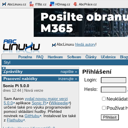
AbcLinuxu.cz
ITBiz.cz
HDmag.cz
AbcPráce.cz
AbcLinuxu
hledá autory
!
Poradna
FAQ
Hardware
Software
Články
Učebnice
Blog
Styl
×
Přihlášení
Zprávičky
napište »
Pracovní nabídky
inzerujte »
Login:
Sonic Pi 5.0.0
Heslo:
dnes 12:44 | Nová verze
Sam Aaron
vydal novou major verzi
Neukládat 
5.0.0
aplikace
Sonic Pi
(
Wikipedie
)
určené také pro výuku programování
Používat H
pomocí skládání hudby. Přehled
novinek na
GitHubu
. Instalovat lze také
z
Flathubu
.