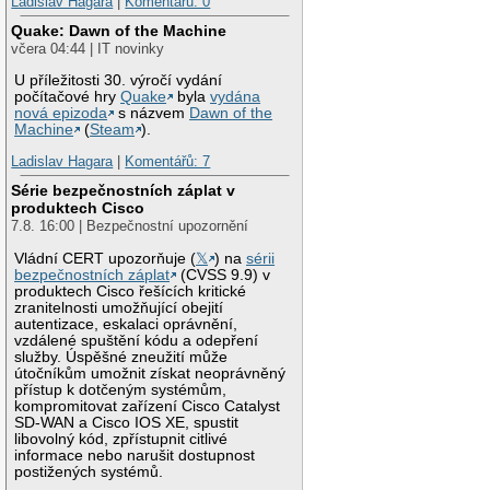
Ladislav Hagara
|
Komentářů: 0
Quake: Dawn of the Machine
včera 04:44 | IT novinky
U příležitosti 30. výročí vydání
počítačové hry
Quake
byla
vydána
nová epizoda
s názvem
Dawn of the
Machine
(
Steam
).
Ladislav Hagara
|
Komentářů: 7
Série bezpečnostních záplat v
produktech Cisco
7.8. 16:00 | Bezpečnostní upozornění
Vládní CERT upozorňuje (
𝕏
) na
sérii
bezpečnostních záplat
(CVSS 9.9) v
produktech Cisco řešících kritické
zranitelnosti umožňující obejití
autentizace, eskalaci oprávnění,
vzdálené spuštění kódu a odepření
služby. Úspěšné zneužití může
útočníkům umožnit získat neoprávněný
přístup k dotčeným systémům,
kompromitovat zařízení Cisco Catalyst
SD-WAN a Cisco IOS XE, spustit
libovolný kód, zpřístupnit citlivé
informace nebo narušit dostupnost
postižených systémů.