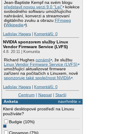
Jean-Baptiste Kempf na svém blogu
představil novou verzi 9.0 "Lei"
kolekce
svobodného softwaru umožňujícího
nahrávání, konverzi a streamovaní
digitálního zvuku a obrazu
FFmpeg
(
Wikipedie
).
Ladislav Hagara
|
Komentářů: 0
NVIDIA sponzorem služby Linux
Vendor Firmware Service (LVFS)
4.8. 20:11 | Komunita
Richard Hughes
oznámil
, že službu
Linux Vendor Firmware Service (LVFS)
umožňující aktualizovat firmware
zařízení na počítačích s Linuxem, nově
sponzoruje také společnost NVIDIA
.
Ladislav Hagara
|
Komentářů: 0
Centrum
|
Napsat
|
Starší
Anketa
navrhněte »
Které desktopové prostředí na Linuxu
používáte?
Budgie
(
10%
)
Cinnamon
(
7%
)