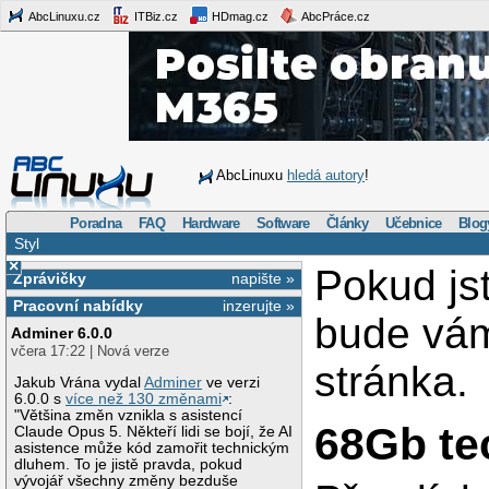
AbcLinuxu.cz
ITBiz.cz
HDmag.cz
AbcPráce.cz
AbcLinuxu
hledá autory
!
Poradna
FAQ
Hardware
Software
Články
Učebnice
Blog
Styl
×
Pokud js
Zprávičky
napište »
Pracovní nabídky
inzerujte »
bude vá
Adminer 6.0.0
včera 17:22 | Nová verze
stránka.
Jakub Vrána vydal
Adminer
ve verzi
6.0.0 s
více než 130 změnami
:
"Většina změn vznikla s asistencí
68Gb te
Claude Opus 5. Někteří lidi se bojí, že AI
asistence může kód zamořit technickým
dluhem. To je jistě pravda, pokud
vývojář všechny změny bezduše