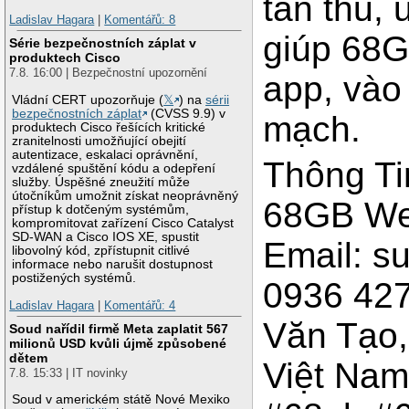
tân thủ,
Ladislav Hagara
|
Komentářů: 8
giúp 68G
Série bezpečnostních záplat v
produktech Cisco
7.8. 16:00 | Bezpečnostní upozornění
app, vào
Vládní CERT upozorňuje (
𝕏
) na
sérii
bezpečnostních záplat
(CVSS 9.9) v
mạch.
produktech Cisco řešících kritické
zranitelnosti umožňující obejití
autentizace, eskalaci oprávnění,
Thông Ti
vzdálené spuštění kódu a odepření
služby. Úspěšné zneužití může
útočníkům umožnit získat neoprávněný
68GB We
přístup k dotčeným systémům,
kompromitovat zařízení Cisco Catalyst
SD-WAN a Cisco IOS XE, spustit
Email: s
libovolný kód, zpřístupnit citlivé
informace nebo narušit dostupnost
postižených systémů.
0936 427
Ladislav Hagara
|
Komentářů: 4
Văn Tạo,
Soud nařídil firmě Meta zaplatit 567
milionů USD kvůli újmě způsobené
dětem
Việt Nam
7.8. 15:33 | IT novinky
Soud v americkém státě Nové Mexiko