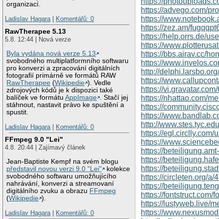
https://photouploads.
organizací.
https://advego.com/pro
https://www.notebook
Ladislav Hagara
|
Komentářů: 0
https://zez.am/fugqqpt
RawTherapee 5.13
https://help.orrs.de/u
5.8. 12:44 | Nová verze
https://www.plotterusat
Byla vydána nová verze 5.13
https://bbs.airav.cc
svobodného multiplatformního softwaru
https://www.invelos.c
pro konverzi a zpracování digitálních
http://delphi.larsbo.or
fotografií primárně ve formátů RAW
https://www.callupcon
RawTherapee
(
Wikipedie
). Vedle
https://vi.gravatar.co
zdrojových kódů je k dispozici také
balíček ve formátu
AppImage
. Stačí jej
https://nhattao.com/
stáhnout, nastavit právo ke spuštění a
https://community.cisc
spustit.
https://www.bandlab.
http://www.stes.tyc.e
Ladislav Hagara
|
Komentářů: 0
https://egl.circlly.com
FFmpeg 9.0 "Lei"
https://www.scienceb
4.8. 20:44 | Zajímavý článek
https://beteiligung.am
https://beteiligung.haf
Jean-Baptiste Kempf na svém blogu
https://beteiligung.sta
představil novou verzi 9.0 "Lei"
kolekce
svobodného softwaru umožňujícího
https://circleten.org
nahrávání, konverzi a streamovaní
https://beteiligung.ten
digitálního zvuku a obrazu
FFmpeg
https://fontstruct.com
(
Wikipedie
).
https://lustyweb.live
https://www.nexusmod
Ladislav Hagara
|
Komentářů: 0