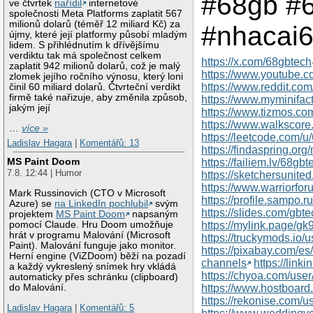
#68gb #
ve čtvrtek
nařídil
internetové
společnosti Meta Platforms zaplatit 567
milionů dolarů (téměř 12 miliard Kč) za
#nhacai
újmy, které její platformy působí mladým
lidem. S přihlédnutím k dřívějšímu
verdiktu tak má společnost celkem
https://x.com/68gbtech
zaplatit 942 milionů dolarů, což je malý
https://www.youtube.
zlomek jejího ročního výnosu, který loni
https://www.reddit.com
činil 60 miliard dolarů. Čtvrteční verdikt
firmě také nařizuje, aby změnila způsob,
https://www.myminifac
jakým její
https://www.tizmos.co
https://www.walkscor
…
více »
https://leetcode.com/u
Ladislav Hagara
|
Komentářů: 13
https://findaspring.or
MS Paint Doom
https://failiem.lv/68gbt
7.8. 12:44 | Humor
https://sketchersunite
https://www.warriorfo
Mark Russinovich (CTO v Microsoft
https://profile.sampo.r
Azure) se
na LinkedIn pochlubil
svým
https://slides.com/gbt
projektem
MS Paint Doom
napsaným
pomocí Claude. Hru Doom umožňuje
https://mylink.page/gk
hrát v programu Malování (Microsoft
https://truckymods.io/
Paint). Malování funguje jako monitor.
https://pixabay.com/e
Herní engine (ViZDoom) běží na pozadí
channels
https://link
a každý vykreslený snímek hry vkládá
https://chyoa.com/use
automaticky přes schránku (clipboard)
do Malování.
https://www.hostboar
https://rekonise.com/u
Ladislav Hagara
|
Komentářů: 5