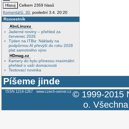
Celkem 2359 hlasů
Komentářů: 30
, poslední 3.4. 20:20
Rozcestník
AbcLinuxu
Jaderné noviny – přehled za
červenec 2026
Týden na ITBiz: Náklady na
podpůrnou AI převýší do roku 2028
plat samotného vývo
HDmag.cz
Kamery do bytu přinesou maximální
přehled o vaší domácnosti
Testovací novinka
Píšeme jinde
ISSN 1214-1267
www.czech-server.cz
© 1999-2015
o.
Všechna 