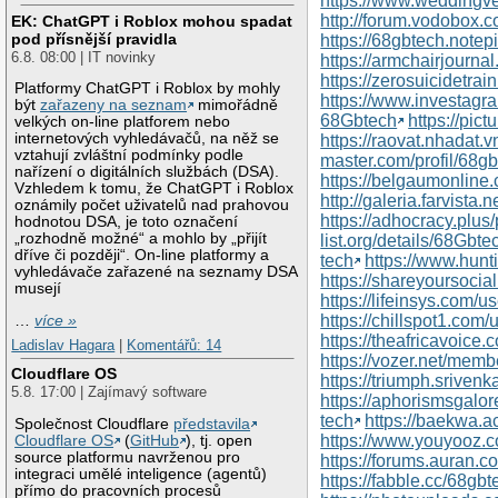
https://www.weddingve
http://forum.vodobox.
EK: ChatGPT i Roblox mohou spadat
pod přísnější pravidla
https://68gbtech.notepi
6.8. 08:00 | IT novinky
https://armchairjourna
https://zerosuicidetra
Platformy ChatGPT i Roblox by mohly
https://www.investagr
být
zařazeny na seznam
mimořádně
68Gbtech
https://pic
velkých on-line platforem nebo
internetových vyhledávačů, na něž se
https://raovat.nhadat
vztahují zvláštní podmínky podle
master.com/profil/68g
nařízení o digitálních službách (DSA).
https://belgaumonlin
Vzhledem k tomu, že ChatGPT i Roblox
http://galeria.farvis
oznámily počet uživatelů nad prahovou
https://adhocracy.plus
hodnotou DSA, je toto označení
„rozhodně možné“ a mohlo by „přijít
list.org/details/68Gbte
dříve či později“. On-line platformy a
tech
https://www.hun
vyhledávače zařazené na seznamy DSA
https://shareyoursoci
musejí
https://lifeinsys.com/u
https://chillspot1.com
…
více »
https://theafricavoice.
Ladislav Hagara
|
Komentářů: 14
https://vozer.net/mem
Cloudflare OS
https://triumph.sriven
5.8. 17:00 | Zajímavý software
https://aphorismsgalo
tech
https://baekwa.
Společnost Cloudflare
představila
https://www.youyooz.c
Cloudflare OS
(
GitHub
), tj. open
source platformu navrženou pro
https://forums.auran
integraci umělé inteligence (agentů)
https://fabble.cc/68gbt
přímo do pracovních procesů