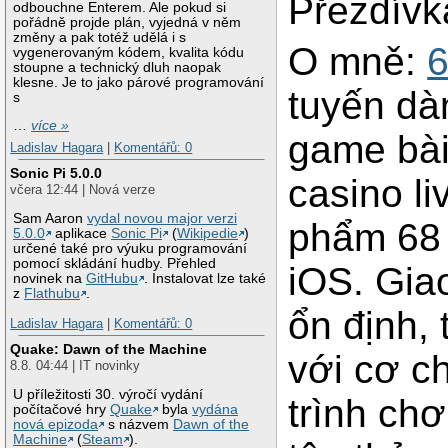
Přezdívk
odbouchne Enterem. Ale pokud si
pořádně projde plán, vyjedná v něm
změny a pak totéž udělá i s
O mně:
vygenerovaným kódem, kvalita kódu
stoupne a technický dluh naopak
klesne. Je to jako párové programování
tuyến dà
s
…
více »
game bài
Ladislav Hagara
|
Komentářů: 0
Sonic Pi 5.0.0
casino li
včera 12:44 | Nová verze
Sam Aaron
vydal novou major verzi
phẩm 68 
5.0.0
aplikace
Sonic Pi
(
Wikipedie
)
určené také pro výuku programování
pomocí skládání hudby. Přehled
iOS. Giao
novinek na
GitHubu
. Instalovat lze také
z
Flathubu
.
ổn định,
Ladislav Hagara
|
Komentářů: 0
Quake: Dawn of the Machine
với cơ c
8.8. 04:44 | IT novinky
U příležitosti 30. výročí vydání
trình ch
počítačové hry
Quake
byla
vydána
nová epizoda
s názvem
Dawn of the
Machine
(
Steam
).