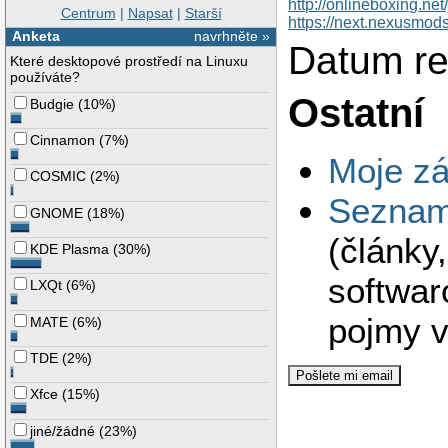
http://onlineboxing.ne
Centrum
|
Napsat
|
Starší
https://next.nexusmod
Anketa
navrhněte »
Datum re
Které desktopové prostředí na Linuxu
používáte?
Ostatní
Budgie
(
10%
)
Cinnamon
(
7%
)
Moje zá
COSMIC
(
2%
)
Seznam 
GNOME
(
18%
)
(články
KDE Plasma
(
30%
)
softwar
LXQt
(
6%
)
pojmy v
MATE
(
6%
)
TDE
(
2%
)
Xfce
(
15%
)
jiné/žádné
(
23%
)