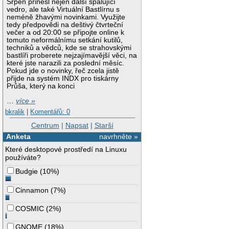
Srpen přinesl nejen další spalující
vedro, ale také Virtuální Bastlírnu s
neméně žhavými novinkami. Využijte
tedy předpovědi na deštivý čtvrteční
večer a od 20:00 se připojte online k
tomuto neformálnímu setkání kutilů,
techniků a vědců, kde se strahovskými
bastlíři proberete nejzajímavější věci, na
které jste narazili za poslední měsíc.
Pokud jde o novinky, řeč zcela jistě
přijde na systém INDX pro tiskárny
Průša, který na konci
…
více »
bkralik
|
Komentářů: 0
Centrum
|
Napsat
|
Starší
Anketa
navrhněte »
Které desktopové prostředí na Linuxu
používáte?
Budgie
(
10%
)
Cinnamon
(
7%
)
COSMIC
(
2%
)
GNOME
(
18%
)