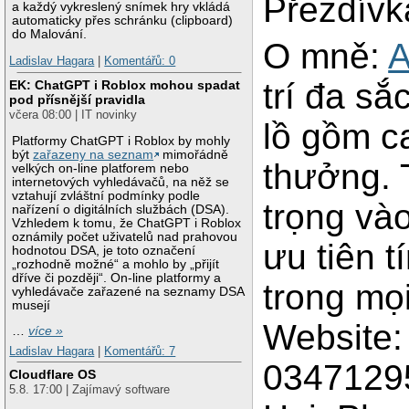
Přezdívk
a každý vykreslený snímek hry vkládá
automaticky přes schránku (clipboard)
do Malování.
O mně:
Ladislav Hagara
|
Komentářů: 0
trí đa sắ
EK: ChatGPT i Roblox mohou spadat
pod přísnější pravidla
včera 08:00 | IT novinky
lồ gồm c
Platformy ChatGPT i Roblox by mohly
být
zařazeny na seznam
mimořádně
thưởng. 
velkých on-line platforem nebo
internetových vyhledávačů, na něž se
vztahují zvláštní podmínky podle
trọng và
nařízení o digitálních službách (DSA).
Vzhledem k tomu, že ChatGPT i Roblox
oznámily počet uživatelů nad prahovou
ưu tiên 
hodnotou DSA, je toto označení
„rozhodně možné“ a mohlo by „přijít
dříve či později“. On-line platformy a
trong mọi
vyhledávače zařazené na seznamy DSA
musejí
Website
…
více »
Ladislav Hagara
|
Komentářů: 7
03471295
Cloudflare OS
5.8. 17:00 | Zajímavý software