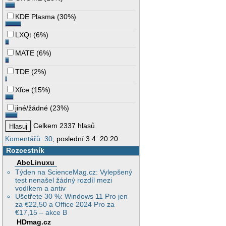
KDE Plasma
(
30%
)
LXQt
(
6%
)
MATE
(
6%
)
TDE
(
2%
)
Xfce
(
15%
)
jiné/žádné
(
23%
)
Celkem 2337 hlasů
Komentářů: 30
, poslední 3.4. 20:20
Rozcestník
AbcLinuxu
Týden na ScienceMag.cz: Vylepšený
test nenašel žádný rozdíl mezi
vodíkem a antiv
Ušetřete 30 %: Windows 11 Pro jen
za €22,50 a Office 2024 Pro za
€17,15 – akce B
HDmag.cz