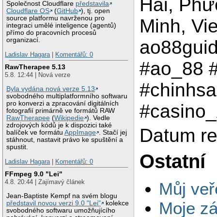
Hai, Phư
Společnost Cloudflare
představila
Cloudflare OS
(
GitHub
), tj. open
source platformu navrženou pro
Minh, Vi
integraci umělé inteligence (agentů)
přímo do pracovních procesů
organizací.
ao88gui
Ladislav Hagara
|
Komentářů: 0
#ao_88 
RawTherapee 5.13
5.8. 12:44 | Nová verze
#chinhs
Byla vydána nová verze 5.13
svobodného multiplatformního softwaru
pro konverzi a zpracování digitálních
#casino
fotografií primárně ve formátů RAW
RawTherapee
(
Wikipedie
). Vedle
zdrojových kódů je k dispozici také
Datum re
balíček ve formátu
AppImage
. Stačí jej
stáhnout, nastavit právo ke spuštění a
spustit.
Ostatní
Ladislav Hagara
|
Komentářů: 0
FFmpeg 9.0 "Lei"
4.8. 20:44 | Zajímavý článek
Můj veř
Jean-Baptiste Kempf na svém blogu
Moje zá
představil novou verzi 9.0 "Lei"
kolekce
svobodného softwaru umožňujícího