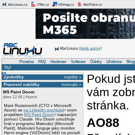
AbcLinuxu.cz
ITBiz.cz
HDmag.cz
AbcPráce.cz
AbcLinuxu
hledá autory
!
Poradna
FAQ
Hardware
Software
Články
Učebnice
Blog
Styl
×
Pokud js
Zprávičky
napište »
Pracovní nabídky
inzerujte »
vám zob
MS Paint Doom
dnes 12:44 | Humor
stránka.
Mark Russinovich (CTO v Microsoft
Azure) se
na LinkedIn pochlubil
svým
projektem
MS Paint Doom
napsaným
AO88
pomocí Claude. Hru Doom umožňuje
hrát v programu Malování (Microsoft
Paint). Malování funguje jako monitor.
Herní engine (ViZDoom) běží na pozadí