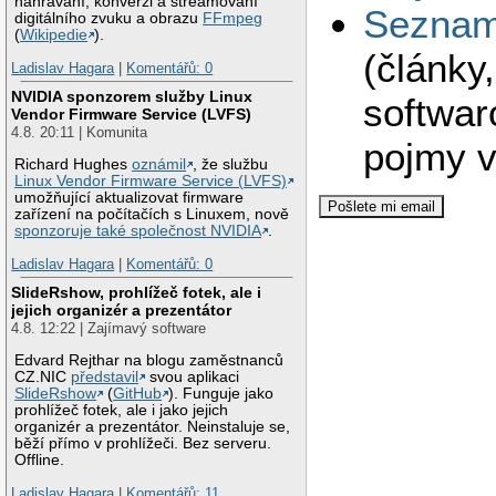
nahrávání, konverzi a streamovaní
Seznam 
digitálního zvuku a obrazu
FFmpeg
(
Wikipedie
).
(články
Ladislav Hagara
|
Komentářů: 0
NVIDIA sponzorem služby Linux
softwar
Vendor Firmware Service (LVFS)
4.8. 20:11 | Komunita
pojmy v
Richard Hughes
oznámil
, že službu
Linux Vendor Firmware Service (LVFS)
umožňující aktualizovat firmware
zařízení na počítačích s Linuxem, nově
sponzoruje také společnost NVIDIA
.
Ladislav Hagara
|
Komentářů: 0
SlideRshow, prohlížeč fotek, ale i
jejich organizér a prezentátor
4.8. 12:22 | Zajímavý software
Edvard Rejthar na blogu zaměstnanců
CZ.NIC
představil
svou aplikaci
SlideRshow
(
GitHub
). Funguje jako
prohlížeč fotek, ale i jako jejich
organizér a prezentátor. Neinstaluje se,
běží přímo v prohlížeči. Bez serveru.
Offline.
Ladislav Hagara
|
Komentářů: 11