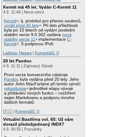
Kermit má 45 let. Vydán C-Kermit 11
4.8. 11:44 | Nová verze
Kermit
, tj. protokol pro přenos souborů,
vznikl před 45 lety
. Při této příležitosti
byla po 15 letech od vydání poslední
stabilní verze 9.0.302 vydána
nová
stabilní verze 11
implementace
C-
Kermit
. S podporou IPv6.
Ladislav Hagara
|
Komentářů: 0
20 let Pandoc
4.8. 11:11 | Zajímavý článek
První verze konverzního nástroje
Pandoc
byla vydána před 20 lety. Jeho
autor John MacFarlane při tomto výročí
rekapituluje
jednotlivé etapy vývoje
a přidávání nových funkcí – rozšíření
nejen Markdownu a podporu mnoha
dalších formátů.
|🇵🇸
|
Komentářů: 0
Virtuální Bastlírna vol. 65: Už vám
dorazil předobjednaný INDX?
4.8. 00:55 | Pozvánky