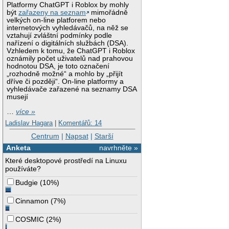
Platformy ChatGPT i Roblox by mohly
být
zařazeny na seznam
mimořádně
velkých on-line platforem nebo
internetových vyhledávačů, na něž se
vztahují zvláštní podmínky podle
nařízení o digitálních službách (DSA).
Vzhledem k tomu, že ChatGPT i Roblox
oznámily počet uživatelů nad prahovou
hodnotou DSA, je toto označení
„rozhodně možné“ a mohlo by „přijít
dříve či později“. On-line platformy a
vyhledávače zařazené na seznamy DSA
musejí
…
více »
Ladislav Hagara
|
Komentářů: 14
Centrum
|
Napsat
|
Starší
Anketa
navrhněte »
Které desktopové prostředí na Linuxu
používáte?
Budgie
(
10%
)
Cinnamon
(
7%
)
COSMIC
(
2%
)