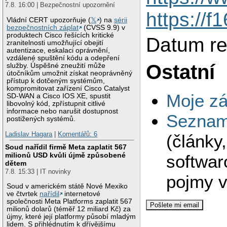
7.8. 16:00 | Bezpečnostní upozornění
https://f
Vládní CERT upozorňuje (
𝕏
) na
sérii
bezpečnostních záplat
(CVSS 9.9) v
produktech Cisco řešících kritické
Datum re
zranitelnosti umožňující obejití
autentizace, eskalaci oprávnění,
vzdálené spuštění kódu a odepření
Ostatní
služby. Úspěšné zneužití může
útočníkům umožnit získat neoprávněný
přístup k dotčeným systémům,
kompromitovat zařízení Cisco Catalyst
Moje zá
SD-WAN a Cisco IOS XE, spustit
libovolný kód, zpřístupnit citlivé
informace nebo narušit dostupnost
Seznam 
postižených systémů.
Ladislav Hagara
|
Komentářů: 6
(články
Soud nařídil firmě Meta zaplatit 567
milionů USD kvůli újmě způsobené
softwar
dětem
7.8. 15:33 | IT novinky
pojmy v
Soud v americkém státě Nové Mexiko
ve čtvrtek
nařídil
internetové
společnosti Meta Platforms zaplatit 567
milionů dolarů (téměř 12 miliard Kč) za
újmy, které její platformy působí mladým
lidem. S přihlédnutím k dřívějšímu