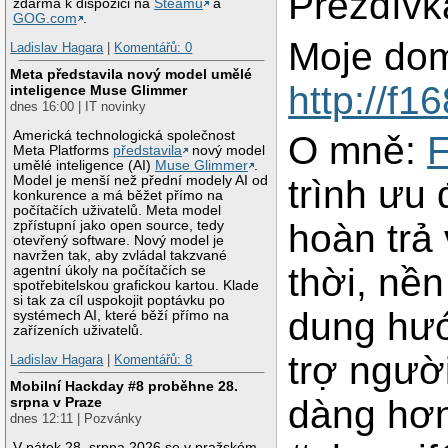
Přezdívk
zdarma k dispozici na
Steamu
a
GOG.com
.
Moje dom
Ladislav Hagara
|
Komentářů: 0
Meta představila nový model umělé
http://f1
inteligence Muse Glimmer
dnes 16:00 | IT novinky
Americká technologická společnost
O mně:
Meta Platforms
představila
nový model
umělé inteligence (AI)
Muse Glimmer
.
Model je menší než přední modely AI od
trình ưu
konkurence a má běžet přímo na
počítačích uživatelů. Meta model
hoàn trả
zpřístupní jako open source, tedy
otevřený software. Nový model je
navržen tak, aby zvládal takzvané
thời, nền
agentní úkoly na počítačích se
spotřebitelskou grafickou kartou. Klade
si tak za cíl uspokojit poptávku po
dung hướ
systémech AI, které běží přímo na
zařízeních uživatelů.
trợ ngườ
Ladislav Hagara
|
Komentářů: 8
Mobilní Hackday #8 proběhne 28.
dàng hơn
srpna v Praze
dnes 12:11 | Pozvánky
V pátek 28. srpna 2026 se v pražském