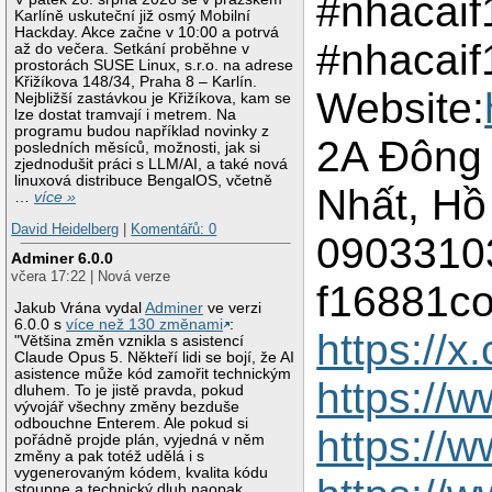
#nhacai
Karlíně uskuteční již osmý Mobilní
Hackday. Akce začne v 10:00 a potrvá
#nhacai
až do večera. Setkání proběhne v
prostorách SUSE Linux, s.r.o. na adrese
Křižíkova 148/34, Praha 8 – Karlín.
Website:
Nejbližší zastávkou je Křižíkova, kam se
lze dostat tramvají i metrem. Na
programu budou například novinky z
2A Đông
posledních měsíců, možnosti, jak si
zjednodušit práci s LLM/AI, a také nová
linuxová distribuce BengalOS, včetně
Nhất, Hồ
…
více »
David Heidelberg
|
Komentářů: 0
0903310
Adminer 6.0.0
včera 17:22 | Nová verze
f16881c
Jakub Vrána vydal
Adminer
ve verzi
6.0.0 s
více než 130 změnami
:
https://
"Většina změn vznikla s asistencí
Claude Opus 5. Někteří lidi se bojí, že AI
asistence může kód zamořit technickým
https:/
dluhem. To je jistě pravda, pokud
vývojář všechny změny bezduše
odbouchne Enterem. Ale pokud si
https://
pořádně projde plán, vyjedná v něm
změny a pak totéž udělá i s
vygenerovaným kódem, kvalita kódu
stoupne a technický dluh naopak