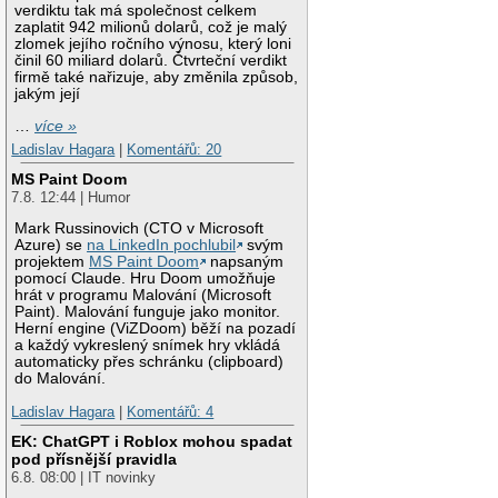
verdiktu tak má společnost celkem
zaplatit 942 milionů dolarů, což je malý
zlomek jejího ročního výnosu, který loni
činil 60 miliard dolarů. Čtvrteční verdikt
firmě také nařizuje, aby změnila způsob,
jakým její
…
více »
Ladislav Hagara
|
Komentářů: 20
MS Paint Doom
7.8. 12:44 | Humor
Mark Russinovich (CTO v Microsoft
Azure) se
na LinkedIn pochlubil
svým
projektem
MS Paint Doom
napsaným
pomocí Claude. Hru Doom umožňuje
hrát v programu Malování (Microsoft
Paint). Malování funguje jako monitor.
Herní engine (ViZDoom) běží na pozadí
a každý vykreslený snímek hry vkládá
automaticky přes schránku (clipboard)
do Malování.
Ladislav Hagara
|
Komentářů: 4
EK: ChatGPT i Roblox mohou spadat
pod přísnější pravidla
6.8. 08:00 | IT novinky