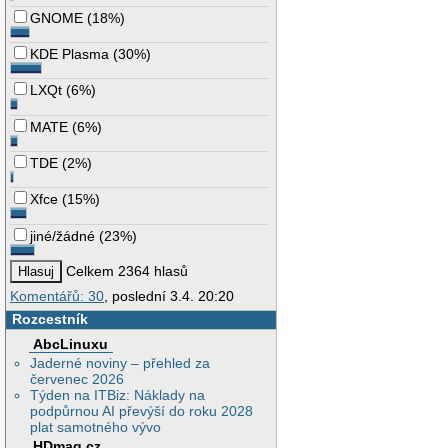
GNOME
(
18%
)
KDE Plasma
(
30%
)
LXQt
(
6%
)
MATE
(
6%
)
TDE
(
2%
)
Xfce
(
15%
)
jiné/žádné
(
23%
)
Celkem 2364 hlasů
Komentářů: 30
, poslední 3.4. 20:20
Rozcestník
AbcLinuxu
Jaderné noviny – přehled za
červenec 2026
Týden na ITBiz: Náklady na
podpůrnou AI převýší do roku 2028
plat samotného vývo
HDmag.cz