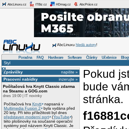
AbcLinuxu.cz
ITBiz.cz
HDmag.cz
AbcPráce.cz
AbcLinuxu
hledá autory
!
Poradna
FAQ
Hardware
Software
Články
Učebnice
Blog
Styl
×
Pokud js
Zprávičky
napište »
Pracovní nabídky
inzerujte »
bude vá
Počítačová hra Knytt Classic zdarma
na Steamu a GOG.com
stránka.
dnes 19:00 | IT novinky
Počítačová hra
Knytt
napsaná v
Multimedia Fusion 2
byla vydána před
f16881
20 lety. Při této příležitosti byl dnes
představen moderní port
(
YouTube
)
této plošinovky na současné operační
systémy pod názvem Knytt Classic. Je