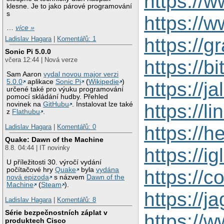
https://
klesne. Je to jako párové programování
s
https://
…
více »
https://
Ladislav Hagara
|
Komentářů: 1
Sonic Pi 5.0.0
včera 12:44 | Nová verze
https://b
Sam Aaron
vydal novou major verzi
5.0.0
aplikace
Sonic Pi
(
Wikipedie
)
https://j
určené také pro výuku programování
pomocí skládání hudby. Přehled
https://l
novinek na
GitHubu
. Instalovat lze také
z
Flathubu
.
https://
Ladislav Hagara
|
Komentářů: 0
Quake: Dawn of the Machine
8.8. 04:44 | IT novinky
https://i
U příležitosti 30. výročí vydání
počítačové hry
Quake
byla
vydána
https://c
nová epizoda
s názvem
Dawn of the
Machine
(
Steam
).
https://j
Ladislav Hagara
|
Komentářů: 8
Série bezpečnostních záplat v
https://
produktech Cisco